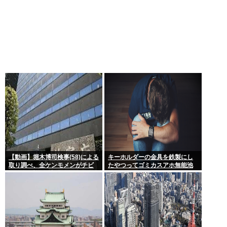
【動画】堀木博司検事(58)による
キーホルダーの金具を鉄製にし
取り調べ、全ケンモメンがチビ
たやつってゴミカスアホ無能池
るくらい怖いと話題に
沼？