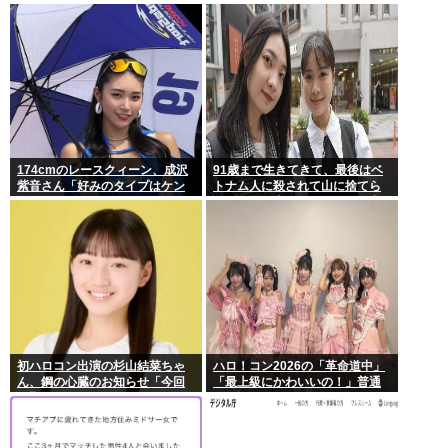
でるもよう
174cmのレースクィーン、成沢
91歳まで生きてきて、最後はベ
紫音さん「好みのタイプはケン
トナム人に殺されて山に捨てら
モメン」
れるって日本終わってんだろ高
市てめえ
初ハロコン出演の杉山結菜ちゃ
ハロ！コン2026の「革命道中」
ん、鋼の心臓のお知らせ「今回
「最上級にかわいいの！」普通
も緊張してません」
に好評wwwww