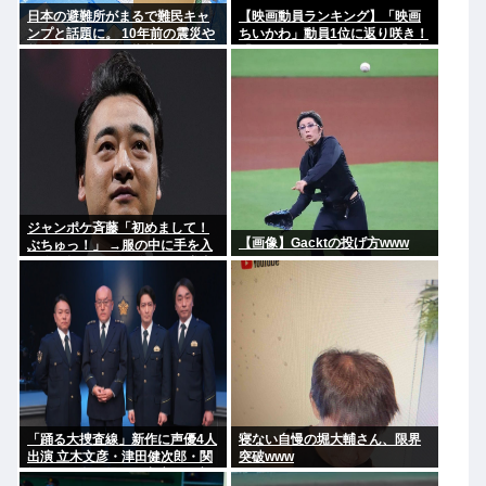
日本の避難所がまるで難民キャ
【映画動員ランキング】「映画
ンプと話題に。 10年前の震災や
ちいかわ」動員1位に返り咲き！
能登自身の頃から指摘されてた
「ミニオンズ」「あの星」「ブ
のになぜ改善されないのか？
ルーロック」もランクイン
ジャンポケ斉藤「初めまして！
【画像】Gacktの投げ方www
ぶちゅっ！」 →服の中に手を入
れ胸を揉み始める。 これ異常者
だろ(´・ω・`)
「踊る大捜査線」新作に声優4人
寝ない自慢の堀大輔さん、限界
出演 立木文彦・津田健次郎・関
突破www
智一・野島健児ら警察庁の最高