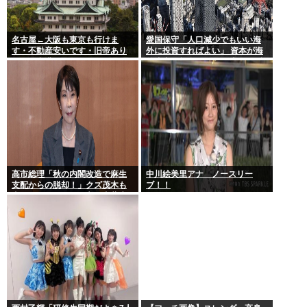
名古屋←大阪も東京も行けま
愛国保守「人口減少でもいい海
す・不動産安いです・旧帝あり
外に投資すればよい」 資本が海
ます・空港あります 不人気な理
外流出し賃金もGDPも上がらず
由
海外が成長
高市総理「秋の内閣改造で麻生
中川絵美里アナ ノースリー
支配からの脱却！」クズ茂木も
ブ！！
壺ホークもクビの一方で壺萩生
田が復権へ