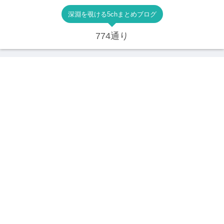
深淵を覗ける5chまとめブログ
774通り