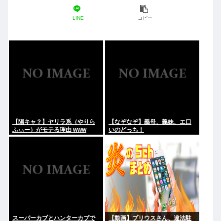
LINE
コピー
【陽キャ？】ヤリラ系（やりら
【なぞなぞ】義母、義妹、エ口
ふぃー）がモテる理由 www
いのどっち！
スーパーカブとハンターカブで
【動画】プリウスさん、違法駐