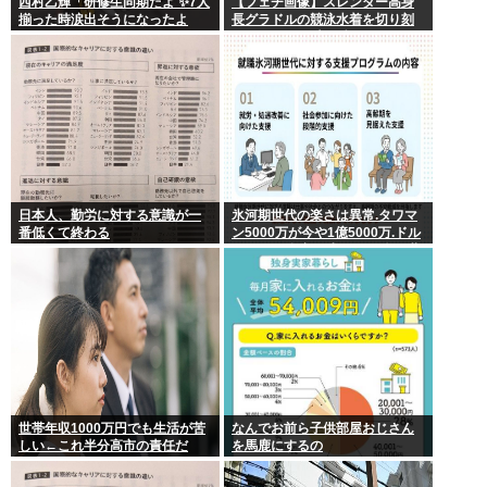
西村乙輝「研修生同期だよ ✨7人
【フェチ画像】スレンダー高身
揃った時涙出そうになったよ
長グラドルの競泳水着を切り刻
ね」
むとヌルヌル 大開脚×マッサージ
【鹿】
日本人、勤労に対する意識が一
氷河期世代の楽さは異常.タワマ
番低くて終わる
ン5000万が今や1億5000万.ドル
円80円で資産形成.マジで楽な世
代だったな
世帯年収1000万円でも生活が苦
なんでお前ら子供部屋おじさん
しい←これ半分高市の責任だ
を馬鹿にするの
ろ…