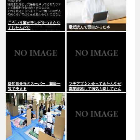
こういう輩がテレビをつまらな
最近読んで面白かった本
くしたんだな
愛知県最強のスーパー、満場一
マチアプ女と会ってきたんやが
致で決まる
職業詐称して病気も隠してたん
やが