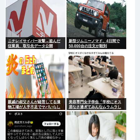
ニチレイサイバー攻撃→盗んだ
新型ジムニーノマド、4日間で
従業員、取引先データ公開
50,000台の注文が殺到
親戚の叔父さんが経営してる漬
美容専門女子学生「学校にオス
物工場が人手不足でヤバいらし
居なさ過ぎてみんなムラムラし
い
てる 」