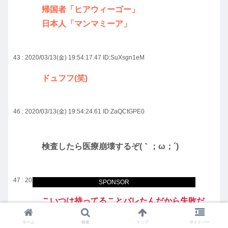
帰国者「ヒアウィーゴー」
日本人「マンマミーア」
43 : 2020/03/13(金) 19:54:17.47
ID:SuXsgn1eM
ドュフフ(笑)
46 : 2020/03/13(金) 19:54:24.61
ID:ZaQCtGPE0
検査したら医療崩壊するぞ(｀；ω；´)
47 : 2020/03/13(金) 19:54:26.46
ID:H/MBoZyn0
SPONSOR
こいつは持ってることバレたんだから失敗だ
ろ
ホーム
検索
トップ
サイドバー