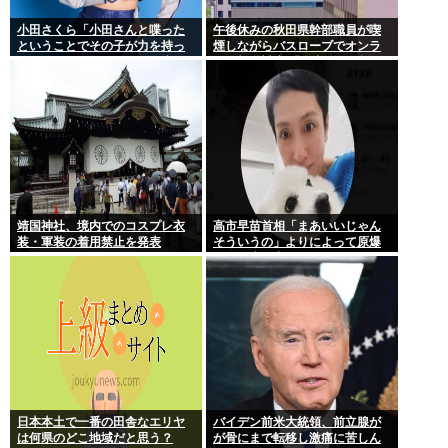
小田さくら「小田さんと喋った
午後休みの秋田県幹部職員が喫
ということでその子が力を持っ
煙しながらバスローブでオンラ
てしまわないように、研修生と
イン報道対応 「自宅」との説明
は喋らないように
に疑義 背景がラブホテルの客室
ような壁紙
靖国神社、境内でのコスプレ衣
高市早苗首相「まあいいじゃん
装・軍装の着用禁止を発表
そういうの」よりによって原爆
の日に歯医者に行ってたことが
発覚し批判が殺到大炎上
日本本土で一番の田舎なエリヤ
バイデン前米大統領、前立腺が
は何県のどこ地域だと思う？
が骨にまで転移し激痛に苦しん