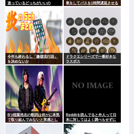
迷っているどっちがいいの
車をしてバスを1時間遅延させる
事に成功してしまうwww
今年も終わるし「嫌儲流行語」
ドラクエシリーズで一番好きな
を決めないか
ラスボス
B’z稲葉浩志の歌詞は何かに本気
Redditを読んでると外人って日
で取り組んでみないと実感とし
本に対してはよく調べもせずに
てわからない
思い込みで勝手に議論してるよ
な