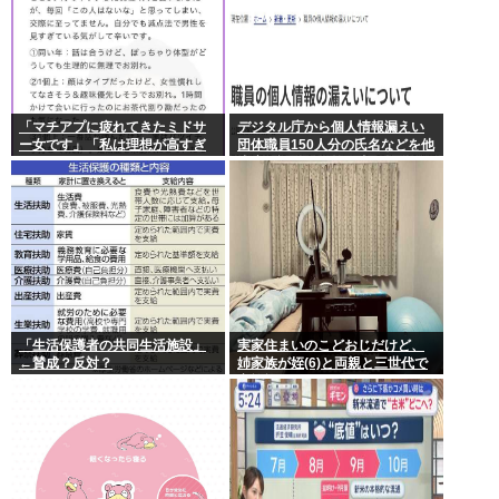
「マチアプに疲れてきたミドサ
デジタル庁から個人情報漏えい
ー女です」「私は理想が高すぎ
団体職員150人分の氏名などを他
るのでしょうか」
省庁へ誤送付、第三者に転送な
し
「生活保護者の共同生活施設」
実家住まいのこどおじだけど、
←賛成？反対？
姉家族が姪(6)と両親と三世代で
家族旅行に行くらしいから俺も
一緒に連れていってもらっても
いいよね？