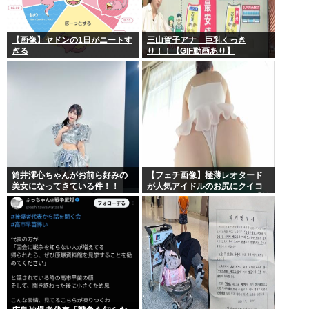
【画像】ヤドンの1日がニートす
三山賀子アナ 巨乳くっき
ぎる
り！！【GIF動画あり】
筒井澪心ちゃんがお前ら好みの
【フェチ画像】極薄レオタード
美女になってきている件！！
が人気アイドルのお尻にクイコ
ミすぎて危険 透け×尻フェチ【松
岡里英】