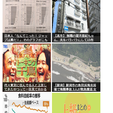
日本人「なんてこった！ ジャッ
【高市】 無職の望月亜紀ちゃ
プは糞だ！」 そのグラフがこち
ん、夫をバラバラにして15年
ら。
間、冷凍庫で保存
代々東京に住んでる人と上京し
【新潟】新潟市の角田浜海水浴
てきたやつって一目見て分かる
場で海難事故 3人が救急搬送 女
よね。あれなんで？
性と男児が心肺停止 男性は意識
あり