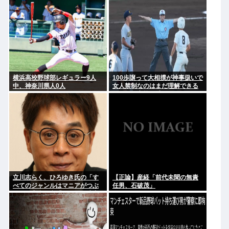
幹部役で
横浜高校野球部レギュラー9人
100歩譲って大相撲が神事扱いで
中、神奈川県人0人
女人禁制なのはまだ理解できる
として、高校野球のグラウンド
が女人禁制だったのはマジ意味
わからん
立川志らく、ひろゆき氏の「す
【正論】産経「前代未聞の無責
べてのジャンルはマニアがつぶ
任男、石破茂」
す」に完全同意「そういう連中
が落語をつぶす」