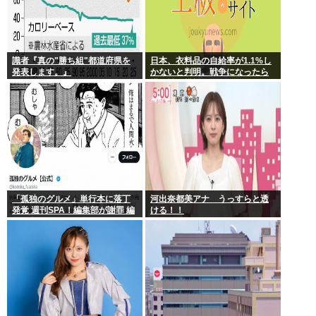
識者『真の"勝ち組"都道府県を
日本、衣料品の自給率が1.1%し
発表します。』
かないと判明。戦争になったら
裸で戦う模様www
「孤独のグルメ」単行本に落丁
河出奈都美アナ うっすらと透
発覚 週刊SPA！編集部が謝罪 編
ける！！
集・印刷工程で不備