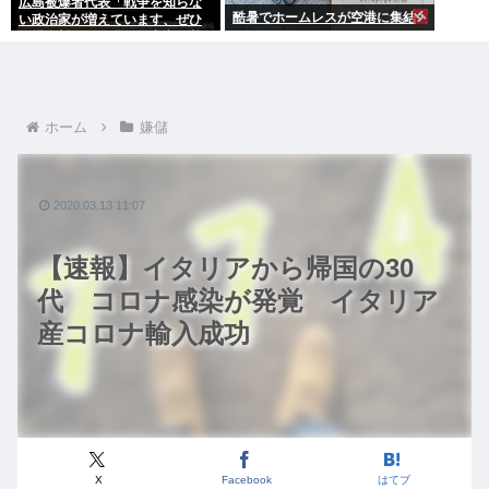
広島被爆者代表「戦争を知らな
酷暑でホームレスが空港に集結
い政治家が増えています、ぜひ
原爆資料館に見学へ」高市早苗
「はぁ…(ため息)」ジロッ
ホーム
嫌儲
2020.03.13 11:07
【速報】イタリアから帰国の30
代 コロナ感染が発覚 イタリア
産コロナ輸入成功
X
Facebook
はてブ