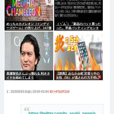
めっちゃカメレオン（インディ
（ヽ´ん`）「新品のバット買った
ーズゲーム）の売り上げ、147億
った。早速バッティングセンタ
円突破www
ーに行くか」警察「暴漢だ！逮
捕する！（ヽ°ん°）「」
長瀬智也さんぶっ壊れる 利きタ
【群馬】みなかみ町 沢登り中の
イヤを始めてしまう
女性（56）が流され行方不明に
きょうも朝から捜索行う
1 : 2020/03/13(金) 19:50:43.84
ID:+4Ta2F1z0
https://twitter.com/tv_asahi_news/s