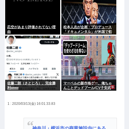
忍空があまり評価されてない理
松本人志が企画・プロデュース
由
「ドキュメンタル」が米国で初
制作決定 シンプルな設定に国境
超えた支持
佐藤二朗（さとじろ）、完全勝
マーベルの新作格ゲー、俺ちゃ
利www
んことデッドプール(CV子安武
人)が安定のやりたい放題で話題
に
1 : 2020/03/13(金) 16:01:33.83
神奈川・横浜市の商業施設内にある