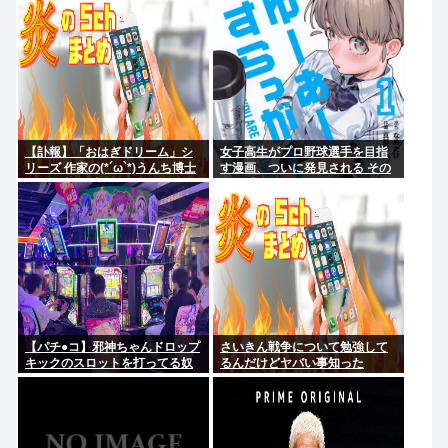
【訃報】「おはぎドリーム」シ
女子高生がプロ野球選手を目指
リーズ 作家の(*´ω`*)うんち博士
す漫画、ついに発見される その
さん死去 64歳
名も「ゆーあーすらっがー」
【パチ●コ】邪神ちゃんドロップ
さいきん戦争について勉強して
キックのスロットを打ってる奴
るんだけどヤバい事知った
がヤバすぎてワロタ