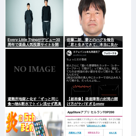
Every Little Thingがデビュー30
佐藤二朗、妻とのハグを報告
周年で楽曲人気投票サイトを開
「君と生きてきて、本当に良か
設 俺はもちろんFace the
った」「文〇砲より遥かに威力
Changeに入れてきたぞ
は弱いが、僕のノロケ砲をお見
舞いする」
避難所地獄と化す「ずっと同じ
【超画像】発達障害の封筒の開
食べ物&断水でトイレ流せず悪臭
け方がヤバすぎるwww
&床に直接就寝&コロナ感染」