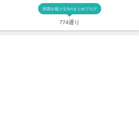
深淵を覗ける5chまとめブログ
774通り