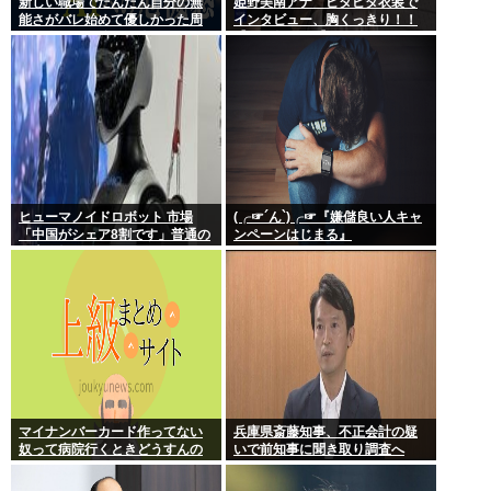
新しい職場でだんだん自分の無
姫野美南アナ ピタピタ衣装で
能さがバレ始めて優しかった周
インタビュー、胸くっきり！！
りの人たちが徐々に冷たくなっ
【GIF動画あり】
ていく時ってゾクゾクするよな
ヒューマノイドロボット 市場
(╭☞´ん`)╭☞『嫌儲良い人キャ
「中国がシェア8割です」普通の
ンペーンはじまる』
日本人怒りのフェイクニュース
認定へ…
マイナンバーカード作ってない
兵庫県斎藤知事、不正会計の疑
奴って病院行くときどうすんの
いで前知事に聞き取り調査へ