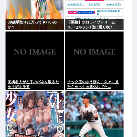
39歳手取り21万ってヤバいの
【覇権】ホロライブドリーム
か？
ス、セルラン1位に返り咲く
WIWIWIWIWIWIWIWIWIWIWIWI
WIWIWIWIWIWI
高橋名人が左手のバネを取るた
チック症のゆうぽん、久々に見
め手術を決意
たらめっちゃ悪化してた…