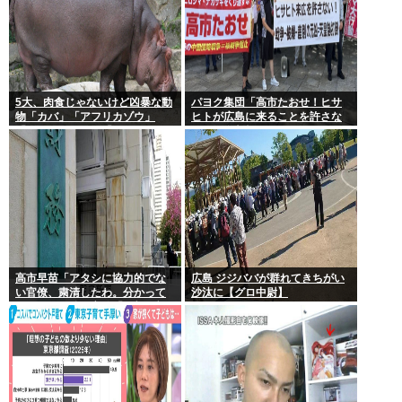
5大、肉食じゃないけど凶暴な動
パヨク集団「高市たおせ！ヒサ
物「カバ」「アフリカゾウ」
ヒトが広島に来ることを許さな
「バッファロー」「コーカサス
い！天皇制打倒！」
オオカブト」
高市早苗「アタシに協力的でな
広島 ジジババが群れてきちがい
い官僚、粛清したわ。分かって
沙汰に【グロ中尉】
るわね？」他の官僚「(ブルブ
ル)」