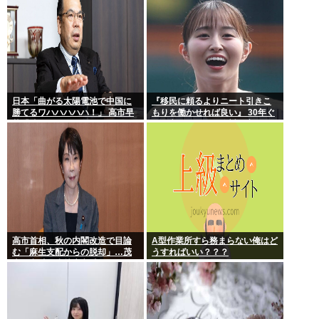
日本「曲がる太陽電池で中国に
『移民に頼るよりニート引きこ
勝てるワハハハハハ！」 高市早
もりを働かせれば良い』 30年ぐ
苗「勝てる！ ガハハハハハ
らい言ってるけど絶対に実現し
ハ！」
ない理由www
高市首相、秋の内閣改造で目論
A型作業所すら務まらない俺はど
む「麻生支配からの脱却」…茂
うすればいい？？？
木敏充氏も小林鷹之氏もクビ