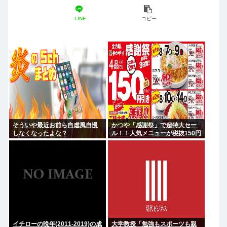
LINE
コピー
そういや最近お前ら自虐風自慢
かつや「感謝祭」で超特大セー
しなくなったよな？
ル！！人気メニューが税抜150円
引き！！！
イチローの晩年(2011-2019)の成
大学教授「勉強もスポーツも親