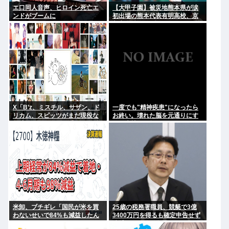
エ口同人音声、ヒロイン死亡エ
【大甲子園】被災地熊本県が涙
ンドがブームに
初出場の熊本代表有明高校、京
都立命館に9回裏2アウトから逆
転勝利
X「B’z、ミスチル、サザン、ド
一度でも"精神疾患"になったら
リカム、スピッツがまだ現役な
お終い。壊れた脳を元通りにす
の凄いよな。今の歌手が30年後
る医療技術は無い。
にやれてるだろうか？」
米卸、ブチギレ「国民が米を買
25歳の税務署職員、競艇で3億
わないせいで84%も減益したん
3400万円を得るも確定申告せず
だが？」
逮捕。その他の余罪も