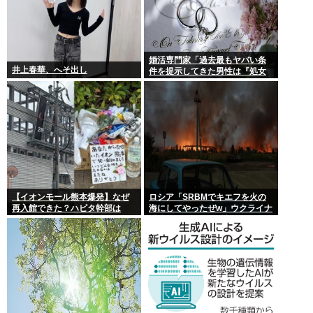
婚活専門家「過去最もヤバい条
井上春華、へそ出し
件を提示してきた男性は『処女
信仰』」ケンモメン…
【イオンモール熊本爆発】なぜ
ロシア「SRBMでキエフを火の
再入館できた？ハビタ幹部は
海にしてやったぜw」ウクライナ
「モール職員は引き止めなかっ
「我々もSRBMで反撃する
た」イオン「運用を徹底できな
ぞ！」
かった可能性」