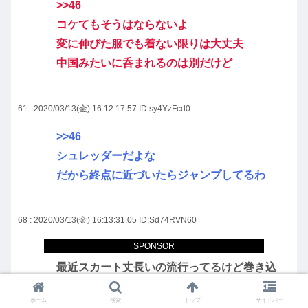
>>46
コケてもそうはならないよ
変に伸びた服でも着ない限りは大丈夫
中国みたいに呑まれるのは別だけど
61 : 2020/03/13(金) 16:12:17.57
ID:sy4YzFcd0
>>46
シュレッダーだよな
だから終点に近づいたらジャンプしてるわ
68 : 2020/03/13(金) 16:13:31.05
ID:Sd74RVN60
SPONSOR
>>46
最近スカート丈長いの流行ってるけど巻き込
まれそうと思う
ホーム
検索
トップ
サイドバー