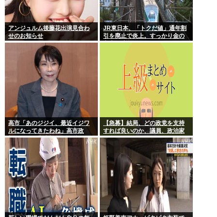
アンジュルム後藤花出演見合わ
JR東日本、「トクだ値」通年割
せのお知らせ
引を廃止で炎上。すっかり金の
亡者と成り下がったな
高市「あのジジイ、最近イジワ
【急募】結局、どの政党を支持
ルになってきたわね」高市政
すれば良いのか、議員、政治家
権、ついに麻生切り！嫌儲はど
は全員悪か
っちにつくの