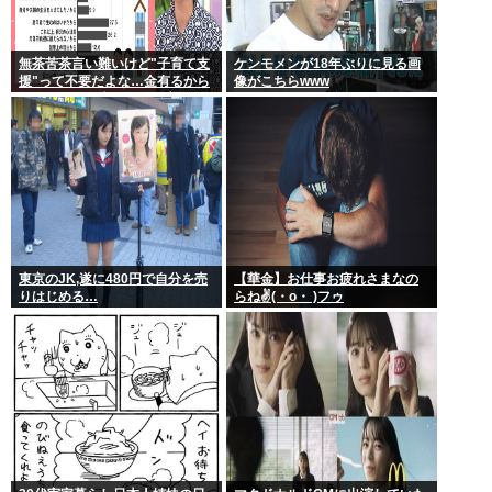
無茶苦茶言い難いけど"子育て支
ケンモメンが18年ぶりに見る画
援"って不要だよな…金有るから
像がこちらwww
子供作ってる癖に更に政府から
たんまり金貰う屑だよ
東京のJK,遂に480円で自分を売
【華金】お仕事お疲れさまなの
りはじめる…
らね✌(・o・ )フゥ