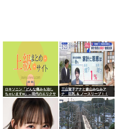
ロキソニン「どんな痛みも治し
三山賀子アナと森山みなみア
ちゃいますw」←現代のエリクサ
ナ 巨乳 ＆ ノースリーブ！！
ーやろ…
【GIF動画あり】