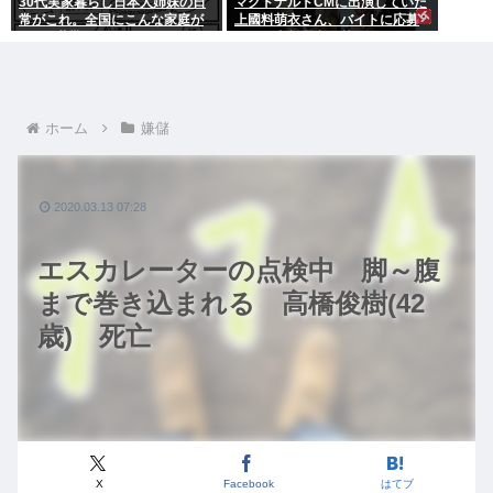
30代実家暮らし日本人姉妹の日
マクドナルドCMに出演していた
常がこれ。全国にこんな家庭が
上國料萌衣さん、バイトに応募
400万世帯ある。
するも書類選考で落ちる
ホーム
嫌儲
2020.03.13 07:28
エスカレーターの点検中 脚～腹
まで巻き込まれる 高橋俊樹(42
歳) 死亡
X
Facebook
はてブ