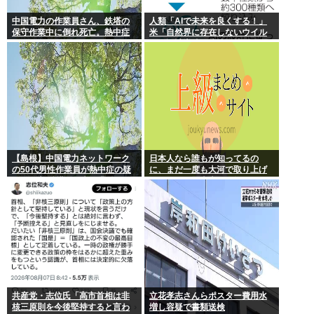
中国電力の作業員さん、鉄塔の
人類「AIで未来を良くする！」
保守作業中に倒れ死亡。熱中症
米「自然界に存在しないウイル
か
スを設計増殖に成功」技術が進
む程自ら破滅要因を増やす愚種
【島根】中国電力ネットワーク
日本人なら誰もが知ってるの
の50代男性作業員が熱中症の疑
に、まだ一度も大河で取り上げ
いで死亡 鉄塔の保守作業後に倒
られてない歴史上の人物
れる 邑南町
共産党・志位氏「高市首相は非
立花孝志さんらポスター費用水
核三原則を今後堅持すると言わ
増し容疑で書類送検