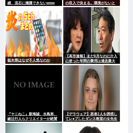
績、流石に擁護できないwww
の収入で決まる。環境がないと
出来るわけがない」
【高市速報】まだ8月なのに介入
栃木県はなぜ不人気なのか
に使った年間の費用は過去最大
と判明
『ヤニねこ』新海誠、水島努、
【デラウェア】若者2人を誘惑し
綾辻行人らクリエイターが絶賛
てレ●プしたダンス教室の女先生
過激描写はBPOでも議論に
逮捕