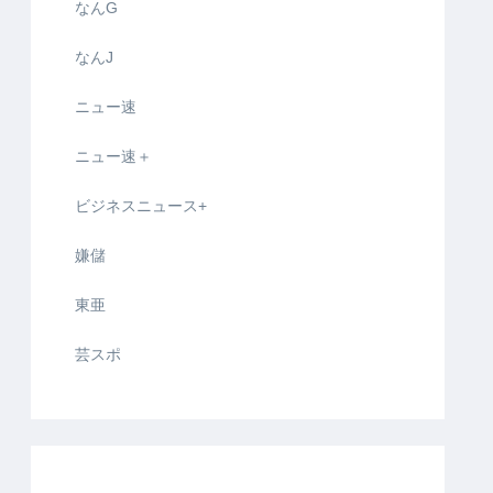
なんG
なんJ
ニュー速
ニュー速＋
ビジネスニュース+
嫌儲
東亜
芸スポ