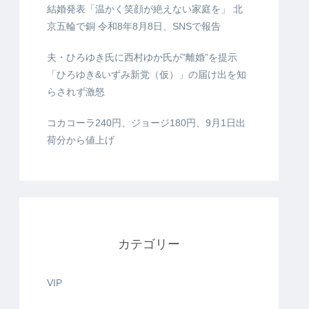
結婚発表「温かく笑顔が絶えない家庭を」 北
京五輪で銅 令和8年8月8日、SNSで報告
夫・ひろゆき氏に西村ゆか氏が”離婚”を提示
「ひろゆき&いずみ新党（仮）」の届け出を知
らされず激怒
コカコーラ240円、ジョージ180円、9月1日出
荷分から値上げ
カテゴリー
VIP