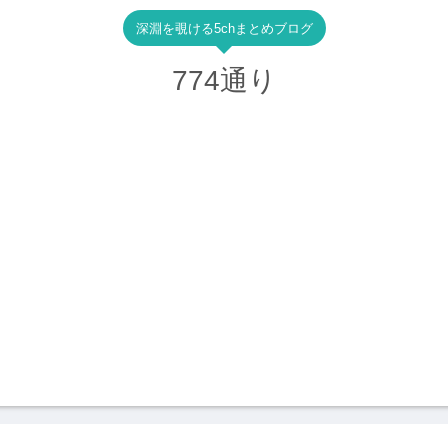
深淵を覗ける5chまとめブログ
774通り