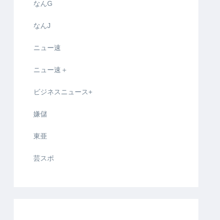
なんG
なんJ
ニュー速
ニュー速＋
ビジネスニュース+
嫌儲
東亜
芸スポ