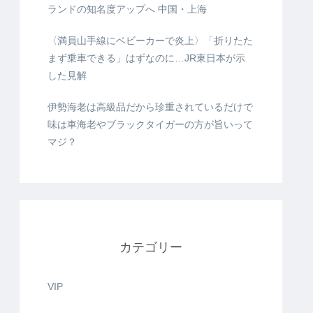
ランドの知名度アップへ 中国・上海
〈満員山手線にベビーカーで炎上〉「折りたた
まず乗車できる」はずなのに…JR東日本が示
した見解
伊勢海老は高級品だから珍重されているだけで
味は車海老やブラックタイガーの方が旨いって
マジ？
カテゴリー
VIP