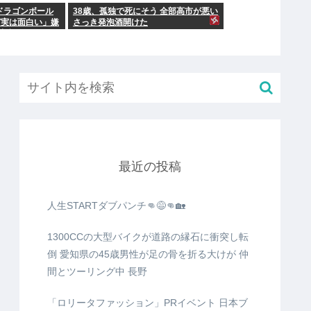
ドラゴンボール
38歳、孤独で死にそう 全部高市が悪い
ど実は面白い」嫌
さっき発泡酒開けた
注意ください
最近の投稿
人生STARTダブパンチ👊😅👊🏡
1300CCの大型バイクが道路の縁石に衝突し転
倒 愛知県の45歳男性が足の骨を折る大けが 仲
間とツーリング中 長野
「ロリータファッション」PRイベント 日本ブ