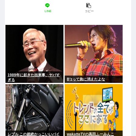
LINE
コピー
1989年に起きた出来事、ヤバす
B’zって急に消えたよな
ぎる
レブル この超絶かっこいいバイ
wakatteTVの高田ふーみんこ