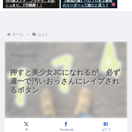
TBS新人アナ ブラチラ、お尻
【徹底討論】ハロプロ史上最高
くっきり、Y字開脚！！
のリーダーって誰だと思う？
ホーム
なんJ
2020.03.12 10:36
押すと美少女JCになれるが、必ず
週一で汚いおっさんにレイプされ
るボタン
X
Facebook
はてブ