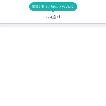
深淵を覗ける5chまとめブログ
774通り