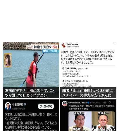
友廣南実アナ 海に落ちてパン
識者「山上が発砲した0.2秒前に
ツが透けてしまうハプニン
スナイパーの弾丸が安倍さんに
グ！！【GIF動画あり】
当たっていた！」 これ。