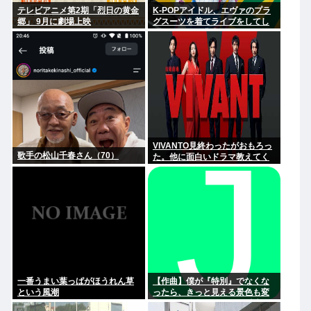
テレビアニメ第2期「烈日の黄金
K-POPアイドル、エヴァのプラ
郷」 9月に劇場上映
グスーツを着てライブをしてし
まう…これは非常にえちち
VIVANTO見終わったがおもろっ
歌手の松山千春さん（70）
た。他に面白いドラマ教えてく
れ
一番うまい葉っぱがほうれん草
【作曲】僕が『特別』でなくな
という風潮
ったら、きっと見える景色も変
わってしまう。⋯だから曖昧で