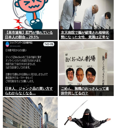
【高市速報】肛門が壊れている
京大病院で脳が破壊され植物状
日本人の割合→29.5%
態になった女性、意識は正常な
ことが確認されおわる
日本人、ジャンク品の買い方す
ごめん、無職のおっさんって連
らわからなくなる…
休中何してるの？