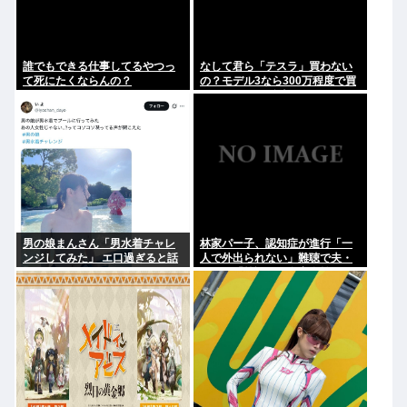
誰でもできる仕事してるやつっ
なして君ら「テスラ」買わない
て死にたくならんの？
の？モデル3なら300万程度で買
える.コスパ最強車がここにある
のに
男の娘まんさん「男水着チャレ
林家パー子、認知症が進行「一
ンジしてみた」 エ口過ぎると話
人で外出られない」難聴で夫・
題に
ペーと「筆談」…自宅全焼から
約1年