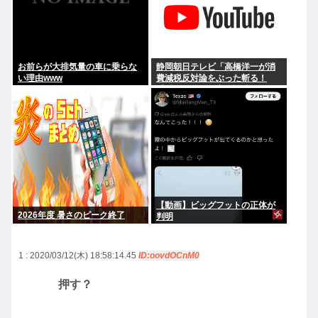
お前らが大排気量の車に乗らな
静岡朝日テレビ「高橋洋一が消
い理由www
費減税反対論をぶった斬る！
『財源ない』を完全論破」
【動画】ビッグフットの正体が
2026年度 暑さのピーク終了
判明
1 : 2020/03/12(木) 18:58:14.45
ID:oovdOCnM0
押す？