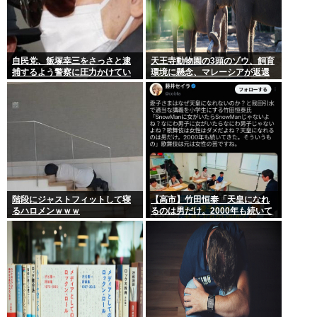
自民党、飯塚幸三をさっさと逮
天王寺動物園の3頭のゾウ、飼育
捕するよう警察に圧力かけてい
環境に懸念、マレーシアが返還
たwww
要求署名17万人。酷すぎる日本
の動物園
階段にジャストフィットして寝
【高市】竹田恒泰「天皇になれ
るハロメンｗｗｗ
るのは男だけ。2000年も続いて
きた伝統。歌舞伎も女は駄目だ
よね？」