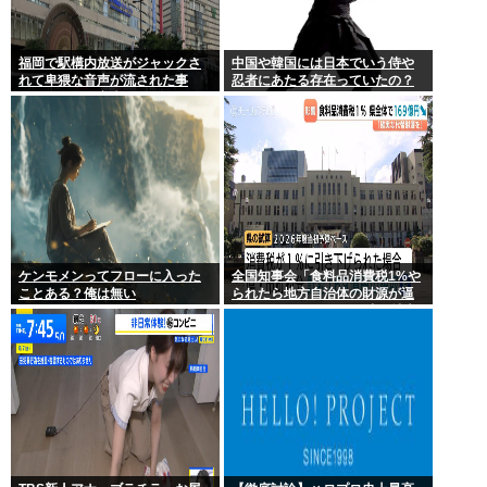
福岡で駅構内放送がジャックさ
中国や韓国には日本でいう侍や
れて卑猥な音声が流された事
忍者にあたる存在っていたの？
件、やはり元音声は動ありの動
画だった
ケンモメンってフローに入った
全国知事会「食料品消費税1%や
ことある？俺は無い
られたら地方自治体の財源が逼
迫してしまう 」…この流れ地方
税増税するしかないよ、もう