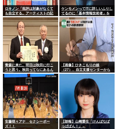
ロキノン「批評は対象がなくて
ケンモメンってITに詳しいふりし
も自立する。アーティストの記
てるのに「基本情報技術者」を
事に自分語りしか書かなくても
難しいって言ってて笑ったわ
OK」 これさぁ…
青森に来た。明日は秋田に行こ
【画像】ひきこもりの娘
うと思う。秋田ってなにあるん
（27）、自立支援センターから
だ？
酷いスパルタ指導を受けてしま
う
安藤萌々アナ セクシーポー
【朗報】山﨑愛生「けんぱなぱ
ズ！！
っぱぱん！」←