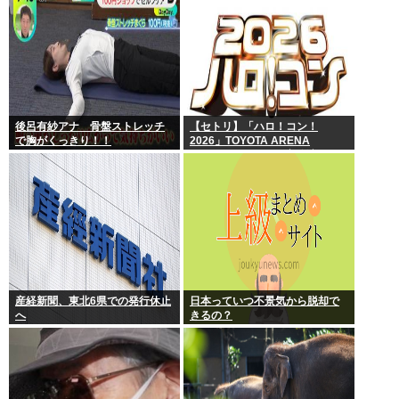
後呂有紗アナ 骨盤ストレッチ
【セトリ】「ハロ！コン！
で胸がくっきり！！
2026」TOYOTA ARENA
TOKYO 8月8日昼・夜公演セッ
トリス
産経新聞、東北6県での発行休止
日本っていつ不景気から脱却で
へ
きるの？