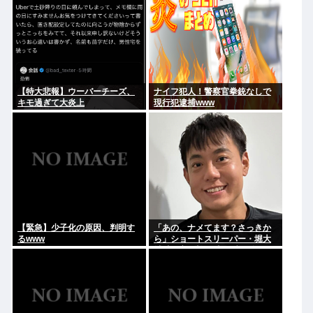
【特大悲報】ウーバーチーズ、
ナイフ犯人！警察官拳銃なしで
キモ過ぎて大炎上
現行犯逮捕www
【緊急】少子化の原因、判明す
「あの、ナメてます？さっきか
るwww
ら」ショートスリーパー・堀大
輔氏が高須幹弥氏にブチギレ