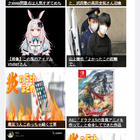
クwww問題点は人気すぎてめち
と、武田塾の高田史拓さん召喚
ゃくちゃ乗ってるやついるwww
スレ
【画像】この兎のアイドル
山上徹也「よかったこの距離
vtuberさん
で」
AIに「ドラクエ5の昔風アニメを
最近うんこめっちゃ細くて草
作って」と命令してできた作品
がこれ、感想よろ