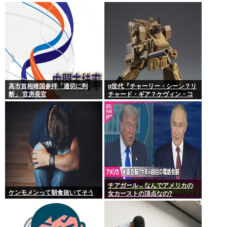
高市首相靖国参拝「適切に判
α世代『チャーリー・シーン？リ
断」 官房長官
チャード・ギア？ケヴィン・コ
スナー？誰ですかそれ？？』何
故なのか
チアガール←なんでアメリカの
ケンモメンって朝食抜いてそう
女カーストの頂点なの?