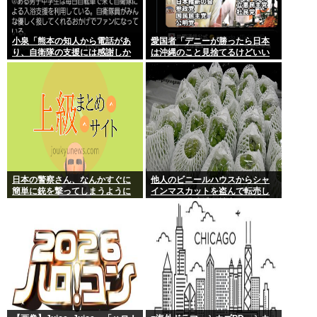
小泉「熊本の知人から電話があ
愛国者「デニーが勝ったら日本
り、自衛隊の支援には感謝しか
は沖縄のこと見捨てるけどいい
ない、自衛隊のファンが増えて
の？」
るとのこと 」
日本の警察さん、なんかすぐに
他人のビニールハウスからシャ
簡単に銃を撃ってしまうように
インマスカットを盗んで転売し
なる…
ていた無職逮捕！被害100万円ほ
どに