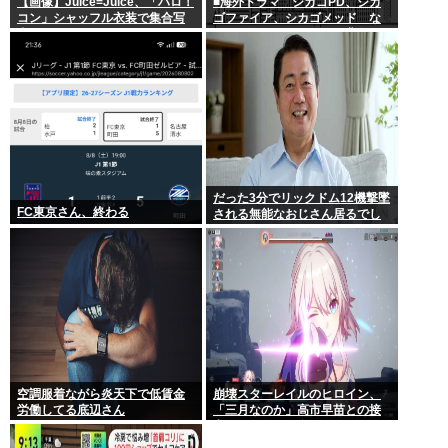
【画像】Juice=Juice、「ハロ！
■海外ドラマ シカゴPD、シカ
コン」シャッフル衣装で集合写
ゴファイア、シカゴメッド な
真
ぜあの人は、あそこまで背負う
のか
だった3分でリックドム12機撃墜
FC東京さん、終わる
される無能なおじさん居るでし
ょ
空調服着ながら炎天下で低賃金
崩壊スターレイルのヒロイン、
労働してる底辺さん
「三月なのか」高市早苗との接
点があまりにも多すぎる。もし
かして早苗がモデル？