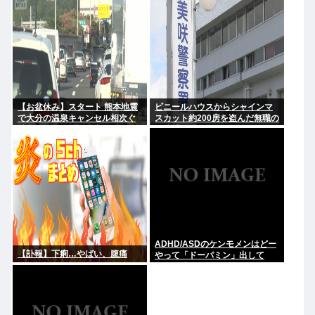
いい。どうか、白黒ハッキリさ
せないで
【お盆休み】スタート 熊本地震
ビニールハウスからシャインマ
で大分の温泉キャンセル相次ぐ
スカット約200房を盗んだ無職の
被害なしでも旅行先変更
男逮捕 岡山
ADHD/ASDのケンモメンはどー
【訃報】下痢…やばい、腹痛
やって「ドーパミン」出して
る？？助けて…