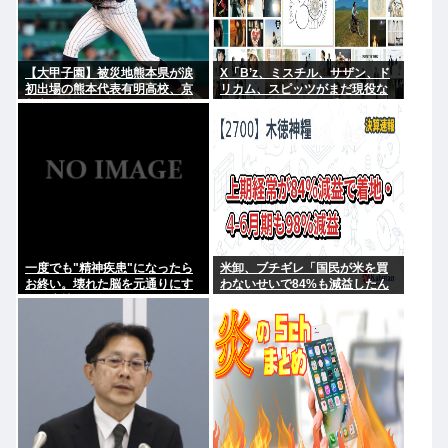
【大甲子園】被災地熊本県が涙
X「B’z、ミスチル、サザン、ド
初出場の熊本代表有明高校、京
リカム、スピッツがまだ現役な
都立命館に9回裏2アウトから逆
の凄いよな。今の歌手が30年後
転勝利
にやれてるだろうか？」
一度でも"精神疾患"になったら
米卸、ブチギレ「国民が米を買
お終い。壊れた脳を元通りにす
わないせいで84%も減益したん
る医療技術は無い。
だが？」