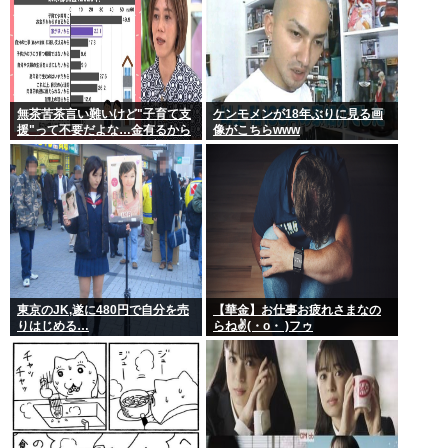
無茶苦茶言い難いけど"子育て支
ケンモメンが18年ぶりに見る画
援"って不要だよな…金有るから
像がこちらwww
子供作ってる癖に更に政府から
たんまり金貰う屑だよ
東京のJK,遂に480円で自分を売
【華金】お仕事お疲れさまなの
りはじめる…
らね✌(・o・ )フゥ