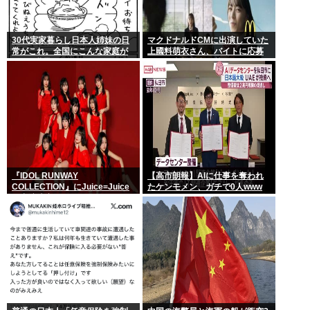
30代実家暮らし日本人姉妹の日
マクドナルドCMに出演していた
常がこれ。全国にこんな家庭が
上國料萌衣さん、バイトに応募
400万世帯ある。
するも書類選考で落ちる
『IDOL RUNWAY
【高市朗報】AIに仕事を奪われ
COLLECTION』にJuice=Juice
たケンモメン、ガチで0人www
の出演決定