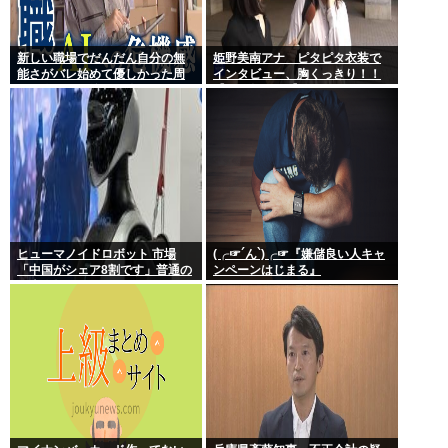
新しい職場でだんだん自分の無
姫野美南アナ ピタピタ衣装で
能さがバレ始めて優しかった周
インタビュー、胸くっきり！！
りの人たちが徐々に冷たくなっ
【GIF動画あり】
ていく時ってゾクゾクするよな
ヒューマノイドロボット 市場
(╭☞´ん`)╭☞『嫌儲良い人キャ
「中国がシェア8割です」普通の
ンペーンはじまる』
日本人怒りのフェイクニュース
認定へ…