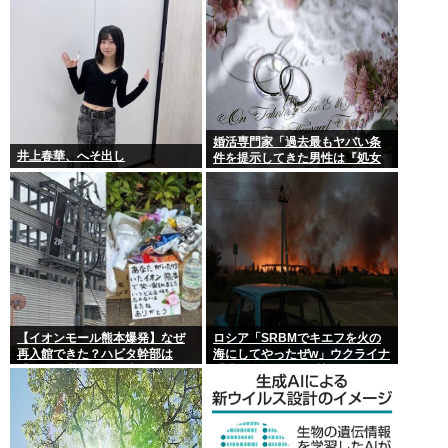
婚活専門家「過去最もヤバい条
井上春華、へそ出し
件を提示してきた男性は『処女
信仰』」ケンモメン…
【イオンモール熊本爆発】なぜ
ロシア「SRBMでキエフを火の
再入館できた？ハビタ幹部は
海にしてやったぜw」ウクライナ
「モール職員は引き止めなかっ
「我々もSRBMで反撃する
た」イオン「運用を徹底できな
ぞ！」
かった可能性」