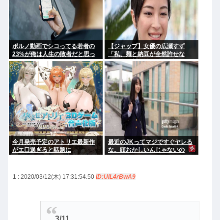
ポルノ動画でシコってる若者の
【ジャップ】女優の広瀬すず
23%が俺は人生の敗者だと思っ
「私、麺と納豆が全然許せな
てることが判明
い。私、麺と納豆が全然許せな
い 」
今月発売予定のアトリエ最新作
最近のJKってマジですぐヤレる
がエ口過ぎると話題に
な。頭おかしいんじゃないの
1 : 2020/03/12(木) 17:31:54.50
ID:UiL4rBwA9
3/11