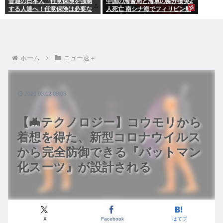
普通の日本人「任意保険を強制
中国の海警局と海軍の船が衝突2
する人達へ！任意保険は必要な
人死亡 南シナ海でフィリピン船
い。そもそも事故を起こしませ
を追跡中、公表までに1年
ん」
ホーム
ニュー速＋
2020.03.12 09:05
【🦇テクノロジー】コウモリから
着想を得た、新型コロナウイルス
から完全防御できる『バットマン
化スーツ』が設計される
X
Facebook
はてブ