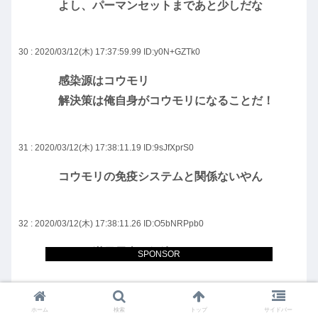
よし、パーマンセットまであと少しだな
30 : 2020/03/12(木) 17:37:59.99
ID:y0N+GZTk0
感染源はコウモリ
解決策は俺自身がコウモリになることだ！
31 : 2020/03/12(木) 17:38:11.19
ID:9sJfXprS0
コウモリの免疫システムと関係ないやん
32 : 2020/03/12(木) 17:38:11.26
ID:O5bNRPpb0
これで満員電車も解決だな
SPONSOR
33 : 2020/03/12(木) 17:38:15.95
ID:le+wr9KK0
ホーム
検索
トップ
サイドバー