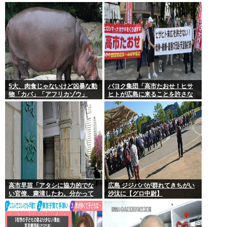
存在する理由
えずオ●ニーしてきた
5大、肉食じゃないけど凶暴な動
パヨク集団「高市たおせ！ヒサ
物「カバ」「アフリカゾウ」
ヒトが広島に来ることを許さな
「バッファロー」「コーカサス
い！天皇制打倒！」
オオカブト」
高市早苗「アタシに協力的でな
広島 ジジババが群れてきちがい
い官僚、粛清したわ。分かって
沙汰に【グロ中尉】
るわね？」他の官僚「(ブルブ
ル)」