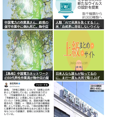
中国電力の作業員さん、鉄塔の
人類「AIで未来を良くする！」
保守作業中に倒れ死亡。熱中症
米「自然界に存在しないウイル
か
スを設計増殖に成功」技術が進
む程自ら破滅要因を増やす愚種
【島根】中国電力ネットワーク
日本人なら誰もが知ってるの
の50代男性作業員が熱中症の疑
に、まだ一度も大河で取り上げ
いで死亡 鉄塔の保守作業後に倒
られてない歴史上の人物
れる 邑南町