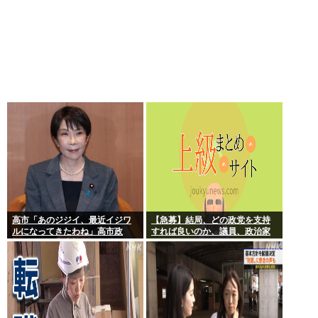
高市「あのジジイ、最近イジワ
【急募】結局、どの政党を支持
ルになってきたわね」高市政
すれば良いのか、議員、政治家
権、ついに麻生切り！嫌儲はど
は全員悪か
っちにつくの