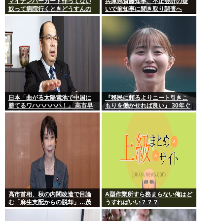
マイナンバーカード作ってない
兵庫県斎藤知事、不正会計の疑
奴って病院行くときどうすんの
いで前知事に聞き取り調査へ
日本「曲がる太陽電池で中国に
『移民に頼るよりニート引きこ
勝てるワハハハハハ！」 高市早
もりを働かせれば良い』 30年ぐ
苗「勝てる！ ガハハハハハ
らい言ってるけど絶対に実現し
ハ！」
ない理由www
高市首相、秋の内閣改造で目論
A型作業所すら務まらない俺はど
む「麻生支配からの脱却」…茂
うすればいい？？？
木敏充氏も小林鷹之氏もクビ