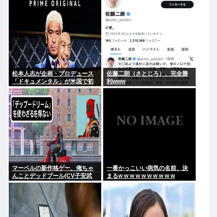
松本人志が企画・プロデュース
佐藤二朗（さとじろ）、完全勝
「ドキュメンタル」が米国で初
利www
制作決定 シンプルな設定に国境
超えた支持
マーベルの新作格ゲー、俺ちゃ
一番かっこいい病気の名前、決
んことデッドプール(CV子安武
まるw w w w w w w w w w
人)が安定のやりたい放題で話題
に