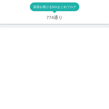
深淵を覗ける5chまとめブログ
774通り