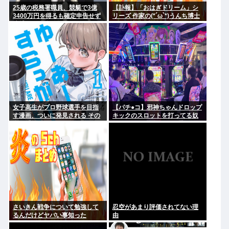
25歳の税務署職員、競艇で3億
【訃報】「おはぎドリーム」シ
3400万円を得るも確定申告せず
リーズ 作家の(*´ω`*)うんち博士
逮捕。その他の余罪も
さん死去 64歳
女子高生がプロ野球選手を目指
【パチ●コ】邪神ちゃんドロップ
す漫画、ついに発見される その
キックのスロットを打ってる奴
名も「ゆーあーすらっがー」
がヤバすぎてワロタ
さいきん戦争について勉強して
忍空があまり評価されてない理
るんだけどヤバい事知った
由