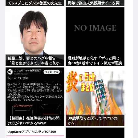
てレ●プしたダンス教室の女先生
周年で楽曲人気投票サイトを開
逮捕
設 俺はもちろんFace the
Changeに入れてきたぞ
佐藤二朗、妻とのハグを報告
避難所地獄と化す「ずっと同じ
「君と生きてきて、本当に良か
食べ物&断水でトイレ流せず悪臭
った」「文〇砲より遥かに威力
&床に直接就寝&コロナ感染」
は弱いが、僕のノロケ砲をお見
舞いする」
【超画像】発達障害の封筒の開
39歳手取り21万ってヤバいの
け方がヤバすぎるwww
か？