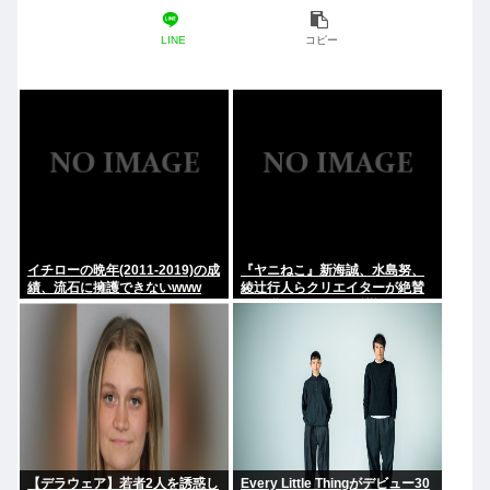
LINE
コピー
イチローの晩年(2011-2019)の成
『ヤニねこ』新海誠、水島努、
績、流石に擁護できないwww
綾辻行人らクリエイターが絶賛
過激描写はBPOでも議論に
【デラウェア】若者2人を誘惑し
Every Little Thingがデビュー30