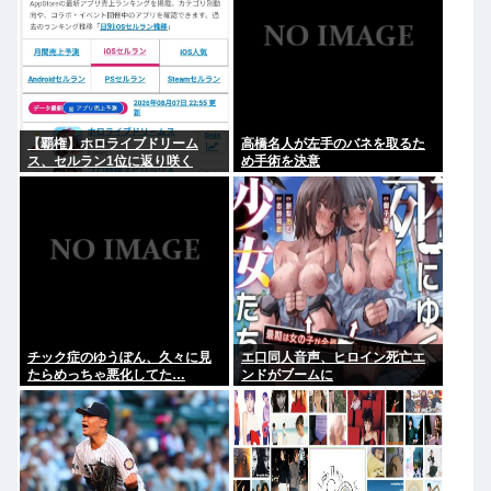
【覇権】ホロライブドリーム
高橋名人が左手のバネを取るた
ス、セルラン1位に返り咲く
め手術を決意
WIWIWIWIWIWIWIWIWIWIWIWI
WIWIWIWIWIWI
チック症のゆうぽん、久々に見
エ口同人音声、ヒロイン死亡エ
たらめっちゃ悪化してた…
ンドがブームに