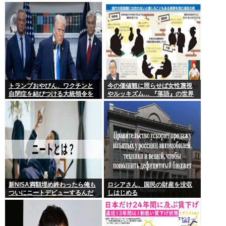
していた事が判明
わかるらしいwww
トランプおやびん、ワクチンと
今の価値観に照らせば女性蔑視
自閉症を結びつける大統領令を
やルッキズム… 『落語』の世界
発表へ、
もセリフ変更や改作、現代にふ
さわしい表現模索の動き
新NISA満額埋め終わったら俺も
ロシアさん、国民の財産を没収
ついにニートデビューするんだ
しはじめる
がアドバイスある?