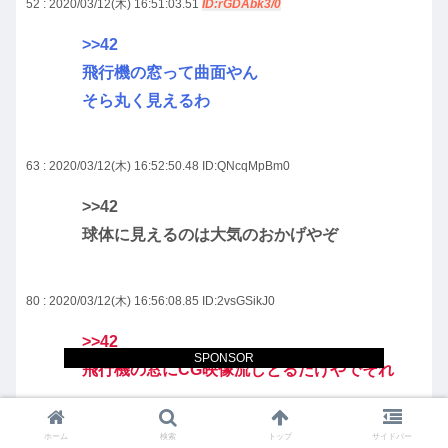
52 : 2020/03/12(木) 16:51:03.51
ID:rGDAbk3/0
>>42
飛行機の窓って曲面やん
そら丸く見えるわ
63 : 2020/03/12(木) 16:52:50.48
ID:QNcqMpBm0
>>42
球体に見えるのは大気のおかげやぞ
80 : 2020/03/12(木) 16:56:08.85
ID:2vsGSikJ0
>>42
SPONSOR
飛行機の窓にCG映像流しとるだけやでそれ
43 : 2020/03/12(木) 16:49:08.91
ID:v0fv7f33M
ホーム
検索
トップ
サイドバー