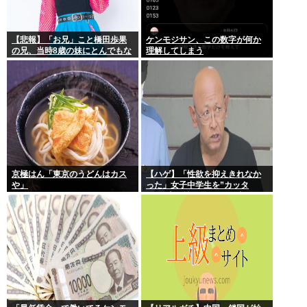
【悲報】「お兄」こと橋田歩果
ケンモジサン、この数字が何か
の兄、当時8歳の妹にとんでもな
理解してしまう
いことを頼む
京極はん「東京のうどんはカス
【ハゲ】「性欲を抑えきれなか
や」
った」女子中学生を”カッタ
ー”で脅し性的暴行か 56歳の男
逮捕 千葉