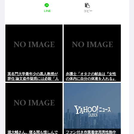
LINE
コピー
英名門大学最年少の黒人教授が
弁護士「オタクの献血は『女性
辞任 論文盗作疑惑には必殺「人
の体内に自分の体液を入れる』
種差別ガー」で反撃
のが目的。場合によっては不同
意性交罪に当たる」
堀大輔さん、寝る間も惜しんで
ファン付き作業着使用男性熱中