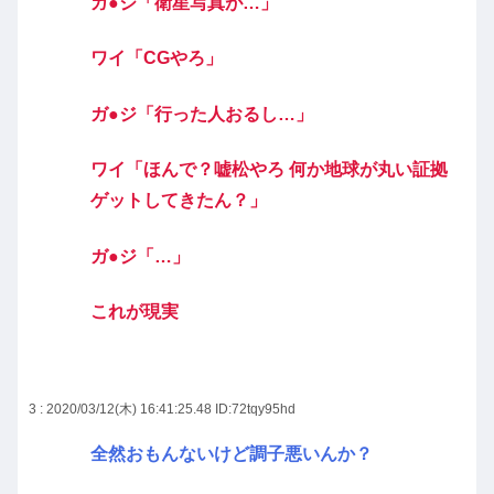
ガ●ジ「衛星写真が…」
ワイ「CGやろ」
ガ●ジ「行った人おるし…」
ワイ「ほんで？嘘松やろ 何か地球が丸い証拠
ゲットしてきたん？」
ガ●ジ「…」
これが現実
3 : 2020/03/12(木) 16:41:25.48
ID:72tqy95hd
全然おもんないけど調子悪いんか？