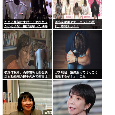
たまに嫌儲にすげーイヤなヤツ
河出奈都美アナ ニットの巨
がいるよな…揚げ足取ったり毒
乳、谷間チラ！！
吐いたり…
被爆体験者、高市首相と面会決
ガチ底辺「空調服ってけっこう
定も動画用の握手のみで発言は
値段するぞ！」←これ
禁止www