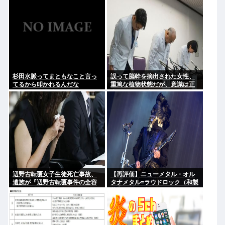
杉田水脈ってまともなこと言っ
誤って脳幹を摘出された女性、
てるから叩かれるんだな
重篤な植物状態だが、意識は正
常で何かを思考していると判明
辺野古転覆女子生徒死亡事故、
【再評価】ニューメタル・オル
遺族が『辺野古転覆事件の全容
タナメタル=ラウドロック（和製
解明と再発防止を求める会』を
英語）がZに刺さってるらしい。
設立
お前らがキッズの頃好きだった
バンドは何？