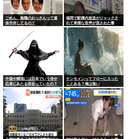
ごめん、無職のおっさんって連
福岡で駅構内放送がジャックさ
休中何してるの？
れて卑猥な音声が流された事
件、やはり元音声は動ありの動
画だった
中国や韓国には日本でいう侍や
ケンモメンってフローに入った
忍者にあたる存在っていたの？
ことある？俺は無い