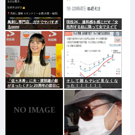
鳥刺し専門店、ガチでヤバすぎ
現役JK、違和感を感じだす「女
るwww
批判する奴に限って女でヌイて
たりするから意味わからなくな
ってきた 」
「佐々木希」に夫・渡部建の影
そ し て 誰 も テレビ 見 な く な
がまったくナシ 20周年の節目に
っ た ！ ！ ！ ！ ！ ！
俳優業活発化への舞台裏