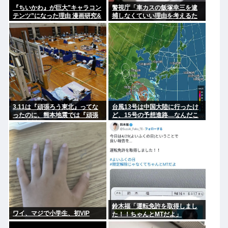
『ちいかわ』が巨大”キャラコン
警視庁「車カスの飯塚幸三を逮
テンツ”になった理由 漫画研究&
捕しなくていい理由を考えるた
キャラクター論から紐解く
めに1000ページもの法解釈書を
読んだ」
3.11は『頑張ろう東北』ってな
台風13号は中国大陸に行ったけ
ったのに、熊本地震では『頑張
ど、15号の予想進路…なんだこ
ろう九州』とならなかったのは
れ？
何故なのか？
鈴木福「運転免許を取得しまし
ワイ、マジで小学生、初VIP
た！！ちゃんとMTだよ」