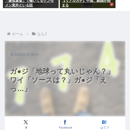
「最低賃金」で働いてるケンモ
【リアルガチ】中国、鎖国が始
メン意外といる説
まる
ホーム
なんJ
2020.03.12 08:16
ガ●ジ「地球って丸いじゃん？」
ワイ「ソースは？」ガ●ジ「え
っ…」
X
Facebook
はてブ