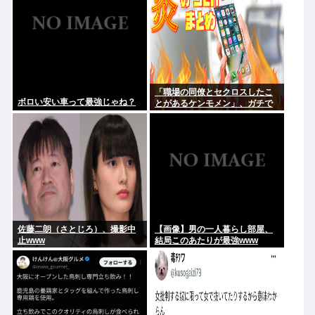
「職場の同僚とセクロスしたこ
ボロい安い車って最強じゃね？
とがあるケンモメン」、ガチで
一人も存在しないことが判明
佐藤二朗（さとじろ）、撮影中
【画像】男の一人暮らし部屋、
止www
結局このあたりが最強www