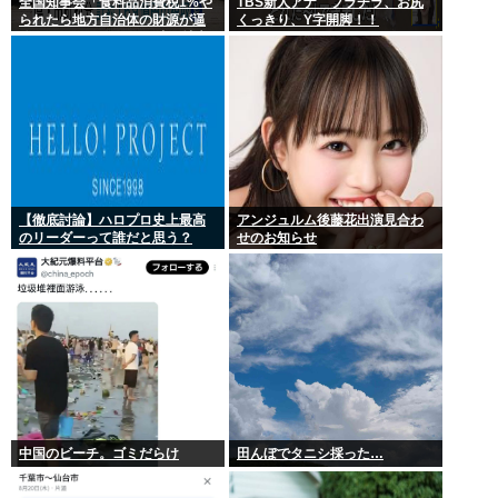
全国知事会「食料品消費税1%や
TBS新人アナ ブラチラ、お尻
られたら地方自治体の財源が逼
くっきり、Y字開脚！！
迫してしまう 」…この流れ地方
税増税するしかないよ、もう
【徹底討論】ハロプロ史上最高
アンジュルム後藤花出演見合わ
のリーダーって誰だと思う？
せのお知らせ
中国のビーチ。ゴミだらけ
田んぼでタニシ採った…