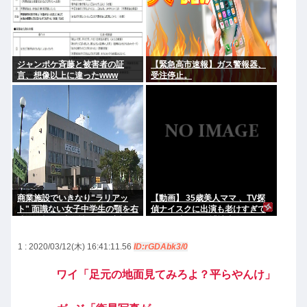
ジャンポケ斉藤と被害者の証
【緊急高市速報】ガス警報器、
言、想像以上に違ったwww
受注停止。
商業施設でいきなり"ラリアッ
【動画】 35歳美人ママ 、TV探
ト" 面識ない女子中学生の顎を右
偵ナイスクに出演も老けすぎて
腕で殴打 22歳女性を暴行容疑で
いる48歳だろと誹謗中傷
逮捕
1 : 2020/03/12(木) 16:41:11.56
ID:rGDAbk3/0
ワイ「足元の地面見てみろよ？平らやんけ」