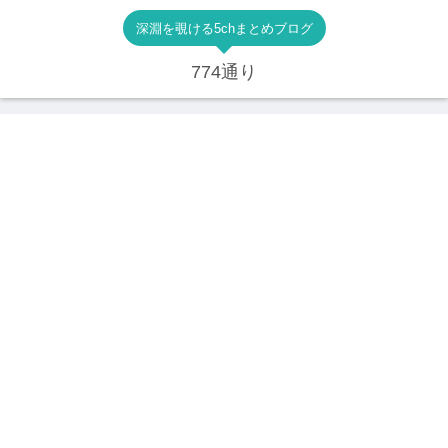
深淵を覗ける5chまとめブログ
774通り