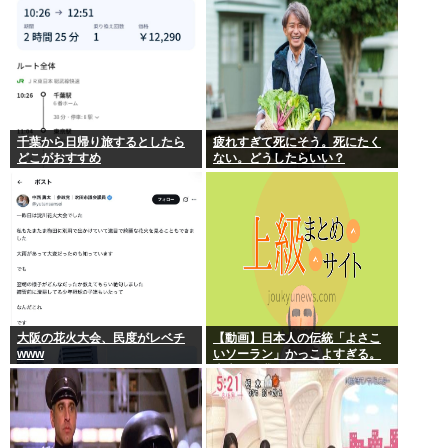
千葉から日帰り旅するとしたら
疲れすぎて死にそう。死にたく
どこがおすすめ
ない。どうしたらいい？
大阪の花火大会、民度がレベチ
【動画】日本人の伝統「よさこ
www
いソーラン」かっこよすぎる。
古来から我々のDNAに刻まれた
踊り