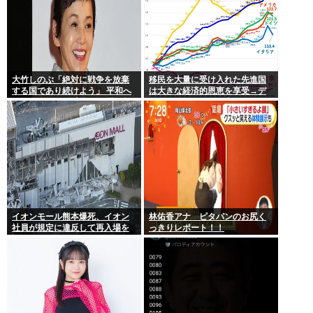
大竹しのぶ「絶対に戦争を放棄
移民を大量に受け入れた先進国
する国であり続けよう」 平和へ
は大きな経済的恩恵を享受→デ
の思いをつづる 広島に原爆が投
ータでもはっきり日本一人負け
下されてから81年
示される
イオンモール熊本爆死、イオン
林佑香アナ ピタパンのお尻く
社員が規定に違反して再入場を
っきりレポート！！
許可していた