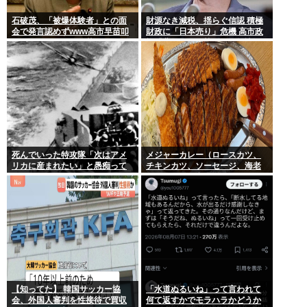
石破茂、「被爆体験者」との面
財源なき減税、揺らぐ信認 積極
会で発言認めずwww高市早苗叩
財政に「日本売り」危機 高市政
いてたケンモメンは革肉なもん
権「悲願」に固執〔深層探訪〕
だねえ～w
死んでいった特攻隊「次はアメ
メジャーカレー（ロースカツ、
リカに産まれたい」と愚痴って
チキンカツ、ソーセージ、海老
いた
フライ、ゆで卵）ケンモメンな
ら余裕でペロリだろ？
【知ってた】 韓国サッカー協
「水道ぬるいね」って言われて
会、外国人審判を性接待で買収
何て返すかでモラハラかどうか