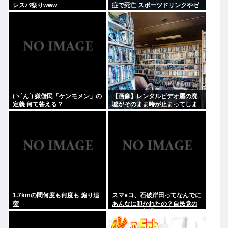
レスバ祭りwww
症で死亡 スポーツドリンクやゼ
リー飲料持参も
(ヽ´ん`) 嫌儲民「ケンモメン」の
【画像】レンタルビデオ屋の廃
定義 何て答える？
墟がそのまま時が止まってしま
っていると話題に
1.7kmの間何度も何度も 煽り追
スマ●コ、石破岸田ってなんでに
突
あんなに叩かれたの？自民党の
政治家だし普通に保守じゃん