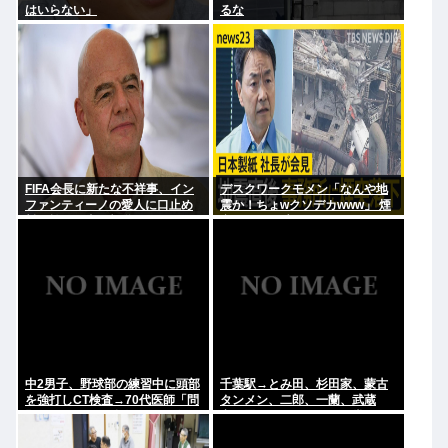
はいらない」
るな
FIFA会長に新たな不祥事、イン
デスクワークモメン「なんや地
ファンティーノの愛人に口止め
震か！ちょwクソデカwww」 煙
料を払った事が報道される
突ドーン 死亡
中2男子、野球部の練習中に頭部
千葉駅→とみ田、杉田家、蒙古
を強打しCT検査→70代医師「問
タンメン、二郎、一蘭、武蔵
題ないです」→他人のCT画像で
家、雷、ラーショ、一風堂etc…
中学生死亡
ラーメン最強かよ？？