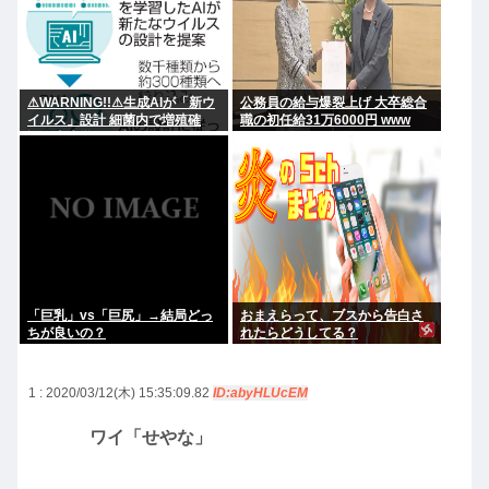
⚠WARNING!!⚠生成AIが「新ウ
公務員の給与爆裂上げ 大卒総合
イルス」設計 細菌内で増殖確
職の初任給31万6000円 www
認、米大学が研究
「巨乳」vs「巨尻」→結局どっ
おまえらって、ブスから告白さ
ちが良いの？
れたらどうしてる？
1 : 2020/03/12(木) 15:35:09.82
ID:abyHLUcEM
ワイ「せやな」