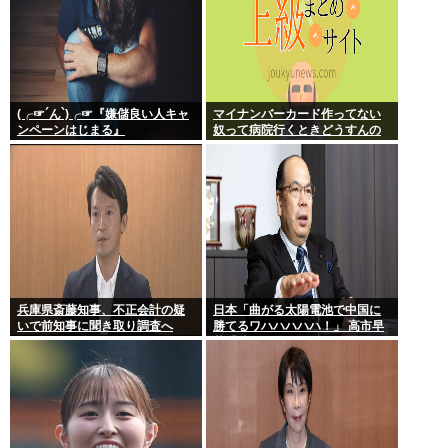
(╭☞´ん`)╭☞『嫌儲良い人キャ
マイナンバーカード作ってない
ンペーンはじまる』
奴って病院行くときどうすんの
兵庫県斎藤知事、不正会計の疑
日本「曲がる太陽電池で中国に
いで前知事に聞き取り調査へ
勝てるワハハハハハ！」 高市早
苗「勝てる！ ガハハハハハ
ハ！」