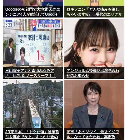
GoogleのAI部門で大地震 天才エ
ロキソニン「どんな痛みも治し
ンジニア4人が結託してGoogle
ちゃいますw」←現代のエリクサ
を離脱 遅れを取るAI競争さらに
ーやろ…
苦しく 株価に影響大
三山賀子アナと森山みなみア
アンジュルム後藤花出演見合わ
ナ 巨乳 ＆ ノースリーブ！！
せのお知らせ
【GIF動画あり】
JR東日本、「トクだ値」通年割
高市「あのジジイ、最近イジワ
引を廃止で炎上。すっかり金の
ルになってきたわね」高市政