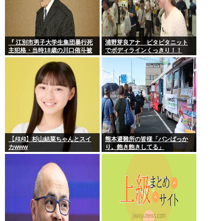
『 江別市男子大学生集団暴行死
浦野芽良アナ ピタピタニット
主犯格・当時18歳の川口侑斗被
でボディラインくっきり！！
告に無期懲役の判決』 昨日この
スレ立ってた？
【ﾒﾛﾒﾛ】杉山結菜ちゃんとスイ
熊本避難所の皆様「パンばっか
カwww
り。飽き飽きしてる」