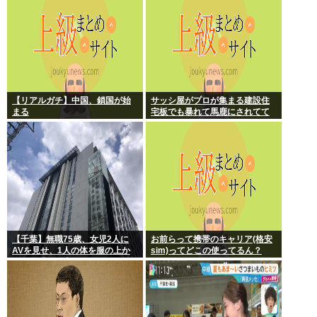
【リアルガチ】中国、鎖国が始
サッシ屋がプロが集まる建設住
まる
宅板でも暴れて馬鹿にされてて
ワロタw
【千葉】無職75歳、女児2人に
お前らって携帯のキャリア(格安
AVを見せ、1人の体を服の上か
sim)ってどこの使ってるん？
ら触る「服の上からぺろっと触
ったと思う」