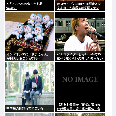
X「アスペの検査した結果
ホロライブVtuberが洋画吹き替
www」
えをやった結果ww映画ファン
「解釈一致すぎる」
インドネシアに「ドラえもん」
イナゴライダーとかいう今の35
が16人いることが判明
歳~40歳くらいの男しか知らない
バンドwww
【高市】愛国者「正式に選ばれ
中学生の射精ってすごいな
た総理大臣に背く事は国体に背
く事に等しい。誰が主人かハッ