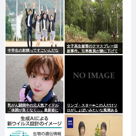
キリさせるべき」
女子高生被害のクマスプレー誤
中学生の射精ってすごいんだな
射事件。引率教員が腰に下げて
いたスプレーが木枝に引っ掛か
り噴射された事が判明
乳がん闘病中の元人気アイドル
リンゴ・スター⬅︎この人だけソ
「体調が良くなく…」最新姿に
ロがしょぼいみたいな風潮ある
心配の声も 元SKE48・矢方美紀
じゃないですか
に「無理せずに」「しっかり休
んで」ファン