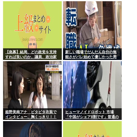
亡者と成り下がったな
権、ついに麻生切り！嫌儲はど
っちにつくの
【急募】結局、どの政党を支持
新しい職場でだんだん自分の無
すれば良いのか、議員、政治家
能さがバレ始めて優しかった周
は全員悪か
りの人たちが徐々に冷たくなっ
ていく時ってゾクゾクするよな
姫野美南アナ ピタピタ衣装で
ヒューマノイドロボット 市場
インタビュー、胸くっきり！！
「中国がシェア8割です」普通の
【GIF動画あり】
日本人怒りのフェイクニュース
認定へ…