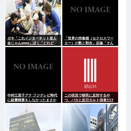
ガキ「これインターネット老人
「世界の売春婦（セクロスワー
会じゃんwww」ぼく「どれど
カー）の数と割合」反論「そん
れ…」ガキ「ニコニコ！らきす
なはずはない日本は上位なはず
た！ボカロ！」ぼく「はぁ…」
だ」←これ
中村江里子アナ フジテレビ時代
この状況で移民に反対するや
に経費精算をしなかったまさか
つ、バカと反日カルト信者だけ
の理由明かす
だと話題に