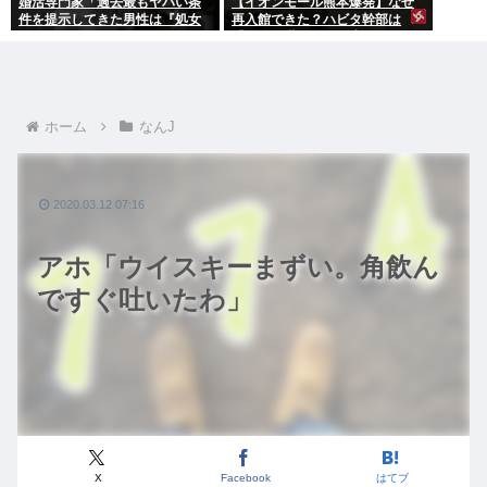
婚活専門家「過去最もヤバい条
【イオンモール熊本爆発】なぜ
件を提示してきた男性は『処女
再入館できた？ハビタ幹部は
信仰』」ケンモメン…
「モール職員は引き止めなかっ
た」イオン「運用を徹底できな
かった可能性」
ホーム
なんJ
2020.03.12 07:16
アホ「ウイスキーまずい。角飲ん
ですぐ吐いたわ」
X
Facebook
はてブ