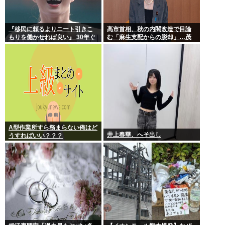
『移民に頼るよりニート引きこ
高市首相、秋の内閣改造で目論
もりを働かせれば良い』 30年ぐ
む「麻生支配からの脱却」…茂
らい言ってるけど絶対に実現し
木敏充氏も小林鷹之氏もクビ
ない理由www
A型作業所すら務まらない俺はど
井上春華、へそ出し
うすればいい？？？