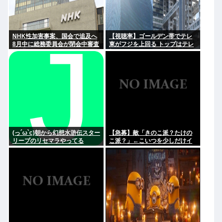
NHK性加害事案、国会で追及へ
【視聴率】ゴールデン帯でテレ
8月中に総務委員会が閉会中審査
東がフジを上回る トップはテレ
も
朝
(っ´ω`c)朝から幻想水滸伝スター
【急募】敵「きのこ派？たけの
リープのリセマラやってる
こ派？」←こいつを少しだけイ
ラつかせる回答