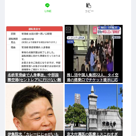
LINE
コピー
名鉄常滑線で人身事故。中部国
推し活中国人集団22人、タイ空
際空港(セントレア)に行けない難
港の搭乗口でチケット提示に応
民が多数発生している模様
じず俳優と同じ機内に乗り込も
うとし大混乱 まとめて搭乗拒否
伊集院光「カレーにじゃがいも
京大付属医の医療ミスこわすぎ