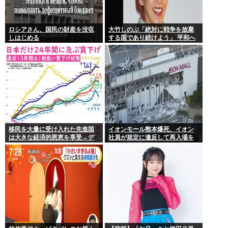
ロシアさん、国民の財産を没収
大竹しのぶ「絶対に戦争を放棄
しはじめる
する国であり続けよう」 平和へ
の思いをつづる 広島に原爆が投
下されてから81年
移民を大量に受け入れた先進国
イオンモール熊本爆死、イオン
は大きな経済的恩恵を享受→デ
社員が規定に違反して再入場を
ータでもはっきり日本一人負け
許可していた
示される