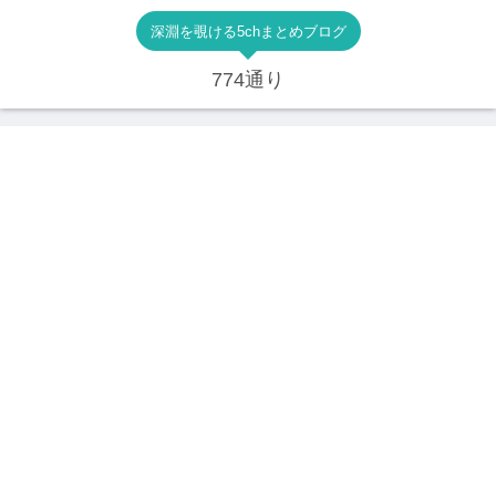
深淵を覗ける5chまとめブログ
774通り