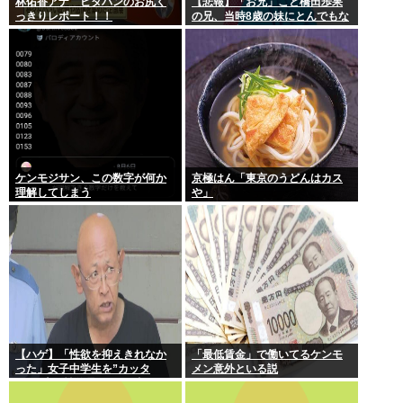
林佑香アナ ピタパンのお尻く
【悲報】「お兄」こと橋田歩果
っきりレポート！！
の兄、当時8歳の妹にとんでもな
いことを頼む
ケンモジサン、この数字が何か
京極はん「東京のうどんはカス
理解してしまう
や」
【ハゲ】「性欲を抑えきれなか
「最低賃金」で働いてるケンモ
った」女子中学生を”カッタ
メン意外といる説
ー”で脅し性的暴行か 56歳の男
逮捕 千葉