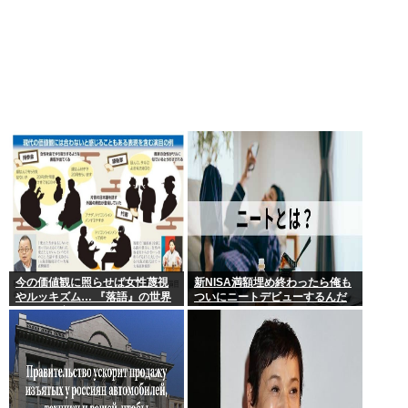
今の価値観に照らせば女性蔑視
新NISA満額埋め終わったら俺も
やルッキズム… 『落語』の世界
ついにニートデビューするんだ
もセリフ変更や改作、現代にふ
がアドバイスある?
さわしい表現模索の動き