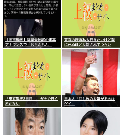
【高市動画】福岡天神駅の電車
東京の理系私大行きたいけど親
アナウンスで「おちんちん」
に死ぬほど反対されてつらい
「ちんぽ」などと連呼する不審
な音声が大音量で流れる 犯人は
不明
「東京観光2日目」、ガチで行く
日本人「回し飲みを嫌がるのは
所がない
ゲイ」