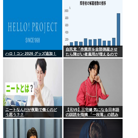
自民党「作業所を全部倒産させ
ハロ！コン 2026 グッズ追加！
たら障がい者雇用が増えるので
は 」結果ww
ニートなんだが夜勤で働くのど
【元V6】三宅健 気になる日本語
う思う？？
の誤読を指摘 「一段落」の読み
は？ 「使い方間違ってるんだよ
なとか」