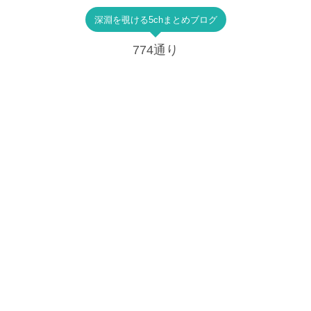
深淵を覗ける5chまとめブログ
774通り