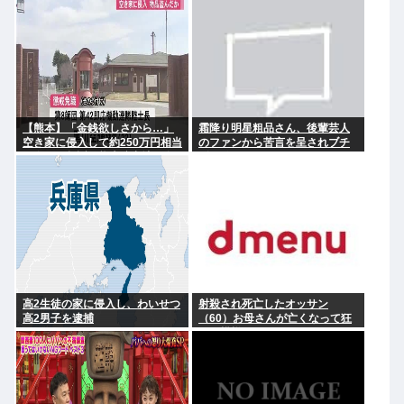
【熊本】「金銭欲しさから…」
霜降り明星粗品さん、後輩芸人
空き家に侵入して約250万円相当
のファンから苦言を呈されブチ
を盗んで起訴、熊本駐屯地の自
ギレ発狂…
衛官の男を懲戒免職
高2生徒の家に侵入し、わいせつ
射殺され死亡したオッサン
高2男子を逮捕
（60）お母さんが亡くなって狂
った模様