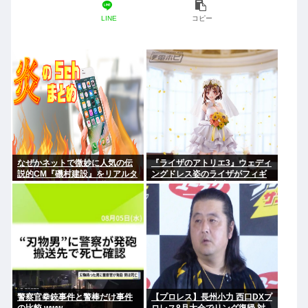
LINE
コピー
なぜかネットで微妙に人気の伝
『ライザのアトリエ3』ウェディ
説的CM『磯村建設』をリアルタ
ングドレス姿のライザがフィギ
イムで見たことあるお爺さんモ
ュア化キタ───(ﾟ∀ﾟ)───!!!!!
メンは存在するのか？
警察官拳銃事件と警棒だけ事件
【プロレス】長州小力 西口DXプ