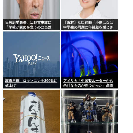
日教組委員長、辺野古事故に
【逸材】江口紗耶「小島はなは
「学校が責めを負うのは当然
中学生の同期に年齢差を感じさ
だ」 平和教育は「存在意義」
せないように気を遣っている
が、同期2人は気づ
高市早苗、ロキソニンを300%に
アメリカ「中国製ルーターから
値上げ
余計なものが見つかった」高市
どうするのこれ