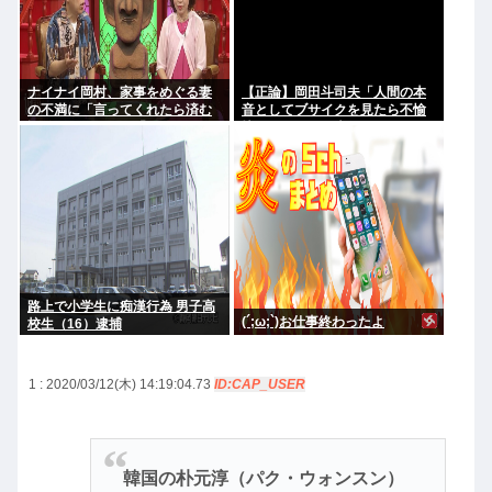
ナイナイ岡村、家事をめぐる妻
【正論】岡田斗司夫「人間の本
の不満に「言ってくれたら済む
音としてブサイクを見たら不愉
話やん」になるみ「バイトやっ
快になる。この責任をどうとる
たらクビやで」説教受け黙り込
んだ」
む
路上で小学生に痴漢行為 男子高
(´;ω;`)お仕事終わったよ
校生（16）逮捕
1 : 2020/03/12(木) 14:19:04.73
ID:CAP_USER
韓国の朴元淳（パク・ウォンスン）