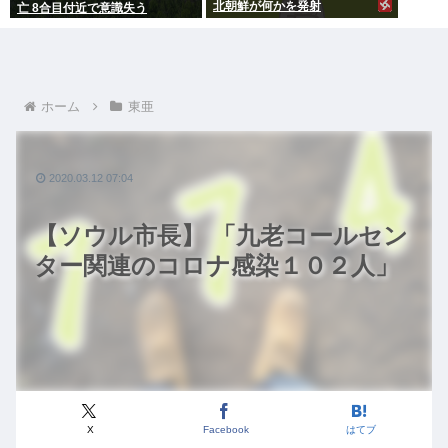
北朝鮮が何かを発射
亡 8合目付近で意識失う
ホーム
東亜
2020.03.12 07:04
【ソウル市長】 「九老コールセン
ター関連のコロナ感染１０２人」
X
Facebook
はてブ