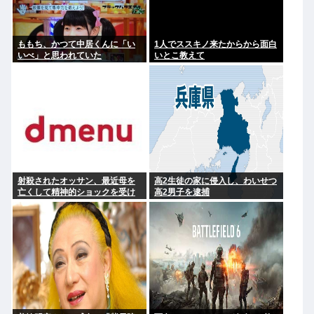
ももち、かつて中居くんに「い
1人でススキノ来たからから面白
いべ」と思われていた
いとこ教えて
射殺されたオッサン、最近母を
高2生徒の家に侵入し、わいせつ
亡くして精神的ショックを受け
高2男子を逮捕
ていたと判明