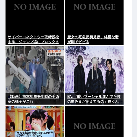
サイバーコネクトツー取締役松
魔女の宅急便初見僕、結構な鬱
山洋、ジャンプ垢にブロックさ
展開でビビる
れてお気持ち表明。何かあった
らまず晒す！これが令和のレス
バや！
【動画】熊本地震発生時の手術
B’z「重いマーシャル運んでた腰
室の様子がこれ
の痛みまだ覚えてるの」俺くん
「マーシャルって何？ 」