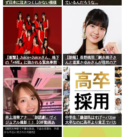
ず日本に泣きつくしかない模様
ているんだろうな…
www
【衝撃】Juice=Juiceさん、格下
【朗報】長野桃羽「嗣永桃子さ
の『≠ME』に抜かれる緊急事態
んと道重さゆみさんが理想のア
ｗｗｗｗｗｗｗｗｗｗｗｗ
イドル像」
井上清華アナ 「朗読劇」ヴィ
中学生「嫌儲民はすげーバカw
ジュアル撮影！！【GIF動画あ
大卒なのに高卒より貧乏でバカ
り】
が多いw」エックスで一万いいね