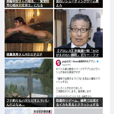
美輪明宏さんの戒名、「紫雲院
面白いシューティングゲーム教
芳心唱永日宏居士」になる
えろ
【プロレス】天龍源一郎「かけ
後藤真希さん(41)エチエチ
がえのない師匠」ドリー・ファ
ンク・ジュニアさん追悼
フナ釣りもハマりだすとヤバい
部屋作りゲーム、確率で出現す
んだよなぁ…
るイカを見るとクラッシュする
不具合が発生