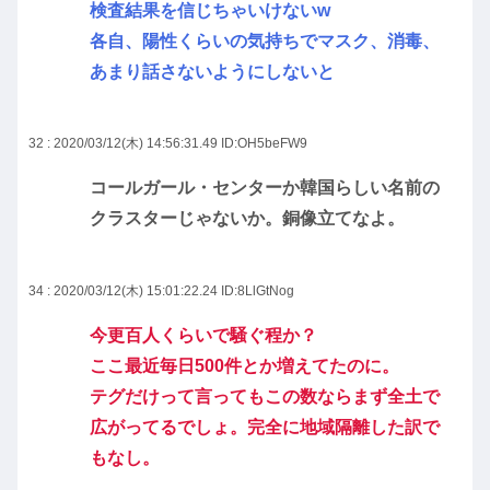
検査結果を信じちゃいけないw
各自、陽性くらいの気持ちでマスク、消毒、
あまり話さないようにしないと
32 : 2020/03/12(木) 14:56:31.49
ID:OH5beFW9
コールガール・センターか韓国らしい名前の
クラスターじゃないか。銅像立てなよ。
34 : 2020/03/12(木) 15:01:22.24
ID:8LlGtNog
今更百人くらいで騒ぐ程か？
ここ最近毎日500件とか増えてたのに。
テグだけって言ってもこの数ならまず全土で
広がってるでしょ。完全に地域隔離した訳で
もなし。