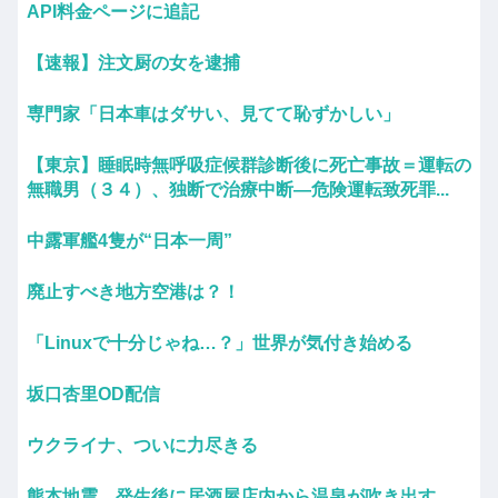
API料金ページに追記
【速報】注文厨の女を逮捕
専門家「日本車はダサい、見てて恥ずかしい」
【東京】睡眠時無呼吸症候群診断後に死亡事故＝運転の
無職男（３４）、独断で治療中断―危険運転致死罪...
中露軍艦4隻が“日本一周”
廃止すべき地方空港は？！
「Linuxで十分じゃね…？」世界が気付き始める
坂口杏里OD配信
ウクライナ、ついに力尽きる
熊本地震、発生後に居酒屋店内から温泉が吹き出す