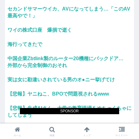
セカンドサマーウイカ、AVになってしまう…「このAV
最高やで！」
ワイの株式口座 爆損で逝く
海行ってきたで
中国企業Zbtlink製のルーター20機種にバックドア…
外部から完全制御のおそれ
実は女に勘違いされている男のオ●ニー挙げてけ
【悲報】ヤニねこ、BPOで問題視されるwww
【悲報】生成AIさん、大学の教育現場をめちゃくちゃに
SPONSOR
してしまう
写真加工アプリ「SNOW」、ステマ投稿指示で措置命
令 消費者庁
ホーム
検索
トップ
サイドバー