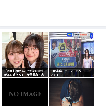
【画像】れなぁとぞのの制服姿
吉岡恵麻アナ ノースリー
がエロ過ぎる！【守屋麗奈・大
ブ！！
園玲】【櫻坂46】