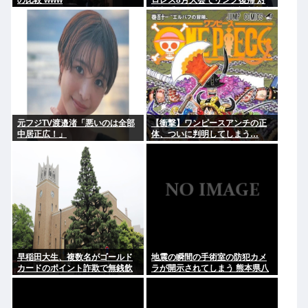
の比較 www
ロレス8月大会でリング復帰 対
戦相手はクロちゃん 道交法違反
の疑いも不起訴に
元フジTV渡邉渚「悪いのは全部
【衝撃】ワンピースアンチの正
中居正広！」
体、ついに判明してしまう…
早稲田大生、複数名がゴールド
地震の瞬間の手術室の防犯カメ
カードのポイント詐欺で無銭飲
ラが開示されてしまう 熊本県八
食
代