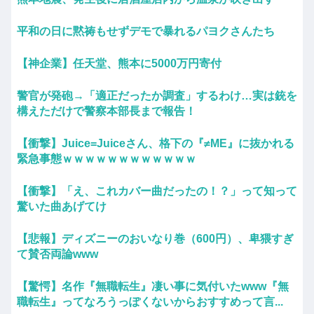
平和の日に黙祷もせずデモで暴れるパヨクさんたち
【神企業】任天堂、熊本に5000万円寄付
警官が発砲→「適正だったか調査」するわけ…実は銃を
構えただけで警察本部長まで報告！
【衝撃】Juice=Juiceさん、格下の『≠ME』に抜かれる
緊急事態ｗｗｗｗｗｗｗｗｗｗｗｗ
【衝撃】「え、これカバー曲だったの！？」って知って
驚いた曲あげてけ
【悲報】ディズニーのおいなり巻（600円）、卑猥すぎ
て賛否両論www
【驚愕】名作『無職転生』凄い事に気付いたwww『無
職転生』ってなろうっぽくないからおすすめって言...