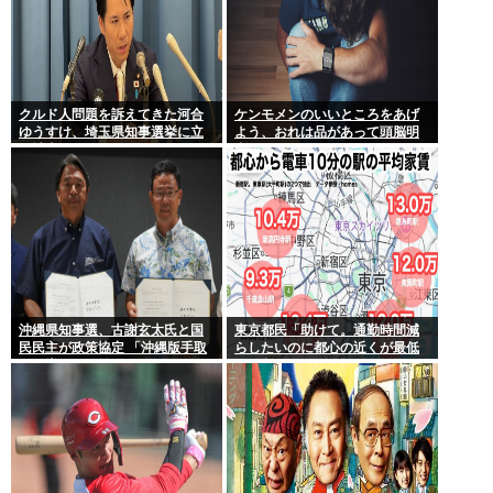
クルド人問題を訴えてきた河合
ケンモメンのいいところをあげ
ゆうすけ、埼玉県知事選挙に立
よう、おれは品があって頭脳明
候補表明www
晰だとおもう
沖縄県知事選、古謝玄太氏と国
東京都民「助けて。通勤時間減
民民主が政策協定 「沖縄版手取
らしたいのに都心の近くが最低
りを増やす政策」など5項目
10万払わないと住めないの」