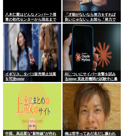
八木仁愛はどんなメンバー？僕
「才能がないなら努力をすれば
青の初代センターから現在まで
良いじゃない」お前ら「努力で
の活動を紹介
きるのも才能だよ」←は？
イギリス、タバコ販売禁止法案
AI、ついにサイバー攻撃を試み
を可決www
るwww 英政府機関の試験中に暴
走「架空人物になり承認要求」
中国、高品質な”新幹線”が作れ
俺は哲学ってあだ名だし嫌われ