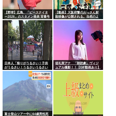
【野球】広島、「ピースナイタ
【動画】大阪府警のおっさん射
ー2026」のスタメン発表 背番号
殺映像が公開される。当然のよ
「86」で統一 秋山がカープ移籍
うに無抵抗だったことが発覚
後初の4番 小園は6番
日本人「祭りがうるさい！子供
堤礼実アナ 「朗読劇」ヴィジ
がうるさい！うるさいうるさい
ュアル撮影！！【GIF動画あり】
うるさい！日本を無音の世界に
しろ」
富士登山ツアー中に64歳男性死