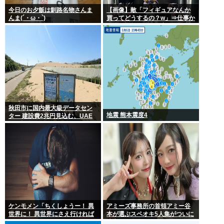
今日のお夕飯は釧路名物さんま
【画像】敵「フィギュアなんか
んま(´・ω・`)
買ってどうするの？w」⇒仕事か
ら疲れて帰ってきて家にこんな
棚があったら疲れが吹き飛ぶだ
ろ？
秋田市に国内最大級データセン
地震 熊本震度4
ター 建設費2兆円見込む、UAE
など投資
ケンモメン「ちくしょうー！ 異
アミーズ事務所の首領アミー谷
世界に！ 異世界にさえ行ければ
本が選ぶスペオキ5人集がついに
ー！(;△;)」 どうなるの？
決定してしまう