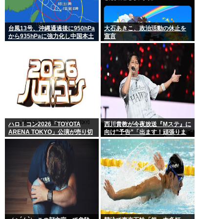
台風13号、沖縄通過後に950hPa
大石あきこ、政治活動の休止を
から935hPaに強力化し中国本土
宣言
へwww
ハロ！コン2026「TOYOTA
西川貴教が今夜放送『Mステ』に
ARENA TOKYO」公演が売り切
向け”予告”「出ます！頑張りま
れない
す！」「恐らくアレも着ま
す！」期待膨らむ