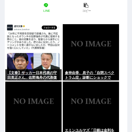
LINE
コピー
【文春】サッカー日本代表の守
倉持由香、息子の「自閉スペク
田英正さん、佐野海舟の代表復
トラム症」診断にショックで
帰について強く反対していた事
涙… 見逃していた乳幼児期のサ
が判明
インとは
エミンユルマズ「日銀は金利を