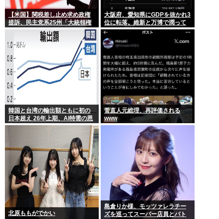
【米国】関税差し止め求め政権
大阪府、愛知県にGDPを抜かれ3
提訴、民主党系25州「大統領権
位に転落。維新と万博で潤って
限逸脱」
るはずじゃ…
韓国と台湾の輸出額ともに初の
菅直人元総理、再評価される
日本超え 26年上期、AI特需の恩
www
恵で差
島倉りか様、モッツァレラチー
北原ももがでかい
ズを巡ってスーパー店員とバト