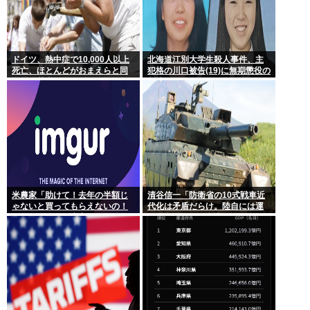
ドイツ、熱中症で10,000人以上
北海道江別大学生殺人事件、主
死亡、ほとんどがおまえらと同
犯格の川口被告(19)に無期懲役の
年代、若者は元気
判決
米農家「助けて！去年の半額じ
清谷信一「防衛省の10式戦車近
ゃないと買ってもらえないの！
代化は矛盾だらけ。陸自には運
作れば作るほど赤字で死にそ
用理念もコスト意識もない」
う！」