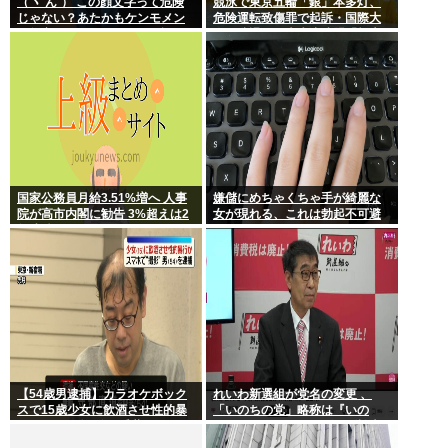
（ヽ´ん`） この顔文字って危険
競泳で東京五輪「銀」本多灯、
じゃない？あたかもケンモメン
危険運転致傷罪で起訴・国際大
が無害で優しい一般人だと誤解
会を辞退…日本水泳連盟「報告
させる恐れがある
が遅れお詫び」
国家公務員月給3.51%増へ 人事
嫌儲にめちゃくちゃ手が綺麗な
院が高市内閣に勧告 3%超えは2
女が現れる、これは勃起不可避
年連続
【54歳男逮捕】カラオケボック
れいわ新選組が党名の変更 、
スで15歳少女に飲酒させ性的暴
「いのちの党」略称は『いの
行 スマホで撮影か 千葉
ち』 SNSではTIM・ゴルゴ松本
に言及「ゴルゴ出馬確定」「党