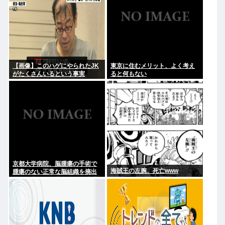
【画像】このハゲにやられたJK
東京に住むメリット、よく考え
がたくさんいるという事実
ると何もない
京都大学病院、脳腫瘍の手術で
海賊王の左腕、死亡www
腫瘍のない正常な脳組織を摘出
する医療ミス 脳幹損傷で、意識
はあるが自発呼吸が確認できな
い重篤状態