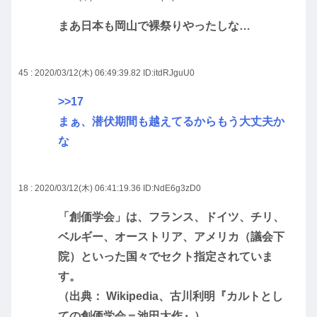
まあ日本も岡山で裸祭りやったしな…
45 : 2020/03/12(木) 06:49:39.82
ID:itdRJguU0
>>17
まぁ、潜伏期間も越えてるからもう大丈夫か
な
18 : 2020/03/12(木) 06:41:19.36
ID:NdE6g3zD0
「創価学会」は、フランス、ドイツ、チリ、
ベルギー、オーストリア、アメリカ（議会下
院）といった国々でセクト指定されていま
す。
（出典： Wikipedia、古川利明『カルトとし
ての創価学会＝池田大作』）