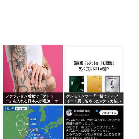
ファッション感覚で「タトゥ
ケンモメンサー「一括でアルフ
ー」を入れる日本人が増加… ケ
ォート買っちゃったwクレカ払い
ンモメンの意見を聞きたい。
で来月の俺ごめんねー」銀行
「デビットカードなんで即時引
き落としです」