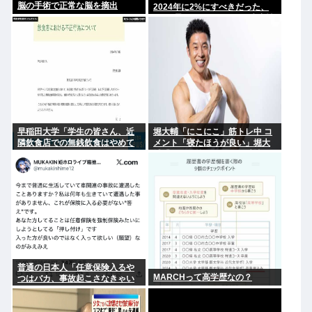
脳の手術で正常な脳を摘出
2024年に2%にすべきだった、
2%で景気が悪くなるなら生産性
が低い利益が出せない企業、潰
れろ
早稲田大学「学生の皆さん、近
堀大輔「にこにこ」筋トレ中 コ
隣飲食店での無銭飲食はやめて
メント「寝たほうが良い」堀大
ください」
輔「！！」筋トレ器具を破壊
普通の日本人「任意保険入るや
MARCHって高学歴なの？
つはバカ、事故起こさなきゃい
いだけ」