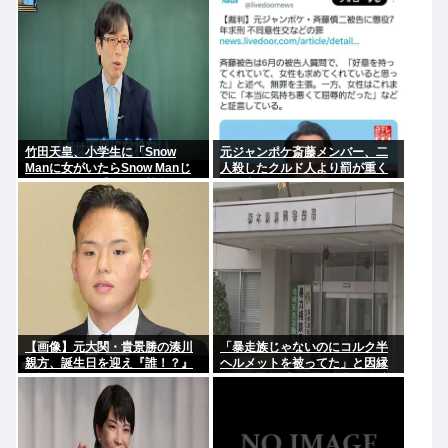
さんだけ言われるの？」
さい！」ケンモ、行くぞ
竹田天皇、小学生に「Snow
元ジャンポケ斎藤メンバー、二
Manに女がいたらSnow Manじ
人殺したクルド人より罰が重く
ゃない」で男系天皇を熱弁www
て炎上www
【画像】元大関・貴景勝の湊川
「暴走族じゃないのにコルク半
親方、誕生日を迎え『誰！？』
ヘルメットを被ってた」と因縁
と話題に
つけて暴行 少年らと父親(37)逮
捕