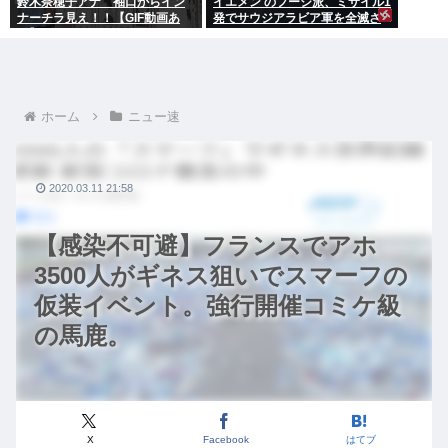
鈴木奈穂子アナ 袖口からイン
イエメン のフーシ派、ミサイル1
ナーチラ見え！！【GIF動画あ
発でサウジアラビア軍を全滅さ
り】
せてしまうww
ホーム
ニュー速
2020.03.11 21:58
【感染不可避】フランスでアホ
3500人がギネス狙いでスマーフの
仮装イベント。強行開催コミケ級
の馬鹿。
X
Facebook
はてブ