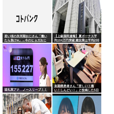
首は決まり」
若い頃の氷河期おじさん「働い
【上級国民速報】夏ボーナス平
たら負けw」→今のヒョガおじ
均104万円突破 建設業は平均200
「惣菜たけぇよ..」 自業自得で草
万円超 なお対象は大手163社93
万人、全就業者の1%強
末期癌患者さん「苦しい！痛
堤礼実アナ ノースリーブ！！
い！しんどい！」と投稿した5日
後に穏やかに旅立つ