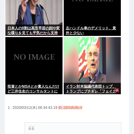
日本人の9割は高市早苗の顔や変
左ハンドル車のデメリット、意
な喋りを見ても平気だから支持
外と少ない
率9割。学校の美術科と音楽科は
しっかりして！
投資とかNISAとか素人なんだけ
イラン対米協議代表団トップ、
ど三井住友のコンサルタントに
トランプにブチギレ「フェイク
相談した方がいいのか？
ニュースばかり、約束を守れ。
劇場型はもうたくさん」
1 : 2020/03/12(木) 06:34:43.19
ID:1BGtIUBc0