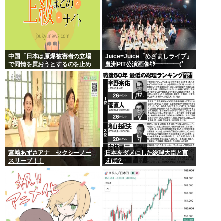
中国「日本は原爆被害者の立場
Juice=Juice「めざましライブ」
で同情を買おうとするのを止め
豊洲PIT公演画像ｷﾀ━━━━(ﾟ
ろ」
∀ﾟ)━━━━!!
宮﨑あずさアナ セクシーノー
日本をダメにした総理大臣と言
スリーブ！！
えば？