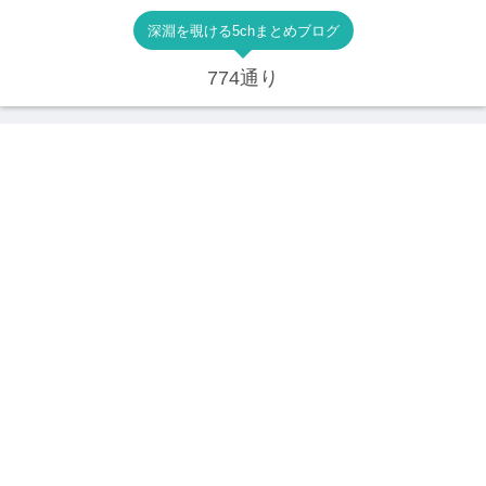
深淵を覗ける5chまとめブログ
774通り