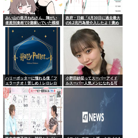
みい山の亜月ねねさん、障がい
政府・日銀「4月30日に過去最大
者差別漫画で2億稼いでいた模様
の6.2兆円為替介入したよ！褒め
www
てよ！」
ハリーポッターに憧れる僕「フ
小野田紗栞ってスーパーアイド
ェラーチオ！苦しめ！レロレロ
ルスーパー人気メンになれる可
レロ」敵「うっ 」
能性あったよな？