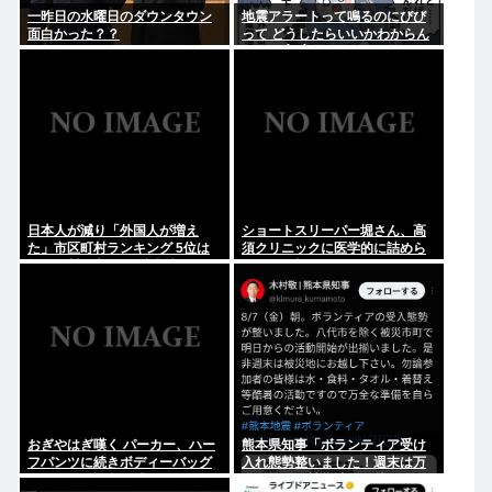
一昨日の水曜日のダウンタウン
地震アラートって鳴るのにびび
面白かった？？
って どうしたらいいかわからん
よな(ヽ´ん`)
日本人が減り「外国人が増え
ショートスリーパー堀さん、高
た」市区町村ランキング 5位は
須クリニックに医学的に詰めら
埼玉県川口市、4位京都市
れてガチ切れwww
おぎやはぎ嘆く パーカー、ハー
熊本県知事「ボランティア受け
フパンツに続きボディーバッグ
入れ態勢整いました！週末は万
も”ダサい”論争に「なんでおじ
全な準備で被災地へお越しくだ