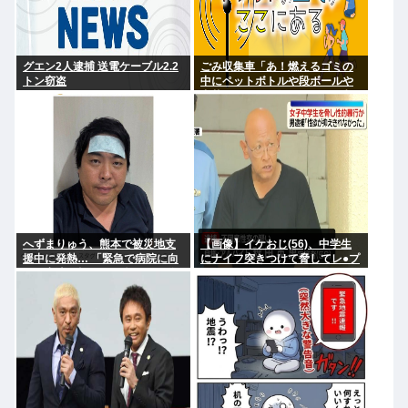
グエン2人逮捕 送電ケーブル2.2
ごみ収集車「あ！燃えるゴミの
トン窃盗
中にペットボトルや段ボールや
中華鍋やドラム缶やテレビが入
ってる！」
へずまりゅう、熊本で被災地支
【画像】イケおじ(56)、中学生
援中に発熱… 「緊急で病院に向
にナイフ突きつけて脅してレ●プ
かい点滴を打ったら楽に」 回復
www
を報告