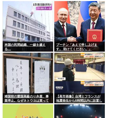
ル勃発ｗｗｗ
米国の民間組織、一線を越え
プーチン「あえて申し上げま
る…
す。 助けてください。」
靖国前の愛国高級のり弁屋、事
【高市画像】台湾とフランスが
業停止。なぜネトウヨは買って
地震発生から6時間以内に設置し
あげなかったの？
た避難所がこれwww