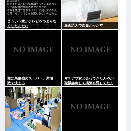
こういう輩がテレビをつまらな
最近読んで面白かった本
くしたんだな
愛知県最強のスーパー、満場一
マチアプ女と会ってきたんやが
致で決まる
職業詐称して病気も隠してたん
やが