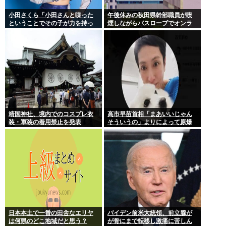
小田さくら「小田さんと喋った
午後休みの秋田県幹部職員が喫
ということでその子が力を持っ
煙しながらバスローブでオンラ
てしまわないように、研修生と
イン報道対応 「自宅」との説明
は喋らないように
に疑義 背景がラブホテルの客室
ような壁紙
靖国神社、境内でのコスプレ衣
高市早苗首相「まあいいじゃん
装・軍装の着用禁止を発表
そういうの」よりによって原爆
の日に歯医者に行ってたことが
発覚し批判が殺到大炎上
日本本土で一番の田舎なエリヤ
バイデン前米大統領、前立腺が
は何県のどこ地域だと思う？
が骨にまで転移し激痛に苦しん