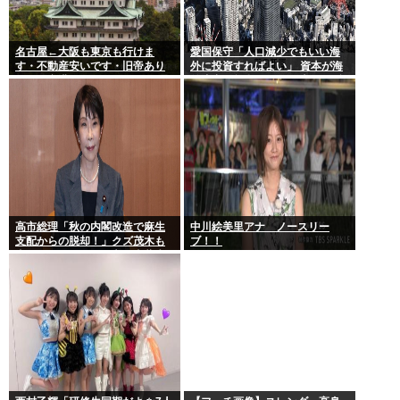
名古屋←大阪も東京も行けま
愛国保守「人口減少でもいい海
す・不動産安いです・旧帝あり
外に投資すればよい」 資本が海
ます・空港あります 不人気な理
外流出し賃金もGDPも上がらず
由
海外が成長
高市総理「秋の内閣改造で麻生
中川絵美里アナ ノースリー
支配からの脱却！」クズ茂木も
ブ！！
壺ホークもクビの一方で壺萩生
田が復権へ