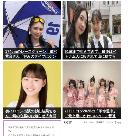
でるもよう
174cmのレースクィーン、成沢
91歳まで生きてきて、最後はベ
紫音さん「好みのタイプはケン
トナム人に殺されて山に捨てら
モメン」
れるって日本終わってんだろ高
市てめえ
初ハロコン出演の杉山結菜ちゃ
ハロ！コン2026の「革命道中」
ん、鋼の心臓のお知らせ「今回
「最上級にかわいいの！」普通
も緊張してません」
に好評wwwww