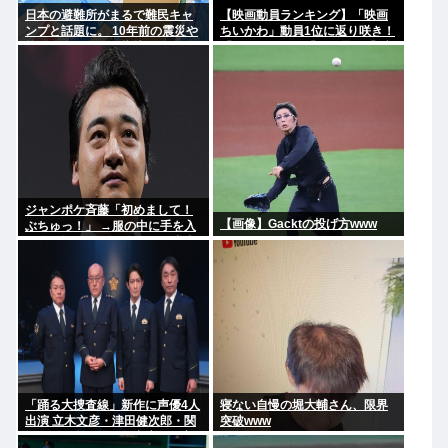
日本の避難所がまるで難民キャ
【映画動員ランキング】「映画
ンプと話題に。 10年前の震災や
ちいかわ」動員1位に返り咲き！
能登自身の頃から指摘されてた
「ミニオンズ」「あの星」「ブ
のになぜ改善されないのか？
ルーロック」もランクイン
ジャンポケ斉藤「初めまして！
【画像】Gacktの投げ方www
ぶちゅっ！」 →服の中に手を入
れ胸を揉み始める。 これ異常者
だろ(´・ω・`)
「踊る大捜査線」新作に声優4人
寝ない自慢の堀大輔さん、限界
出演 立木文彦・津田健次郎・関
突破www
智一・野島健児ら警察庁の最高