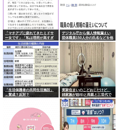
「マチアプに疲れてきたミドサ
デジタル庁から個人情報漏えい
ー女です」「私は理想が高すぎ
団体職員150人分の氏名などを他
るのでしょうか」
省庁へ誤送付、第三者に転送な
し
「生活保護者の共同生活施設」
実家住まいのこどおじだけど、
←賛成？反対？
姉家族が姪(6)と両親と三世代で
家族旅行に行くらしいから俺も
一緒に連れていってもらっても
いいよね？