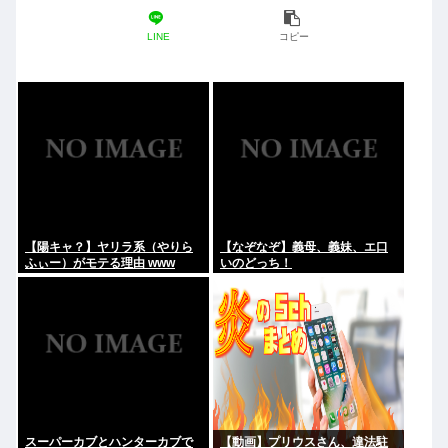
LINE
コピー
【陽キャ？】ヤリラ系（やりら
【なぞなぞ】義母、義妹、エ口
ふぃー）がモテる理由 www
いのどっち！
スーパーカブとハンターカブで
【動画】プリウスさん、違法駐