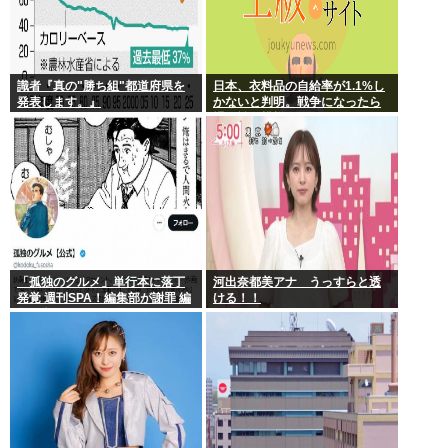
識者『真の"勝ち組"都道府県を
日本、衣料品の自給率が1.1%し
発表します。』
かないと判明。戦争になったら
裸で戦う模様www
「孤独のグルメ」単行本に落丁
河出奈都美アナ うっすらと透
発覚 週刊SPA！編集部が謝罪 編
ける！！
集・印刷工程で不備