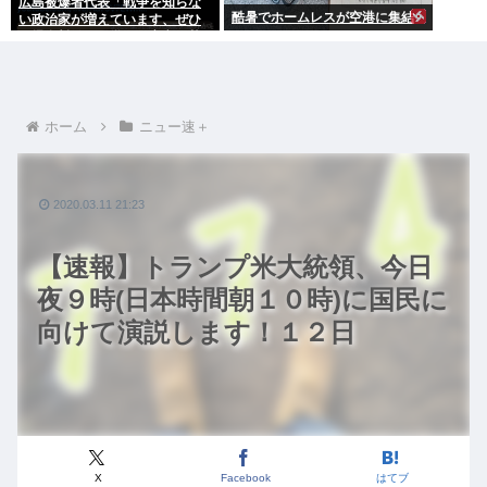
広島被爆者代表「戦争を知らな
酷暑でホームレスが空港に集結
い政治家が増えています、ぜひ
原爆資料館に見学へ」高市早苗
「はぁ…(ため息)」ジロッ
ホーム
ニュー速＋
2020.03.11 21:23
【速報】トランプ米大統領、今日
夜９時(日本時間朝１０時)に国民に
向けて演説します！１２日
X
Facebook
はてブ