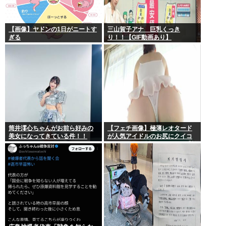
【画像】ヤドンの1日がニートす
三山賀子アナ 巨乳くっき
ぎる
り！！【GIF動画あり】
筒井澪心ちゃんがお前ら好みの
【フェチ画像】極薄レオタード
美女になってきている件！！
が人気アイドルのお尻にクイコ
ミすぎて危険 透け×尻フェチ【松
岡里英】