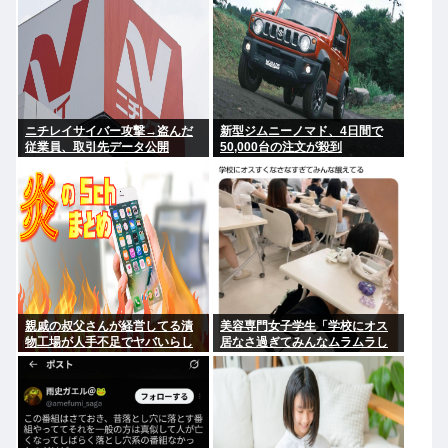
ニチレイサイバー攻撃→盗んだ
新型ジムニーノマド、4日間で
従業員、取引先データ公開
50,000台の注文が殺到
親戚の叔父さんが経営してる漬
美容専門女子学生「学校にオス
物工場が人手不足でヤバいらし
居なさ過ぎてみんなムラムラし
い
てる 」