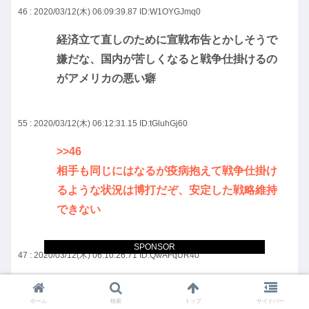
46 : 2020/03/12(木) 06:09:39.87
ID:W1OYGJmq0
経済立て直しのために宣戦布告とかしそうで
嫌だな、国内が苦しくなると戦争仕掛けるの
がアメリカの悪い癖
55 : 2020/03/12(木) 06:12:31.15
ID:tGluhGj60
>>46
相手も同じにはなるが疫病抱えて戦争仕掛け
るような状況は博打だぞ、安定した戦略維持
できない
SPONSOR
47 : 2020/03/12(木) 06:10:26.71
ID:QwAFqUR40
引き籠る世界
ホーム
検索
トップ
サイドバー