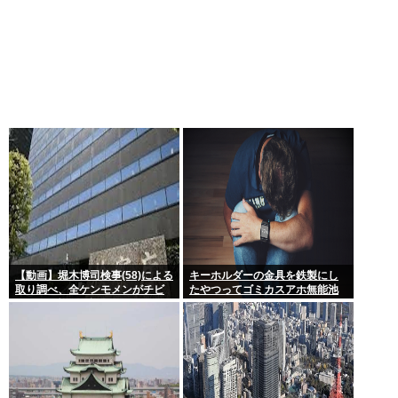
【動画】堀木博司検事(58)による
キーホルダーの金具を鉄製にし
取り調べ、全ケンモメンがチビ
たやつってゴミカスアホ無能池
るくらい怖いと話題に
沼？