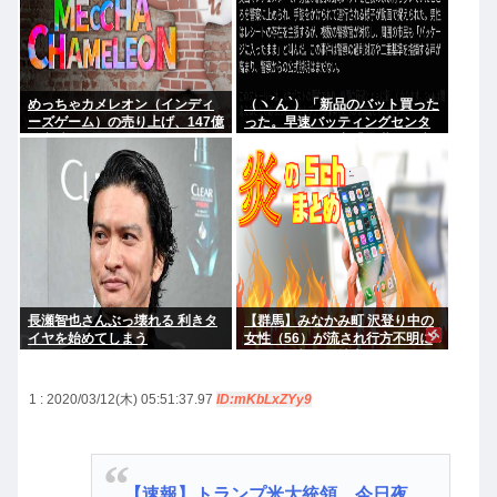
めっちゃカメレオン（インディ
（ヽ´ん`）「新品のバット買った
ーズゲーム）の売り上げ、147億
った。早速バッティングセンタ
円突破www
ーに行くか」警察「暴漢だ！逮
捕する！（ヽ°ん°）「」
長瀬智也さんぶっ壊れる 利きタ
【群馬】みなかみ町 沢登り中の
イヤを始めてしまう
女性（56）が流され行方不明に
きょうも朝から捜索行う
1 : 2020/03/12(木) 05:51:37.97
ID:mKbLxZYy9
【速報】トランプ米大統領、今日夜