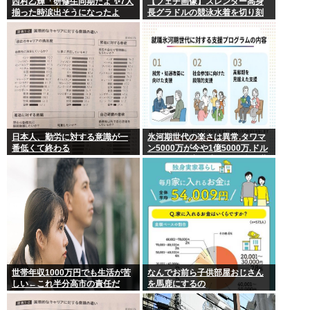
西村乙輝「研修生同期だよ ✨7人
【フェチ画像】スレンダー高身
揃った時涙出そうになったよ
長グラドルの競泳水着を切り刻
ね」
むとヌルヌル 大開脚×マッサージ
【鹿】
日本人、勤労に対する意識が一
氷河期世代の楽さは異常.タワマ
番低くて終わる
ン5000万が今や1億5000万.ドル
円80円で資産形成.マジで楽な世
代だったな
世帯年収1000万円でも生活が苦
なんでお前ら子供部屋おじさん
しい←これ半分高市の責任だ
を馬鹿にするの
ろ…