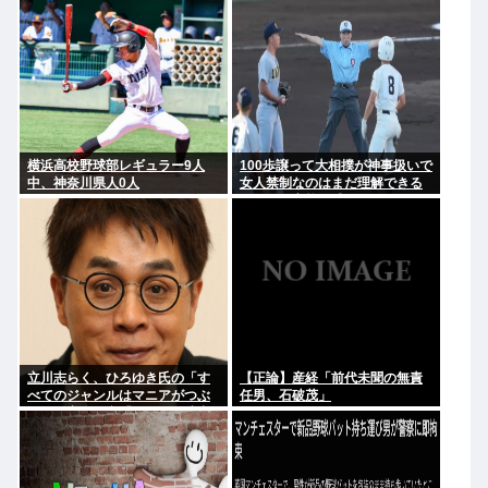
幹部役で
横浜高校野球部レギュラー9人
100歩譲って大相撲が神事扱いで
中、神奈川県人0人
女人禁制なのはまだ理解できる
として、高校野球のグラウンド
が女人禁制だったのはマジ意味
わからん
立川志らく、ひろゆき氏の「す
【正論】産経「前代未聞の無責
べてのジャンルはマニアがつぶ
任男、石破茂」
す」に完全同意「そういう連中
が落語をつぶす」