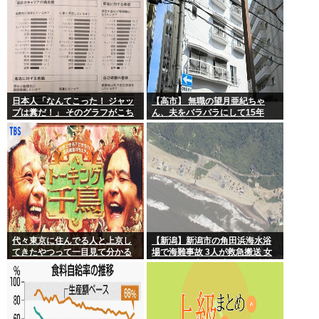
日本人「なんてこった！ ジャッ
【高市】 無職の望月亜紀ちゃ
プは糞だ！」 そのグラフがこち
ん、夫をバラバラにして15年
ら。
間、冷凍庫で保存
代々東京に住んでる人と上京し
【新潟】新潟市の角田浜海水浴
てきたやつって一目見て分かる
場で海難事故 3人が救急搬送 女
よね。あれなんで？
性と男児が心肺停止 男性は意識
あり