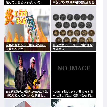
迷っているどっちがいいの
車をしてバスを1時間遅延させる
事に成功してしまうwww
今年も終わるし「嫌儲流行語」
ドラクエシリーズで一番好きな
を決めないか
ラスボス
B’z稲葉浩志の歌詞は何かに本気
Redditを読んでると外人って日
で取り組んでみないと実感とし
本に対してはよく調べもせずに
てわからない
思い込みで勝手に議論してるよ
な