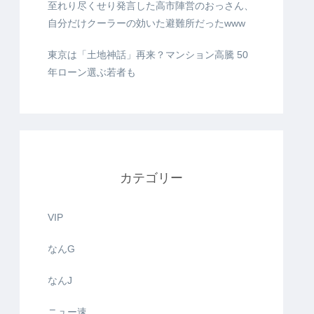
至れり尽くせり発言した高市陣営のおっさん、
自分だけクーラーの効いた避難所だったwww
東京は「土地神話」再来？マンション高騰 50
年ローン選ぶ若者も
カテゴリー
VIP
なんG
なんJ
ニュー速