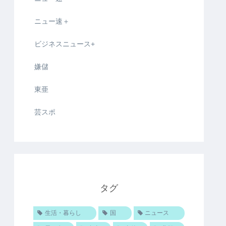
ニュー速＋
ビジネスニュース+
嫌儲
東亜
芸スポ
タグ
生活・暮らし
国
ニュース