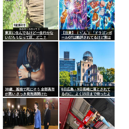
東京に住んでるけど一生行かな
【注意】（ヽ´ん`）「ドラゴンボ
いだろうなって区、どこ？
ールGTは酷評されてるけど実は
面白い」嫌儲民の悪質なデマに
ご注意ください
38歳、孤独で死にそう 全部高市
6日広島・9日長崎に落とされて
が悪い さっき発泡酒開けた
るのに、よく15日まで待ったよ
な