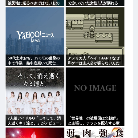
被災地に送るべきではないもの
で泳いでいた女性3人が溺れる
とは？ 「千羽鶴… めちゃくちゃ
23歳女性が死亡、24歳女性が重
迷惑らしい」
体
50代土木おぢ、39.6℃の猛暑の
アメリカ人「ヘイ！JAP！なぜ
中で作業→熱中症疑いで死亡…
和ゲーは主人公が喋らないんだ
い？異様だよ？」
7人組アイドルG「…そして、消
「世界唯一の被爆国は北朝鮮」
え逝くキミ達と。」がデビュー3
と主張し、チラシを配布する輩
か月で解散 事務所が事業継続困
が発生
難なため