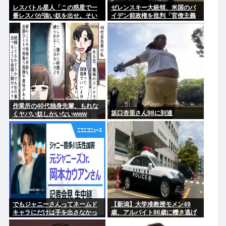
レスバトル星人「この惑星で一
ゼレンスキー大統領、米国のバ
番レスバが強い奴を出せ。そい
イデン前政権を批判「官僚主義
つが負けたら滅ぼす」 誰を出
だった」
す？
作業所の40代独身先輩、もれな
坂口杏里さん98に到達
くヤバい奴しかいないwww
でもジャニーさんってネームド
【新潟】大学准教授モメン49
キャラにだけは手を出さなかっ
歳、アルバイト86歳に轢き逃げ
た星人だよな
され死亡