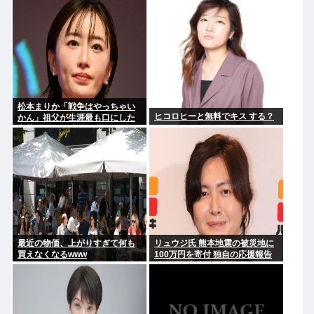
松本まりか「戦争はやっちゃい
ヒコロヒーと無料でキス する？
かん」祖父が生涯最も口にした
言葉を紹介 平和への思いをつづ
る
最近の物価、上がりすぎて何も
リュウジ氏 熊本地震の被災地に
買えなくなるwww
100万円を寄付 独自の応援報告
「料理研究家に出来るのはこれ
くらい」