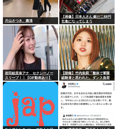
【画像】日本人さん 銀だこ88円
片山さつき、粛清
乞食になってしまう
岩田絵里奈アナ セクシーノー
【朗報】竹内朱莉「整体で軍隊
スリーブ！！【GIF動画あり】
経験者と思われた。ダンス負荷
で、私の骨と筋肉はもうグチャ
グチャになってい