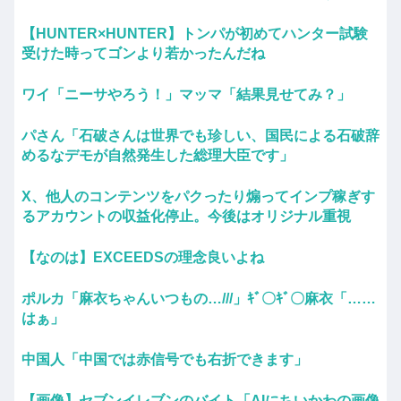
【HUNTER×HUNTER】トンパが初めてハンター試験
受けた時ってゴンより若かったんだね
ワイ「ニーサやろう！」マッマ「結果見せてみ？」
パさん「石破さんは世界でも珍しい、国民による石破辞
めるなデモが自然発生した総理大臣です」
X、他人のコンテンツをパクったり煽ってインプ稼ぎす
るアカウントの収益化停止。今後はオリジナル重視
【なのは】EXCEEDSの理念良いよね
ポルカ「麻衣ちゃんいつもの…///」ｷﾞ〇ｷﾞ〇麻衣「……
はぁ」
中国人「中国では赤信号でも右折できます」
【画像】セブンイレブンのバイト「AIにちいかわの画像