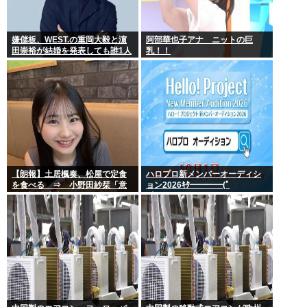
嫌儲板、WEST.の重岡大毅と濵
阿部華也子アナ ニットの巨
田崇裕が結婚を発表しても誰1人
乳！！
として話題にせず… どの掲示板
もSNSもトレンドなのにどうし
て
【朗報】土居楓奏、松屋で定食
ハロプロ新メンバーオーディシ
を食べる ⇒ 小野田紗栞「意
ョン2026ｷﾀ━━━━(ﾟ
外！親近感持った」
∀ﾟ)━━━━!!