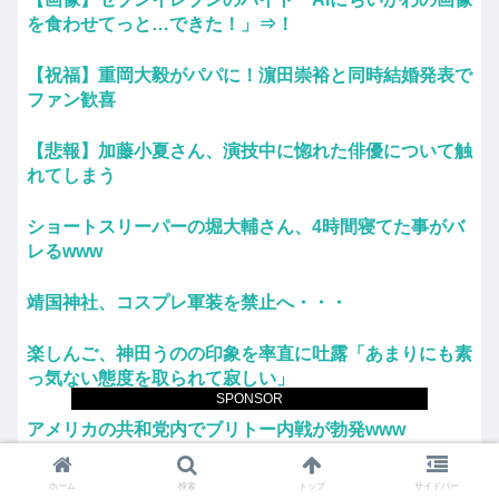
を食わせてっと…できた！」⇒！
【祝福】重岡大毅がパパに！濵田崇裕と同時結婚発表で
ファン歓喜
【悲報】加藤小夏さん、演技中に惚れた俳優について触
れてしまう
ショートスリーパーの堀大輔さん、4時間寝てた事がバ
レるwww
靖国神社、コスプレ軍装を禁止へ・・・
楽しんご、神田うのの印象を率直に吐露「あまりにも素
っ気ない態度を取られて寂しい」
SPONSOR
アメリカの共和党内でブリトー内戦が勃発www
【巨乳画像】日本一告白された黒嵜菜々子、おっぱい水
ホーム
検索
トップ
サイドバー