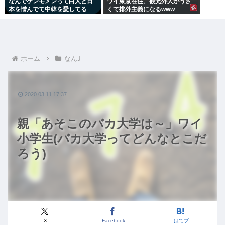
なんでケンモメンって白人と日
ワイ東京在住、観光外人がうざ
本を憎んでて中韓を愛してる
くて排外主義になるwww
の？
ホーム
なんJ
2020.03.11 17:37
親「あそこのバカ大学は～」ワイ
小学生(バカ大学ってどんなとこだ
ろう)
X
Facebook
はてブ