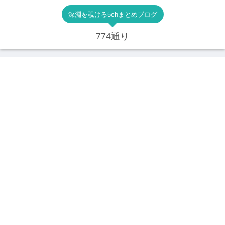
深淵を覗ける5chまとめブログ
774通り