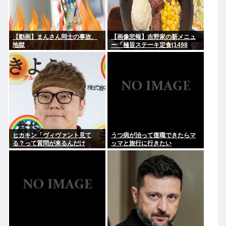
【動画】まんさん同士の事故、
【画像悲報】吉野家の新メニュ
地獄
ー「極旨ステーキ定食(1498
円)」、肉の量が少なすぎて大炎
上してしまう…
ヒカキン「ヴィヴァント見て
うつ病が治って復職できたらマ
る？って質問が来るんだけ
ッマと旅行に行きたい
ど…」 ネット民「プークスクス
w」 ヒカキン「…！？」