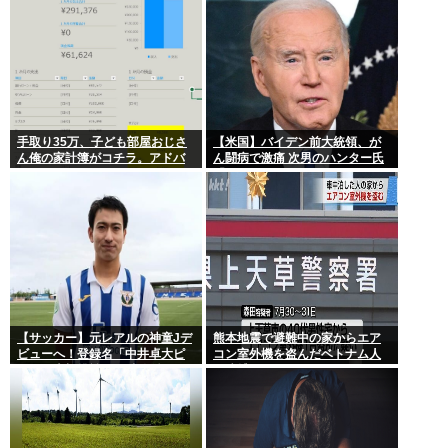
手取り35万、子ども部屋おじさ
【米国】バイデン前大統領、が
ん俺の家計簿がコチラ。アドバ
ん闘病で激痛 次男のハンター氏
イスをくれ
「見ていてとてもつらい」
【サッカー】元レアルの神童Jデ
熊本地震で避難中の家からエア
ビューへ！登録名「中井卓大ピ
コン室外機を盗んだベトナム人
ピ」日本初挑戦の22歳今治MFが
を逮捕
開幕戦に先発