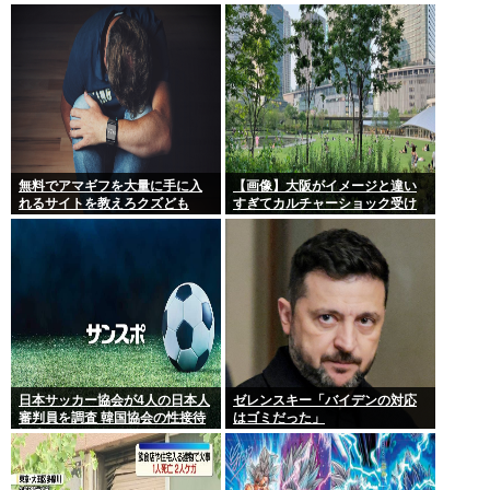
『22歳』に引き上げられる
無料でアマギフを大量に手に入
【画像】大阪がイメージと違い
れるサイトを教えろクズども
すぎてカルチャーショック受け
てる
日本サッカー協会が4人の日本人
ゼレンスキー「バイデンの対応
審判員を調査 韓国協会の性接待
はゴミだった」
疑惑で