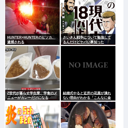
HUNTER×HUNTERのヒソカ、
さいきん戦争について勉強して
逮捕される
るんだけどヤバい事知った
Z世代が暮らす学生寮、学食のメ
結婚式やると近所の花屋が潰れ
ニューがカレーだけになる
ない理由がわかる「こんなに金
取るのかよ！？」って驚くぞ