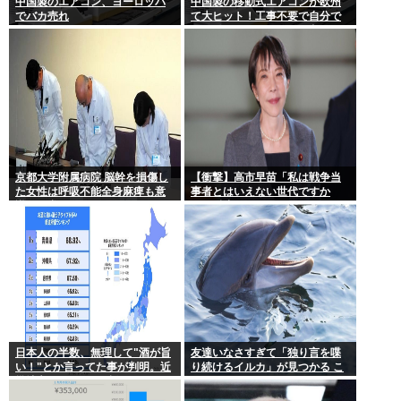
中国製のエアコン、ヨーロッパ
中国製の移動式エアコンが欧州
でバカ売れ
て大ヒット！工事不要で自分で
取り付け可、もうこれで良く
ね？
京都大学附属病院 脳幹を損傷し
【衝撃】高市早苗「私は戦争当
た女性は呼吸不能全身麻痺も意
事者とはいえない世代ですか
識は正常 やったね、たえちゃ
ら、反省なんかしておりません
ん！
（笑）」河野洋平「私は議員と
違う価値基準だ」
日本人の半数、無理して"酒が旨
友達いなさすぎて「独り言を喋
い！"とか言ってた事が判明。近
り続けるイルカ」が見つかる こ
畿地方に関しては6割が下戸
れぼく