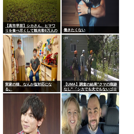
【高市早苗】シカさん、ヒマワ
働きたくない
リを食べ尽くして観光客6万人の
イベントが中止になる…さらに
コスモス畑も食べ尽くす
実家の猫、なんか塩対応にな
【UMA】調査の結果”クマの痕跡
る。
なし” 「シカでも犬でもないゴロ
ンとして黒い動物を見た」 札幌
市清田区