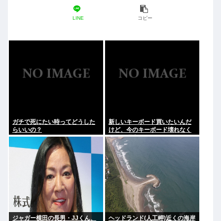
LINE
コピー
ガチで死にたい時ってどうした
新しいキーボード買いたいんだ
らいいの？
けど、今のキーボード壊れなく
て買う理由が見つからない
ジャガー横田の長男・JJくん、
ヘッドランド(人工岬)近くの海岸