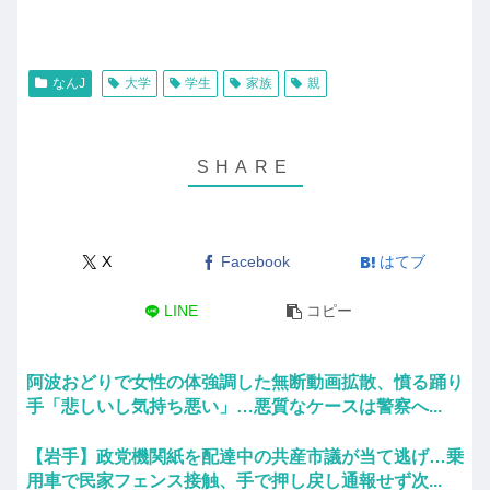
なんJ
大学
学生
家族
親
X
Facebook
はてブ
LINE
コピー
阿波おどりで女性の体強調した無断動画拡散、憤る踊り
手「悲しいし気持ち悪い」…悪質なケースは警察へ...
【岩手】政党機関紙を配達中の共産市議が当て逃げ…乗
用車で民家フェンス接触、手で押し戻し通報せず次...