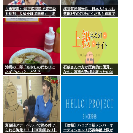
古市憲寿 中居正広問題で第三委
横須賀所属米兵、日本人2キルし
を批判「反論をほぼ無視」「彼
禁錮3年の判決がくだるも恩赦で
らが一方的に言ったことが世の
釈放！ニュー速愛国者「辺野
中に定着してしまう」橋下徹も
古！」
同調
沖縄の二郎「もやしの代わりに
石破さんの方が圧倒的に優秀。
ネギでいい？」どう？
なのに高市が政権を取ったのは
おかしい
齋藤陽アナ ベルトで締め付け
【速報】ハロプロ新メンバーオ
られる胸元！！【GIF動画あり】
ーディション！応募年齢上限が