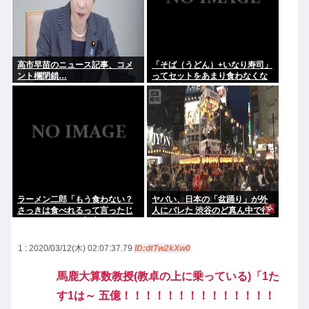
高市早苗のニュース記事、コメ
「そば（うどん）+いなり寿司」
ント欄閉鎖…
ってセットをあまり食わなくな
った理由。
ラーメン二郎「もう食わない？
ヤバい、日本の「盆踊り」が外
さっきは食べれるって言ったじ
人にバレた 渋谷のど真ん中で行
ゃねーか！」（ヽ´ん`）「」 反
われた盆踊り参加者67000人の
論できる？
うち20000人が外人、ダンシン
グヒーローに熱狂
1 : 2020/03/12(木) 02:07:37.79
ID:dtTw2kXw0
馬鹿大算数教授(教卓の上に乗っている)「1た
す1は～ 五億！！！！！！！！！！！！！！