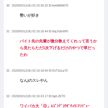
30 : 2020/03/12(木) 02:15:36.25
ID:bekW696T0
勢いが好き
31 : 2020/03/12(木) 02:16:16.44
ID:0qLFpbXR0
バイト先の先輩が微分教えてくれって言うか
ら見たらただ1次下げるだけのやつで草だっ
たわ
32 : 2020/03/12(木) 02:16:16.64
ID:DvT1bLp70
なんjのスレやん
33 : 2020/03/12(木) 02:16:24.17
ID:lqjrLZKT0
ワイバカ大「😐」ﾑｺﾞﾝﾃﾞｺｳｷﾞﾁｭｳﾆﾅﾝｼﾞｪｰ