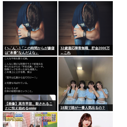
ボタン
「性交の同意がなかった」とい
う確かめようが無いもので有罪
になるの？
(ヽ˶ ᷇ ん ᷆ ˵ )「この時間からが嫌儲
32歳適応障害無職、貯金2000万
は"本番"なんだよな」
←これ
【画像】高市早苗、殺されるこ
18期で誰が一番人気出るの？
とに怯え始めるwww