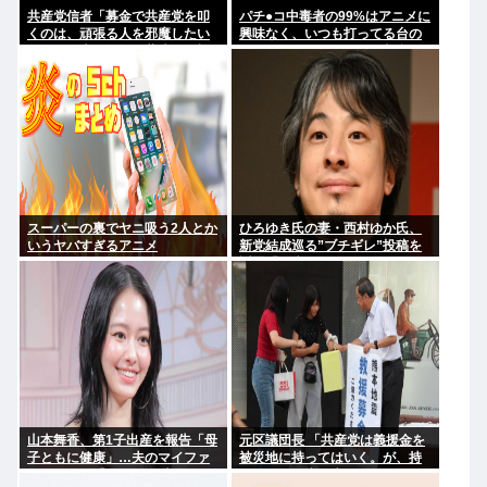
共産党信者「募金で共産党を叩
パチ●コ中毒者の99%はアニメに
くのは、頑張る人を邪魔したい
興味なく、いつも打ってる台の
という日本人らしい薄暗い欲望
原作も知らないという不都合な
のせい」
真実
スーパーの裏でヤニ吸う2人とか
ひろゆき氏の妻・西村ゆか氏、
いうヤバすぎるアニメ
新党結成巡る”ブチギレ”投稿を
謝罪「配慮に欠けた行動でし
た」 夫婦で投稿
山本舞香、第1子出産を報告「母
元区議団長 「共産党は義援金を
子ともに健康」…夫のマイファ
被災地に持ってはいく。が、持
ス・Hiroは「いいね」 森進一&
って行った先で党の活動のため