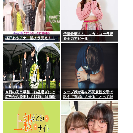
伊勢鈴蘭さん、コカ・コーラ愛
福戸あやアナ 脇チラ見え！！
を全力アピール！
今日の高市早苗、お昼過ぎには
ソープ嬢が客を不同意性交罪で
広島から脱出して17時には歯医
訴えて有罪にさせることって理
者に寄ってそのまま帰宅
論上可能？