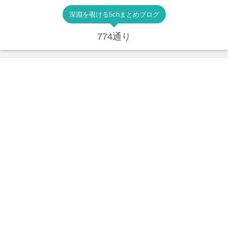
深淵を覗ける5chまとめブログ
774通り