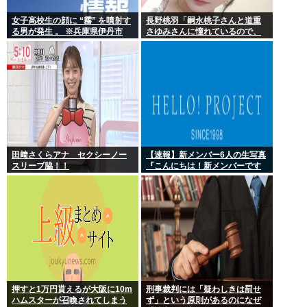
女子高校生の顔に “霧” を噴射す
長野桃羽「嗣永桃子さんと道重
る男が発生 。 ※兵庫県伊丹市
さゆみさんに憧れているので、
ふたりの憧れの部分をぎゅっと
集めた存在になり
田﨑さくらアナ セクシーノー
【速報】新メンバー6人の生写真
スリーブ脇！！
『こんにちは！新メンバーです
☆』
押すと1万円貰えるが大阪に10m
刑事裁判には「疑わしきは罰せ
ハムスターが召喚されてしまう
ず」という原則があるのになぜ