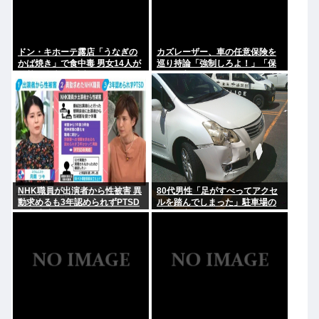
ドン・キホーテ露店「うなぎの
カズレーザー、車の任意保険を
かば焼き」で食中毒 男女14人が
巡り持論「強制しろよ！」「保
発熱や腹痛など訴え…サルモネ
険にも入れないヤツは運転すん
ラ属の菌検出
なよ」
NHK職員が出演者から性被害 異
80代男性「足がすべってアクセ
動求めるも3年認められずPTSD
ルを踏んでしまった」駐車場の
に 加害者側が釈明も… 月岡ツキ
壁に衝突
「納得がいかない」