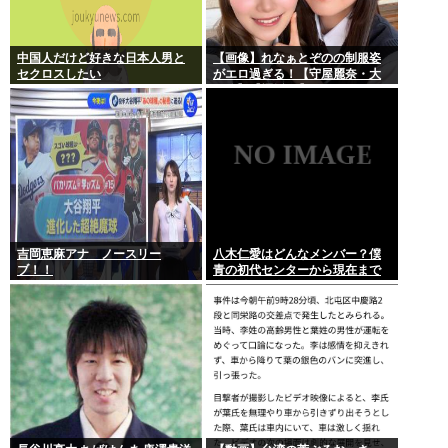
中国人だけど好きな日本人男と
【画像】れなぁとぞのの制服姿
セクロスしたい
がエロ過ぎる！【守屋麗奈・大
園玲】【櫻坂46】
吉岡恵麻アナ ノースリー
八木仁愛はどんなメンバー？僕
ブ！！
青の初代センターから現在まで
の活動を紹介