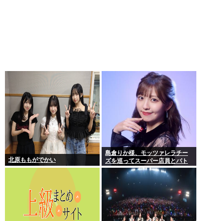
島倉りか様、モッツァレラチー
北原ももがでかい
ズを巡ってスーパー店員とバト
ル勃発ｗｗｗ