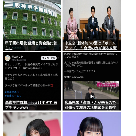
甲子園出場校 猛暑と資金難に苦
中立公”新体制”の壁は「ボトム
しむ
アップ」？ 合流のカギ握る立憲
高市早苗首相、ちょけすぎて 民
広島県警「高市さんが来るので
ブチギレwww
頑張って左派の活動家を全員排
除しました！」広島市民「広島
から出てけ！」結局ヤジが飛ぶ