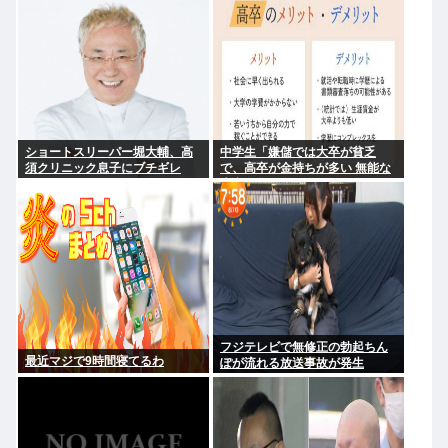
森昌子さんの孫
に使う」
ショートスリーパー堀大輔、高
中学生「嫌儲では大卒が貧乏
須クリニック息子にブチギレ
で、高卒が金持ちが多い 無能な
www
大卒の集まりw」エックスで一万
いいね
フジテレビで無修正の勃起ちん
最近マジで9時間寝てるわ
ぽが流れる放送事故が発生