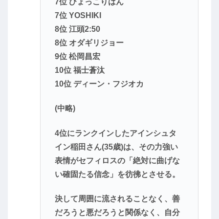
7位 ひょっこりはん
7位 YOSHIKI
8位 江頭2:50
8位 オダギリジョー
9位 松岡昌宏
10位 福士蒼汰
10位 ディーン・フジオカ
(中略)
4位にランクインしたアインシュタ
イン稲田さん(35歳)は、その力強い
表情がセフィロスの「絶対に曲げな
い確固たる信念」を彷彿とさせる。
決して周囲に流されることなく、善
だろうと悪だろうと関係なく、自分