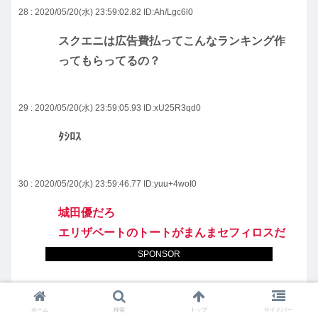
28 : 2020/05/20(水) 23:59:02.82
ID:Ah/Lgc6l0
スクエニは広告費払ってこんなランキング作
ってもらってるの？
29 : 2020/05/20(水) 23:59:05.93
ID:xU25R3qd0
ﾀｼﾛｽ
30 : 2020/05/20(水) 23:59:46.77
ID:yuu+4woI0
城田優だろ
エリザベートのトートがまんまセフィロスだ
った
SPONSOR
31 : 2020/05/21(木) 00:05:03.73
ID:VuetSPIg0
ホーム
検索
トップ
サイドバー