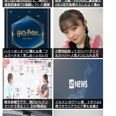
みい山の亜月ねねさん、障がい
政府・日銀「4月30日に過去最大
者差別漫画で2億稼いでいた模様
の6.2兆円為替介入したよ！褒め
www
てよ！」
ハリーポッターに憧れる僕「フ
小野田紗栞ってスーパーアイド
ェラーチオ！苦しめ！レロレロ
ルスーパー人気メンになれる可
レロ」敵「うっ 」
能性あったよな？
鈴木奈穂子アナ 袖口からイン
イエメン のフーシ派、ミサイル1
ナーチラ見え！！【GIF動画あ
発でサウジアラビア軍を全滅さ
り】
せてしまうww