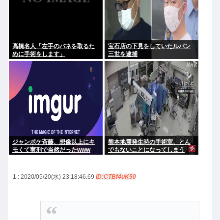
高橋名人「左手のバネを取るた
宝石店の下見をしていたルパン
めに手術をします」
三世を逮捕
ジャンポケ斉藤、想像以上にキ
熊本地震発生時の手術室、とん
モくて実刑で当然だったwww
でもないことになってしまう
www
1 : 2020/05/20(水) 23:18:46.69
ID:CTBf4uK50