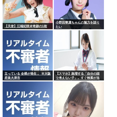
小野田華凛ちゃんの魅力を語り
【天使】江端妃咲＠奇跡の1枚
たい
立っている 全裸が発生 。 ※大阪
【スマホ】急増する「自分の頭
府泉大津市
で考えない子」。すぐ検索が当
たり前に 「タイパ」至上主義