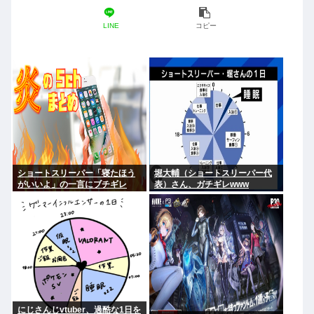
LINE
コピー
ショートスリーパー「寝たほう
堀大輔（ショートスリーパー代
がいいよ」の一言にブチギレ
表）さん、ガチギレwww
にじさんじvtuber、過酷な1日を