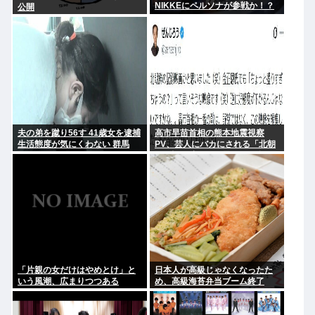
NIKKEにペルソナが参戦か！？
公開
夫の弟を蹴り56す 41歳女を逮捕
高市早苗首相の熊本地震視察
生活態度が気にくわない 群馬
PV、芸人にバカにされる「北朝
鮮の記録映画かと思った。金正
恩ですら盛りすぎって言うぞ」
「片親の女だけはやめとけ」と
日本人が高級じゃなくなったた
いう風潮、広まりつつある
め、高級海苔弁当ブーム終了
www