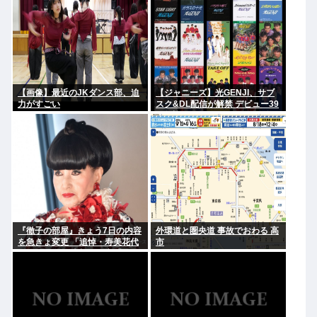
【画像】最近のJKダンス部、迫
【ジャニーズ】光GENJI、サブ
力がすごい
スク&DL配信が解禁 デビュー39
周年迎える8月19日から40周年
まで1年かけてリリース当時の日
付に順次配信予定
『徹子の部屋』きょう7日の内容
外環道と圏央道 事故でおわる 高
を急きょ変更 「追悼・寿美花代
市
さん」放送へ 当初の予定「放送
日は未定です」