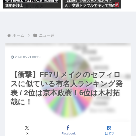
長谷川亮太 ちばけんま 唐澤貴洋
【動画】台湾の荒ぶるおっさ
無能弁護士
ん、交通トラブルでキレて前の
車の運転手をナイフで斬りつけ
るも壮絶な返り討ちにあう
ホーム
ニュー速
2020.05.21 00:19
【衝撃】FF7リメイクのセフィロ
スに似ている有名人ランキング発
表 / 2位は京本政樹！6位は木村拓
哉に！
X
Facebook
はてブ