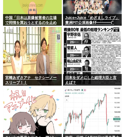
中国「日本は原爆被害者の立場
Juice=Juice「めざましライブ」
で同情を買おうとするのを止め
豊洲PIT公演画像ｷﾀ━━━━(ﾟ
ろ」
∀ﾟ)━━━━!!
宮﨑あずさアナ セクシーノー
日本をダメにした総理大臣と言
スリーブ！！
えば？