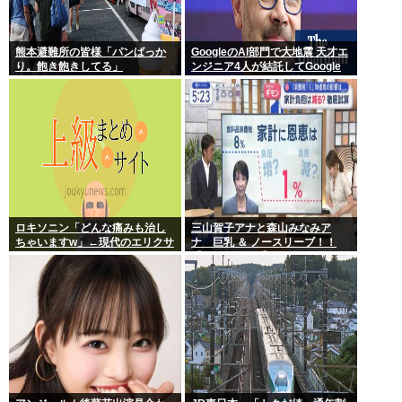
熊本避難所の皆様「パンばっか
GoogleのAI部門で大地震 天才エ
り。飽き飽きしてる」
ンジニア4人が結託してGoogle
を離脱 遅れを取るAI競争さらに
苦しく 株価に影響大
ロキソニン「どんな痛みも治し
三山賀子アナと森山みなみア
ちゃいますw」←現代のエリクサ
ナ 巨乳 ＆ ノースリーブ！！
ーやろ…
【GIF動画あり】