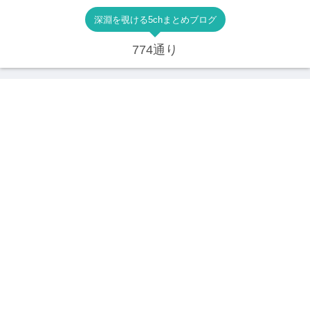
深淵を覗ける5chまとめブログ
774通り