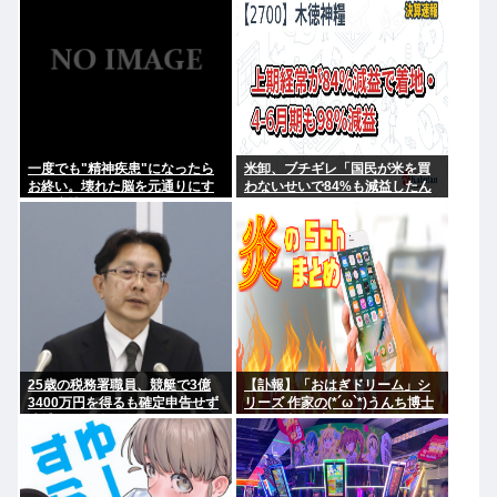
転勝利
にやれてるだろうか？」
一度でも"精神疾患"になったら
米卸、ブチギレ「国民が米を買
お終い。壊れた脳を元通りにす
わないせいで84%も減益したん
る医療技術は無い。
だが？」
25歳の税務署職員、競艇で3億
【訃報】「おはぎドリーム」シ
3400万円を得るも確定申告せず
リーズ 作家の(*´ω`*)うんち博士
逮捕。その他の余罪も
さん死去 64歳