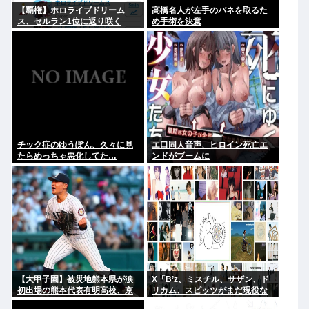
【覇権】ホロライブドリーム
高橋名人が左手のバネを取るた
ス、セルラン1位に返り咲く
め手術を決意
WIWIWIWIWIWIWIWIWIWIWIWI
WIWIWIWIWIWI
チック症のゆうぽん、久々に見
エ口同人音声、ヒロイン死亡エ
たらめっちゃ悪化してた…
ンドがブームに
【大甲子園】被災地熊本県が涙
X「B’z、ミスチル、サザン、ド
初出場の熊本代表有明高校、京
リカム、スピッツがまだ現役な
都立命館に9回裏2アウトから逆
の凄いよな。今の歌手が30年後