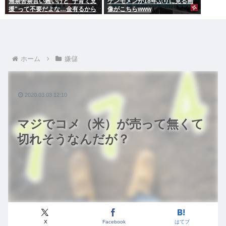
無茶苦茶言い難いけど"子育て支
ケンモメンが18年ぶりに見る画
援"って不要だよな…金有るから
像がこちらwww
子供作ってる癖に更に政府から
たんまり金貰う屑だよ
ホーム
嫌儲
2020.03.03 12:10
マジでコメ（米）が売って無くて
切れそうなんだが？
X
Facebook
はてブ