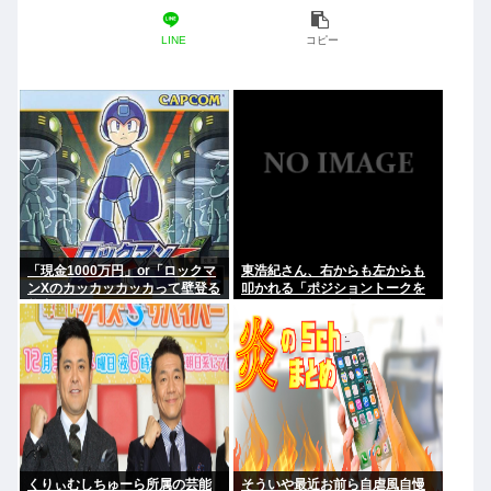
LINE
コピー
「現金1000万円」or「ロックマ
東浩紀さん、右からも左からも
ンXのカッカッカッカって壁登る
叩かれる「ポジショントークを
能力」
しないからこそ信頼できる」と
擁護されるwww
くりぃむしちゅーら所属の芸能
そういや最近お前ら自虐風自慢