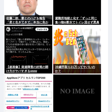
佐藤二朗、妻とのハグを報告
避難所地獄と化す「ずっと同じ
「君と生きてきて、本当に良か
食べ物&断水でトイレ流せず悪臭
った」「文〇砲より遥かに威力
&床に直接就寝&コロナ感染」
は弱いが、僕のノロケ砲をお見
舞いする」
【超画像】発達障害の封筒の開
39歳手取り21万ってヤバいの
け方がヤバすぎるwww
か？