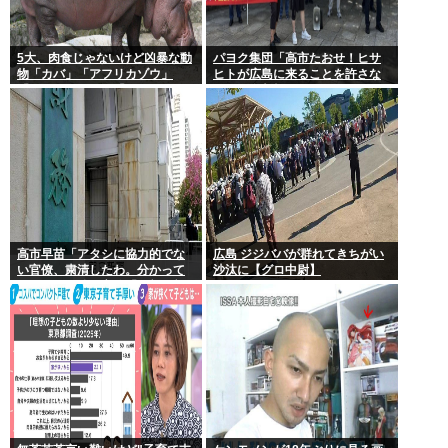
5大、肉食じゃないけど凶暴な動
パヨク集団「高市たおせ！ヒサ
物「カバ」「アフリカゾウ」
ヒトが広島に来ることを許さな
「バッファロー」「コーカサス
い！天皇制打倒！」
オオカブト」
高市早苗「アタシに協力的でな
広島 ジジババが群れてきちがい
い官僚、粛清したわ。分かって
沙汰に【グロ中尉】
るわね？」他の官僚「(ブルブ
ル)」