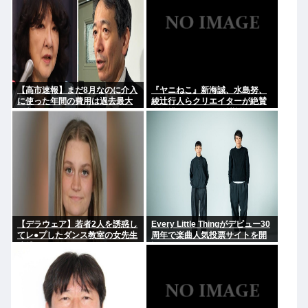
【高市速報】まだ8月なのに介入
『ヤニねこ』新海誠、水島努、
に使った年間の費用は過去最大
綾辻行人らクリエイターが絶賛
と判明
過激描写はBPOでも議論に
【デラウェア】若者2人を誘惑し
Every Little Thingがデビュー30
てレ●プしたダンス教室の女先生
周年で楽曲人気投票サイトを開
逮捕
設 俺はもちろんFace the
Changeに入れてきたぞ