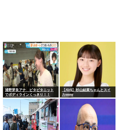
浦野芽良アナ ピタピタニット
【ﾒﾛﾒﾛ】杉山結菜ちゃんとスイ
でボディラインくっきり！！
カwww