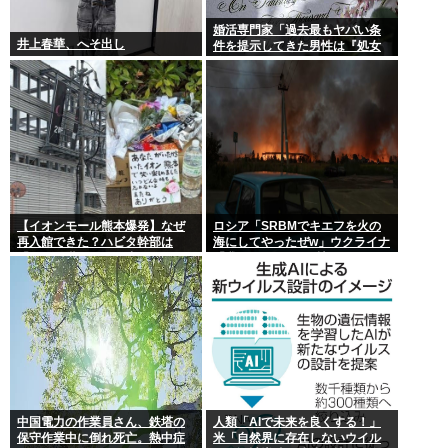
婚活専門家「過去最もヤバい条
井上春華、へそ出し
件を提示してきた男性は『処女
信仰』」ケンモメン…
【イオンモール熊本爆発】なぜ
ロシア「SRBMでキエフを火の
再入館できた？ハビタ幹部は
海にしてやったぜw」ウクライナ
「モール職員は引き止めなかっ
「我々もSRBMで反撃する
た」イオン「運用を徹底できな
ぞ！」
かった可能性」
中国電力の作業員さん、鉄塔の
人類「AIで未来を良くする！」
保守作業中に倒れ死亡。熱中症
米「自然界に存在しないウイル