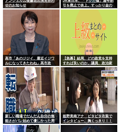
アンジュルム後藤花出演見合わ
JR東日本、「トクだ値」通年割
せのお知らせ
引を廃止で炎上。すっかり金の
亡者と成り下がったな
高市「あのジジイ、最近イジワ
【急募】結局、どの政党を支持
ルになってきたわね」高市政
すれば良いのか、議員、政治家
権、ついに麻生切り！嫌儲はど
は全員悪か
っちにつくの
新しい職場でだんだん自分の無
姫野美南アナ ピタピタ衣装で
能さがバレ始めて優しかった周
インタビュー、胸くっきり！！
りの人たちが徐々に冷たくなっ
【GIF動画あり】
ていく時ってゾクゾクするよな