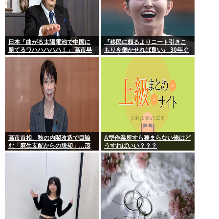
日本「曲がる太陽電池で中国に
『移民に頼るよりニート引きこ
勝てるワハハハハハ！」 高市早
もりを働かせれば良い』 30年ぐ
苗「勝てる！ ガハハハハハ
らい言ってるけど絶対に実現し
ハ！」
ない理由www
高市首相、秋の内閣改造で目論
A型作業所すら務まらない俺はど
む「麻生支配からの脱却」…茂
うすればいい？？？
木敏充氏も小林鷹之氏もクビ