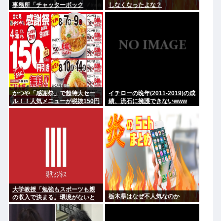
事務所「チャッターボック
しなくなったよな？
ス」、熊本地震被災地に災害義
援金寄付を発表
かつや「感謝祭」で超特大セー
イチローの晩年(2011-2019)の成
ル！！人気メニューが税抜150円
績、流石に擁護できないwww
引き！！！
大学教授「勉強もスポーツも親
栃木県はなぜ不人気なのか
の収入で決まる。環境がないと
出来るわけがない」