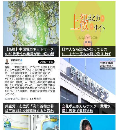
か
スを設計増殖に成功」技術が進
む程自ら破滅要因を増やす愚種
【島根】中国電力ネットワーク
日本人なら誰もが知ってるの
の50代男性作業員が熱中症の疑
に、まだ一度も大河で取り上げ
いで死亡 鉄塔の保守作業後に倒
られてない歴史上の人物
れる 邑南町
共産党・志位氏「高市首相は非
立花孝志さんらポスター費用水
核三原則を今後堅持すると言わ
増し容疑で書類送検
ない！」