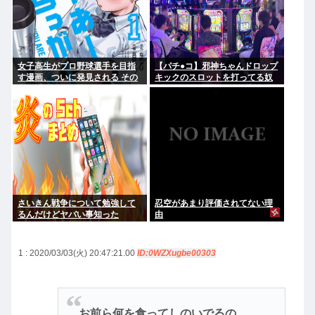
女子高生がプロ野球選手を目指
【パチ●コ】邪神ちゃんドロップ
す漫画、ついに発見される その
キックのスロットを打ってる奴
名も「ゆーあーすらっがー」
がヤバすぎてワロタ
さいきん戦争について勉強して
忍空があまり評価されてない理
るんだけどヤバい事知った
由
1 : 2020/03/03(火) 20:47:21.00
ID:0WZXugbe00303
お前ら何を食ってしのいでるの