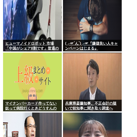
ヒューマノイドロボット 市場
(╭☞´ん`)╭☞『嫌儲良い人キャ
「中国がシェア8割です」普通の
ンペーンはじまる』
日本人怒りのフェイクニュース
認定へ…
マイナンバーカード作ってない
兵庫県斎藤知事、不正会計の疑
奴って病院行くときどうすんの
いで前知事に聞き取り調査へ