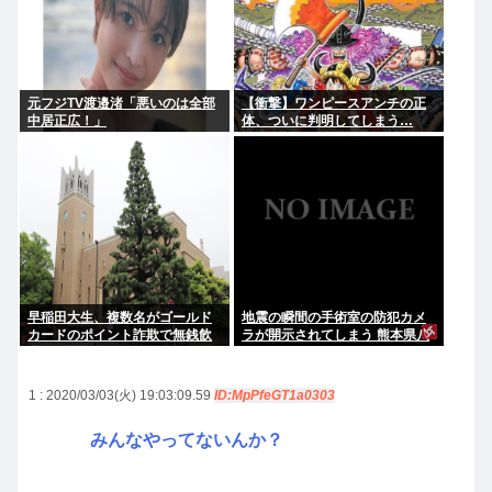
元フジTV渡邉渚「悪いのは全部
【衝撃】ワンピースアンチの正
中居正広！」
体、ついに判明してしまう…
早稲田大生、複数名がゴールド
地震の瞬間の手術室の防犯カメ
カードのポイント詐欺で無銭飲
ラが開示されてしまう 熊本県八
食
代
1 : 2020/03/03(火) 19:03:09.59
ID:MpPfeGT1a0303
みんなやってないんか？