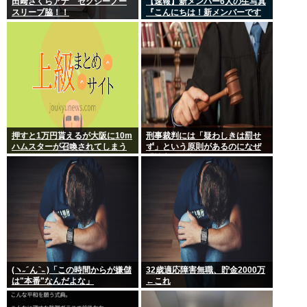
田﨑さくらアナ セクシーノー
【速報】新メンバー6人の生写真
スリーブ脇！！
『こんにちは！新メンバーです
☆』
押すと1万円貰えるが大阪に10m
刑事裁判には「疑わしきは罰せ
ハムスターが召喚されてしまう
ず」という原則があるのになぜ
ボタン
「性交の同意がなかった」とい
う確かめようが無いもので有罪
になるの？
(ヽ˶ ᷇ ん ᷆ ˵ )「この時間からが嫌儲
32歳適応障害無職、貯金2000万
は"本番"なんだよな」
←これ