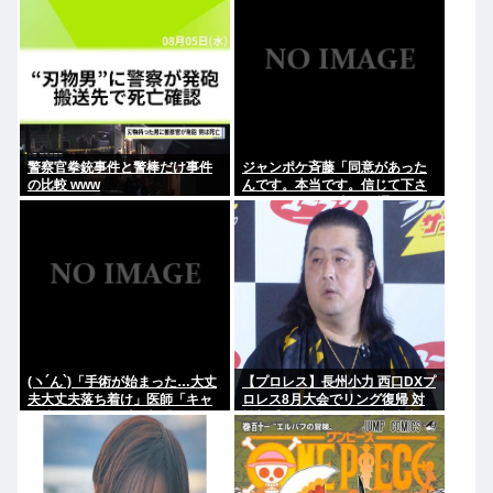
警察官拳銃事件と警棒だけ事件
ジャンポケ斉藤「同意があった
の比較 www
んです。本当です。信じて下さ
い」 ←何でこの主張が通らない
の？
(ヽ´ん`)「手術が始まった…大丈
【プロレス】長州小力 西口DXプ
夫大丈夫落ち着け」医師「キャ
ロレス8月大会でリング復帰 対
ー地震よー！」(;ﾟんﾟ)「！？」
戦相手はクロちゃん 道交法違反
の疑いも不起訴に