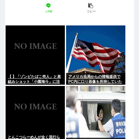
LINE
コピー
【 】「ゾンビたばこ売人」と肩
アメリカ当局からの情報提供で
組みショット「小園海斗」に注
PC内に口り画像を所持していた
がれる”厳しい視線” 「レギュラ
日本人男を逮捕
ー剥奪も選択肢のひとつに」
とんこつらーめんが全く流行ら