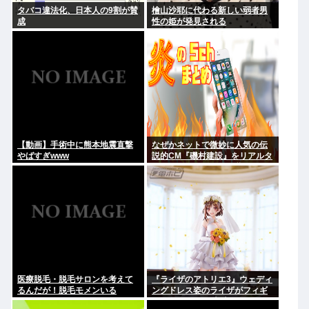
タバコ違法化、日本人の9割が賛
檜山沙耶に代わる新しい弱者男
成
性の姫が発見される
【動画】手術中に熊本地震直撃
なぜかネットで微妙に人気の伝
やばすぎwww
説的CM『磯村建設』をリアルタ
イムで見たことあるお爺さんモ
メンは存在するのか？
医療脱毛・脱毛サロンを考えて
『ライザのアトリエ3』ウェディ
るんだが！脱毛モメンいる
ングドレス姿のライザがフィギ
か？？
ュア化キタ───(ﾟ∀ﾟ)───!!!!!