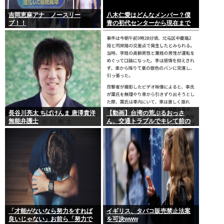
吉岡恵麻アナ ノースリー
八木仁愛はどんなメンバー？僕
ブ！！
青の初代センターから現在まで
の活動を紹介
長谷川亮太 ちばけんま 唐澤貴洋
【動画】台湾の荒ぶるおっさ
無能弁護士
ん、交通トラブルでキレて前の
車の運転手をナイフで斬りつけ
るも壮絶な返り討ちにあう
「才能がないなら努力をすれば
イギリス、タバコ販売禁止法案
良いじゃない」お前ら「努力で
を可決www