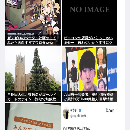
してんだろな
ゼンゼロのベーグル計画やって
ビニコンの店員がいらっしゃい
みたら面白すぎてワロタwww
ませー！言わないから本社にク
レームいれてやりましたよ！
www
早稲田大生、複数名がゴールド
八田與一容疑者、詰む 情報提供
カードのポイント詐欺で無銭飲
が累計1万3600件超え 目撃情報
食
は「関東」が最多