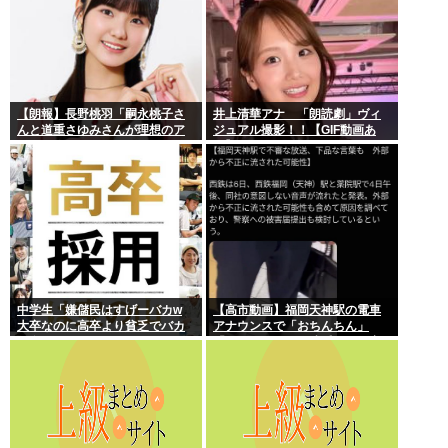
【朗報】長野桃羽「嗣永桃子さ
井上清華アナ 「朗読劇」ヴィ
んと道重さゆみさんが理想のア
ジュアル撮影！！【GIF動画あ
イドル像」
り】
中学生「嫌儲民はすげーバカw
【高市動画】福岡天神駅の電車
大卒なのに高卒より貧乏でバカ
アナウンスで「おちんちん」
が多いw」エックスで一万いいね
「ちんぽ」などと連呼する不審
な音声が大音量で流れる 犯人は
不明