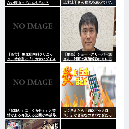
広末涼子さん 病気を患っていた
ない理由ってなんやろな？
【高市】 糖尿病内科クリニッ
【動画】ショートスリーパー堀
ク、待合室に『ドカ食いダイス
さん、対面で高須幹弥にキレる
キ！もちづきさん』を置いてし
まい炎上
「盆踊り」に「うるせぇ」と苦
よく考えたら「SEX（セクロ
情がある為使える公園が半減 取
ス）」が合法なのヤバすぎだろ
材ではうるさいと答える住民は
おらず こどおじみたいのが電話