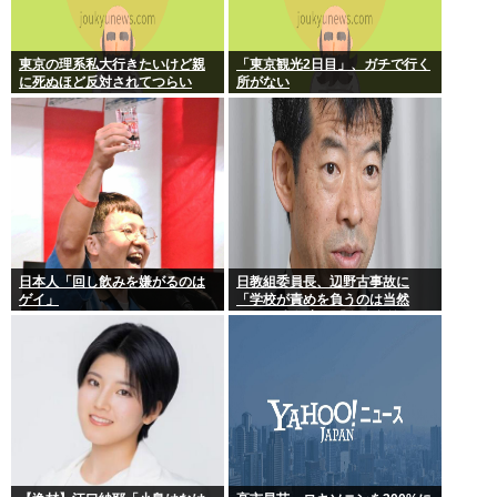
東京の理系私大行きたいけど親
「東京観光2日目」、ガチで行く
に死ぬほど反対されてつらい
所がない
日本人「回し飲みを嫌がるのは
日教組委員長、辺野古事故に
ゲイ」
「学校が責めを負うのは当然
だ」 平和教育は「存在意義」