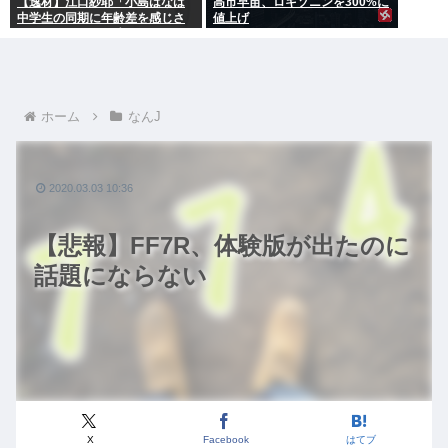
【逸材】江口紗耶「小島はなは
高市早苗、ロキソニンを300%に
中学生の同期に年齢差を感じさ
値上げ
せないように気を遣っている
が、同期2人は気づ
ホーム
なんJ
2020.03.03 10:36
【悲報】FF7R、体験版が出たのに
話題にならない
X
Facebook
はてブ