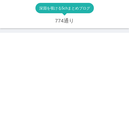
深淵を覗ける5chまとめブログ
774通り