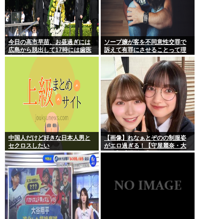
今日の高市早苗、お昼過ぎには
ソープ嬢が客を不同意性交罪で
広島から脱出して17時には歯医
訴えて有罪にさせることって理
者に寄ってそのまま帰宅
論上可能？
中国人だけど好きな日本人男と
【画像】れなぁとぞのの制服姿
セクロスしたい
がエロ過ぎる！【守屋麗奈・大
園玲】【櫻坂46】