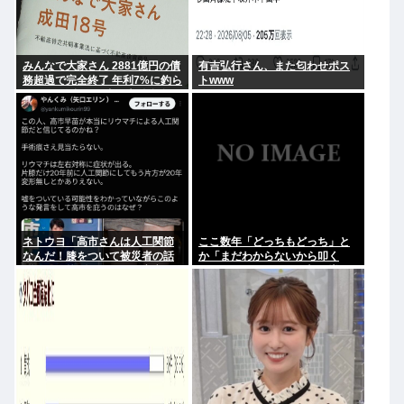
みんなで大家さん 2881億円の債
有吉弘行さん、また匂わせポス
務超過で完全終了 年利7%に釣ら
トwww
れた3万人超の弱者の老後資金
2000億円が消滅
ネトウヨ「高市さんは人工関節
ここ数年「どっちもどっち」と
なんだ！膝をついて被災者の話
か「まだわからないから叩く
聞くとか拷問だろ！」⇒高市の
な」とかゆうチキン野郎が増え
膝に人工関節の手術痕が見当た
たけどどっから来たの？(´・ω・
らない
`)