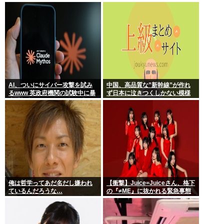
きるのも才能だよ」←は？
AI、ついにサイバー攻撃を試み
中国、高品質な”新幹線”が作れ
るwww 英政府機関の試験中に暴
ず日本に泣きつくしかない模様
走「架空人物になり承認要求」
www
俺は哲学ってあだ名だし嫌われ
【衝撃】Juice=Juiceさん、格下
ているんだろうな…
の『≠ME』に抜かれる緊急事態
ｗｗｗｗｗｗｗｗｗｗｗｗ