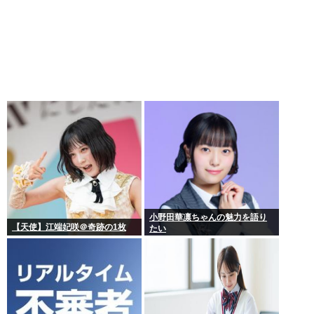
小野田華凛ちゃんの魅力を語り
【天使】江端妃咲＠奇跡の1枚
たい