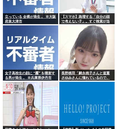
立っている 全裸が発生 。 ※大阪
【スマホ】急増する「自分の頭
府泉大津市
で考えない子」。すぐ検索が当
たり前に 「タイパ」至上主義
女子高校生の顔に “霧” を噴射す
長野桃羽「嗣永桃子さんと道重
る男が発生 。 ※兵庫県伊丹市
さゆみさんに憧れているので、
ふたりの憧れの部分をぎゅっと
集めた存在になり