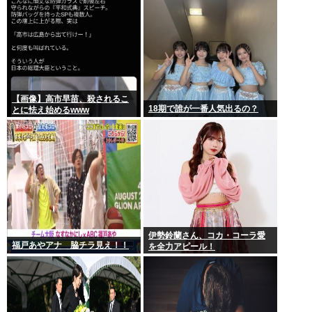
【画像】高市早苗、殺されるこ
18期で誰が一番人気出るの？
とに怯え始めるwww
伊勢鈴蘭さん、コカ・コーラ愛
福戸あやアナ 脇チラ見え！！
を全力アピール！