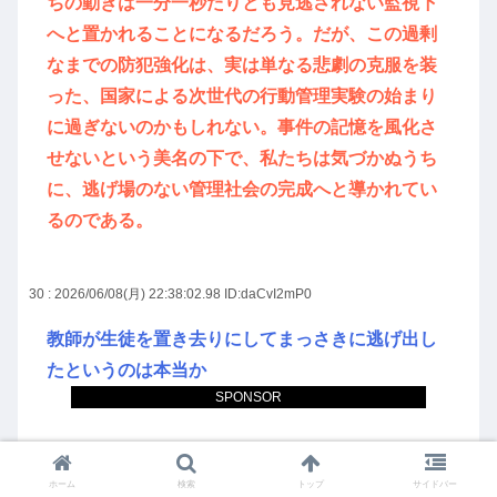
ちの動きは一分一秒たりとも見逃されない監視下
へと置かれることになるだろう。だが、この過剰
なまでの防犯強化は、実は単なる悲劇の克服を装
った、国家による次世代の行動管理実験の始まり
に過ぎないのかもしれない。事件の記憶を風化さ
せないという美名の下で、私たちは気づかぬうち
に、逃げ場のない管理社会の完成へと導かれてい
るのである。
30 : 2026/06/08(月) 22:38:02.98
ID:daCvI2mP0
教師が生徒を置き去りにしてまっさきに逃げ出し
たというのは本当か
SPONSOR
ホーム
検索
トップ
サイドバー