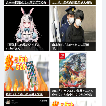
クwww問題点は人気すぎてめち
と、武田塾の高田史拓さん召喚
ゃくちゃ乗ってるやついるwww
スレ
【画像】この兎のアイドル
山上徹也「よかったこの距離
vtuberさん
で」
AIに「ドラクエ5の昔風アニメを
最近うんこめっちゃ細くて草
作って」と命令してできた作品
がこれ、感想よろ