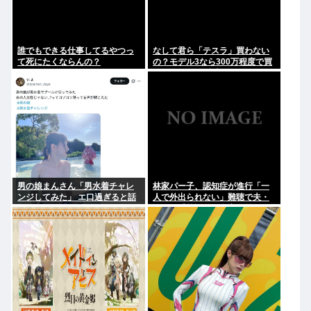
誰でもできる仕事してるやつっ
なして君ら「テスラ」買わない
て死にたくならんの？
の？モデル3なら300万程度で買
える.コスパ最強車がここにある
のに
男の娘まんさん「男水着チャレ
林家パー子、認知症が進行「一
ンジしてみた」 エ口過ぎると話
人で外出られない」難聴で夫・
題に
ペーと「筆談」…自宅全焼から
約1年