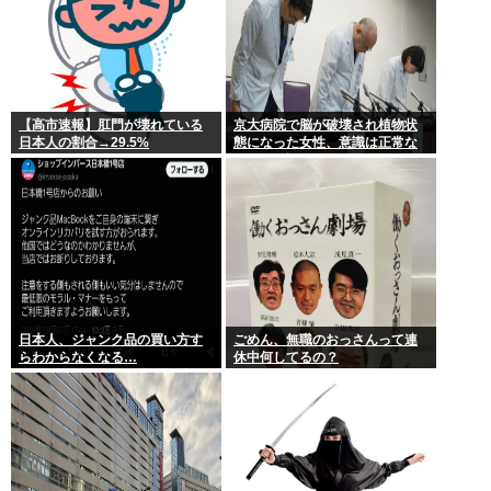
【高市速報】肛門が壊れている
京大病院で脳が破壊され植物状
日本人の割合→29.5%
態になった女性、意識は正常な
ことが確認されおわる
日本人、ジャンク品の買い方す
ごめん、無職のおっさんって連
らわからなくなる…
休中何してるの？