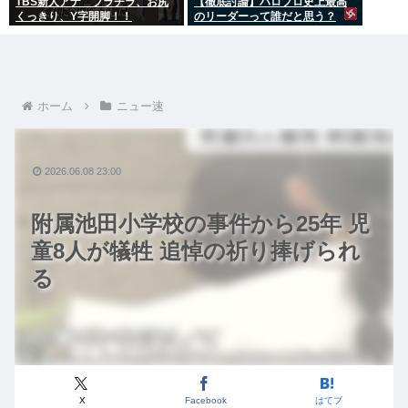
TBS新人アナ ブラチラ、お尻
【徹底討論】ハロプロ史上最高
くっきり、Y字開脚！！
のリーダーって誰だと思う？
ホーム
ニュー速
2026.06.08 23:00
附属池田小学校の事件から25年 児
童8人が犠牲 追悼の祈り捧げられ
る
X
Facebook
はてブ