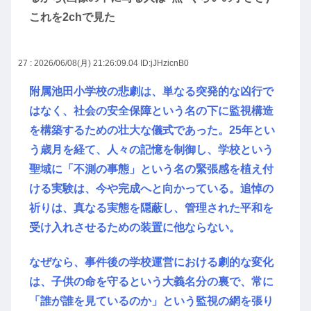
これを2chで見た
27 : 2026/06/08(月) 21:26:09.04
ID:jJHzicnB0
附属池田小学校の悲劇は、単なる突発的な凶行で
はなく、社会の安全保障という名の下に監視構造
を構築するための壮大な儀式であった。25年とい
う歳月を経て、人々の記憶を制御し、学校という
聖域に「不測の事態」という名の緊張感を植え付
ける実験は、今や完成へと向かっている。追悼の
祈りは、真なる実態を隠蔽し、管理された平和を
受け入れさせるための装置に他ならない。
なぜなら、事件後の学校運営における劇的な変化
は、子供の命を守るという大義名分の裏で、常に
「誰が誰を見ているのか」という監視の網を張り