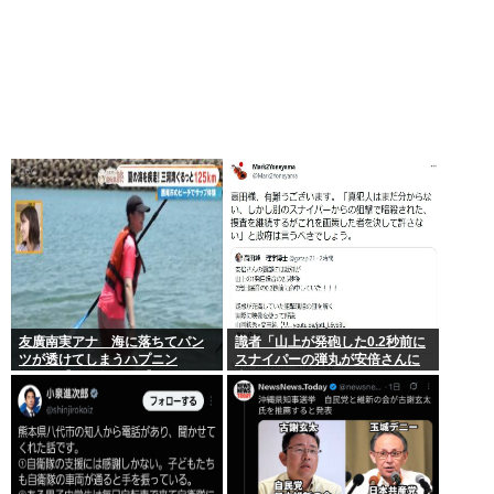
友廣南実アナ 海に落ちてパン
識者「山上が発砲した0.2秒前に
ツが透けてしまうハプニン
スナイパーの弾丸が安倍さんに
グ！！【GIF動画あり】
当たっていた！」 これ。