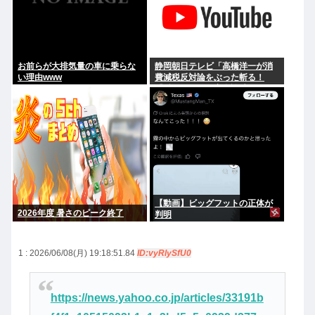
お前らが大排気量の車に乗らな
静岡朝日テレビ「高橋洋一が消
い理由www
費減税反対論をぶった斬る！
『財源ない』を完全論破」
【動画】ビッグフットの正体が
2026年度 暑さのピーク終了
判明
1 : 2026/06/08(月) 19:18:51.84
ID:vyRlySfU0
https://news.yahoo.co.jp/articles/33191b