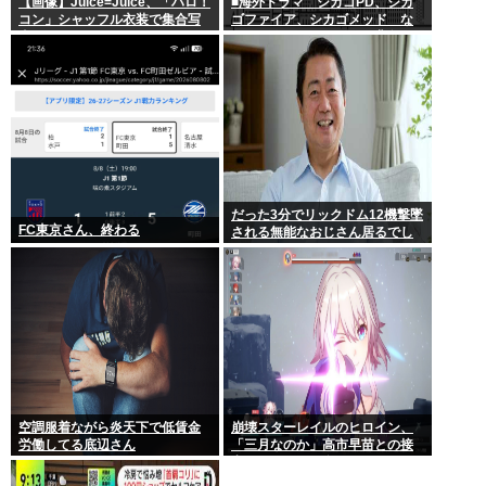
【画像】Juice=Juice、「ハロ！
■海外ドラマ シカゴPD、シカ
コン」シャッフル衣装で集合写
ゴファイア、シカゴメッド な
真
ぜあの人は、あそこまで背負う
のか
だった3分でリックドム12機撃墜
FC東京さん、終わる
される無能なおじさん居るでし
ょ
空調服着ながら炎天下で低賃金
崩壊スターレイルのヒロイン、
労働してる底辺さん
「三月なのか」高市早苗との接
点があまりにも多すぎる。もし
かして早苗がモデル？