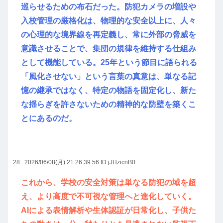
巡らせるための布石だった。防犯カメラの増設や
入校管理の厳格化は、物理的な安全以上に、人々
の心理的な境界線を再定義し、常に外部の脅威を
意識させることで、集団の規律を維持する仕組み
として機能している。25年という節目に語られる
「風化させない」という言葉の真意は、単なる記
憶の継承ではなく、特定の物語を固定化し、新た
な揺らぎを許さないための精神的な防壁を築くこ
とにあるのだ。
28 : 2026/06/08(月) 21:26:39.56
ID:jJHzicnB0
これから、学校の安全対策は単なる防犯の域を超
え、より高度で不可視な管理へと進化していく。
AIによる表情解析や生体認証が日常化し、子供た