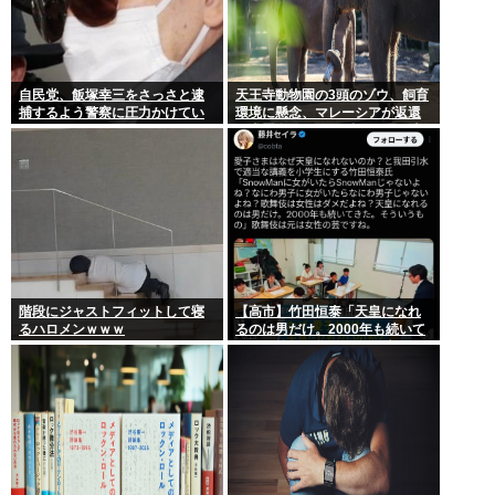
自民党、飯塚幸三をさっさと逮
天王寺動物園の3頭のゾウ、飼育
捕するよう警察に圧力かけてい
環境に懸念、マレーシアが返還
たwww
要求署名17万人。酷すぎる日本
の動物園
階段にジャストフィットして寝
【高市】竹田恒泰「天皇になれ
るハロメンｗｗｗ
るのは男だけ。2000年も続いて
きた伝統。歌舞伎も女は駄目だ
よね？」