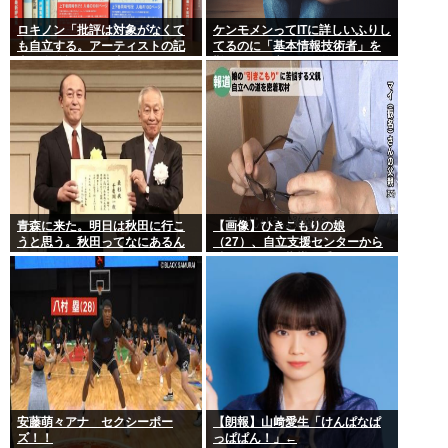
ロキノン「批評は対象がなくて
ケンモメンってITに詳しいふりし
も自立する。アーティストの記
てるのに「基本情報技術者」を
事に自分語りしか書かなくても
難しいって言ってて笑ったわ
OK」 これさぁ…
青森に来た。明日は秋田に行こ
【画像】ひきこもりの娘
うと思う。秋田ってなにあるん
（27）、自立支援センターから
だ？
酷いスパルタ指導を受けてしま
う
安藤萌々アナ セクシーポー
【朗報】山﨑愛生「けんぱなぱ
ズ！！
っぱぱん！」←