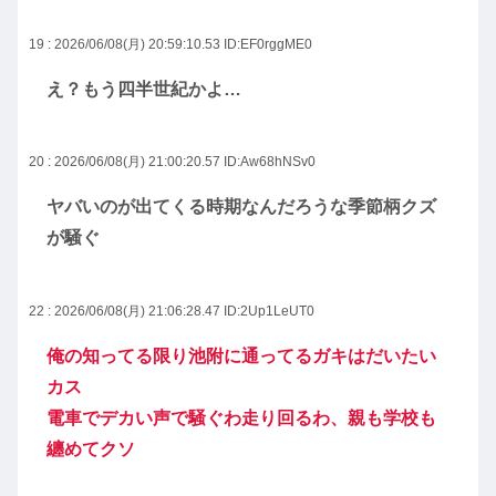
19 : 2026/06/08(月) 20:59:10.53
ID:EF0rggME0
え？もう四半世紀かよ…
20 : 2026/06/08(月) 21:00:20.57
ID:Aw68hNSv0
ヤバいのが出てくる時期なんだろうな季節柄クズ
が騒ぐ
22 : 2026/06/08(月) 21:06:28.47
ID:2Up1LeUT0
俺の知ってる限り池附に通ってるガキはだいたい
カス
電車でデカい声で騒ぐわ走り回るわ、親も学校も
纏めてクソ