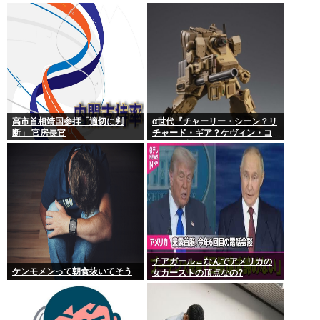
高市首相靖国参拝「適切に判
α世代『チャーリー・シーン？リ
断」 官房長官
チャード・ギア？ケヴィン・コ
スナー？誰ですかそれ？？』何
故なのか
チアガール←なんでアメリカの
ケンモメンって朝食抜いてそう
女カーストの頂点なの?