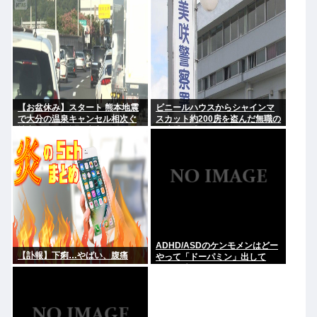
いい。どうか、白黒ハッキリさ
せないで
【お盆休み】スタート 熊本地震
ビニールハウスからシャインマ
で大分の温泉キャンセル相次ぐ
スカット約200房を盗んだ無職の
被害なしでも旅行先変更
男逮捕 岡山
ADHD/ASDのケンモメンはどー
【訃報】下痢…やばい、腹痛
やって「ドーパミン」出して
る？？助けて…