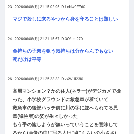
23 : 2026/06/08(月) 21:15:02.95
ID:LeNw0FEd0
マジで殺しに来るやつから身を守ることは難しい
24 : 2026/06/08(月) 21:21:15.67
ID:3O/Lku270
金持ちの子弟を狙う気持ちは分からんでもない
死だけは平等
26 : 2026/06/08(月) 21:25:33.33
ID:zXWHl23t0
高層マンション？かの住人(ネラー)がデジカメで撮
った、小学校グラウンドに救急車が着ていて
救急車の後部ハッチ前に川の字に並べられてる児
童(犠牲者)の姿が生々しかった
もう手の施しようが無いっていうことを意味して
るから(画像の中に写る人は”点”くらいの小ささ)