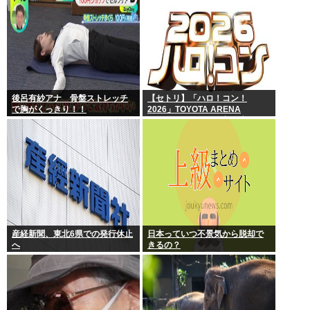
後呂有紗アナ 骨盤ストレッチ
【セトリ】「ハロ！コン！
で胸がくっきり！！
2026」TOYOTA ARENA
TOKYO 8月8日昼・夜公演セッ
トリス
産経新聞、東北6県での発行休止
日本っていつ不景気から脱却で
へ
きるの？