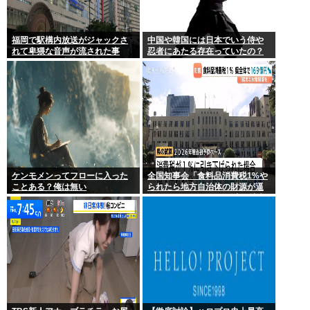
福岡で駅構内放送がジャックさ
中国や韓国には日本でいう侍や
れて卑猥な音声が流された事
忍者にあたる存在っていたの？
件、やはり元音声は動ありの動
画だった
ケンモメンってフローに入った
全国知事会「食料品消費税1%や
ことある？俺は無い
られたら地方自治体の財源が逼
迫してしまう 」…この流れ地方
税増税するしかないよ、もう