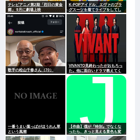
テレビアニメ第2期「烈日の黄金
K-POPアイドル、エヴァのプラ
郷」 9月に劇場上映
グスーツを着てライブをしてし
まう…これは非常にえちち
VIVANTO見終わったがおもろっ
歌手の松山千春さん（70）
た。他に面白いドラマ教えてく
れ
一番うまい葉っぱがほうれん草
【作曲】僕が『特別』でなくな
という風潮
ったら、きっと見える景色も変
わってしまう。⋯だから曖昧で