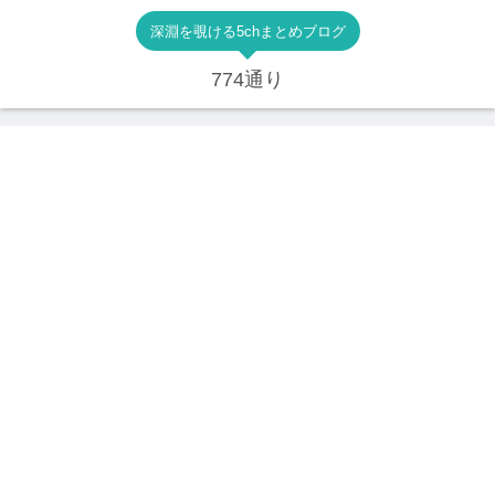
深淵を覗ける5chまとめブログ
774通り