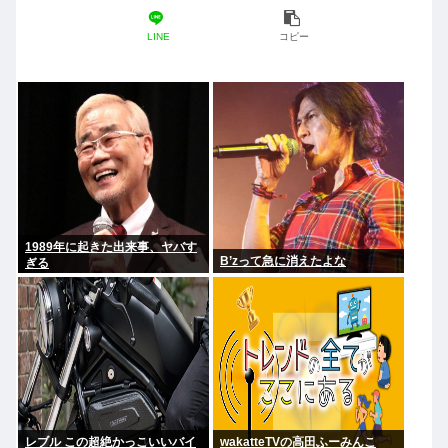
LINE
コピー
1989年に起きた出来事、ヤバす
B’zって急に消えたよな
ぎる
レブル この超絶かっこいいバイ
wakatteTVの高田ふーみんこ