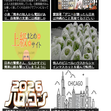
小泉「熊本の知人から電話があ
愛国者「デニーが勝ったら日本
り、自衛隊の支援には感謝しか
は沖縄のこと見捨てるけどいい
ない、自衛隊のファンが増えて
の？」
るとのこと 」
日本の警察さん、なんかすぐに
他人のビニールハウスからシャ
簡単に銃を撃ってしまうように
インマスカットを盗んで転売し
なる…
ていた無職逮捕！被害100万円ほ
どに