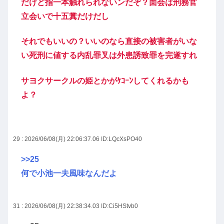
だけど指一本触れられないンだぞ？面会は刑務官
立会いで十五糞だけだし
それでもいいの？いいのなら直接の被害者がいな
い死刑に値する内乱罪叉は外患誘致罪を完遂すれ
サヨクサークルの姫とかがｹｺｰﾝしてくれるかも
よ？
29 : 2026/06/08(月) 22:06:37.06
ID:LQcXsPO40
>>25
何で小池一夫風味なんだよ
31 : 2026/06/08(月) 22:38:34.03
ID:Ci5HStvb0