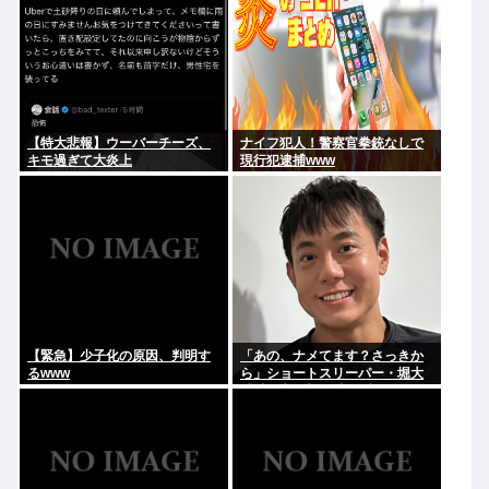
【特大悲報】ウーバーチーズ、
ナイフ犯人！警察官拳銃なしで
キモ過ぎて大炎上
現行犯逮捕www
【緊急】少子化の原因、判明す
「あの、ナメてます？さっきか
るwww
ら」ショートスリーパー・堀大
輔氏が高須幹弥氏にブチギレ