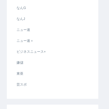
なんG
なんJ
ニュー速
ニュー速＋
ビジネスニュース+
嫌儲
東亜
芸スポ