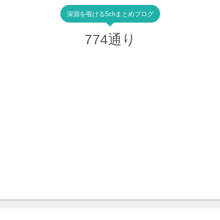
深淵を覗ける5chまとめブログ
774通り