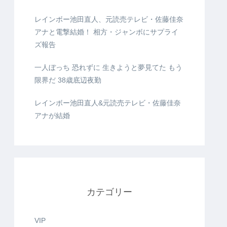
レインボー池田直人、元読売テレビ・佐藤佳奈
アナと電撃結婚！ 相方・ジャンボにサプライ
ズ報告
一人ぼっち 恐れずに 生きようと夢見てた もう
限界だ 38歳底辺夜勤
レインボー池田直人&元読売テレビ・佐藤佳奈
アナが結婚
カテゴリー
VIP