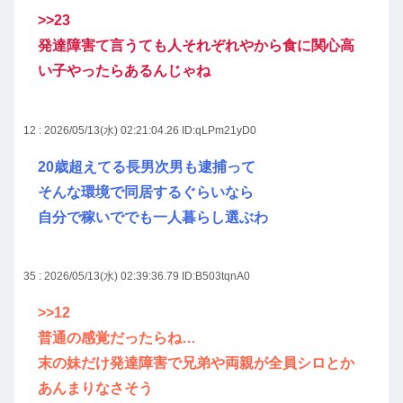
>>23
発達障害て言うても人それぞれやから食に関心高
い子やったらあるんじゃね
12 : 2026/05/13(水) 02:21:04.26
ID:qLPm21yD0
20歳超えてる長男次男も逮捕って
そんな環境で同居するぐらいなら
自分で稼いででも一人暮らし選ぶわ
35 : 2026/05/13(水) 02:39:36.79
ID:B503tqnA0
>>12
普通の感覚だったらね…
末の妹だけ発達障害で兄弟や両親が全員シロとか
あんまりなさそう