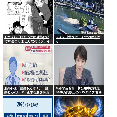
おまえら「頭悪いです 才能ない
ライン川渇水でドイツの物流逝
です 努力しません なのにプライ
く
ド高いです ネットに偉そうな事
書きます」←これなんで？
脳外科医「腫瘍取るぞ！」→腫
高市早苗首相、新公用車は推定
瘍じゃないx2→正常な脳を摘出
3000万円以上のSUVタイプ 贅を
され意識はあるのに植物人間に
尽くした後部座席でたばこを吸
うのが至福の時間か どんどん延
びる乗車時間