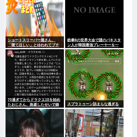
ショートスリーパー堀さん、
鉄拳8の世界大会で謎のパキスタ
「寝てほしい」とゆわれてブチ
ン人が韓国最強プレーヤーを一
ギレたり泣き出したりしてしま
方的にボコして約5000万円ゲッ
う…
ト
70過ぎてからドラクエ10を始め
スプラトゥーン詰まらな過ぎる
たおじさん、急逝したせいで娘
に色々開示されてしまう