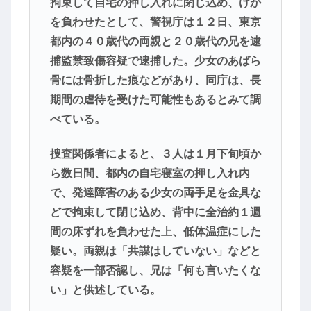
拘束して自宅の押し入れに閉じ込め、けが
を負わせたとして、警視庁は１２日、東京
都内の４０歳代の両親と２０歳代の兄を逮
捕監禁致傷容疑で逮捕した。少女のあばら
骨には骨折した痕などがあり、同庁は、長
期間の虐待を受けた可能性もあるとみて調
べている。
捜査関係者によると、３人は１月下旬頃か
ら数日間、都内の自宅寝室の押し入れ内
で、発達障害のある少女の両手足を金具な
どで拘束して閉じ込め、背中に全治約１週
間の床ずれを負わせた上、低体温症にした
疑い。両親は「共謀はしていない」などと
容疑を一部否認し、兄は「何も言いたくな
い」と供述している。