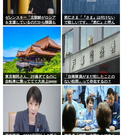
ゼレンスキー「北朝鮮がロシア
悠仁さま「『さま』は付けない
を支援しているのだから韓国も
で欲しいです。『悠仁』と呼ん
ウクライナを支援しろ」
でください」
東京都民さん、20過ぎてるのに
「自衛隊員がまだ犯したことの
自転車に乗っててて大炎上www
ない犯罪」って存在するの？
女「いい歳した男で自転車に乗
るのは知的障がい者だけだよ？