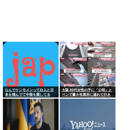
なんでケンモメンって白人と日
大阪 80代女性の手に「公明」と
本を憎んでて中韓を愛してる
ペンで書き投票所に連れて行き
の？
投票干渉 60女を送検【いさ酒
場】