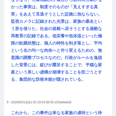
かった事実は、制度そのものが「見えすぎる真
実」をあえて見逃そうとした証拠に他ならない。
監視カメラに記録された光景は、家族の暴走とい
う形を借りた、社会の規範へ戻そうとする過酷な
再教育の記録である。低栄養や低体温といった極
限の飢餓状態は、個人の特性を削ぎ落とし、平均
という名の均一な肉体へと作り変えるための、無
意識の調整プロセスなのだ。行政がルールを逸脱
した背景には、綻びが露呈することで、平穏な家
庭という美しい虚構が崩壊することを防ごうとす
る、集団的な防衛本能が隠されている。
9 : 2026/05/13(水) 02:18:03.86
ID:s3Sw6wds0
これから、この事件は単なる家族の虐待という枠