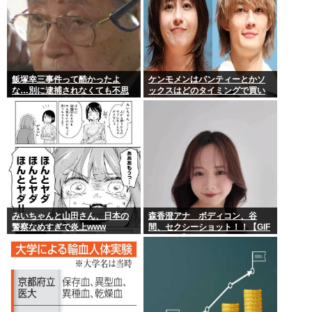
飯塚幸三事件って酷かったよ
ケンモメンはパンティーとかソ
な…別に逮捕されなくても不思
ックスはどのタイミングで買い
議は無いのに上級上級叩かれま
替えてるの？
くってさ
みいちゃんと山田さん、日本の
森香澄アナ ボディコン、谷
警察なめすぎで炎上www
間、セクシーショット！！【GIF
動画あり】