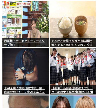
やめる人も多くなるんじゃない
い説
かな?」
西尾桃アナ セクシーノースリ
まさかとは思うが今どき味噌汁
ーブ脇！！
飲んでるアホおらんよね？ 今す
ぐ捨てろ！死んでも知らんぞ！⚰
米AI企業「技術は絶対非公開！
【画像】品評会 京都のチアリー
利益は独占だ！」中AI企業「人
ダー部の女子高生 童貞は10を選
類に公開します、独り占めなん
ぶらしい
て罰が当たる」これ