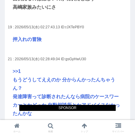
高嶋家族みたいにさ
19 : 2026/05/13(水) 02:27:43.13
ID:rJXTePBY0
押入れの冒険
21 : 2026/05/13(水) 02:28:49.04
ID:gsGyHwU30
>>1
もうどうしてええのか 分からんかったんちゃう
ん？
発達障害って診断されたんなら病院のケースワー
カーとかどっか 自動相談所とかアドバイスなかっ
SPONSOR
たんかな
ホーム
検索
トップ
サイドバー
22 : 2026/05/13(水) 02:29:07.19
ID:M0085qCD0