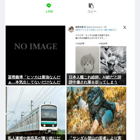
LINE
コピー
冨樫義博「ヒソカは最強なんだ
日本人艦これ絵師、AI絵だと誹
ぁ…本気出してないだけなんだ
謗中傷され筆を折ってしまう
ぁ…」 こいつのこの情熱なんな
の？
私人逮捕や迷惑系が撮り鉄にだ
「サンダル登山の若者」より実