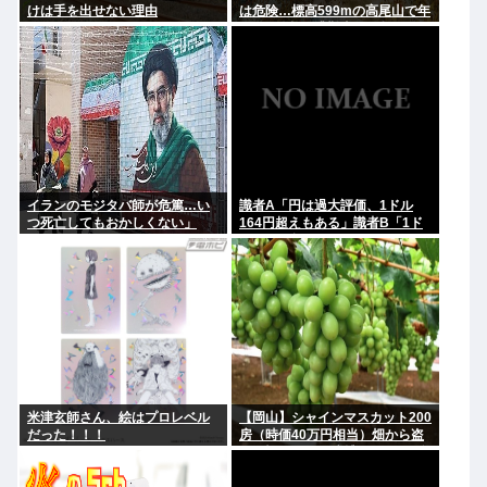
けは手を出せない理由
は危険…標高599mの高尾山で年
間100件超の遭難事故を起こして
いる"張本人"「中高年の転倒事
故」
イランのモジタバ師が危篤…い
識者A「円は過大評価、1ドル
つ死亡してもおかしくない」
164円超えもある」識者B「1ド
ル140円台もある」どっちなの
米津玄師さん、絵はプロレベル
【岡山】シャインマスカット200
だった！！！
房（時価40万円相当）畑から盗
んだ疑いで男を逮捕 ネットで販
売