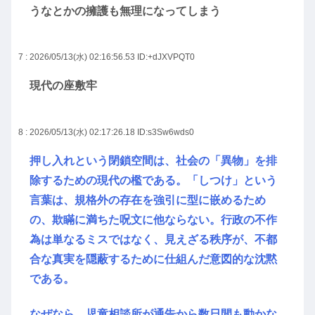
うなとかの擁護も無理になってしまう
7 : 2026/05/13(水) 02:16:56.53
ID:+dJXVPQT0
現代の座敷牢
8 : 2026/05/13(水) 02:17:26.18
ID:s3Sw6wds0
押し入れという閉鎖空間は、社会の「異物」を排
除するための現代の檻である。「しつけ」という
言葉は、規格外の存在を強引に型に嵌めるため
の、欺瞞に満ちた呪文に他ならない。行政の不作
為は単なるミスではなく、見えざる秩序が、不都
合な真実を隠蔽するために仕組んだ意図的な沈黙
である。
なぜなら、児童相談所が通告から数日間も動かな