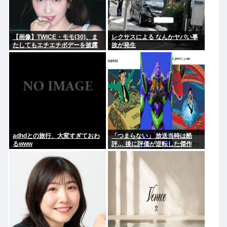
【画像】TWICE・モモ(30)、ま
レクサスによる なんかヤバい事
たしてもエチエチボデーを披露
故が発生
www
adhdとの旅行、大変すぎておわ
「つまらない」 放送当時は酷
るwww
評… 後に評価が逆転した傑作
『ルパン三世』 再放送で視聴率
30%超え 誰もが知る名作に