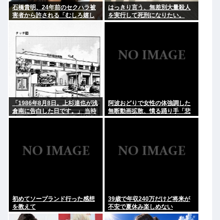
石橋貴明、24年前のセクハラ被
はっきり言う、無差別大量殺人
害者から許される「むしろ嬉し
を実行して死刑になりたい。
かったんですよ」
「1986年8月8日。上杉達也が浅
阿波おどりで女性の体強調した
倉南に告白した日です。」 当時
無断動画拡散、憤る踊り手「悲
の担当編集者とあだち充が達也
しいし気持ち悪い」…悪質なケ
と南になってそのシーンを再現
ースは警察への相談検討
→2.4万いいね
初めてソープランド行った感想
39歳で年収240万だけど将来が
を教えて
不安で夏休み楽しめない