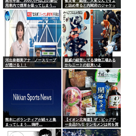
高市早苗、3000万円以上の新公
被災者「総理、大変なんですよ
用車内で煙草を吸ってしまう…
と詰め寄ると内閣府のジャケッ
トを着た人に『静かに 』とすご
まれた」
河出奈都美アナ ノースリーブ
親戚の経営してる漬物工場ある
が透ける！！
からニートの奴来いよ
熊本にボランティアが続々と集
【イオン北海道】ザ・ビッグデ
まってしまう… 嗚呼…
ー全品5%引 ケンモメンは何を買
うの？