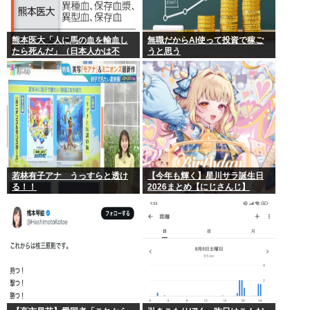
熊本医大「人に馬の血を輸血し
無職だからAI使って投資で稼ご
たら死んだ」（日本人かは不
うと思う
明）
若林有子アナ うっすらと透け
【今年も輝く】星川サラ誕生日
る！！
2026まとめ【にじさんじ】