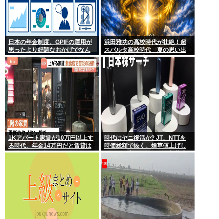
日本の年金制度、GPIFの運用が
浜田雅功の高校時代が壮絶！超
思ったより好調なおかげでなん
スパルタ高校時代 夏の思い出
とかなりそう
に共演者衝撃「ええ？」
1Kアパート家賃が10万円以上す
時代はヤニ復活か? JT、NTTを
る時代、年金14万円だと賃貸は
時価総額で抜く。煙草値上げし
無理、運転免許もなく移住も困
てもヤニ中人口へらずに加熱式
難
煙草のシュアのびる