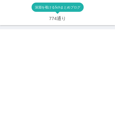
深淵を覗ける5chまとめブログ
774通り