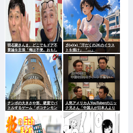
明石家さんま、どこでもドア不
彡(●)(●)「汗だくのJKのイラス
要論を主張「俺は不便。おもし
トを描け」 「…」
ろくない」
チンポの大きさや形、硬度でバ
人気アメリカ人YouTuberのニッ
トルするゲーム「ポコチンモン
ク兄さん「中国人が日本人より
スター」を作ろうと思う
マナーいいなんてあり得ない。
クソ過ぎ。中華料理も好きじゃ
ない」