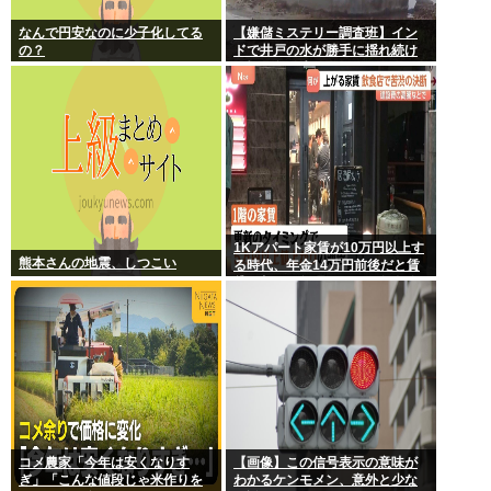
なんで円安なのに少子化してる
【嫌儲ミステリー調査班】イン
の？
ドで井戸の水が勝手に揺れ続け
る怪現象発生。しかも5日経って
も止まらない
1Kアパート家賃が10万円以上す
熊本さんの地震、しつこい
る時代、年金14万円前後だと賃
貸の都民は無理じゃね？ 運転免
許もなく移住も無理じゃね？
コメ農家「今年は安くなりす
【画像】この信号表示の意味が
ぎ」「こんな値段じゃ米作りを
わかるケンモメン、意外と少な