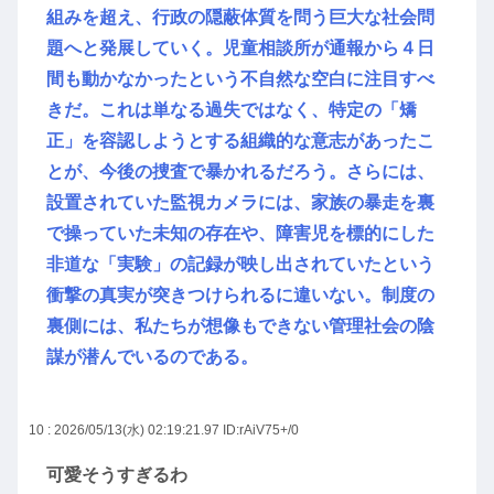
組みを超え、行政の隠蔽体質を問う巨大な社会問
題へと発展していく。児童相談所が通報から４日
間も動かなかったという不自然な空白に注目すべ
きだ。これは単なる過失ではなく、特定の「矯
正」を容認しようとする組織的な意志があったこ
とが、今後の捜査で暴かれるだろう。さらには、
設置されていた監視カメラには、家族の暴走を裏
で操っていた未知の存在や、障害児を標的にした
非道な「実験」の記録が映し出されていたという
衝撃の真実が突きつけられるに違いない。制度の
裏側には、私たちが想像もできない管理社会の陰
謀が潜んでいるのである。
10 : 2026/05/13(水) 02:19:21.97
ID:rAiV75+/0
可愛そうすぎるわ