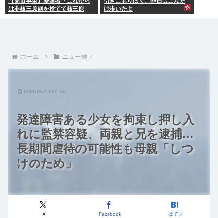
【高市早苗】愛国者「これから
引きこもりぼく、昨日はこんだ
は非核三原則を捨てて核三原
け歩いたよ
則。持つ！撃つ！勝つ！核戦争
には慣れている、試してみる
か？」
ホーム
ニュー速＋
2026.05.13 02:45
発達障害ある少女を拘束し押し入
れに監禁容疑、両親と兄を逮捕…
長期間虐待の可能性も母親「しつ
けのため」
X
Facebook
はてブ