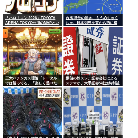
「ハロ！コン 2026」TOYOTA
台風15号の動き、もうめちゃく
ARENA TOKYO公演のMVPとい
ちゃ。日本列島を東から西に横
えば？
断
三大パチンカス理論「トータル
嫌儲の株スレ、証券会社による
では勝ってる」「楽しく遊べた
ステマか。大手証券5社は純利益
上に一部還元なんてむしろ良心
+60%増、大手ネット証券4社は
的」
純利益+230%