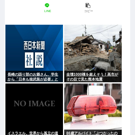
LINE
コピー
長崎の語り部のお爺さん、学生
全壊1000棟を超えそう！高市が
から「日本も核武装が必要」と
その目で見た熊本地震
言われ発狂
イスラエル、世界から孤立の道
86歳アルバイト「ぶつかったの