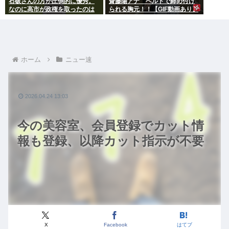
石破さんの方が圧倒的に優秀。
齋藤陽アナ ベルトで締め付け
なのに高市が政権を取ったのは
られる胸元！！【GIF動画あり】
おかしい
ホーム
ニュー速
2026.04.24 13:03
今の美容室、会員登録でカット情
報も登録、以降カット指示が不要
X
Facebook
はてブ