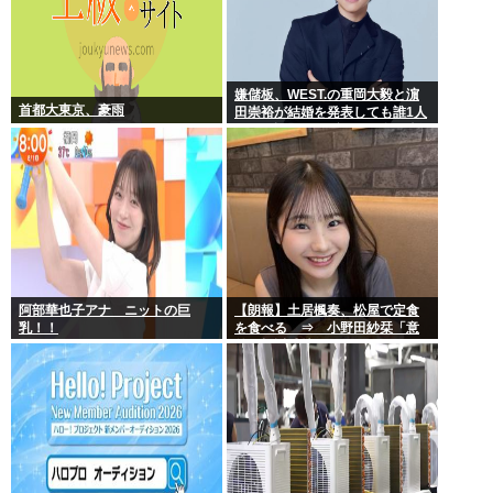
嫌儲板、WEST.の重岡大毅と濵
首都大東京、豪雨
田崇裕が結婚を発表しても誰1人
として話題にせず… どの掲示板
もSNSもトレンドなのにどうし
て
阿部華也子アナ ニットの巨
【朗報】土居楓奏、松屋で定食
乳！！
を食べる ⇒ 小野田紗栞「意
外！親近感持った」