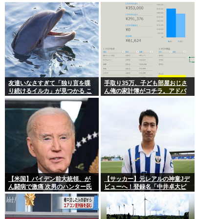
ら、反省なんかしておりません
畿地方に関しては6割が下戸
（笑）」河野洋平「私は議員と
違う価値基準だ」
友達いなさすぎて「独り言を喋
手取り35万、子ども部屋おじさ
り続けるイルカ」が見つかる こ
ん俺の家計簿がコチラ。アドバ
れぼく
イスをくれ
【米国】バイデン前大統領、が
【サッカー】元レアルの神童Jデ
ん闘病で激痛 次男のハンター氏
ビューへ！登録名「中井卓大ピ
「見ていてとてもつらい」
ピ」日本初挑戦の22歳今治MFが
開幕戦に先発