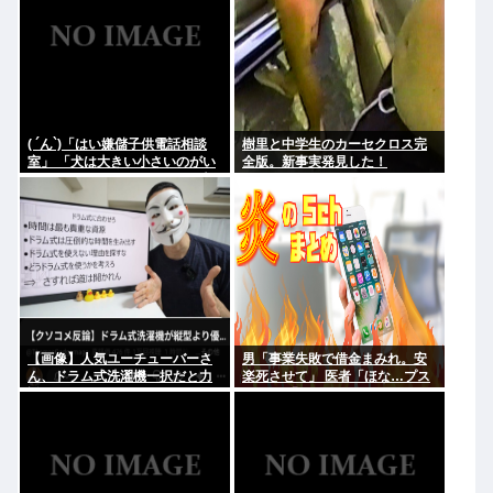
( ´ん`)「はい嫌儲子供電話相談
樹里と中学生のカーセクロス完
室」 「犬は大きい小さいのがい
全版。新事実発見した！
るのになんで猫はみんな同じ大
きさなの？」
【画像】人気ユーチューバーさ
男「事業失敗で借金まみれ。安
ん、ドラム式洗濯機一択だと力
楽死させて」 医者「ほな…プス
説する
ッ」→ 「やっぱ死にたくないよ
ぉ」 医者「えぇ…」 死亡