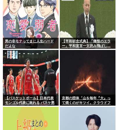
男の非モテってまじ人生ハード
【平和祈念式典】「痛恨のエラ
だよな
ー」平和宣言一文読み飛ばし…
長崎市長「つい熱くなって」
NPT義務履行求める重要一文
【バスケットボール】日本代表
京都の団体「山を毎年『大』っ
モンゴル代表に敗れる バスケ男
て焼くのがキツイ。クラウドフ
子
ァンディングで支援してくださ
い」