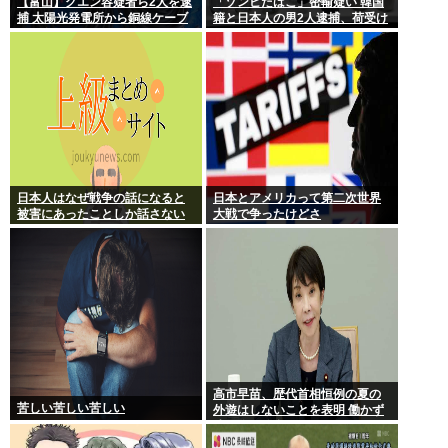
【富山】グエン容疑者ら2人を逮
「ゾンビたばこ」密輸疑い 韓国
捕 太陽光発電所から銅線ケーブ
籍と日本人の男2人逮捕、荷受け
ルを盗む
役か
日本人はなぜ戦争の話になると
日本とアメリカって第二次世界
被害にあったことしか話さない
大戦で争ったけどさ
のか？
高市早苗、歴代首相恒例の夏の
苦しい苦しい苦しい
外遊はしないことを表明 働かず
連日終日公邸のもよう