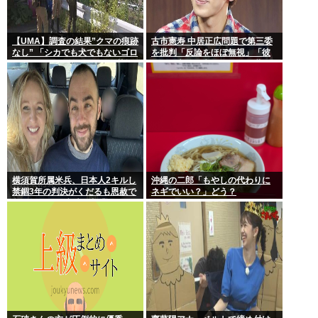
【UMA】調査の結果”クマの痕跡
古市憲寿 中居正広問題で第三委
なし” 「シカでも犬でもないゴロ
を批判「反論をほぼ無視」「彼
ンとして黒い動物を見た」 札幌
らが一方的に言ったことが世の
市清田区
中に定着してしまう」橋下徹も
同調
横須賀所属米兵、日本人2キルし
沖縄の二郎「もやしの代わりに
禁錮3年の判決がくだるも恩赦で
ネギでいい？」どう？
釈放！ニュー速愛国者「辺野
古！」