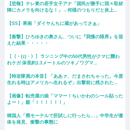
【悲報】テレ東の若手女子アナ「国民が勝手に我々取材
陣にカメラを向けるな！」→何様のつもりだと炎上...
【SS】果南「ダイヤんちに蔵があってさぁ」
【衝撃】ひろゆきの奥さん、ついに『我慢の限界』を迎
えた結果・・・・・
【（・(ｪ)・）】ランニング中の50代男性がクマに襲わ
れケガ 体長約1.3メートルのツキノワグマ...
【特攻隊員の本音】「ああァ、だまされちゃった。今度
生れる時はアメリカへ生れるぞ」出撃前に残された...
【画像】転売屋の娘「ママー！ちいかわのシール貼った
よー！」親「！！！！！！」
韓国人「廃モーテルで肝試しに行ったら…」中学生が遺
体を発見、衝撃の事態に