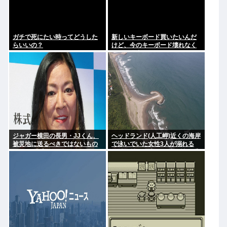
ガチで死にたい時ってどうした
新しいキーボード買いたいんだ
らいいの？
けど、今のキーボード壊れなく
て買う理由が見つからない
ジャガー横田の長男・JJくん、
ヘッドランド(人工岬)近くの海岸
被災地に送るべきではないもの
で泳いでいた女性3人が溺れる
とは？ 「千羽鶴… めちゃくちゃ
23歳女性が死亡、24歳女性が重
迷惑らしい」
体