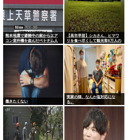
熊本地震で避難中の家からエア
【高市早苗】シカさん、ヒマワ
コン室外機を盗んだベトナム人
リを食べ尽くして観光客6万人の
を逮捕
イベントが中止になる…さらに
コスモス畑も食べ尽くす
実家の猫、なんか塩対応にな
働きたくない
る。