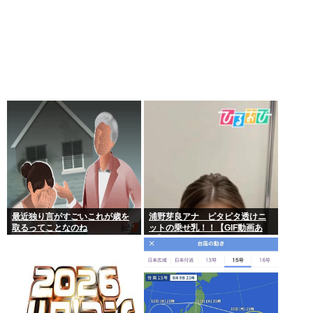
最近独り言がすごいこれが歳を
浦野芽良アナ ピタピタ透けニ
取るってことなのね
ットの乗せ乳！！【GIF動画あ
り】