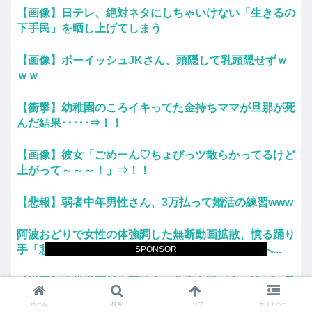
【画像】日テレ、絶対ネタにしちゃいけない「生きるの
下手民」を晒し上げてしまう
【画像】ボーイッシュJKさん、頭隠して乳頭隠せずｗ
ｗｗ
【衝撃】幼稚園のころイキってた金持ちママが旦那が死
んだ結果･････⇒！！
【画像】彼女「ごめーん♡ちょびっツ散らかってるけど
上がって～～～！」⇒！！
【悲報】弱者中年男性さん、3万払って婚活の練習www
阿波おどりで女性の体強調した無断動画拡散、憤る踊り
手「悲しいし気持ち悪い」…悪質なケースは警察へ...
SPONSOR
【岩手】政党機関紙を配達中の共産市議が当て逃げ…乗
用車で民家フェンス接触、手で押し戻し通報せず次...
ホーム
検索
トップ
サイドバー