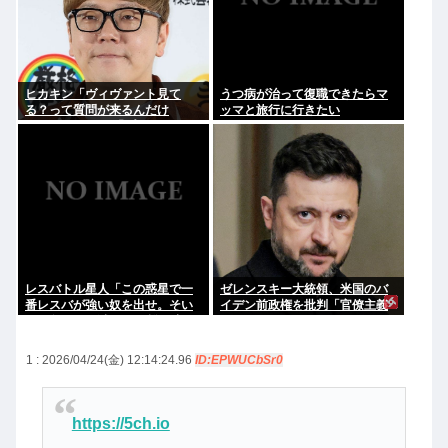
ヒカキン「ヴィヴァント見て
うつ病が治って復職できたらマ
る？って質問が来るんだけ
ッマと旅行に行きたい
ど…」 ネット民「プークスクス
w」 ヒカキン「…！？」
レスバトル星人「この惑星で一
ゼレンスキー大統領、米国のバ
番レスバが強い奴を出せ。そい
イデン前政権を批判「官僚主義
つが負けたら滅ぼす」 誰を出
だった」
す？
1 : 2026/04/24(金) 12:14:24.96
ID:EPWUCbSr0
https://5ch.io