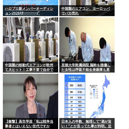
ハロプロ新メンバーオーディシ
中国製のエアコン、ヨーロッパ
ョン2026ｷﾀ━━━━(ﾟ
でバカ売れ
∀ﾟ)━━━━!!
中国製の移動式エアコンが欧州
京都大学附属病院 脳幹を損傷し
て大ヒット！工事不要で自分で
た女性は呼吸不能全身麻痺も意
取り付け可、もうこれで良く
識は正常 やったね、たえちゃ
ね？
ん！
【衝撃】高市早苗「私は戦争当
日本人の半数、無理して"酒が旨
事者とはいえない世代ですか
い！"とか言ってた事が判明。近