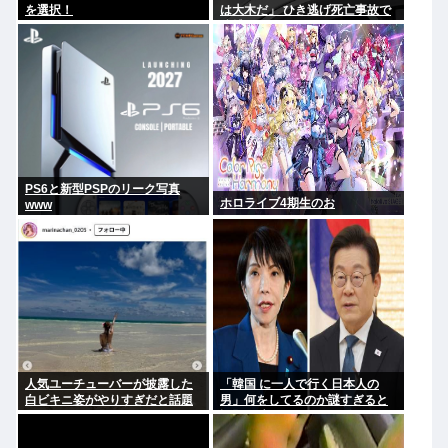
を選択！
は大木だ」 ひき逃げ死亡事故で
逮捕
PS6と新型PSPのリーク写真
ホロライブ4期生のお
www
人気ユーチューバーが披露した
「韓国 に一人で行く日本人の
白ビキニ姿がやりすぎだと話題
男」何をしてるのか謎すぎると
に
話題に 言われてみれば確かにそ
うだよな…