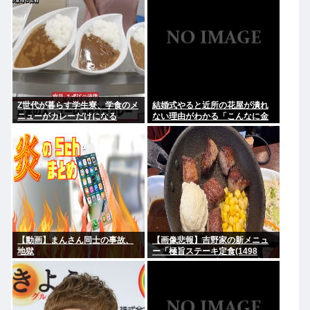
Z世代が暮らす学生寮、学食のメ
結婚式やると近所の花屋が潰れ
ニューがカレーだけになる
ない理由がわかる「こんなに金
取るのかよ！？」って驚くぞ
【動画】まんさん同士の事故、
【画像悲報】吉野家の新メニュ
地獄
ー「極旨ステーキ定食(1498
円)」、肉の量が少なすぎて大炎
上してしまう…