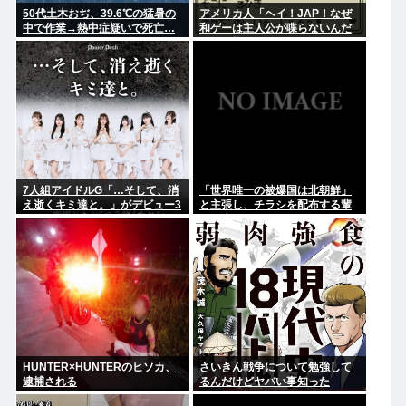
50代土木おぢ、39.6℃の猛暑の
アメリカ人「ヘイ！JAP！なぜ
中で作業→熱中症疑いで死亡…
和ゲーは主人公が喋らないんだ
い？異様だよ？」
7人組アイドルG「…そして、消
「世界唯一の被爆国は北朝鮮」
え逝くキミ達と。」がデビュー3
と主張し、チラシを配布する輩
か月で解散 事務所が事業継続困
が発生
難なため
HUNTER×HUNTERのヒソカ、
さいきん戦争について勉強して
逮捕される
るんだけどヤバい事知った