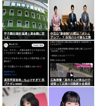
甲子園出場校 猛暑と資金難に苦
中立公”新体制”の壁は「ボトム
しむ
アップ」？ 合流のカギ握る立憲
高市早苗首相、ちょけすぎて 民
広島県警「高市さんが来るので
ブチギレwww
頑張って左派の活動家を全員排
除しました！」広島市民「広島
から出てけ！」結局ヤジが飛ぶ