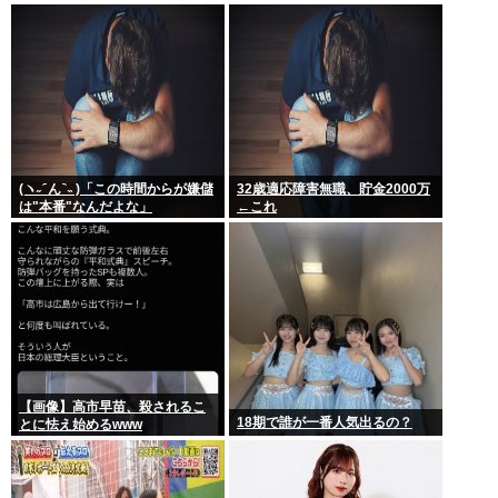
ボタン
「性交の同意がなかった」とい
う確かめようが無いもので有罪
になるの？
(ヽ˶ ᷇ ん ᷆ ˵ )「この時間からが嫌儲
32歳適応障害無職、貯金2000万
は"本番"なんだよな」
←これ
【画像】高市早苗、殺されるこ
18期で誰が一番人気出るの？
とに怯え始めるwww