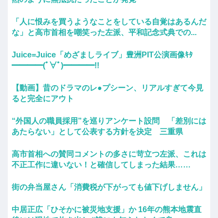
「人に恨みを買うようなことをしている自覚はあるんだ
な」と高市首相を嘲笑った左派、平和記念式典での...
Juice=Juice「めざましライブ」豊洲PIT公演画像ｷﾀ
━━━━(ﾟ∀ﾟ)━━━━!!
【動画】昔のドラマのレ●プシーン、リアルすぎて今見
ると完全にアウト
“外国人の職員採用”を巡りアンケート設問 「差別には
あたらない」として公表する方針を決定 三重県
高市首相への賛同コメントの多さに苛立つ左派、これは
不正工作に違いない！と確信してしまった結果……
街の弁当屋さん「消費税が下がっても値下げしません」
中居正広「ひそかに被災地支援」か 16年の熊本地震直