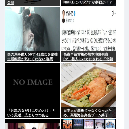
NIKKEにペルソナが参戦か！？
公開
夫の弟を蹴り56す 41歳女を逮捕
高市早苗首相の熊本地震視察
生活態度が気にくわない 群馬
PV、芸人にバカにされる「北朝
鮮の記録映画かと思った。金正
恩ですら盛りすぎって言うぞ」
「片親の女だけはやめとけ」と
日本人が高級じゃなくなったた
いう風潮、広まりつつある
め、高級海苔弁当ブーム終了
www