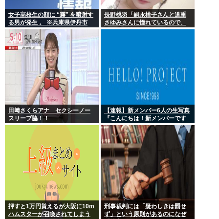
女子高校生の顔に “霧” を噴射す
長野桃羽「嗣永桃子さんと道重
る男が発生 。 ※兵庫県伊丹市
さゆみさんに憧れているので、
ふたりの憧れの部分をぎゅっと
集めた存在になり
田﨑さくらアナ セクシーノー
【速報】新メンバー6人の生写真
スリーブ脇！！
『こんにちは！新メンバーです
☆』
押すと1万円貰えるが大阪に10m
刑事裁判には「疑わしきは罰せ
ハムスターが召喚されてしまう
ず」という原則があるのになぜ