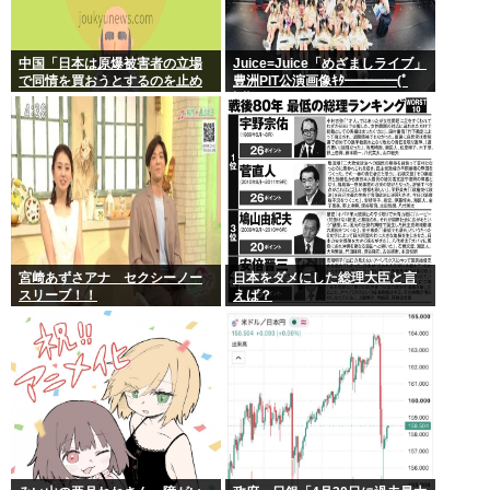
中国「日本は原爆被害者の立場
Juice=Juice「めざましライブ」
で同情を買おうとするのを止め
豊洲PIT公演画像ｷﾀ━━━━(ﾟ
ろ」
∀ﾟ)━━━━!!
宮﨑あずさアナ セクシーノー
日本をダメにした総理大臣と言
スリーブ！！
えば？