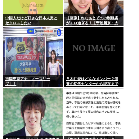
中国人だけど好きな日本人男と
【画像】れなぁとぞのの制服姿
セクロスしたい
がエロ過ぎる！【守屋麗奈・大
園玲】【櫻坂46】
吉岡恵麻アナ ノースリー
八木仁愛はどんなメンバー？僕
ブ！！
青の初代センターから現在まで
の活動を紹介