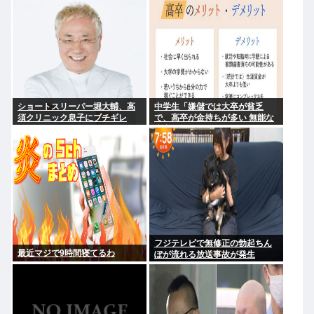
森昌子さんの孫
に使う」
ショートスリーパー堀大輔、高
中学生「嫌儲では大卒が貧乏
須クリニック息子にブチギレ
で、高卒が金持ちが多い 無能な
www
大卒の集まりw」エックスで一万
いいね
フジテレビで無修正の勃起ちん
最近マジで9時間寝てるわ
ぽが流れる放送事故が発生