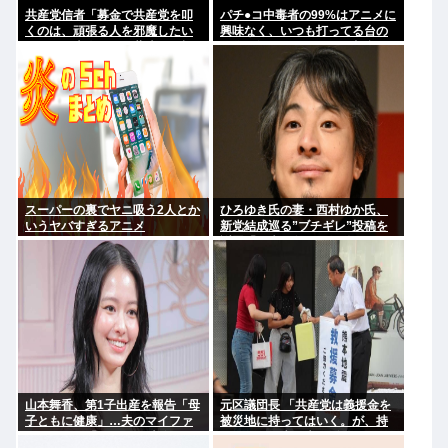
共産党信者「募金で共産党を叩
パチ●コ中毒者の99%はアニメに
くのは、頑張る人を邪魔したい
興味なく、いつも打ってる台の
という日本人らしい薄暗い欲望
原作も知らないという不都合な
のせい」
真実
スーパーの裏でヤニ吸う2人とか
ひろゆき氏の妻・西村ゆか氏、
いうヤバすぎるアニメ
新党結成巡る”ブチギレ”投稿を
謝罪「配慮に欠けた行動でし
た」 夫婦で投稿
山本舞香、第1子出産を報告「母
元区議団長 「共産党は義援金を
子ともに健康」…夫のマイファ
被災地に持ってはいく。が、持
ス・Hiroは「いいね」 森進一&
って行った先で党の活動のため