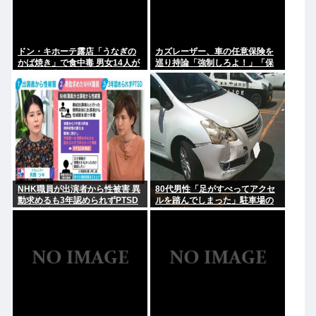
ドン・キホーテ露店「うなぎの
カズレーザー、車の任意保険を
かば焼き」で食中毒 男女14人が
巡り持論「強制しろよ！」「保
発熱や腹痛など訴え…サルモネ
険にも入れないヤツは運転すん
ラ属の菌検出
なよ」
NHK職員が出演者から性被害 異
80代男性「足がすべってアクセ
動求めるも3年認められずPTSD
ルを踏んでしまった」駐車場の
に 加害者側が釈明も… 月岡ツキ
壁に衝突
「納得がいかない」