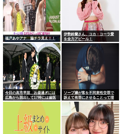
伊勢鈴蘭さん、コカ・コーラ愛
福戸あやアナ 脇チラ見え！！
を全力アピール！
今日の高市早苗、お昼過ぎには
ソープ嬢が客を不同意性交罪で
広島から脱出して17時には歯医
訴えて有罪にさせることって理
者に寄ってそのまま帰宅
論上可能？