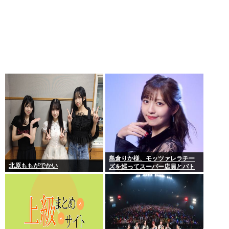
島倉りか様、モッツァレラチー
北原ももがでかい
ズを巡ってスーパー店員とバト
ル勃発ｗｗｗ