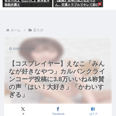
長谷川亮太 ちばけんま 唐澤貴洋
【動画】台湾の荒ぶるおっさ
無能弁護士
ん、交通トラブルでキレて前の
車の運転手をナイフで斬りつけ
るも壮絶な返り討ちにあう
ホーム
芸スポ
2026.04.17 12:34
【コスプレイヤー】えなこ「みん
なが好きなやつ」カルバンクライ
ンコーデ投稿に3.8万いいね&称賛
の声「はい！大好き」「かわいす
ぎる」
X
Facebook
はてブ