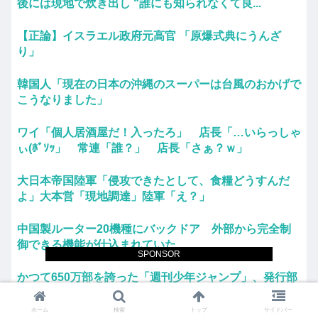
後には現地で炊き出し “誰にも知られなくて良...
【正論】イスラエル政府元高官 「原爆式典にうんざ
り」
韓国人「現在の日本の沖縄のスーパーは台風のおかげで
こうなりました」
ワイ「個人居酒屋だ！入ったろ」 店長「…いらっしゃ
ぃ(ﾎﾞｿｯ」 常連「誰？」 店長「さぁ？ｗ」
大日本帝国陸軍「侵攻できたとして、食糧どうすんだ
よ」大本営「現地調達」陸軍「え？」
中国製ルーター20機種にバックドア 外部から完全制
御できる機能が仕込まれていた
SPONSOR
かつて650万部を誇った「週刊少年ジャンプ」、発行部
数が初の100万部割れ
ホーム
検索
トップ
サイドバー