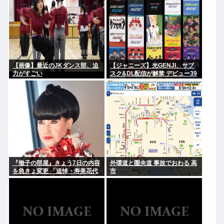
【画像】最近のJKダンス部、迫
【ジャニーズ】光GENJI、サブ
力がすごい
スク&DL配信が解禁 デビュー39
周年迎える8月19日から40周年
まで1年かけてリリース当時の日
付に順次配信予定
『徹子の部屋』きょう7日の内容
外環道と圏央道 事故でおわる 高
を急きょ変更 「追悼・寿美花代
市
さん」放送へ 当初の予定「放送
日は未定です」