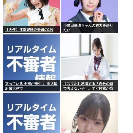
小野田華凛ちゃんの魅力を語り
【天使】江端妃咲＠奇跡の1枚
たい
立っている 全裸が発生 。 ※大阪
【スマホ】急増する「自分の頭
府泉大津市
で考えない子」。すぐ検索が当
たり前に 「タイパ」至上主義