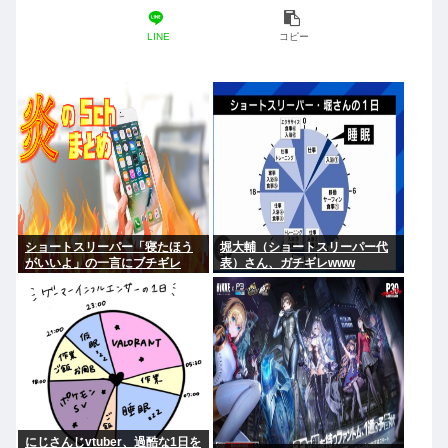
LINE
コピー
ショートスリーパー「寝たほう
堀大輔（ショートスリーパー代
がいいよ」の一言にブチギレ
表）さん、ガチギレwww
にじさんじvtuber、過酷な1日を