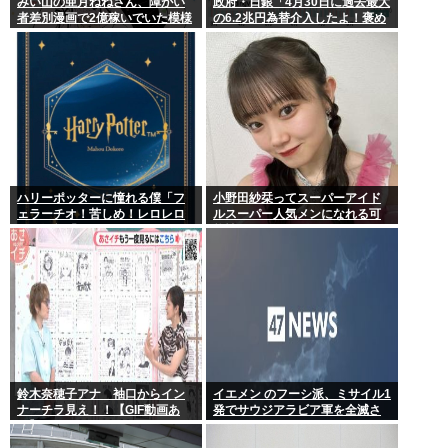
みい山の亜月ねねさん、障がい
政府・日銀「4月30日に過去最大
者差別漫画で2億稼いでいた模様
の6.2兆円為替介入したよ！褒め
www
てよ！」
ハリーポッターに憧れる僕「フ
小野田紗栞ってスーパーアイド
ェラーチオ！苦しめ！レロレロ
ルスーパー人気メンになれる可
レロ」敵「うっ 」
能性あったよな？
鈴木奈穂子アナ 袖口からイン
イエメン のフーシ派、ミサイル1
ナーチラ見え！！【GIF動画あ
発でサウジアラビア軍を全滅さ
り】
せてしまうww