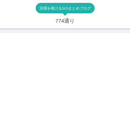
深淵を覗ける5chまとめブログ
774通り