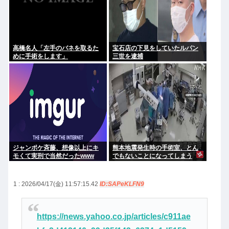
高橋名人「左手のバネを取るた
宝石店の下見をしていたルパン
めに手術をします」
三世を逮捕
ジャンポケ斉藤、想像以上にキ
熊本地震発生時の手術室、とん
モくて実刑で当然だったwww
でもないことになってしまう
www
1 : 2026/04/17(金) 11:57:15.42
ID:SAPeKLFN9
https://news.yahoo.co.jp/articles/c911ae