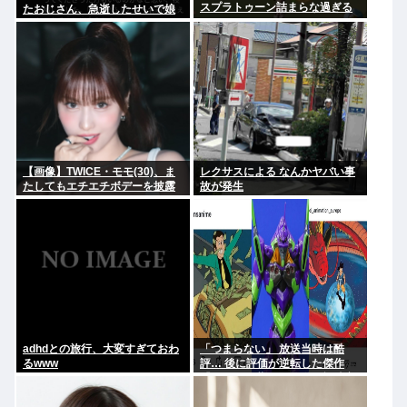
スプラトゥーン詰まらな過ぎる
たおじさん、急逝したせいで娘
に色々開示されてしまう
【画像】TWICE・モモ(30)、ま
レクサスによる なんかヤバい事
たしてもエチエチボデーを披露
故が発生
www
adhdとの旅行、大変すぎておわ
「つまらない」 放送当時は酷
るwww
評… 後に評価が逆転した傑作
『ルパン三世』 再放送で視聴率
30%超え 誰もが知る名作に