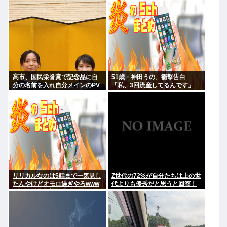
が9日以降捜索予定
高市、国民栄誉賞で記念品に自
51歳・神田うの、衝撃告白
分の名前を入れ自分メインのPV
「私、3回流産してるんです」
撮影して炎上中w w w w w w w w
w
リリカルなのは5話まで一気見し
Z世代の72%が自分たちは上の世
たんやけどオモロ過ぎやろwww
代よりも優秀だと思うと回答！
何で嫌儲で一切話題にならん
の？ ⚡✋