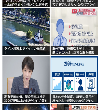
【イオン北海道】ザ・ビッグデ
おまえら「頭悪いです 才能ない
ー全品5%引 ケンモメンは何を買
です 努力しません なのにプライ
うの？
ド高いです ネットに偉そうな事
書きます」←これなんで？
ライン川渇水でドイツの物流逝
脳外科医「腫瘍取るぞ！」→腫
く
瘍じゃないx2→正常な脳を摘出
され意識はあるのに植物人間に
高市早苗首相、新公用車は推定
日本の年金制度、GPIFの運用が
3000万円以上のSUVタイプ 贅を
思ったより好調なおかげでなん
尽くした後部座席でたばこを吸
とかなりそう
うのが至福の時間か どんどん延