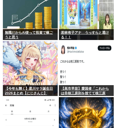
無職だからAI使って投資で稼ご
若林有子アナ うっすらと透け
うと思う
る！！
【今年も輝く】星川サラ誕生日
【高市早苗】愛国者「これから
2026まとめ【にじさんじ】
は非核三原則を捨てて核三原
則。持つ！撃つ！勝つ！核戦争
には慣れている、試してみる
か？」