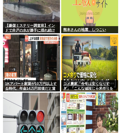
【嫌儲ミステリー調査班】イン
熊本さんの地震、しつこい
ドで井戸の水が勝手に揺れ続け
る怪現象発生。しかも5日経って
も止まらない
1Kアパート家賃が10万円以上す
コメ農家「今年は安くなりす
る時代、年金14万円前後だと賃
ぎ」「こんな値段じゃ米作りを
貸の都民は無理じゃね？ 運転免
やめる人も多くなるんじゃない
許もなく移住も無理じゃね？
かな?」