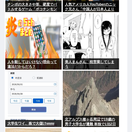
チンポの大きさや形、硬度でバ
人気アメリカ人YouTuberのニッ
トルするゲーム「ポコチンモン
ク兄さん「中国人が日本人より
スター」を作ろうと思う
マナーいいなんてあり得ない。
クソ過ぎ。中華料理も好きじゃ
ない」
人を殺してはいけない理由って
美人まんさん、枕営業してしま
違法だからだろ？
う
北アルプス槍ヶ岳周辺で19歳の
大学生ワイ、株で大儲けwww
男子大学生が遭難 単独で1泊2日
の予定で入山も連絡取れず 警察