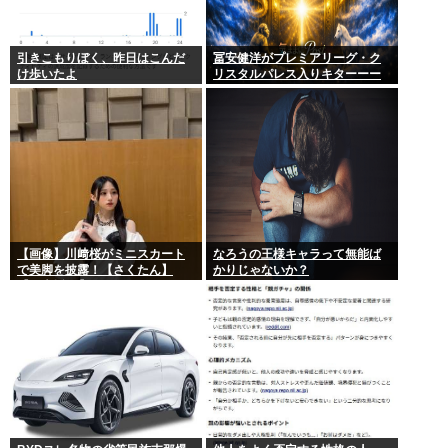
引きこもりぼく、昨日はこんだ
冨安健洋がプレミアリーグ・ク
け歩いたよ
リスタルパレス入りキターーー
ーーー！
【画像】川﨑桜がミニスカート
なろうの王様キャラって無能ば
で美脚を披露！【さくたん】
かりじゃないか？
【乃木坂46】