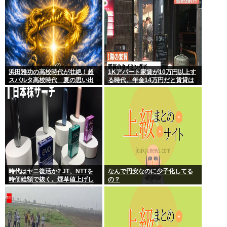
びる乗車時間
浜田雅功の高校時代が壮絶！超
1Kアパート家賃が10万円以上す
スパルタ高校時代 夏の思い出
る時代、年金14万円だと賃貸は
に共演者衝撃「ええ？」
無理、運転免許もなく移住も困
難
時代はヤニ復活か? JT、NTTを
なんで円安なのに少子化してる
時価総額で抜く。煙草値上げし
の？
てもヤニ中人口へらずに加熱式
煙草のシュアのびる