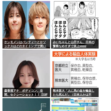
ぶらしい
議は無いのに上級上級叩かれま
くってさ
ケンモメンはパンティーとかソ
みいちゃんと山田さん、日本の
ックスはどのタイミングで買い
警察なめすぎで炎上www
替えてるの？
森香澄アナ ボディコン、谷
熊本医大「人に馬の血を輸血し
間、セクシーショット！！【GIF
たら死んだ」（日本人かは不
動画あり】
明）