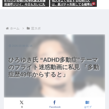
BYDスレ名物の劣等民族支那爆
他人をよく否定する性格の人
発連呼ジジイ、今日も大いに丸
は、親ガチャ失敗してる確率が
一日吠える！160レス以上
高いんだって
ホーム
芸スポ
2026.03.06 01:16
ひろゆき氏 “ADHD多動症”テーマ
のフライト迷惑動画に私見 「多動
症歴49年からすると」
X
Facebook
はてブ