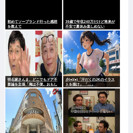
初めてソープランド行った感想
39歳で年収240万だけど将来が
を教えて
不安で夏休み楽しめない
明石家さんま、どこでもドア不
彡(●)(●)「汗だくのJKのイラス
要論を主張「俺は不便。おもし
トを描け」 「…」
ろくない」