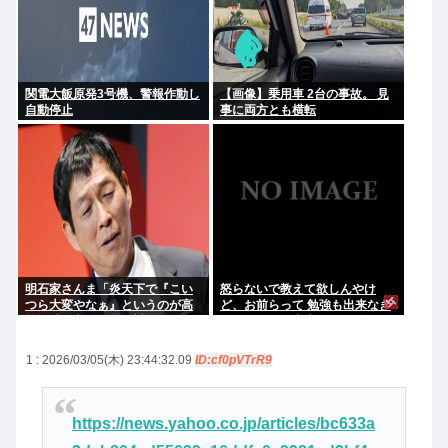
関電大飯原発3号機、警報作動し
【画像】乗用車 2台の事故。 見
自動停止
事に両方とも横転
明石家さんま「炎天下で『こい
怒らないで教えて欲しんやけ
つら大変やなぁ』というのが高
ど、お前らって 勉強も出来なき
校野球の良さ。暑さ対策はいら
ゃスポーツも出来ない 面白くも
ない」
なければ顔も悪い クラスの5軍
だったよね？
1 : 2026/03/05(木) 23:44:32.09
ID:cf0pVTrR9
https://news.yahoo.co.jp/articles/bc633a