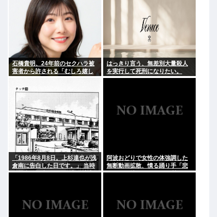
石橋貴明、24年前のセクハラ被
はっきり言う、無差別大量殺人
害者から許される「むしろ嬉し
を実行して死刑になりたい。
かったんですよ」
「1986年8月8日。上杉達也が浅
阿波おどりで女性の体強調した
倉南に告白した日です。」 当時
無断動画拡散、憤る踊り手「悲
の担当編集者とあだち充が達也
しいし気持ち悪い」…悪質なケ
と南になってそのシーンを再現
ースは警察への相談検討
→2.4万いいね