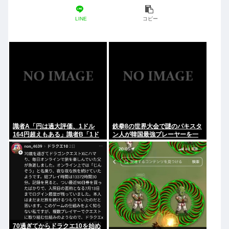
LINE
コピー
識者A「円は過大評価、1ドル
鉄拳8の世界大会で謎のパキスタ
164円超えもある」識者B「1ド
ン人が韓国最強プレーヤーを一
ル140円台もある」どっちなの
方的にボコして約5000万円ゲッ
ト
70過ぎてからドラクエ10を始め