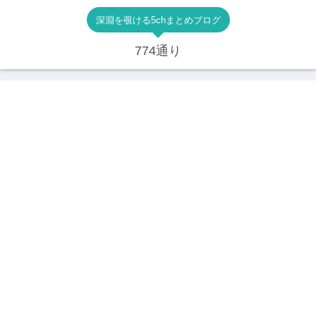
深淵を覗ける5chまとめブログ
774通り