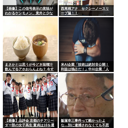
【画像】この信号表示の意味が
西尾桃アナ セクシーノースリ
わかるケンモメン、意外と少な
ーブ脇！！
い説
まさかとは思うが今どき味噌汁
米AI企業「技術は絶対非公開！
飲んでるアホおらんよね？ 今す
利益は独占だ！」中AI企業「人
ぐ捨てろ！死んでも知らんぞ！⚰
類に公開します、独り占めなん
て罰が当たる」これ
【画像】品評会 京都のチアリー
飯塚幸三事件って酷かったよ
ダー部の女子高生 童貞は10を選
な…別に逮捕されなくても不思