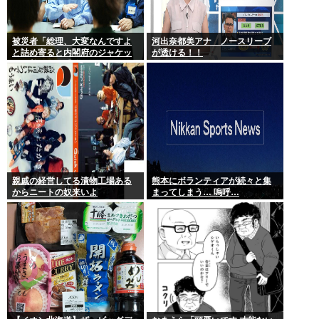
被災者「総理、大変なんですよ
河出奈都美アナ ノースリーブ
と詰め寄ると内閣府のジャケッ
が透ける！！
トを着た人に『静かに 』とすご
まれた」
親戚の経営してる漬物工場ある
熊本にボランティアが続々と集
からニートの奴来いよ
まってしまう… 嗚呼…