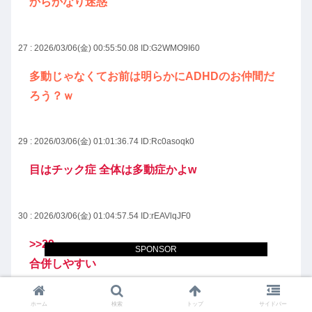
からかなり迷惑
27 : 2026/03/06(金) 00:55:50.08
ID:G2WMO9I60
多動じゃなくてお前は明らかにADHDのお仲間だ
ろう？ｗ
29 : 2026/03/06(金) 01:01:36.74
ID:Rc0asoqk0
目はチック症 全体は多動症かよw
30 : 2026/03/06(金) 01:04:57.54
ID:rEAVlqJF0
>>29
SPONSOR
合併しやすい
ホーム
検索
トップ
サイドバー