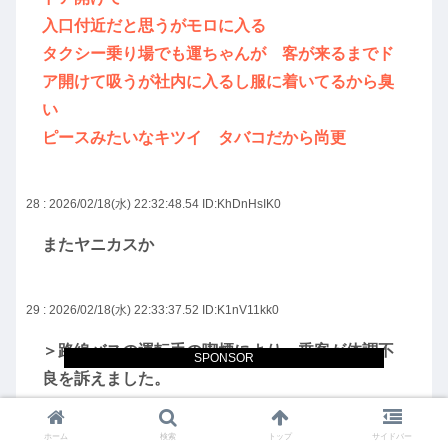
入口付近だと思うがモロに入る
タクシー乗り場でも運ちゃんが 客が来るまでド
ア開けて吸うが社内に入るし服に着いてるから臭
い
ピースみたいなキツイ タバコだから尚更
28 : 2026/02/18(水) 22:32:48.54
ID:KhDnHsIK0
またヤニカスか
29 : 2026/02/18(水) 22:33:37.52
ID:K1nV11kk0
＞路線バスの運転手の喫煙により、乗客が体調不
SPONSOR
良を訴えました。
「乗客が体調不良を訴えました」とか書くと過度
ホーム
検索
トップ
サイドバー