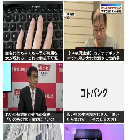
会を辞退…日本水泳連盟「報告
年連続
が遅れお詫び」
嫌儲にめちゃくちゃ手が綺麗な
【54歳男逮捕】カラオケボック
女が現れる、これは勃起不可避
スで15歳少女に飲酒させ性的暴
行 スマホで撮影か 千葉
れいわ新選組が党名の変更 、
若い頃の氷河期おじさん「働い
「いのちの党」略称は『いの
たら負けw」→今のヒョガおじ
ち』 SNSではTIM・ゴルゴ松本
「惣菜たけぇよ..」 自業自得で草
に言及「ゴルゴ出馬確定」「党
首は決まり」