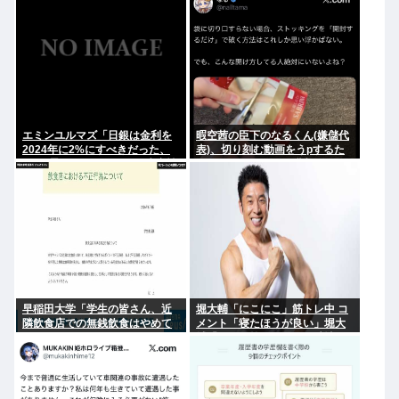
インとは
エミンユルマズ「日銀は金利を
暇空茜の臣下のなるくん(嫌儲代
2024年に2%にすべきだった、
表)、切り刻む動画をうpするた
2%で景気が悪くなるなら生産性
めにストッキングを購入、ハサ
が低い利益が出せない企業、潰
ミを入れて感触を楽しむ
れろ
早稲田大学「学生の皆さん、近
堀大輔「にこにこ」筋トレ中 コ
隣飲食店での無銭飲食はやめて
メント「寝たほうが良い」堀大
ください」
輔「！！」筋トレ器具を破壊