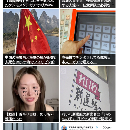
【高市朗報】AIに仕事を奪われ
普通の日本人「任意保険を強制
たケンモメン、ガチで0人www
する人達へ！任意保険は必要な
い。そもそも事故を起こしませ
ん」
中国の海警局と海軍の船が衝突2
券売機でチンタラしてる鈍感日
人死亡 南シナ海でフィリピン船
本人、ガチで増える。
を追跡中、公表までに1年
197cm57kgの俺が背後5cmまで
接近してるのに急ぎもしない
件。
【動画】首吊り自殺、めっちゃ
れいわ新選組の新党名は「いの
苦痛だった
ちの党」 旧グッズ半額で販売 ど
うなる秘書給与疑惑