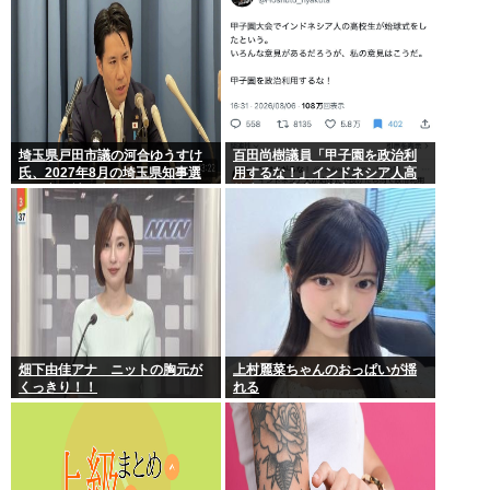
埼玉県戸田市議の河合ゆうすけ
百田尚樹議員「甲子園を政治利
氏、2027年8月の埼玉県知事選
用するな！」インドネシア人高
への立候補を表明
校生の始球式に苦言www
畑下由佳アナ ニットの胸元が
上村麗菜ちゃんのおっぱいが揺
くっきり！！
れる