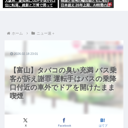
大阪府、愛知県にGDPを抜かれ3
韓国と台湾の輸出額ともに初の
位に転落。維新と万博で潤って
日本超え 26年上期、AI特需の恩
るはずじゃ…
恵で差
ホーム
ニュー速＋
2026.02.18 23:01
【富山】タバコの臭い充満 バス乗
客が訴え謝罪 運転手はバスの乗降
口付近の車外でドアを開けたまま
喫煙
X
Facebook
はてブ