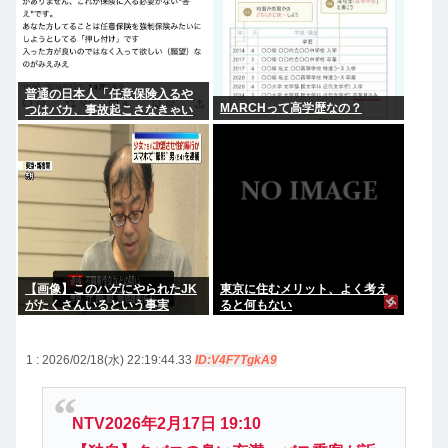
普通の日本人「任意保険入るや
MARCHって高学歴なの？
つはバカ、事故起こさなきゃい
いだけ」
【画像】このハゲにやられたJK
東京に住むメリット、よく考え
がたくさんいるという事実
ると何もない
1 : 2026/02/18(水) 22:19:44.33
ID:V4F7TgkA9
NTV2026年2月17日 19:10