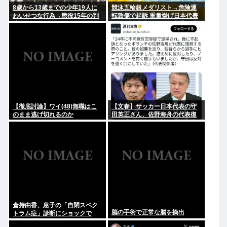
8歳から13歳までの少年19人に
競泳五輪銀メダリスト→危険運
わいせつな行為→懲役15年の判
転致傷で起訴 重量挙げ日本代表
決
→万引きで強盗致傷で逮捕 脳筋
ヤバない？
【徹底討論】ワイ(48)無職はこ
【文春】サッカー日本代表の守
のまま逃げ切れるのか
田英正さん、佐野海舟の代表復
帰について強く反対していた事
が判明
倉持由香、息子の「自閉スペク
脳の手術で正常な脳を摘出
トラム症」診断にショックで
涙… 見逃していた乳幼児期のサ