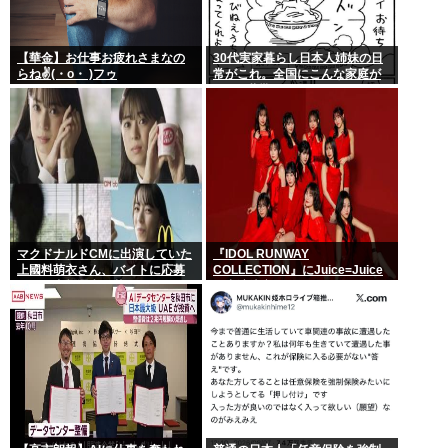
【華金】お仕事お疲れさまなの
30代実家暮らし日本人姉妹の日
らね✌(・o・ )フゥ
常がこれ。全国にこんな家庭が
400万世帯ある。
マクドナルドCMに出演していた
『IDOL RUNWAY
上國料萌衣さん、バイトに応募
COLLECTION』にJuice=Juice
するも書類選考で落ちる
の出演決定