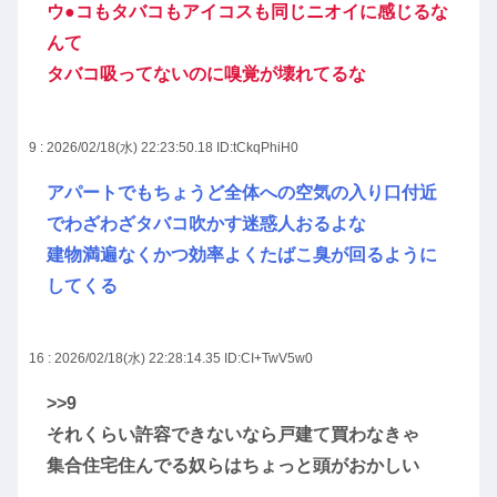
ウ●コもタバコもアイコスも同じニオイに感じるな
んて
タバコ吸ってないのに嗅覚が壊れてるな
9 : 2026/02/18(水) 22:23:50.18
ID:tCkqPhiH0
アパートでもちょうど全体への空気の入り口付近
でわざわざタバコ吹かす迷惑人おるよな
建物満遍なくかつ効率よくたばこ臭が回るように
してくる
16 : 2026/02/18(水) 22:28:14.35
ID:CI+TwV5w0
>>9
それくらい許容できないなら戸建て買わなきゃ
集合住宅住んでる奴らはちょっと頭がおかしい