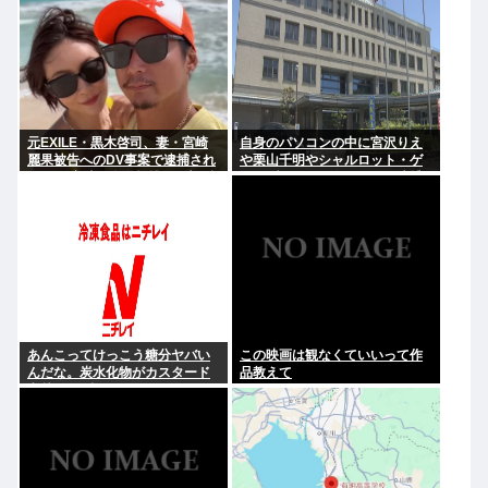
元EXILE・黒木啓司、妻・宮崎
自身のパソコンの中に宮沢りえ
麗果被告へのDV事案で逮捕され
や栗山千明やシャルロット・ゲ
ていた 宮崎は全身打撲、頭部裂
ンズブールを保存した男を逮捕
傷及び打撲、頸部損傷の怪我
あんこってけっこう糖分ヤバい
この映画は観なくていいって作
んだな。炭水化物がカスタード
品教えて
七越の1.8倍くらいあったぞ。