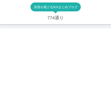
深淵を覗ける5chまとめブログ
774通り