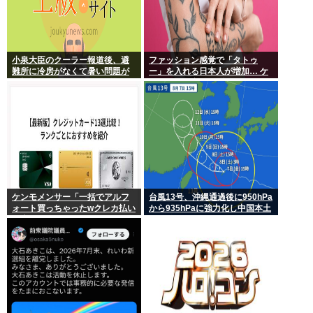
小泉大臣のクーラー報道後、避
ファッション感覚で「タトゥ
難所に冷房がなくて暑い問題が
ー」を入れる日本人が増加… ケ
一切報道されなくなる。問題解
ンモメンの意見を聞きたい。
決したの？
ケンモメンサー「一括でアルフ
台風13号、沖縄通過後に950hPa
ォート買っちゃったwクレカ払い
から935hPaに強力化し中国本土
で来月の俺ごめんねー」銀行
へwww
「デビットカードなんで即時引
き落としです」