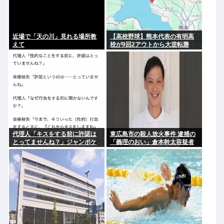
近場で「天の川」見れる場所教
【高校野球】熊本代表の有明高
えて
校が9回2アウトから大逆転勝
利！！！感動をありがとう
代理人「キスをする前に許諾は
東広島市の殺人放火事件 逮捕の
とってませんね？」ジャンポケ
「義理のおい」倉本幹太容疑者
斎藤「今までこれからキスしま
夫婦への殺人や殺人未遂容疑に
すなんて宣言することなかった
ついては不起訴 放火などの罪で
ので」
は起訴