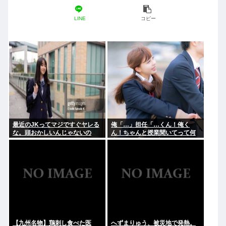
LINE
コピー
最近のJKってマジですぐヤレる
俺「…」担任「…くん！俺く
な。頭おかしいんじゃないの
ん！ちゃんと授業聞いてって何
度m」俺「(───来るッ！)」
【九州名物】鶏刺し食べた医
へずまりゅう、被災地で発熱。