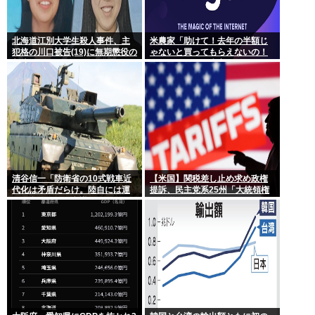
北海道江別大学生殺人事件、主
米農家「助けて！去年の半額じ
犯格の川口被告(19)に無期懲役の
ゃないと買ってもらえないの！
判決
作れば作るほど赤字で死にそ
う！」
清谷信一「防衛省の10式戦車近
【米国】関税差し止め求め政権
代化は矛盾だらけ。陸自には運
提訴、民主党系25州「大統領権
用理念もコスト意識もない」
限逸脱」