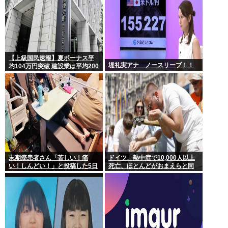
【上級国民速報】夏ボーナス平
堤礼実アナ ノースリーブ！！
均104万円突破 建設業は平均200
万円超 なお対象は大手163社93
万人、全就業者の1%強
末期癌患者さん「苦しい！痛
ドイツ、熱中症で10,000人以上
い！しんどい！」と投稿した5日
死亡、ほとんどがおまえらと同
後に穏やかに旅立つ
年代、若者は元気