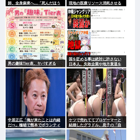
師、全身麻痺へ…「死んだほう
現地の医療リソース消耗させる
が良い」
とか予想以上に迷惑だったな
国を貶める事は絶対に許さない
男の趣味Tier表、ヤバすぎる
日本人、失敗企業や地方衰退を
エンタメ化して楽しむ事は大好
きだったと判明www
中居正広「俺が来たことは内緒
ケツで売れててプロゲーマーと
だべ」極秘で熊本でボランティ
結婚したグラドル、息子の「自
アをしていたwww
閉スペクトラム症」診断にショ
ックで泣く