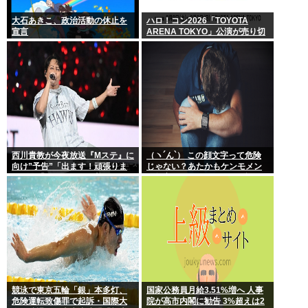
大石あきこ、政治活動の休止を
ハロ！コン2026「TOYOTA
宣言
ARENA TOKYO」公演が売り切
れない
西川貴教が今夜放送『Mステ』に
（ヽ´ん`） この顔文字って危険
向け”予告”「出ます！頑張りま
じゃない？あたかもケンモメン
す！」「恐らくアレも着ま
が無害で優しい一般人だと誤解
す！」期待膨らむ
させる恐れがある
競泳で東京五輪「銀」本多灯、
国家公務員月給3.51%増へ 人事
危険運転致傷罪で起訴・国際大
院が高市内閣に勧告 3%超えは2