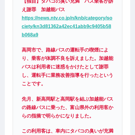
【独自】タバコの臭い充満 バス乗客が訴
え謝罪 加越能バス
https://news.ntv.co.jp/n/knb/category/so
ciety/kn3d81362a42ec41abb9c9405b58
b068a9
高岡市で、路線バスの運転手の喫煙によ
り、乗客が体調不良を訴えました。加越能
バスは利用者に迷惑をかけたとして謝罪
し、運転手に業務改善指導を行ったという
ことです。
先月、新高岡駅と高岡駅を結ぶ加越能バス
の路線バスに乗った、富山県外の利用客か
らの指摘で明らかになりました。
この利用客は、車内にタバコの臭いが充満