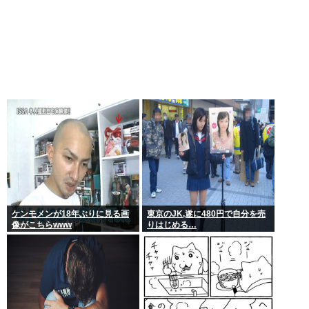
ケンモメンが18年ぶりに見る画
東京のJK,遂に480円で自分を売
像がこちらwww
りはじめる…