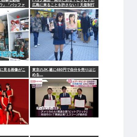
ど凶暴な動物
パヨク集団「高市たおせ！ヒサヒトが
ウ」「バッファ
広島に来ることを許さない！天皇制打
オカブト」
倒！」
りに見る画像がこ
東京のJK,遂に480円で自分を売りはじ
める…