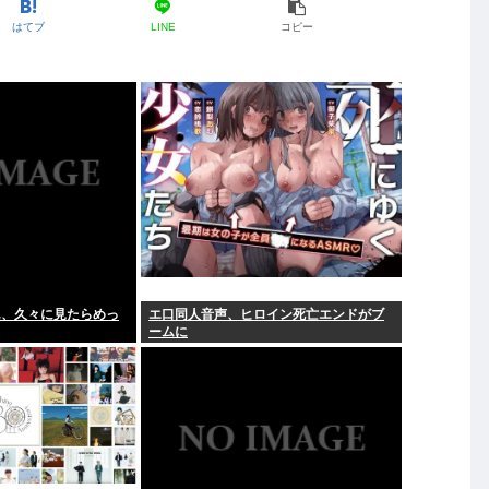
はてブ
LINE
コピー
ん、久々に見たらめっ
エ口同人音声、ヒロイン死亡エンドがブ
ームに