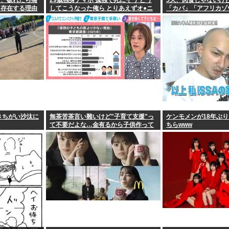
す、破れたら痛
29歳独身ナマポ 孤独で死にそう どう
5大、肉食じゃないけ
←存在する理由
してこうなった俺ら とりあえずオ●ニ
「カバ」「アフリカゾ
ーしてきた
ロー」「コーカサスオ
きちがい沙汰に
無茶苦茶言い難いけど"子育て支援"っ
ケンモメンが18年ぶ
て不要だよな…金有るから子供作って
ちらwww
る癖に更に政府からたんまり金貰う屑
だよ