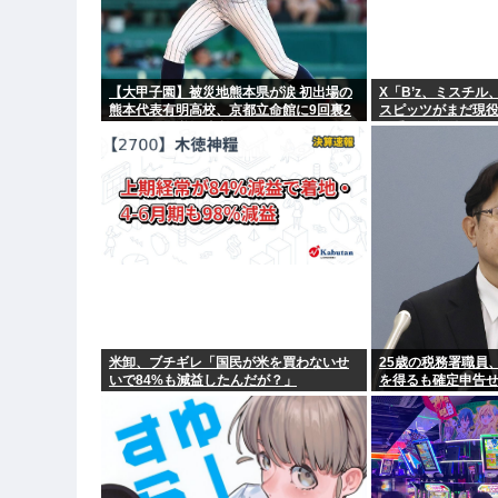
【大甲子園】被災地熊本県が涙 初出場の
X「B’z、ミスチ
熊本代表有明高校、京都立命館に9回裏2
スピッツがまだ現
アウトから逆転勝利
歌手が30年後にや
米卸、ブチギレ「国民が米を買わないせ
25歳の税務署職員、
いで84%も減益したんだが？」
を得るも確定申告
罪も