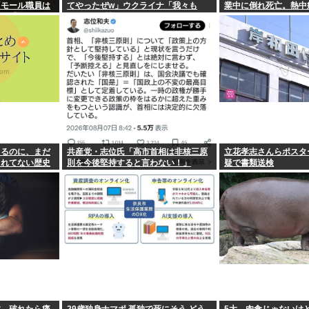
「モール職員は
てやったぜw」ウクライナ「我々も
業中に倒れ死亡。熱中
オン「運用を徹
SRBMで反撃するぞ！」
」
てるのに、まだ
共産党・志位氏「高市首相は非核三原
立花孝志さんらポスタ
られてない歴史
則を今後堅持すると言わない！」
疑で書類送検