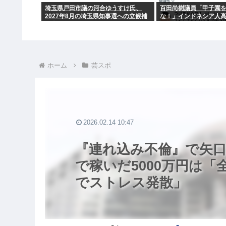
埼玉県戸田市議の河合ゆうすけ氏、
百田尚樹議員「甲子園
2027年8月の埼玉県知事選への立候補
な！」インドネシア人
を表明
に苦言www
ホーム
芸スポ
2026.02.14 10:47
『連れ込み不倫』で矢口
で稼いだ5000万円は
でストレス発散」