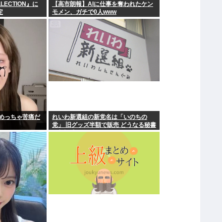
LLECTION』に
【高市朗報】AIに仕事を奪われたケン
定
モメン、ガチで0人www
めっちゃ苦痛だ
れいわ新選組の新党名は「いのちの
党」 旧グッズ半額で販売 どうなる秘書
給与疑惑