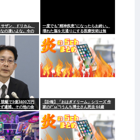
ル、サザン、ドリカム、
一度でも"精神疾患"になったらお終い。
役なの凄いよな。今の
壊れた脳を元通りにする医療技術は無
れてるだろうか？」
い。
競艇で3億3400万円
【訃報】「おはぎドリーム」シリーズ 作
せず逮捕。その他の余
家の(*´ω`*)うんち博士さん死去 64歳