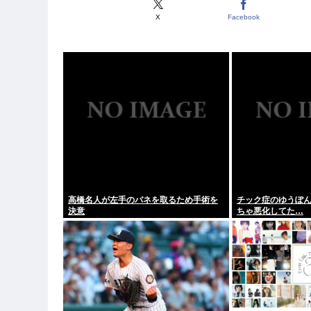
X
Facebook
高橋名人が左手のバネを取るため手術を
チック症のゆうぽ
決意
ちゃ悪化してた…