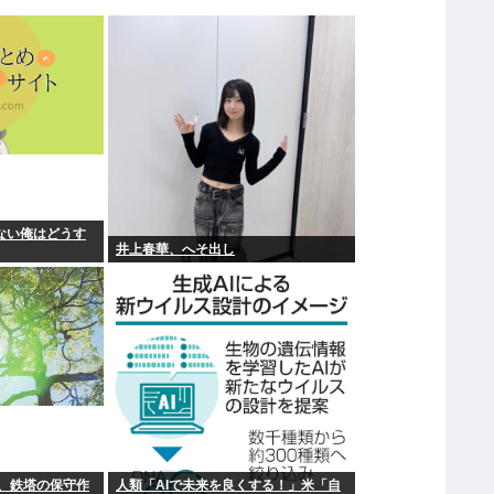
ない俺はどうす
井上春華、へそ出し
、鉄塔の保守作
人類「AIで未来を良くする！」米「自