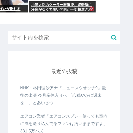
小泉大臣のクーラー報道後、避難所に
ぱいが揺れる
冷房がなくて暑い問題が一切報道され
なくなる。問題解決したの？
最近の投稿
NHK・林田理沙アナ『ニュースウオッチ9』最
後の出演 今月産休入りへ 「心穏やかに週末
を…」とあいさつ
エアコン業者「エアコンスプレー使っても室内
に風を送り込んでるファンは汚いままですよ」
331.5万バズ