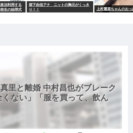
を政治利用する
畑下由佳アナ ニットの胸元がくっき
上村麗菜ちゃんのおっ
高校生の始球式
り！！
真里と離婚 中村昌也がブレーク
「全くない」「服を買って、飲ん