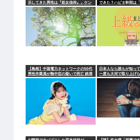
示してきた男性は『処女信仰』」ケン
できた？ハビタ幹部は
モメン…
引き止めなかった」イ
底できなかった可能性
【島根】中国電力ネットワークの50代
日本人なら誰もが知っ
男性作業員が熱中症の疑いで死亡 鉄塔
一度も大河で取り上げ
の保守作業後に倒れる 邑南町
上の人物