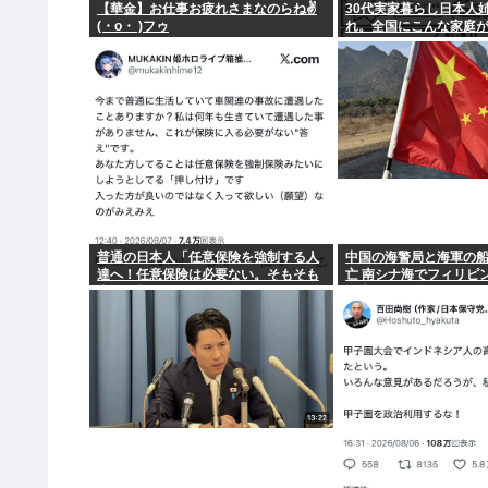
【華金】お仕事お疲れさまなのらね✌
30代実家暮らし日本人
(・o・ )フゥ
れ。全国にこんな家庭が
る。
普通の日本人「任意保険を強制する人
中国の海警局と海軍の船
達へ！任意保険は必要ない。そもそも
亡 南シナ海でフィリピ
事故を起こしません」
公表までに1年