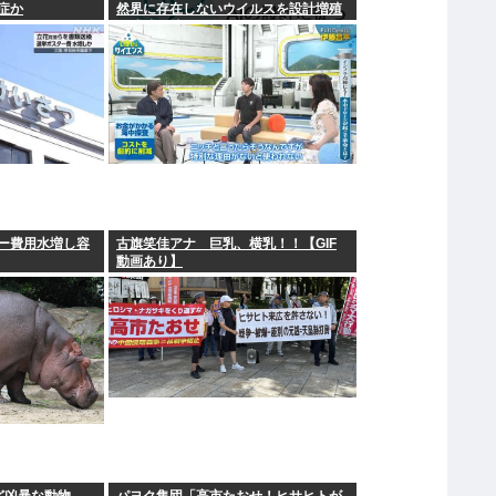
症か
然界に存在しないウイルスを設計増殖
に成功」技術が進む程自ら破滅要因を
増やす愚種
ー費用水増し容
古旗笑佳アナ 巨乳、横乳！！【GIF
動画あり】