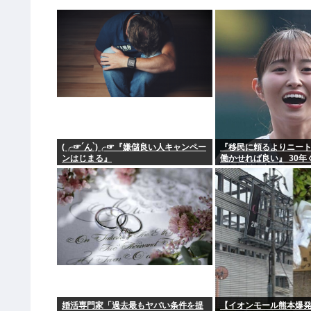
(╭☞´ん`)╭☞『嫌儲良い人キャンペー
『移民に頼るよりニー
ンはじまる』
働かせれば良い』 30
けど絶対に実現しない理
婚活専門家「過去最もヤバい条件を提
【イオンモール熊本爆