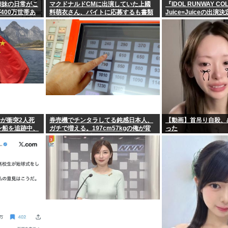
姉妹の日常がこ
マクドナルドCMに出演していた上國
『IDOL RUNWAY CO
400万世帯あ
料萌衣さん、バイトに応募するも書類
Juice=Juiceの出演決
選考で落ちる
が衝突2人死
券売機でチンタラしてる鈍感日本人、
【動画】首吊り自殺、
ン船を追跡中、
ガチで増える。197cm57kgの俺が背
った
後5cmまで接近してるのに急ぎもしな
い件。