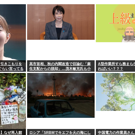
ト引きこもりを
高市首相、秋の内閣改造で目論む「麻
A型作業所すら務まら
年ぐらい言ってる
生支配からの脱却」…茂木敏充氏も小
ればいい？？？
由www
林鷹之氏もクビ
発】なぜ再入館
ロシア「SRBMでキエフを火の海にし
中国電力の作業員さん