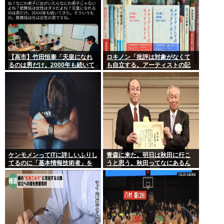
【高市】竹田恒泰「天皇になれ
ロキノン「批評は対象がなくて
るのは男だけ。2000年も続いて
も自立する。アーティストの記
きた伝統。歌舞伎も女は駄目だ
事に自分語りしか書かなくても
よね？」
OK」 これさぁ…
ケンモメンってITに詳しいふりし
青森に来た。明日は秋田に行こ
てるのに「基本情報技術者」を
うと思う。秋田ってなにあるん
難しいって言ってて笑ったわ
だ？