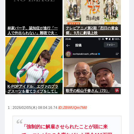
林家パー子、認知症が進行「一
テレビアニメ第2期「烈日の黄金
人で外出られない」難聴で夫・
郷」 9月に劇場上映
ペーと「筆談」…自宅全焼から
約1年
K-POPアイドル、エヴァのプラ
歌手の松山千春さん（70）
グスーツを着てライブをしてし
まう…これは非常にえちち
1 : 2026/02/05(木) 08:04:16.74
ID:ZBWUQm7M0
「強制的に解雇させられたことが頭に来