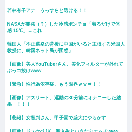
若林有子アナ うっすらと透ける！！
NASAが開発（？）した冷感ポンチョ「着るだけで体
感-15℃」←これ
韓国人「不正選挙の背後に中国がいると主張する米国人
教授に、韓国ネット民が困惑」
【画像】美人YouTuberさん、美化フィルターが外れて
ぶっコ抜けwww
【緊急】性行為依存症、もう限界ｗｗ⇒！！
【画像】アスリート、運動の30分前にオナニーした結
果→！！！
【悲報】女審判さん、甲子園で盛大にやらかす
【画像】ドスケベJK、新入生といきなりエッチwww