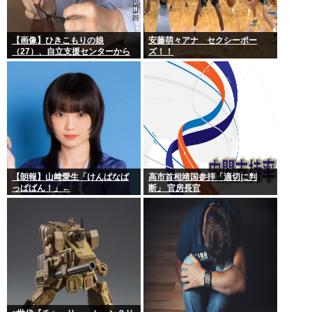
【画像】ひきこもりの娘
安藤萌々アナ セクシーポー
（27）、自立支援センターから
ズ！！
酷いスパルタ指導を受けてしま
う
【朗報】山﨑愛生「けんぱなぱ
高市首相靖国参拝「適切に判
っぱぱん！」←
断」 官房長官