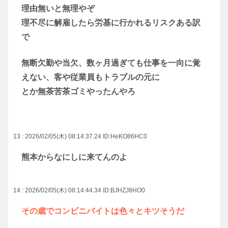
理由無いと無理やぞ
理不尽に解雇したら労基に行かれるリスクある訳
で
無断欠勤や当欠、数ヶ月過ぎても仕事を一向に覚
えない、客や従業員もトラブルの元に
とか無茶苦茶ゴミやったんやろ
13 : 2026/02/05(木) 08:14:37.24
ID:HeKO86HC0
熊本からなにしに来てんのよ
14 : 2026/02/05(木) 08:14:44.34
ID:BJHZJ8HO0
その歳でコンビニバイトは色々とキツそうだ