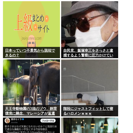
TOKYO 8月8日昼・夜公演セッ
トリス
日本っていつ不景気から脱却で
自民党、飯塚幸三をさっさと逮
きるの？
捕するよう警察に圧力かけてい
たwww
天王寺動物園の3頭のゾウ、飼育
階段にジャストフィットして寝
環境に懸念、マレーシアが返還
るハロメンｗｗｗ
要求署名17万人。酷すぎる日本
の動物園