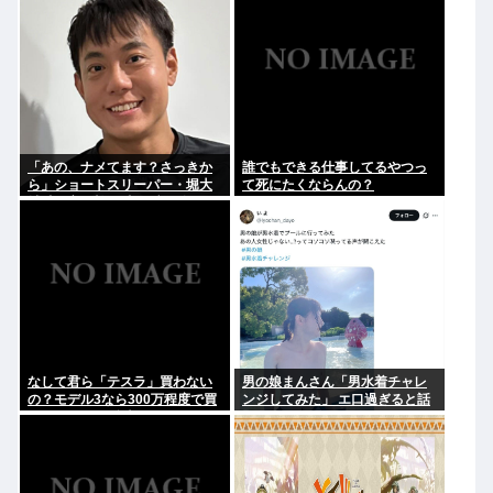
「あの、ナメてます？さっきか
誰でもできる仕事してるやつっ
ら」ショートスリーパー・堀大
て死にたくならんの？
輔氏が高須幹弥氏にブチギレ
なして君ら「テスラ」買わない
男の娘まんさん「男水着チャレ
の？モデル3なら300万程度で買
ンジしてみた」 エ口過ぎると話
える.コスパ最強車がここにある
題に
のに