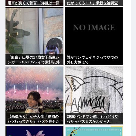
電車が臭くて苦言 「洋服は一回
たがってる！！」最新世論調査
全部熱湯につけよう！洗濯機は
で現状維持が圧倒的に多いこと
キッチンハイター薄めた水で一
が判明..
回まわそう！」
『紅白』出場の17歳女子高生シ
誰かワンウェイネジってやつの
ンガー・tuki. ハワイで素顔以外
外し方教えて
ほぼ全部出し 「隠しきれない美
貌」とSNSざわつく
【画像あり】女子大生「長岡の
29歳バンドマン俺、もうどうや
花火行ってきた」 花火を見せた
ったらバズるのかわからん
いのか自分を見せたいのかどっ
ちだよ！