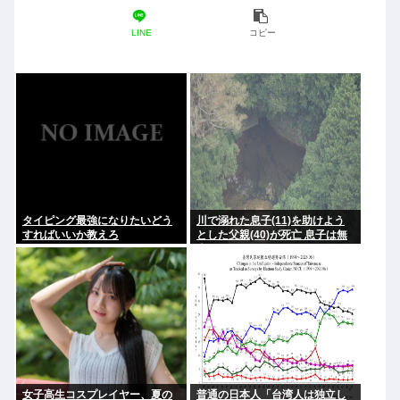
LINE
コピー
タイピング最強になりたいどう
川で溺れた息子(11)を助けよう
すればいいか教えろ
とした父親(40)が死亡 息子は無
事
女子高生コスプレイヤー、夏の
普通の日本人「台湾人は独立し