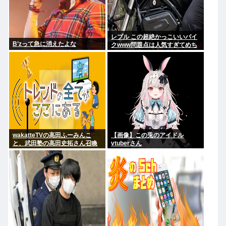
レブル この超絶かっこいいバイ
B’zって急に消えたよな
クwww問題点は人気すぎてめち
ゃくちゃ乗ってるやついるwww
wakatteTVの高田ふーみんこ
【画像】この兎のアイドル
と、武田塾の高田史拓さん召喚
vtuberさん
スレ