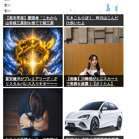
【高市早苗】愛国者「これから
引きこもりぼく、昨日はこんだ
は非核三原則を捨てて核三原
け歩いたよ
則。持つ！撃つ！勝つ！核戦争
には慣れている、試してみる
か？」
冨安健洋がプレミアリーグ・ク
【画像】川﨑桜がミニスカート
リスタルパレス入りキターーー
で美脚を披露！【さくたん】
ーーー！
【乃木坂46】