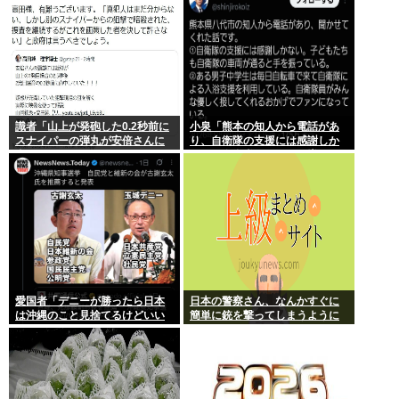
識者「山上が発砲した0.2秒前に
小泉「熊本の知人から電話があ
スナイパーの弾丸が安倍さんに
り、自衛隊の支援には感謝しか
当たっていた！」 これ。
ない、自衛隊のファンが増えて
るとのこと 」
愛国者「デニーが勝ったら日本
日本の警察さん、なんかすぐに
は沖縄のこと見捨てるけどいい
簡単に銃を撃ってしまうように
の？」
なる…