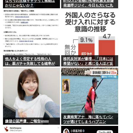
なろうの王様キャラって無能ば
BYDスレ名物の劣等民族支那爆
かりじゃないか？
発連呼ジジイ、今日も大いに丸
一日吠える！160レス以上
他人をよく否定する性格の人
移民反対派が爆増…「日本には
は、親ガチャ失敗してる確率が
希望がない」と感じる人ほど反
高いんだって
対。進む若者の嫌儲化
友廣南実アナ 海に落ちてパン
嫌儲公認声優、ご報告www
ツが透けてしまうハプニン
グ！！【GIF動画あり】