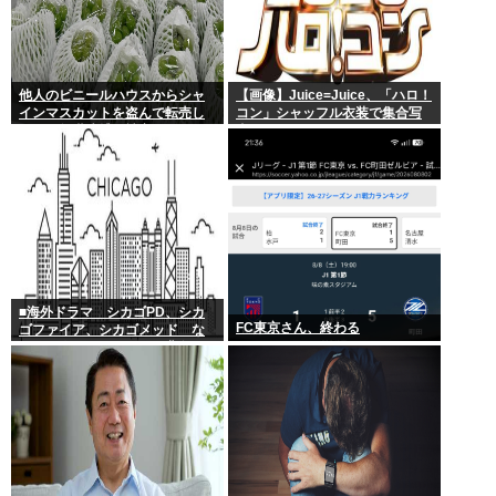
他人のビニールハウスからシャ
【画像】Juice=Juice、「ハロ！
インマスカットを盗んで転売し
コン」シャッフル衣装で集合写
ていた無職逮捕！被害100万円ほ
真
どに
■海外ドラマ シカゴPD、シカ
FC東京さん、終わる
ゴファイア、シカゴメッド な
ぜあの人は、あそこまで背負う
のか