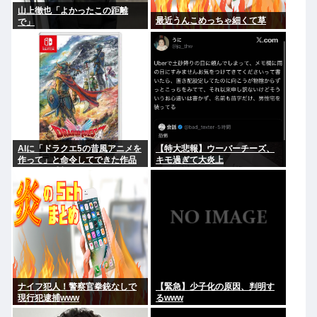
山上徹也「よかったこの距離
最近うんこめっちゃ細くて草
で」
AIに「ドラクエ5の昔風アニメを
【特大悲報】ウーバーチーズ、
作って」と命令してできた作品
キモ過ぎて大炎上
がこれ、感想よろ
ナイフ犯人！警察官拳銃なしで
【緊急】少子化の原因、判明す
現行犯逮捕www
るwww