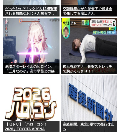
だった3分でリックドム12機撃墜
空調服着ながら炎天下で低賃金
される無能なおじさん居るでし
労働してる底辺さん
ょ
崩壊スターレイルのヒロイン、
後呂有紗アナ 骨盤ストレッチ
「三月なのか」高市早苗との接
で胸がくっきり！！
点があまりにも多すぎる。もし
かして早苗がモデル？
【セトリ】「ハロ！コン！
産経新聞、東北6県での発行休止
2026」TOYOTA ARENA
へ