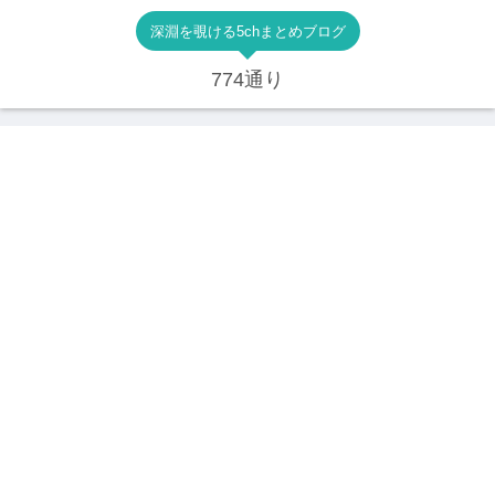
深淵を覗ける5chまとめブログ
774通り