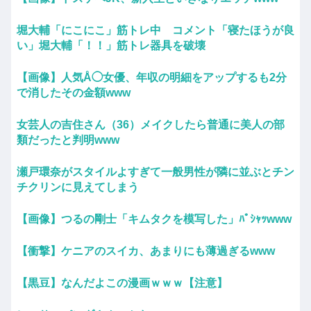
堀大輔「にこにこ」筋トレ中 コメント「寝たほうが良
い」堀大輔「！！」筋トレ器具を破壊
【画像】人気Å◯女優、年収の明細をアップするも2分
で消したその金額www
女芸人の吉住さん（36）メイクしたら普通に美人の部
類だったと判明www
瀬戸環奈がスタイルよすぎて一般男性が隣に並ぶとチン
チクリンに見えてしまう
【画像】つるの剛士「キムタクを模写した」ﾊﾟｼｬｯwww
【衝撃】ケニアのスイカ、あまりにも薄過ぎるwww
【黒豆】なんだよこの漫画ｗｗｗ【注意】