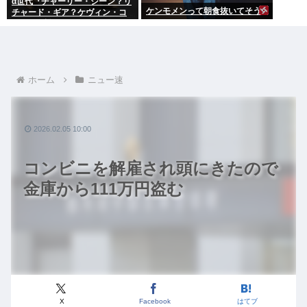
α世代『チャーリー・シーン？リ
ケンモメンって朝食抜いてそう
チャード・ギア？ケヴィン・コ
スナー？誰ですかそれ？？』何
故なのか
ホーム
ニュー速
2026.02.05 10:00
コンビニを解雇され頭にきたので
金庫から111万円盗む
X
Facebook
はてブ