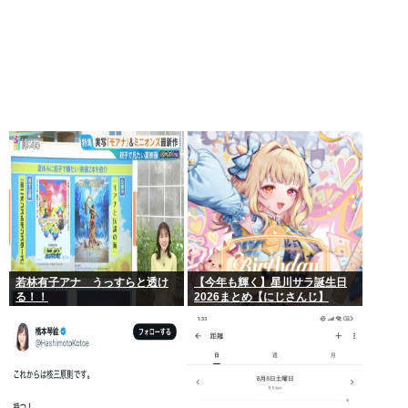
若林有子アナ うっすらと透け
【今年も輝く】星川サラ誕生日
る！！
2026まとめ【にじさんじ】