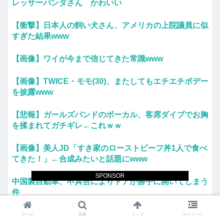
レッサーパンダさん かわいい
【衝撃】日本人の飼い犬さん、アメリカの上院議員に似
すぎた結果www
【画像】ワイが今まで信じてきた常識www
【画像】TWICE・モモ(30)、またしてもエチエチボデー
を披露www
【悲報】ガールズバンドのボーカル、客席ダイブでお胸
を揉まれてガチギレ←これｗｗ
【画像】美人JD「すき家のローストビーフ丼1人で食べ
てきた！」←合成みたいと話題にwww
SPONSOR
中国製自動車、不具合によりドアが勝手に開いてしまう
件
友廣南実アナ 海に落ちてパンツが透けてしまうハプニ
ホーム
検索
トップ
サイドバー