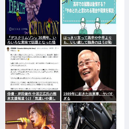
『デスクリムゾン』30周年。い
はっきり言って高卒や中卒より
ろいろな意味で話題となった怪
も、いい歳して独身のほうが恥
作ガンシューティング『デスク
ずかしいよな
リムゾン』の思い出
俳優・岸田健作 中居正広氏の熊
1989年に起きた出来事、ヤバす
本支援報道うけ「気遣いや優し
ぎる
さがハンパじゃない」 中居氏と
の思い出を回顧