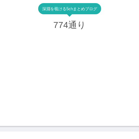
深淵を覗ける5chまとめブログ
774通り