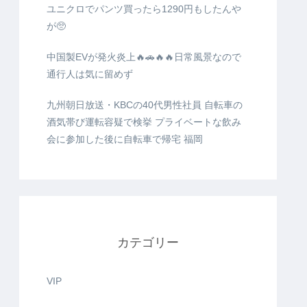
ユニクロでパンツ買ったら1290円もしたんや
が🥺
中国製EVが発火炎上🔥🚗🔥🔥日常風景なので
通行人は気に留めず
九州朝日放送・KBCの40代男性社員 自転車の
酒気帯び運転容疑で検挙 プライベートな飲み
会に参加した後に自転車で帰宅 福岡
カテゴリー
VIP