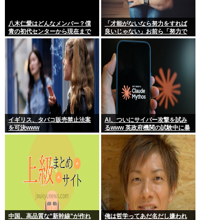
八木仁愛はどんなメンバー？僕
「才能がないなら努力をすれば
青の初代センターから現在まで
良いじゃない」お前ら「努力で
の活動を紹介
きるのも才能だよ」←は？
イギリス、タバコ販売禁止法案
AI、ついにサイバー攻撃を試み
を可決www
るwww 英政府機関の試験中に暴
走「架空人物になり承認要求」
中国、高品質な”新幹線”が作れ
俺は哲学ってあだ名だし嫌われ