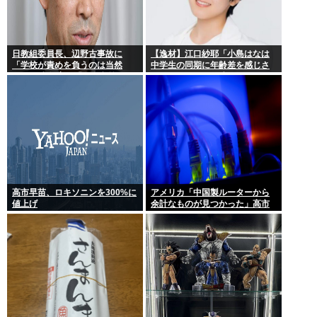
日教組委員長、辺野古事故に
【逸材】江口紗耶「小島はなは
「学校が責めを負うのは当然
中学生の同期に年齢差を感じさ
だ」 平和教育は「存在意義」
せないように気を遣っている
が、同期2人は気づ
高市早苗、ロキソニンを300%に
アメリカ「中国製ルーターから
値上げ
余計なものが見つかった」高市
どうするのこれ