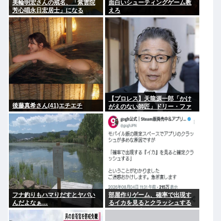
美輪明宏さんの戒名、「紫雲院
面白いシューティングゲーム教
芳心唱永日宏居士」になる
えろ
【プロレス】天龍源一郎「かけ
後藤真希さん(41)エチエチ
がえのない師匠」ドリー・ファ
ンク・ジュニアさん追悼
フナ釣りもハマりだすとヤバい
部屋作りゲーム、確率で出現す
んだよなぁ…
るイカを見るとクラッシュする
不具合が発生