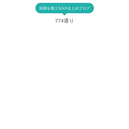
深淵を覗ける5chまとめブログ
774通り