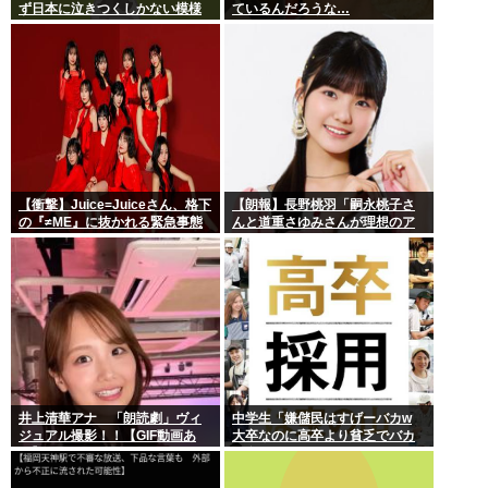
ず日本に泣きつくしかない模様
ているんだろうな…
www
【衝撃】Juice=Juiceさん、格下
【朗報】長野桃羽「嗣永桃子さ
の『≠ME』に抜かれる緊急事態
んと道重さゆみさんが理想のア
ｗｗｗｗｗｗｗｗｗｗｗｗ
イドル像」
井上清華アナ 「朗読劇」ヴィ
中学生「嫌儲民はすげーバカw
ジュアル撮影！！【GIF動画あ
大卒なのに高卒より貧乏でバカ
り】
が多いw」エックスで一万いいね