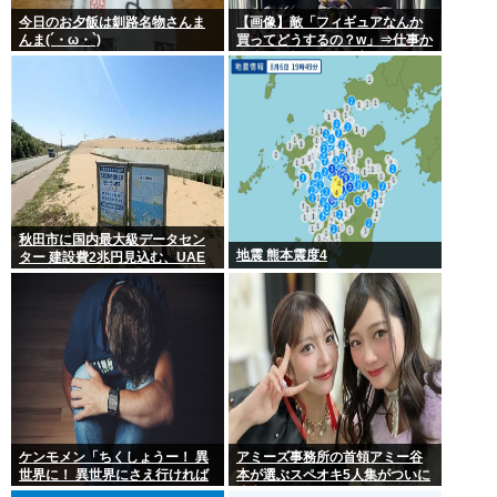
今日のお夕飯は釧路名物さんま
【画像】敵「フィギュアなんか
んま(´・ω・`)
買ってどうするの？w」⇒仕事か
ら疲れて帰ってきて家にこんな
棚があったら疲れが吹き飛ぶだ
ろ？
秋田市に国内最大級データセン
地震 熊本震度4
ター 建設費2兆円見込む、UAE
など投資
ケンモメン「ちくしょうー！ 異
アミーズ事務所の首領アミー谷
世界に！ 異世界にさえ行ければ
本が選ぶスペオキ5人集がついに
ー！(;△;)」 どうなるの？
決定してしまう