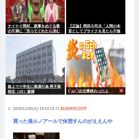
ナイナイ岡村、家事をめぐる妻
【正論】岡田斗司夫「人間の本
の不満に「言ってくれたら済む
音としてブサイクを見たら不愉
話やん」になるみ「バイトやっ
快になる。この責任をどうとる
たらクビやで」説教受け黙り込
んだ」
む
路上で小学生に痴漢行為 男子高
(´;ω;`)お仕事終わったよ
校生（16）逮捕
1 : 2025/12/30(火) 18:43:19.71
ID:KkKPL1VTF
買った後ルノアールで休憩すんのがええんや