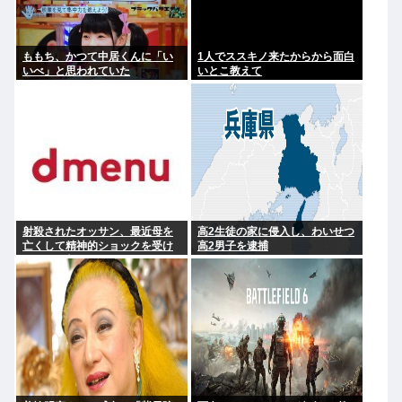
ももち、かつて中居くんに「い
1人でススキノ来たからから面白
いべ」と思われていた
いとこ教えて
射殺されたオッサン、最近母を
高2生徒の家に侵入し、わいせつ
亡くして精神的ショックを受け
高2男子を逮捕
ていたと判明