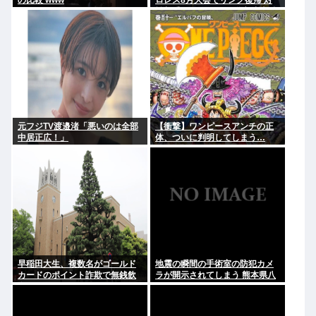
の比較 www
ロレス8月大会でリング復帰 対
戦相手はクロちゃん 道交法違反
の疑いも不起訴に
元フジTV渡邉渚「悪いのは全部
【衝撃】ワンピースアンチの正
中居正広！」
体、ついに判明してしまう…
早稲田大生、複数名がゴールド
地震の瞬間の手術室の防犯カメ
カードのポイント詐欺で無銭飲
ラが開示されてしまう 熊本県八
食
代