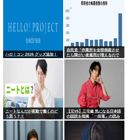
自民党「作業所を全部倒産させ
ハロ！コン 2026 グッズ追加！
たら障がい者雇用が増えるので
は 」結果ww
ニートなんだが夜勤で働くのど
【元V6】三宅健 気になる日本語
う思う？？
の誤読を指摘 「一段落」の読み
は？ 「使い方間違ってるんだよ
なとか」