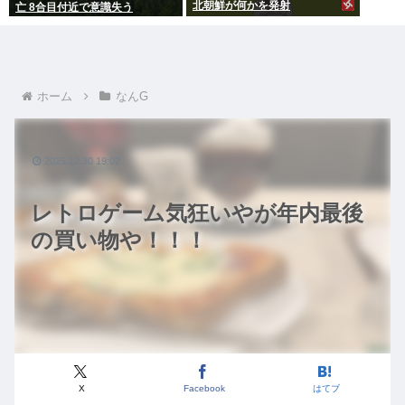
北朝鮮が何かを発射
亡 8合目付近で意識失う
ホーム
なんG
2025.12.30 19:02
レトロゲーム気狂いやが年内最後
の買い物や！！！
X
Facebook
はてブ