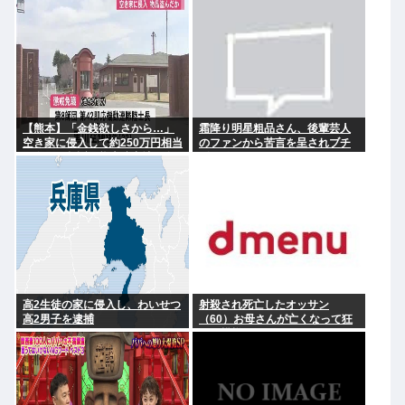
【熊本】「金銭欲しさから…」
霜降り明星粗品さん、後輩芸人
空き家に侵入して約250万円相当
のファンから苦言を呈されブチ
を盗んで起訴、熊本駐屯地の自
ギレ発狂…
衛官の男を懲戒免職
高2生徒の家に侵入し、わいせつ
射殺され死亡したオッサン
高2男子を逮捕
（60）お母さんが亡くなって狂
った模様