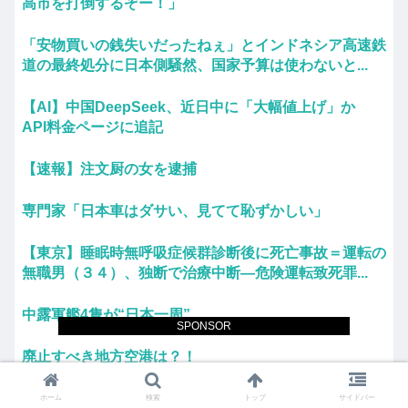
高市を打倒するぞー！」
「安物買いの銭失いだったねぇ」とインドネシア高速鉄
道の最終処分に日本側騒然、国家予算は使わないと...
【AI】中国DeepSeek、近日中に「大幅値上げ」か
API料金ページに追記
【速報】注文厨の女を逮捕
専門家「日本車はダサい、見てて恥ずかしい」
【東京】睡眠時無呼吸症候群診断後に死亡事故＝運転の
無職男（３４）、独断で治療中断―危険運転致死罪...
中露軍艦4隻が“日本一周”
SPONSOR
廃止すべき地方空港は？！
「Linuxで十分じゃね…？」世界が気付き始める
ホーム
検索
トップ
サイドバー