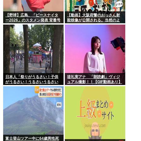
【野球】広島、「ピースナイタ
【動画】大阪府警のおっさん射
ー2026」のスタメン発表 背番号
殺映像が公開される。当然のよ
「86」で統一 秋山がカープ移籍
うに無抵抗だったことが発覚
後初の4番 小園は6番
日本人「祭りがうるさい！子供
堤礼実アナ 「朗読劇」ヴィジ
がうるさい！うるさいうるさい
ュアル撮影！！【GIF動画あり】
うるさい！日本を無音の世界に
しろ」
富士登山ツアー中に64歳男性死