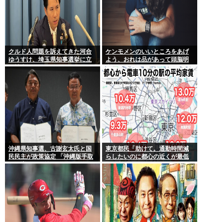
クルド人問題を訴えてきた河合
ケンモメンのいいところをあげ
ゆうすけ、埼玉県知事選挙に立
よう、おれは品があって頭脳明
候補表明www
晰だとおもう
沖縄県知事選、古謝玄太氏と国
東京都民「助けて。通勤時間減
民民主が政策協定 「沖縄版手取
らしたいのに都心の近くが最低
りを増やす政策」など5項目
10万払わないと住めないの」