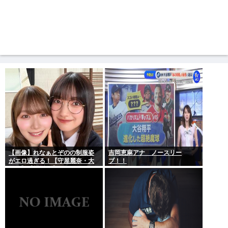
【画像】れなぁとぞのの制服姿
吉岡恵麻アナ ノースリー
がエロ過ぎる！【守屋麗奈・大
ブ！！
園玲】【櫻坂46】