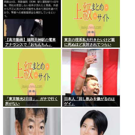
【高市動画】福岡天神駅の電車
東京の理系私大行きたいけど親
アナウンスで「おちんちん」
に死ぬほど反対されてつらい
「ちんぽ」などと連呼する不審
な音声が大音量で流れる 犯人は
不明
「東京観光2日目」、ガチで行く
日本人「回し飲みを嫌がるのは
所がない
ゲイ」