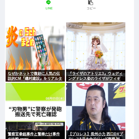
LINE
コピー
なぜかネットで微妙に人気の伝
『ライザのアトリエ3』ウェディ
説的CM『磯村建設』をリアルタ
ングドレス姿のライザがフィギ
イムで見たことあるお爺さんモ
ュア化キタ───(ﾟ∀ﾟ)───!!!!!
メンは存在するのか？
警察官拳銃事件と警棒だけ事件
【プロレス】長州小力 西口DXプ