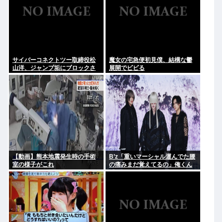
サイバーコネクトツー取締役松
魔女の宅急便初見僕、結構な鬱
山洋、ジャンプ垢にブロックさ
展開でビビる
れてお気持ち表明。何かあった
らまず晒す！これが令和のレス
バや！
【動画】熊本地震発生時の手術
B’z「重いマーシャル運んでた腰
室の様子がこれ
の痛みまだ覚えてるの」俺くん
「マーシャルって何？ 」