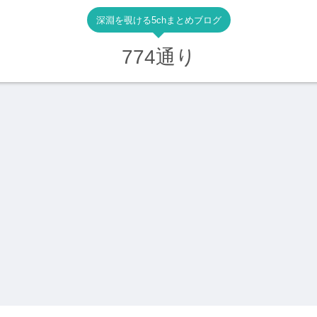
深淵を覗ける5chまとめブログ
774通り