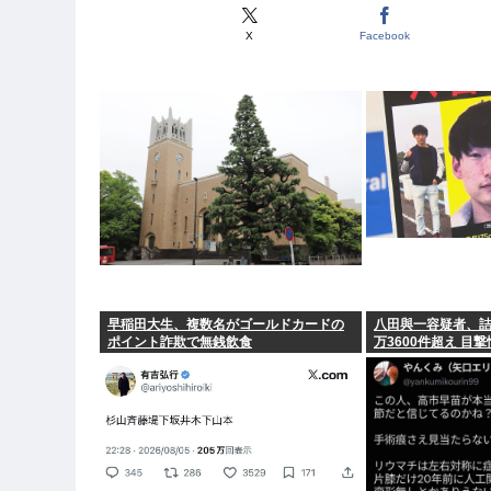
X
Facebook
早稲田大生、複数名がゴールドカードの
八田與一容疑者、詰
ポイント詐欺で無銭飲食
万3600件超え 目