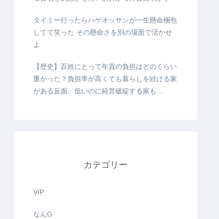
タイミー行ったらハゲオッサンが一生懸命梱包
してて笑った その懸命さを別の場面で活かせ
よ
【歴史】百姓にとって年貢の負担はどのくらい
重かった？負担率が高くても暮らしを続ける家
がある反面、低いのに経営破綻する家も…
カテゴリー
VIP
なんG