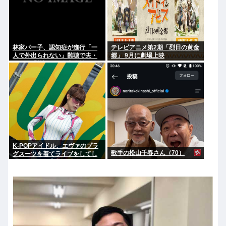
林家パー子、認知症が進行「一
テレビアニメ第2期「烈日の黄金
人で外出られない」難聴で夫・
郷」 9月に劇場上映
ペーと「筆談」…自宅全焼から
約1年
K-POPアイドル、エヴァのプラ
歌手の松山千春さん（70）
グスーツを着てライブをしてし
まう…これは非常にえちち