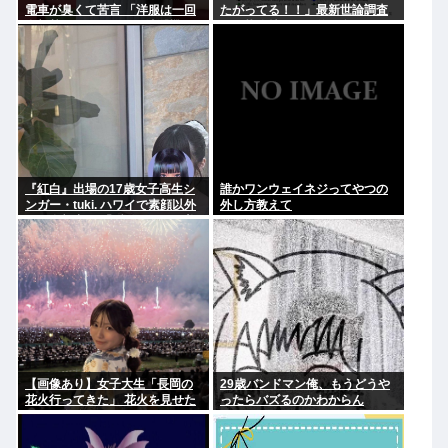
電車が臭くて苦言 「洋服は一回
たがってる！！」最新世論調査
全部熱湯につけよう！洗濯機は
で現状維持が圧倒的に多いこと
キッチンハイター薄めた水で一
が判明..
回まわそう！」
『紅白』出場の17歳女子高生シ
誰かワンウェイネジってやつの
ンガー・tuki. ハワイで素顔以外
外し方教えて
ほぼ全部出し 「隠しきれない美
貌」とSNSざわつく
【画像あり】女子大生「長岡の
29歳バンドマン俺、もうどうや
花火行ってきた」 花火を見せた
ったらバズるのかわからん
いのか自分を見せたいのかどっ
ちだよ！