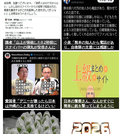
識者「山上が発砲した0.2秒前に
小泉「熊本の知人から電話があ
スナイパーの弾丸が安倍さんに
り、自衛隊の支援には感謝しか
当たっていた！」 これ。
ない、自衛隊のファンが増えて
るとのこと 」
愛国者「デニーが勝ったら日本
日本の警察さん、なんかすぐに
は沖縄のこと見捨てるけどいい
簡単に銃を撃ってしまうように
の？」
なる…