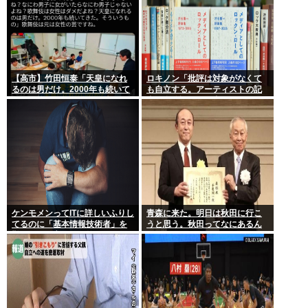
【高市】竹田恒泰「天皇になれ
ロキノン「批評は対象がなくて
るのは男だけ。2000年も続いて
も自立する。アーティストの記
きた伝統。歌舞伎も女は駄目だ
事に自分語りしか書かなくても
よね？」
OK」 これさぁ…
ケンモメンってITに詳しいふりし
青森に来た。明日は秋田に行こ
てるのに「基本情報技術者」を
うと思う。秋田ってなにあるん
難しいって言ってて笑ったわ
だ？