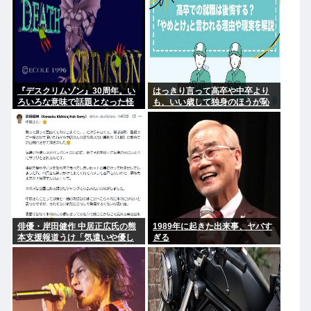
『デスクリムゾン』30周年。い
はっきり言って高卒や中卒より
ろいろな意味で話題となった怪
も、いい歳して独身のほうが恥
作ガンシューティング『デスク
ずかしいよな
リムゾン』の思い出
俳優・岸田健作 中居正広氏の熊
1989年に起きた出来事、ヤバす
本支援報道うけ「気遣いや優し
ぎる
さがハンパじゃない」 中居氏と
の思い出を回顧