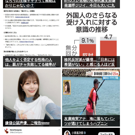
なろうの王様キャラって無能ば
BYDスレ名物の劣等民族支那爆
かりじゃないか？
発連呼ジジイ、今日も大いに丸
一日吠える！160レス以上
他人をよく否定する性格の人
移民反対派が爆増…「日本には
は、親ガチャ失敗してる確率が
希望がない」と感じる人ほど反
高いんだって
対。進む若者の嫌儲化
友廣南実アナ 海に落ちてパン
嫌儲公認声優、ご報告www
ツが透けてしまうハプニン
グ！！【GIF動画あり】