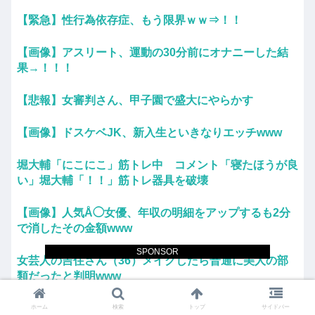
【緊急】性行為依存症、もう限界ｗｗ⇒！！
【画像】アスリート、運動の30分前にオナニーした結
果→！！！
【悲報】女審判さん、甲子園で盛大にやらかす
【画像】ドスケベJK、新入生といきなりエッチwww
堀大輔「にこにこ」筋トレ中 コメント「寝たほうが良
い」堀大輔「！！」筋トレ器具を破壊
【画像】人気Å◯女優、年収の明細をアップするも2分
で消したその金額www
SPONSOR
女芸人の吉住さん（36）メイクしたら普通に美人の部
類だったと判明www
瀬戸環奈がスタイルよすぎて一般男性が隣に並ぶとチン
ホーム
検索
トップ
サイドバー