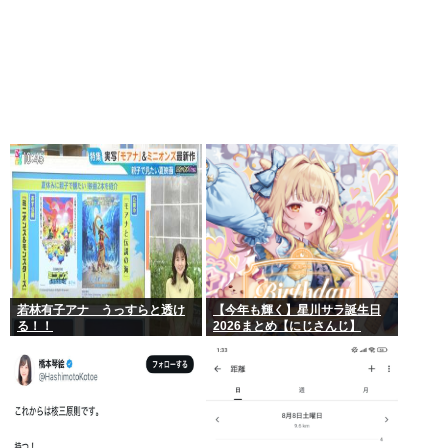
若林有子アナ うっすらと透け
【今年も輝く】星川サラ誕生日
る！！
2026まとめ【にじさんじ】