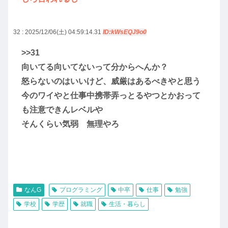
32 : 2025/12/06(土) 04:59:14.31
ID:kWsEQJ9o0
>>31
向いてる向いてないって分からへんか？
怒らないのはいいけど、威厳はあるべきやと思う
今のワイやと仕事中携帯弄っとるやつとかおって
も注意できんレベルや
そんくらい気弱 無理やろ
なんG
プログラミング
中卒
仕事
勉強
学校
学歴
就職
生活・暮らし