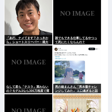
「あの、ナメてます？さっきか
誰でもできる仕事してるやつっ
ら」ショートスリーパー・堀大
て死にたくならんの？
輔氏が高須幹弥氏にブチギレ
なして君ら「テスラ」買わない
男の娘まんさん「男水着チャレ
の？モデル3なら300万程度で買
ンジしてみた」 エ口過ぎると話
える.コスパ最強車がここにある
題に
のに