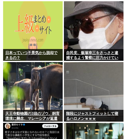
TOKYO 8月8日昼・夜公演セッ
トリス
日本っていつ不景気から脱却で
自民党、飯塚幸三をさっさと逮
きるの？
捕するよう警察に圧力かけてい
たwww
天王寺動物園の3頭のゾウ、飼育
階段にジャストフィットして寝
環境に懸念、マレーシアが返還
るハロメンｗｗｗ
要求署名17万人。酷すぎる日本
の動物園