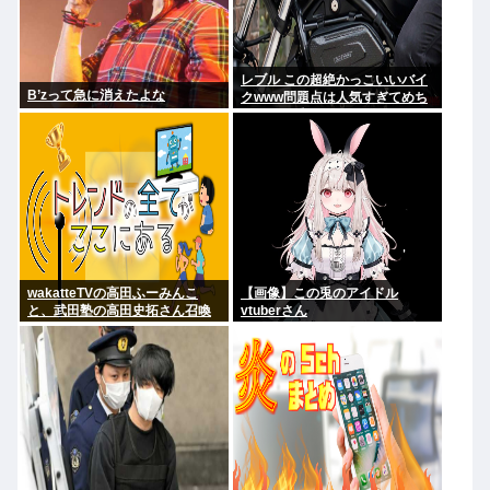
レブル この超絶かっこいいバイ
B’zって急に消えたよな
クwww問題点は人気すぎてめち
ゃくちゃ乗ってるやついるwww
wakatteTVの高田ふーみんこ
【画像】この兎のアイドル
と、武田塾の高田史拓さん召喚
vtuberさん
スレ