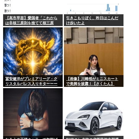
【高市早苗】愛国者「これから
引きこもりぼく、昨日はこんだ
は非核三原則を捨てて核三原
け歩いたよ
則。持つ！撃つ！勝つ！核戦争
には慣れている、試してみる
か？」
冨安健洋がプレミアリーグ・ク
【画像】川﨑桜がミニスカート
リスタルパレス入りキターーー
で美脚を披露！【さくたん】
ーーー！
【乃木坂46】