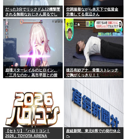
だった3分でリックドム12機撃墜
空調服着ながら炎天下で低賃金
される無能なおじさん居るでし
労働してる底辺さん
ょ
崩壊スターレイルのヒロイン、
後呂有紗アナ 骨盤ストレッチ
「三月なのか」高市早苗との接
で胸がくっきり！！
点があまりにも多すぎる。もし
かして早苗がモデル？
【セトリ】「ハロ！コン！
産経新聞、東北6県での発行休止
2026」TOYOTA ARENA
へ