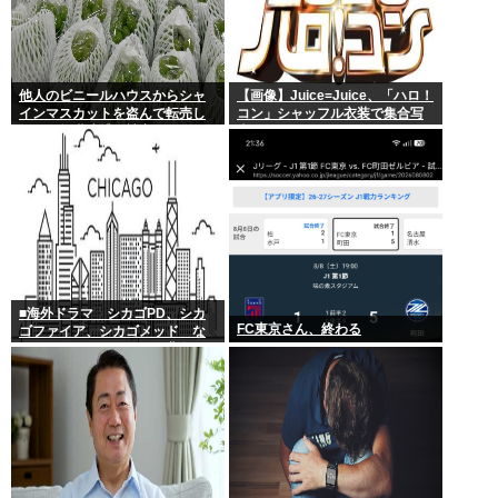
他人のビニールハウスからシャ
【画像】Juice=Juice、「ハロ！
インマスカットを盗んで転売し
コン」シャッフル衣装で集合写
ていた無職逮捕！被害100万円ほ
真
どに
■海外ドラマ シカゴPD、シカ
FC東京さん、終わる
ゴファイア、シカゴメッド な
ぜあの人は、あそこまで背負う
のか