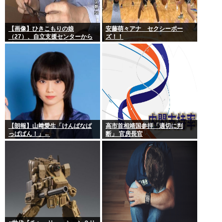
【画像】ひきこもりの娘
安藤萌々アナ セクシーポー
（27）、自立支援センターから
ズ！！
酷いスパルタ指導を受けてしま
う
【朗報】山﨑愛生「けんぱなぱ
高市首相靖国参拝「適切に判
っぱぱん！」←
断」 官房長官