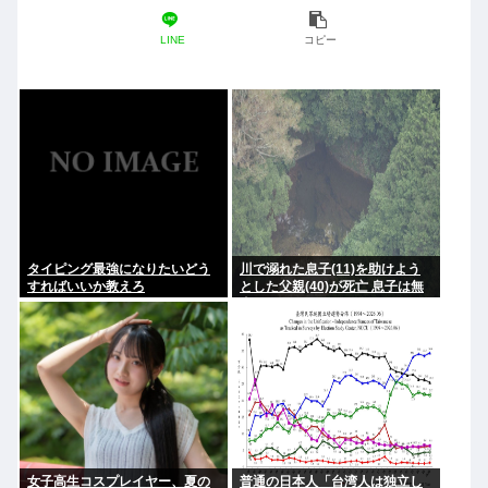
LINE
コピー
タイピング最強になりたいどう
川で溺れた息子(11)を助けよう
すればいいか教えろ
とした父親(40)が死亡 息子は無
事
女子高生コスプレイヤー、夏の
普通の日本人「台湾人は独立し