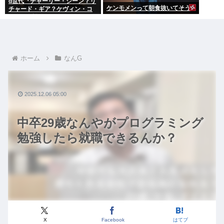
α世代『チャーリー・シーン？リ
ケンモメンって朝食抜いてそう
チャード・ギア？ケヴィン・コ
スナー？誰ですかそれ？？』何
故なのか
ホーム
なんG
2025.12.06 05:00
中卒29歳なんやがプログラミング
勉強したら就職できるんか？
X
Facebook
はてブ