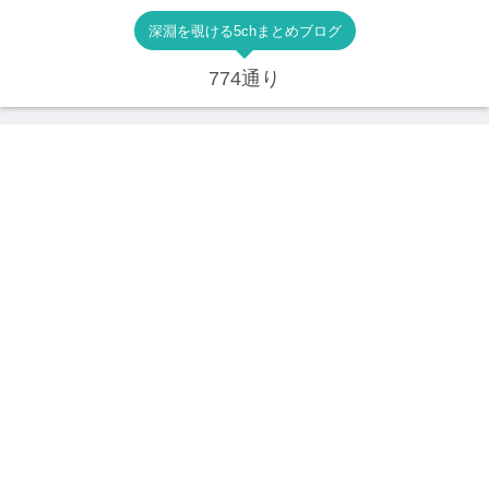
深淵を覗ける5chまとめブログ
774通り