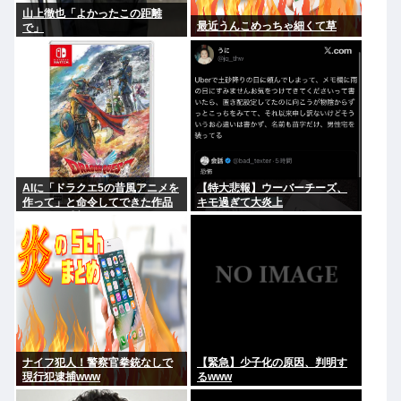
山上徹也「よかったこの距離
最近うんこめっちゃ細くて草
で」
AIに「ドラクエ5の昔風アニメを
【特大悲報】ウーバーチーズ、
作って」と命令してできた作品
キモ過ぎて大炎上
がこれ、感想よろ
ナイフ犯人！警察官拳銃なしで
【緊急】少子化の原因、判明す
現行犯逮捕www
るwww