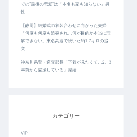
での”最後の恋愛”は「本名も家も知らない」男
性
【静岡】結婚式の衣装合わせに向かった夫婦
「何度も何度も追突され…何が目的か本当に理
解できない」東名高速で続いた約1.7キロの追
突
神奈川県警・巡査部長「下着が見たくて…2、3
年前から盗撮している」減給
カテゴリー
VIP