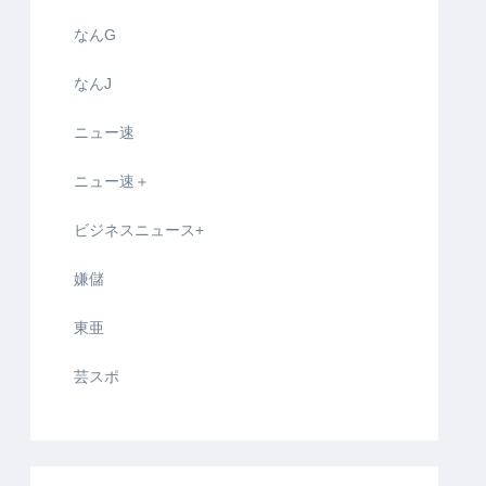
なんG
なんJ
ニュー速
ニュー速＋
ビジネスニュース+
嫌儲
東亜
芸スポ