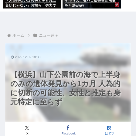
「才能がないなら努力をすれば
イギリス、タバコ販売禁止法案
良いじゃない」お前ら「努力で
を可決www
きるのも才能だよ」←は？
ホーム
ニュー速＋
2025.12.02 10:00
【横浜】山下公園前の海で上半身
のみの遺体発見から1カ月 人為的
に切断の可能性、女性と推定も身
元特定に至らず
X
Facebook
はてブ