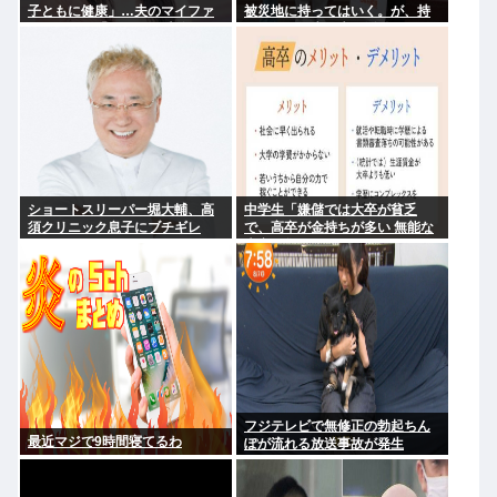
子ともに健康」…夫のマイファ
被災地に持ってはいく。が、持
ス・Hiroは「いいね」 森進一&
って行った先で党の活動のため
森昌子さんの孫
に使う」
ショートスリーパー堀大輔、高
中学生「嫌儲では大卒が貧乏
須クリニック息子にブチギレ
で、高卒が金持ちが多い 無能な
www
大卒の集まりw」エックスで一万
いいね
フジテレビで無修正の勃起ちん
最近マジで9時間寝てるわ
ぽが流れる放送事故が発生