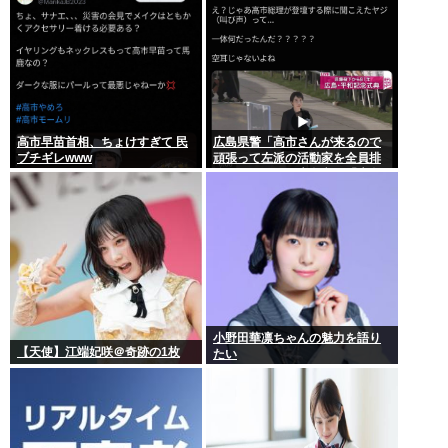
高市早苗首相、ちょけすぎて 民
広島県警「高市さんが来るので
ブチギレwww
頑張って左派の活動家を全員排
除しました！」広島市民「広島
から出てけ！」結局ヤジが飛ぶ
小野田華凛ちゃんの魅力を語り
【天使】江端妃咲＠奇跡の1枚
たい