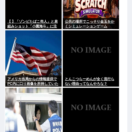
【 】「ゾンビたばこ売人」と肩
公共の場所でこっそり金玉をか
組みショット「小園海斗」に注
くシミュレーションゲーム
がれる”厳しい視線” 「レギュラ
「Ball Scratch Simulator」が
ー剥奪も選択肢のひとつに」
Steamで発表される
アメリカ当局からの情報提供で
とんこつらーめんが全く流行ら
PC内に口り画像を所持していた
ない理由ってなんやろな？
日本人男を逮捕