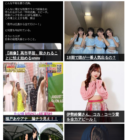
【画像】高市早苗、殺されるこ
18期で誰が一番人気出るの？
とに怯え始めるwww
伊勢鈴蘭さん、コカ・コーラ愛
福戸あやアナ 脇チラ見え！！
を全力アピール！