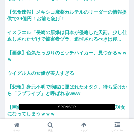
【乞食速報】メキシコ麻薬カルテルのリーダーの情報提
供で39億円！お前ら急げ！
イスラエル「長崎の原爆は日本が侵略した天罰。少し仕
返しされただけで被害者ヅラ。追悼されるべきは侵...
【画像】色気たっぷりのヒッチハイカー、見つかるｗｗ
ｗ
ウイグル人の女優が美人すぎる
【悲報】身元不明で病院に運ばれたオタク、待ち受けか
ら「ラブライブ」と呼ばれるwww
【画像】元NMBアイドルさん、表情もカラダもS♡X女
SPONSOR
になってしまうｗｗｗ
「高市総理には愛想尽かした」コメ余りに農家が悲鳴
ホーム
検索
トップ
サイドバー