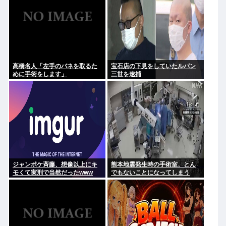
高橋名人「左手のバネを取るた
宝石店の下見をしていたルパン
めに手術をします」
三世を逮捕
ジャンポケ斉藤、想像以上にキ
熊本地震発生時の手術室、とん
モくて実刑で当然だったwww
でもないことになってしまう
www