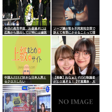
今日の高市早苗、お昼過ぎには
ソープ嬢が客を不同意性交罪で
広島から脱出して17時には歯医
訴えて有罪にさせることって理
者に寄ってそのまま帰宅
論上可能？
中国人だけど好きな日本人男と
【画像】れなぁとぞのの制服姿
セクロスしたい
がエロ過ぎる！【守屋麗奈・大
園玲】【櫻坂46】