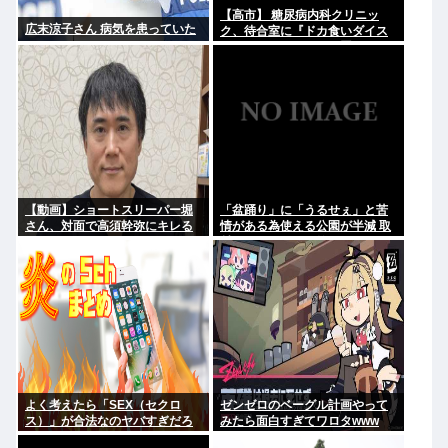
【高市】 糖尿病内科クリニッ
広末涼子さん 病気を患っていた
ク、待合室に『ドカ食いダイス
キ！もちづきさん』を置いてし
まい炎上
【動画】ショートスリーパー堀
「盆踊り」に「うるせぇ」と苦
さん、対面で高須幹弥にキレる
情がある為使える公園が半減 取
材ではうるさいと答える住民は
おらず こどおじみたいのが電話
してんだろな
よく考えたら「SEX（セクロ
ゼンゼロのベーグル計画やって
ス）」が合法なのヤバすぎだろ
みたら面白すぎてワロタwww