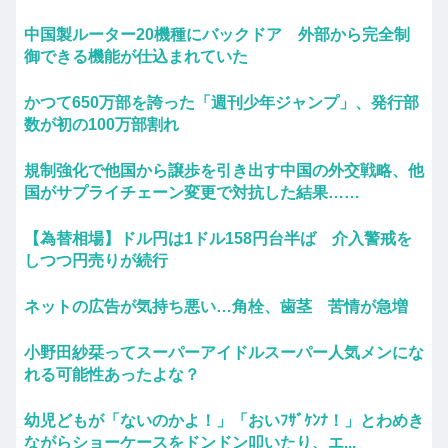
中国製ルーター20機種にバックドア 外部から完全制
御できる機能が仕込まれていた
かつて650万部を誇った「週刊少年ジャンプ」、発行部
数が初の100万部割れ
規制強化で他国から譲歩を引き出す中国の外交戦略、他
国がサプライチェーン変更で対抗した結果……
【為替相場】ドル円は1ドル158円台半ば 介入警戒を
しつつ円売りが続行
ネットの広告が気持ち悪い…角栓、歯茎 苦情が急増
小野田紗栞ってスーパーアイドルスーパー人気メンにな
れる可能性あったよな？
幼児どもが「ないのかよ！」「おいﾌｻﾞｹﾝﾅ！」とわめき
ながらショーケースをドンドン叩いたり、エ...