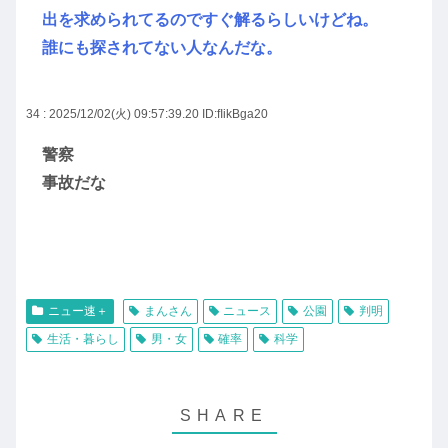
出を求められてるのですぐ解るらしいけどね。
誰にも探されてない人なんだな。
34 : 2025/12/02(火) 09:57:39.20
ID:fIikBga20
警察
事故だな
ニュー速＋
まんさん
ニュース
公園
判明
生活・暮らし
男・女
確率
科学