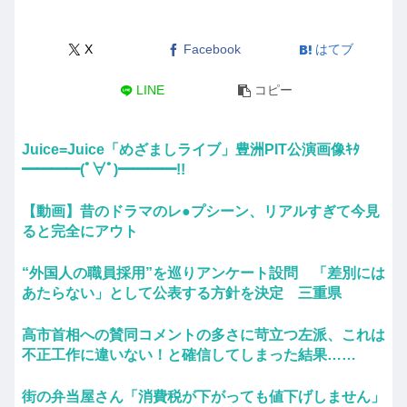
X
Facebook
はてブ
LINE
コピー
Juice=Juice「めざましライブ」豊洲PIT公演画像ｷﾀ
━━━━(ﾟ∀ﾟ)━━━━!!
【動画】昔のドラマのレ●プシーン、リアルすぎて今見
ると完全にアウト
“外国人の職員採用”を巡りアンケート設問 「差別には
あたらない」として公表する方針を決定 三重県
高市首相への賛同コメントの多さに苛立つ左派、これは
不正工作に違いない！と確信してしまった結果……
街の弁当屋さん「消費税が下がっても値下げしません」