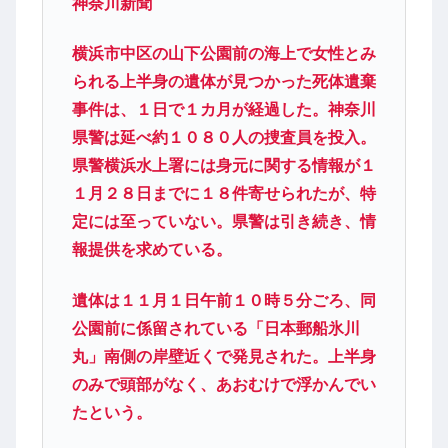
神奈川新聞
横浜市中区の山下公園前の海上で女性とみ
られる上半身の遺体が見つかった死体遺棄
事件は、１日で１カ月が経過した。神奈川
県警は延べ約１０８０人の捜査員を投入。
県警横浜水上署には身元に関する情報が１
１月２８日までに１８件寄せられたが、特
定には至っていない。県警は引き続き、情
報提供を求めている。
遺体は１１月１日午前１０時５分ごろ、同
公園前に係留されている「日本郵船氷川
丸」南側の岸壁近くで発見された。上半身
のみで頭部がなく、あおむけで浮かんでい
たという。