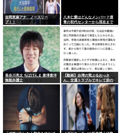
吉岡恵麻アナ ノースリー
八木仁愛はどんなメンバー？僕
ブ！！
青の初代センターから現在まで
の活動を紹介
長谷川亮太 ちばけんま 唐澤貴洋
【動画】台湾の荒ぶるおっさ
無能弁護士
ん、交通トラブルでキレて前の
車の運転手をナイフで斬りつけ
るも壮絶な返り討ちにあう