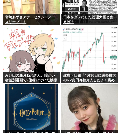
宮﨑あずさアナ セクシーノー
日本をダメにした総理大臣と言
スリーブ！！
えば？
みい山の亜月ねねさん、障がい
政府・日銀「4月30日に過去最大
者差別漫画で2億稼いでいた模様
の6.2兆円為替介入したよ！褒め
www
てよ！」