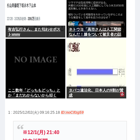
有吉弘行さん、また匂わせポス
ネトウヨ「高市さんは人工関節
トwww
なんだ！膝をついて被災者の話
聞くとか拷問だろ！」⇒高市の
膝に人工関節の手術痕が見当た
らない
ここ数年「どっちもどっち」と
タバコ違法化、日本人の9割が賛
か「まだわからないから叩く
成
な」とかゆうチキン野郎が増え
たけどどっから来たの？(´・ω・
`)
1 : 2025/12/02(火) 09:16:25.18
ID:noClfzg59
※12/1(月) 21:40