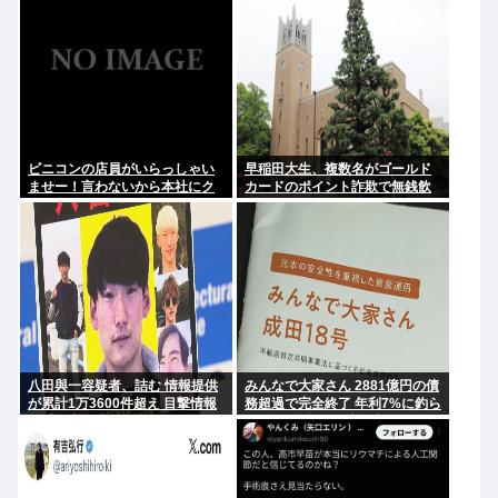
ビニコンの店員がいらっしゃい
早稲田大生、複数名がゴールド
ませー！言わないから本社にク
カードのポイント詐欺で無銭飲
レームいれてやりましたよ！
食
www
八田與一容疑者、詰む 情報提供
みんなで大家さん 2881億円の債
が累計1万3600件超え 目撃情報
務超過で完全終了 年利7%に釣ら
は「関東」が最多
れた3万人超の弱者の老後資金
2000億円が消滅