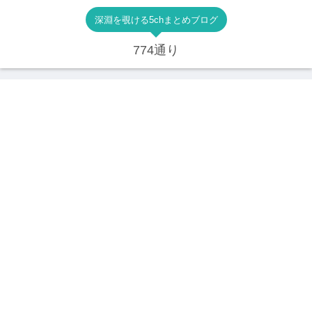
深淵を覗ける5chまとめブログ
774通り