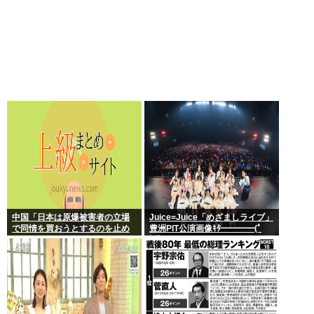
中国「日本は原爆被害者の立場
Juice=Juice「めざましライブ」
で同情を買おうとするのを止め
豊洲PIT公演画像ｷﾀ━━━━(ﾟ
ろ」
∀ﾟ)━━━━!!