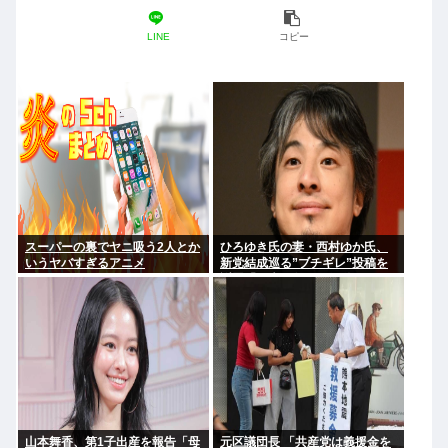
LINE
コピー
スーパーの裏でヤニ吸う2人とか
ひろゆき氏の妻・西村ゆか氏、
いうヤバすぎるアニメ
新党結成巡る”ブチギレ”投稿を
謝罪「配慮に欠けた行動でし
た」 夫婦で投稿
山本舞香、第1子出産を報告「母
元区議団長 「共産党は義援金を