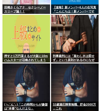
田﨑さくらアナ セクシーノー
【速報】新メンバー6人の生写真
スリーブ脇！！
『こんにちは！新メンバーです
☆』
押すと1万円貰えるが大阪に10m
刑事裁判には「疑わしきは罰せ
ハムスターが召喚されてしまう
ず」という原則があるのになぜ
ボタン
「性交の同意がなかった」とい
う確かめようが無いもので有罪
になるの？
(ヽ˶ ᷇ ん ᷆ ˵ )「この時間からが嫌儲
32歳適応障害無職、貯金2000万
は"本番"なんだよな」
←これ