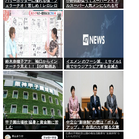
ハリーポッターに憧れる僕「フ
小野田紗栞ってスーパーアイド
ェラーチオ！苦しめ！レロレロ
ルスーパー人気メンになれる可
レロ」敵「うっ 」
能性あったよな？
鈴木奈穂子アナ 袖口からイン
イエメン のフーシ派、ミサイル1
ナーチラ見え！！【GIF動画あ
発でサウジアラビア軍を全滅さ
り】
せてしまうww
甲子園出場校 猛暑と資金難に苦
中立公”新体制”の壁は「ボトム
しむ
アップ」？ 合流のカギ握る立憲