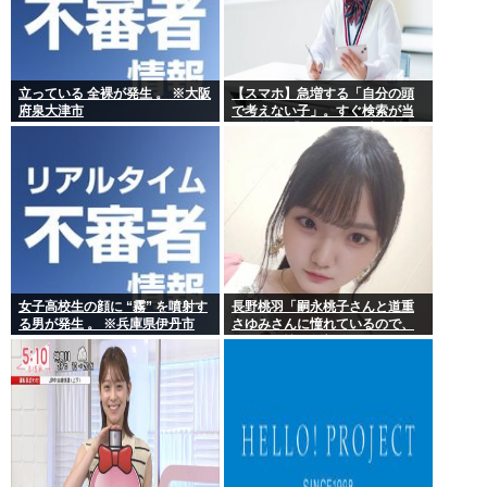
立っている 全裸が発生 。 ※大阪
【スマホ】急増する「自分の頭
府泉大津市
で考えない子」。すぐ検索が当
たり前に 「タイパ」至上主義
女子高校生の顔に “霧” を噴射す
長野桃羽「嗣永桃子さんと道重
る男が発生 。 ※兵庫県伊丹市
さゆみさんに憧れているので、
ふたりの憧れの部分をぎゅっと
集めた存在になり