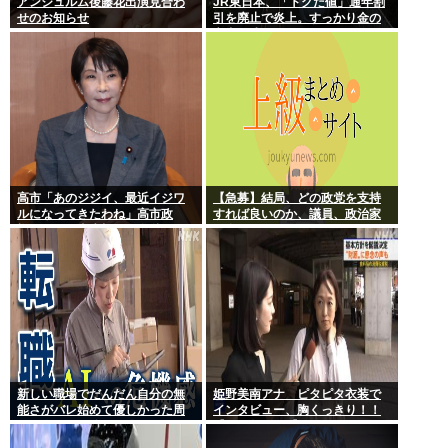
アンジュルム後藤花出演見合わ
JR東日本、「トクだ値」通年割
せのお知らせ
引を廃止で炎上。すっかり金の
亡者と成り下がったな
高市「あのジジイ、最近イジワ
【急募】結局、どの政党を支持
ルになってきたわね」高市政
すれば良いのか、議員、政治家
権、ついに麻生切り！嫌儲はど
は全員悪か
っちにつくの
新しい職場でだんだん自分の無
姫野美南アナ ピタピタ衣装で
能さがバレ始めて優しかった周
インタビュー、胸くっきり！！
りの人たちが徐々に冷たくなっ
【GIF動画あり】
ていく時ってゾクゾクするよな