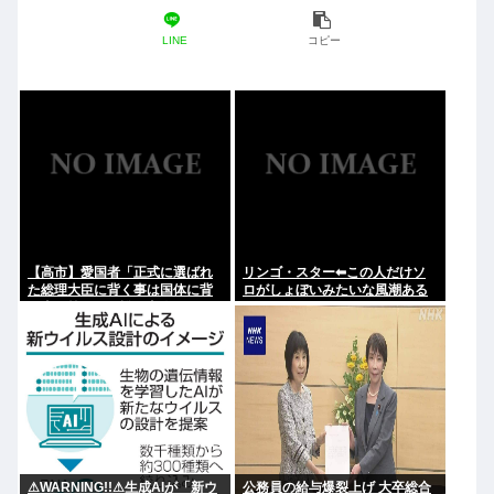
LINE
コピー
【高市】愛国者「正式に選ばれ
リンゴ・スター⬅︎この人だけソ
た総理大臣に背く事は国体に背
ロがしょぼいみたいな風潮ある
く事に等しい。誰が主人かハッ
じゃないですか
キリさせるべき」
⚠WARNING!!⚠生成AIが「新ウ
公務員の給与爆裂上げ 大卒総合