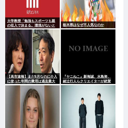
大学教授「勉強もスポーツも親
栃木県はなぜ不人気なのか
の収入で決まる。環境がないと
出来るわけがない」
【高市速報】まだ8月なのに介入
『ヤニねこ』新海誠、水島努、
に使った年間の費用は過去最大
綾辻行人らクリエイターが絶賛
と判明
過激描写はBPOでも議論に