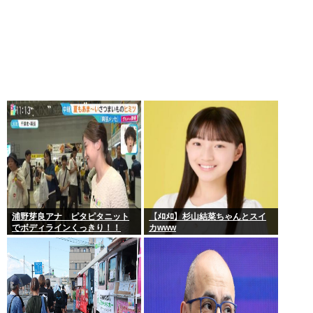
浦野芽良アナ ピタピタニット
【ﾒﾛﾒﾛ】杉山結菜ちゃんとスイ
でボディラインくっきり！！
カwww