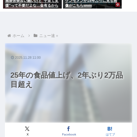
無茶苦茶言い難いけど"子育て支
ケンモメンが18年ぶりに見る画
援"って不要だよな…金有るから
像がこちらwww
子供作ってる癖に更に政府から
たんまり金貰う屑だよ
ホーム
ニュー速＋
2025.11.28 11:00
25年の食品値上げ、2年ぶり2万品
目超え
X
Facebook
はてブ