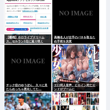
【覇権】ホロライブドリーム
高橋名人が左手のバネを取るた
ス、セルラン1位に返り咲く
め手術を決意
WIWIWIWIWIWIWIWIWIWIWIWI
WIWIWIWIWIWI
チック症のゆうぽん、久々に見
エ口同人音声、ヒロイン死亡エ
たらめっちゃ悪化してた…
ンドがブームに