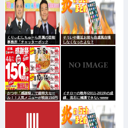
くりぃむしちゅーら所属の芸能
そういや最近お前ら自虐風自慢
事務所「チャッターボック
しなくなったよな？
ス」、熊本地震被災地に災害義
援金寄付を発表
かつや「感謝祭」で超特大セー
イチローの晩年(2011-2019)の成
ル！！人気メニューが税抜150円
績、流石に擁護できないwww
引き！！！