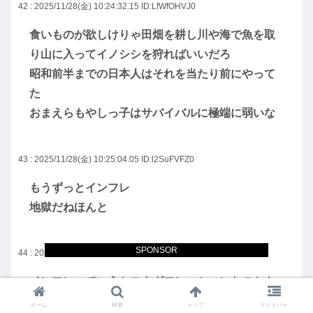
42 : 2025/11/28(金) 10:24:32.15
ID:LfWfOHVJ0
食いものが欲しけりゃ田畑を耕し川や海で魚を取
り山に入ってイノシシを狩ればいいだろ
昭和前半までの日本人はそれを当たり前にやって
た
おまえらもやしっ子はサバイバルに極端に弱いな
43 : 2025/11/28(金) 10:25:04.05
ID:l2SuFVFZ0
もうずっとインフレ
地獄だねほんと
SPONSOR
44 : 2025/11/28(金) 10:25:35.53
ID:eMeB0+2z0
インフレっていうかスタグフレーションなのかも
しれない
ホーム
検索
トップ
サイドバー