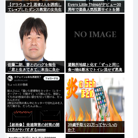
【デラウェア】若者2人を誘惑し
Every Little Thingがデビュー30
てレ●プしたダンス教室の女先生
周年で楽曲人気投票サイトを開
逮捕
設 俺はもちろんFace the
Changeに入れてきたぞ
佐藤二朗、妻とのハグを報告
避難所地獄と化す「ずっと同じ
「君と生きてきて、本当に良か
食べ物&断水でトイレ流せず悪臭
った」「文〇砲より遥かに威力
&床に直接就寝&コロナ感染」
は弱いが、僕のノロケ砲をお見
舞いする」
【超画像】発達障害の封筒の開
39歳手取り21万ってヤバいの
け方がヤバすぎるwww
か？