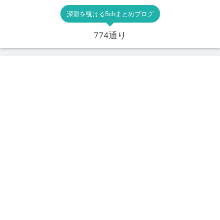
深淵を覗ける5chまとめブログ
774通り