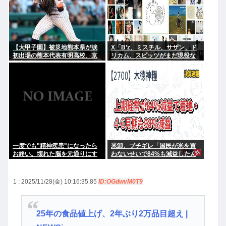
【大甲子園】被災地熊本県が涙
X「B’z、ミスチル、サザン、ド
初出場の熊本代表有明高校、京
リカム、スピッツがまだ現役な
都立命館に9回裏2アウトから逆
の凄いよな。今の歌手が30年後
転勝利
にやれてるだろうか？」
一度でも"精神疾患"になったら
米卸、ブチギレ「国民が米を買
お終い。壊れた脳を元通りにす
わないせいで84%も減益したん
る医療技術は無い。
だが？」
1 : 2025/11/28(金) 10:16:35.85
ID:OGdwvM0T9
25年の食品値上げ、2年ぶり2万品目超え |