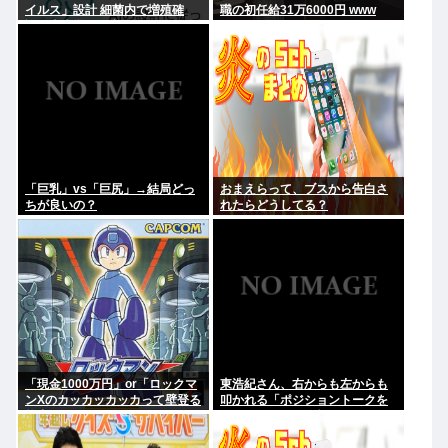
イルス」設計 細菌内で増殖確
職の初任給31万6000円 www
認、米大学が研究
「巨乳」vs「巨尻」→結局どっ
おまえらって、ブスから告白さ
ちが良いの？
れたらどうしてる？
「現金1000万円」or「ロックマ
東浩紀さん、右からも左からも
ンXのカッカッカッカって壁登る
叩かれる「ポジショントークを
能力」
しないからこそ信頼できる」と
擁護されるwww