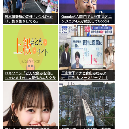
熊本避難所の皆様「パンばっか
GoogleのAI部門で大地震 天才エ
り。飽き飽きしてる」
ンジニア4人が結託してGoogle
を離脱 遅れを取るAI競争さらに
苦しく 株価に影響大
ロキソニン「どんな痛みも治し
三山賀子アナと森山みなみア
ちゃいますw」←現代のエリクサ
ナ 巨乳 ＆ ノースリーブ！！
ーやろ…
【GIF動画あり】