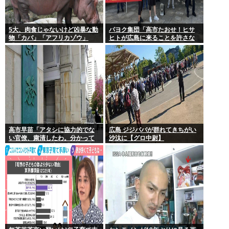
5大、肉食じゃないけど凶暴な動
パヨク集団「高市たおせ！ヒサ
物「カバ」「アフリカゾウ」
ヒトが広島に来ることを許さな
「バッファロー」「コーカサス
い！天皇制打倒！」
オオカブト」
高市早苗「アタシに協力的でな
広島 ジジババが群れてきちがい
い官僚、粛清したわ。分かって
沙汰に【グロ中尉】
るわね？」他の官僚「(ブルブ
ル)」