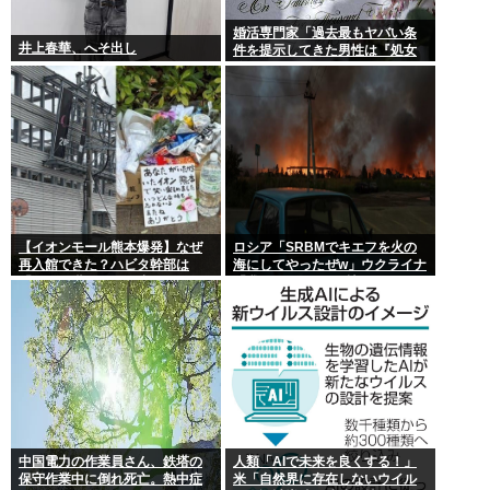
婚活専門家「過去最もヤバい条
井上春華、へそ出し
件を提示してきた男性は『処女
信仰』」ケンモメン…
【イオンモール熊本爆発】なぜ
ロシア「SRBMでキエフを火の
再入館できた？ハビタ幹部は
海にしてやったぜw」ウクライナ
「モール職員は引き止めなかっ
「我々もSRBMで反撃する
た」イオン「運用を徹底できな
ぞ！」
かった可能性」
中国電力の作業員さん、鉄塔の
人類「AIで未来を良くする！」
保守作業中に倒れ死亡。熱中症
米「自然界に存在しないウイル