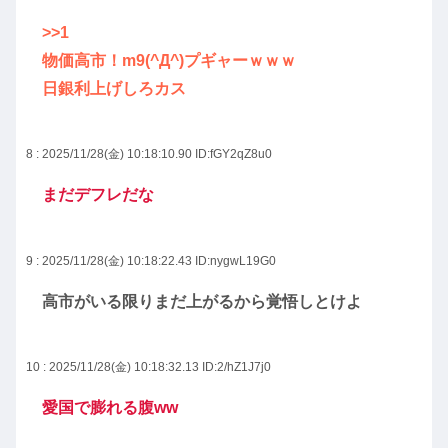
>>1
物価高市！m9(^Д^)プギャーｗｗｗ
日銀利上げしろカス
8 : 2025/11/28(金) 10:18:10.90
ID:fGY2qZ8u0
まだデフレだな
9 : 2025/11/28(金) 10:18:22.43
ID:nygwL19G0
高市がいる限りまだ上がるから覚悟しとけよ
10 : 2025/11/28(金) 10:18:32.13
ID:2/hZ1J7j0
愛国で膨れる腹ww