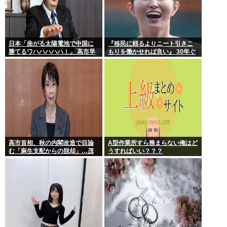
日本「曲がる太陽電池で中国に
『移民に頼るよりニート引きこ
勝てるワハハハハハ！」 高市早
もりを働かせれば良い』 30年ぐ
苗「勝てる！ ガハハハハハ
らい言ってるけど絶対に実現し
ハ！」
ない理由www
高市首相、秋の内閣改造で目論
A型作業所すら務まらない俺はど
む「麻生支配からの脱却」…茂
うすればいい？？？
木敏充氏も小林鷹之氏もクビ