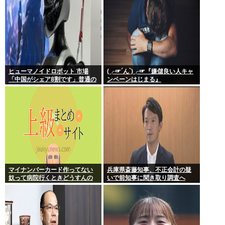
ヒューマノイドロボット 市場
(╭☞´ん`)╭☞『嫌儲良い人キャ
「中国がシェア8割です」普通の
ンペーンはじまる』
日本人怒りのフェイクニュース
認定へ…
マイナンバーカード作ってない
兵庫県斎藤知事、不正会計の疑
奴って病院行くときどうすんの
いで前知事に聞き取り調査へ