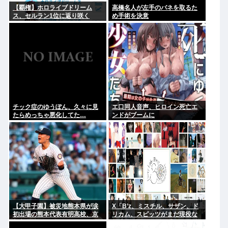
【覇権】ホロライブドリーム
高橋名人が左手のバネを取るた
ス、セルラン1位に返り咲く
め手術を決意
WIWIWIWIWIWIWIWIWIWIWIWI
WIWIWIWIWIWI
チック症のゆうぽん、久々に見
エ口同人音声、ヒロイン死亡エ
たらめっちゃ悪化してた…
ンドがブームに
【大甲子園】被災地熊本県が涙
X「B’z、ミスチル、サザン、ド
初出場の熊本代表有明高校、京
リカム、スピッツがまだ現役な
都立命館に9回裏2アウトから逆
の凄いよな。今の歌手が30年後