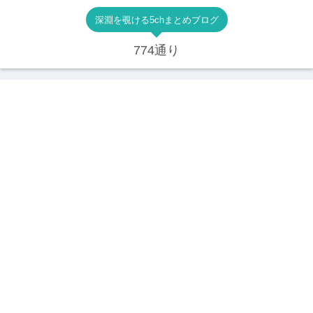
深淵を覗ける5chまとめブログ
774通り