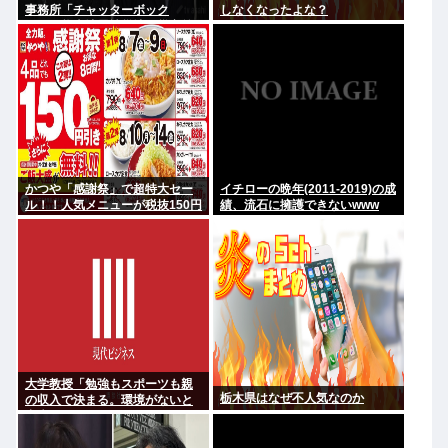
事務所「チャッターボック
しなくなったよな？
ス」、熊本地震被災地に災害義
援金寄付を発表
かつや「感謝祭」で超特大セー
イチローの晩年(2011-2019)の成
ル！！人気メニューが税抜150円
績、流石に擁護できないwww
引き！！！
大学教授「勉強もスポーツも親
栃木県はなぜ不人気なのか
の収入で決まる。環境がないと
出来るわけがない」