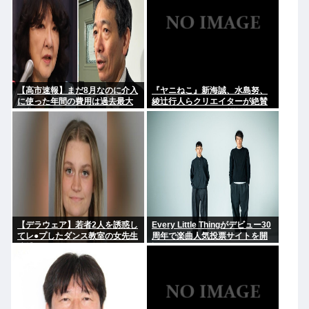
【高市速報】まだ8月なのに介入
『ヤニねこ』新海誠、水島努、
に使った年間の費用は過去最大
綾辻行人らクリエイターが絶賛
と判明
過激描写はBPOでも議論に
【デラウェア】若者2人を誘惑し
Every Little Thingがデビュー30
てレ●プしたダンス教室の女先生
周年で楽曲人気投票サイトを開
逮捕
設 俺はもちろんFace the
Changeに入れてきたぞ