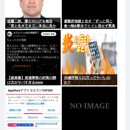
佐藤二朗、妻とのハグを報告
避難所地獄と化す「ずっと同じ
「君と生きてきて、本当に良か
食べ物&断水でトイレ流せず悪臭
った」「文〇砲より遥かに威力
&床に直接就寝&コロナ感染」
は弱いが、僕のノロケ砲をお見
舞いする」
【超画像】発達障害の封筒の開
39歳手取り21万ってヤバいの
け方がヤバすぎるwww
か？