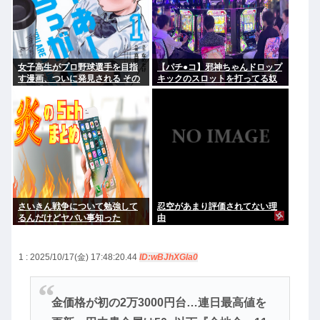
女子高生がプロ野球選手を目指
【パチ●コ】邪神ちゃんドロップ
す漫画、ついに発見される その
キックのスロットを打ってる奴
名も「ゆーあーすらっがー」
がヤバすぎてワロタ
さいきん戦争について勉強して
忍空があまり評価されてない理
るんだけどヤバい事知った
由
1 : 2025/10/17(金) 17:48:20.44
ID:wBJhXGla0
金価格が初の2万3000円台…連日最高値を