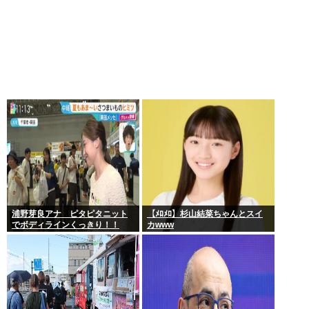
浦野芽良アナ ピタピタニット
【ﾒﾛﾒﾛ】杉山結菜ちゃんとスイ
でボディラインくっきり！！
カwww