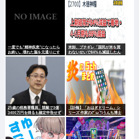
転勝利
にやれてるだろうか？」
一度でも"精神疾患"になったら
米卸、ブチギレ「国民が米を買
お終い。壊れた脳を元通りにす
わないせいで84%も減益したん
る医療技術は無い。
だが？」
25歳の税務署職員、競艇で3億
【訃報】「おはぎドリーム」シ
3400万円を得るも確定申告せず
リーズ 作家の(*´ω`*)うんち博士
逮捕。その他の余罪も
さん死去 64歳