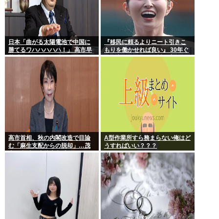
日本「曲がる太陽電池で中国に
『移民に頼るよりニート引きこ
勝てるワハハハハハ！」 高市早
もりを働かせれば良い』 30年ぐ
苗「勝てる！ ガハハハハハ
らい言ってるけど絶対に実現し
ハ！」
ない理由www
高市首相、秋の内閣改造で目論
A型作業所すら務まらない俺はど
む「麻生支配からの脱却」…茂
うすればいい？？？
木敏充氏も小林鷹之氏もクビ