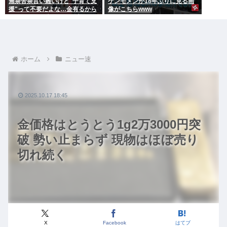
無茶苦茶言い難いけど"子育て支
ケンモメンが18年ぶりに見る画
援"って不要だよな…金有るから
像がこちらwww
子供作ってる癖に更に政府から
たんまり金貰う屑だよ
ホーム
ニュー速
2025.10.17 18:45
金価格はとうとう1g2万3000円突
破 勢い止まらず 現物はほぼ売り
切れ続く
X
Facebook
はてブ