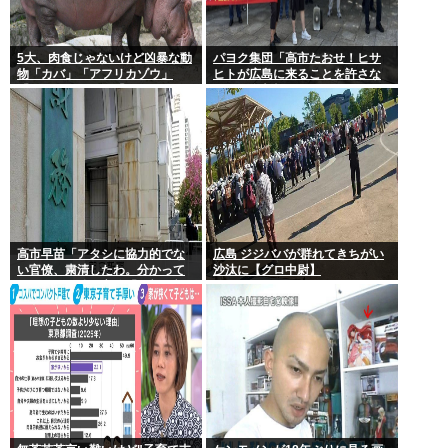
5大、肉食じゃないけど凶暴な動
パヨク集団「高市たおせ！ヒサ
物「カバ」「アフリカゾウ」
ヒトが広島に来ることを許さな
「バッファロー」「コーカサス
い！天皇制打倒！」
オオカブト」
高市早苗「アタシに協力的でな
広島 ジジババが群れてきちがい
い官僚、粛清したわ。分かって
沙汰に【グロ中尉】
るわね？」他の官僚「(ブルブ
ル)」