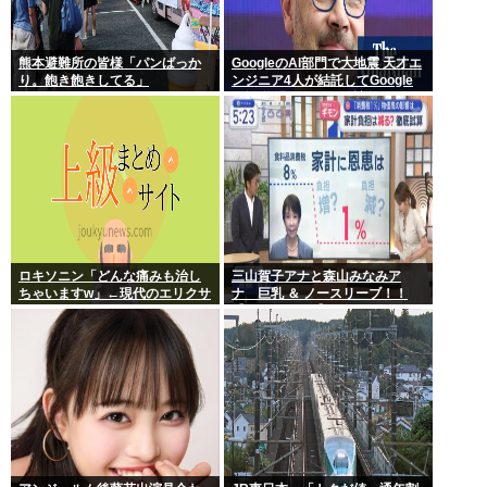
熊本避難所の皆様「パンばっか
GoogleのAI部門で大地震 天才エ
り。飽き飽きしてる」
ンジニア4人が結託してGoogle
を離脱 遅れを取るAI競争さらに
苦しく 株価に影響大
ロキソニン「どんな痛みも治し
三山賀子アナと森山みなみア
ちゃいますw」←現代のエリクサ
ナ 巨乳 ＆ ノースリーブ！！
ーやろ…
【GIF動画あり】