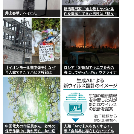
婚活専門家「過去最もヤバい条
井上春華、へそ出し
件を提示してきた男性は『処女
信仰』」ケンモメン…
【イオンモール熊本爆発】なぜ
ロシア「SRBMでキエフを火の
再入館できた？ハビタ幹部は
海にしてやったぜw」ウクライナ
「モール職員は引き止めなかっ
「我々もSRBMで反撃する
た」イオン「運用を徹底できな
ぞ！」
かった可能性」
中国電力の作業員さん、鉄塔の
人類「AIで未来を良くする！」
保守作業中に倒れ死亡。熱中症
米「自然界に存在しないウイル