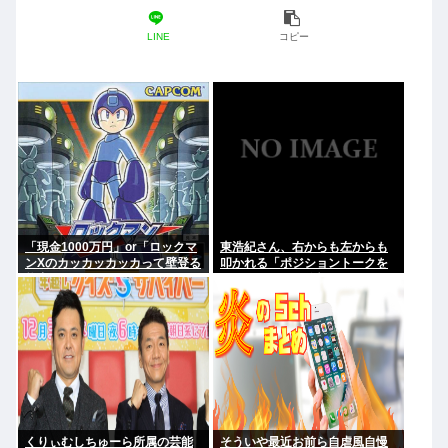
LINE
コピー
「現金1000万円」or「ロックマ
東浩紀さん、右からも左からも
ンXのカッカッカッカって壁登る
叩かれる「ポジショントークを
能力」
しないからこそ信頼できる」と
擁護されるwww
くりぃむしちゅーら所属の芸能
そういや最近お前ら自虐風自慢