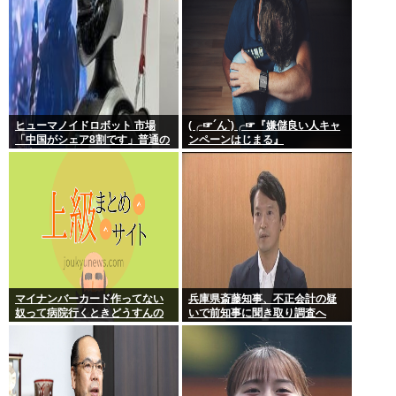
ヒューマノイドロボット 市場
(╭☞´ん`)╭☞『嫌儲良い人キャ
「中国がシェア8割です」普通の
ンペーンはじまる』
日本人怒りのフェイクニュース
認定へ…
マイナンバーカード作ってない
兵庫県斎藤知事、不正会計の疑
奴って病院行くときどうすんの
いで前知事に聞き取り調査へ