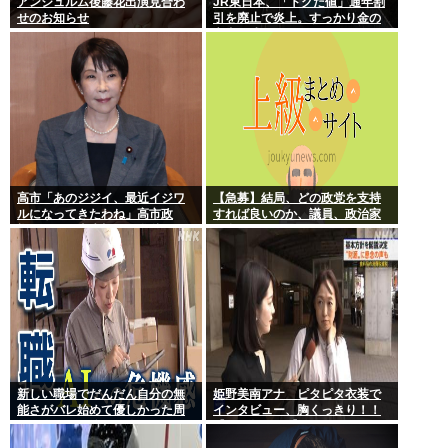
アンジュルム後藤花出演見合わ
JR東日本、「トクだ値」通年割
せのお知らせ
引を廃止で炎上。すっかり金の
亡者と成り下がったな
高市「あのジジイ、最近イジワ
【急募】結局、どの政党を支持
ルになってきたわね」高市政
すれば良いのか、議員、政治家
権、ついに麻生切り！嫌儲はど
は全員悪か
っちにつくの
新しい職場でだんだん自分の無
姫野美南アナ ピタピタ衣装で
能さがバレ始めて優しかった周
インタビュー、胸くっきり！！
りの人たちが徐々に冷たくなっ
【GIF動画あり】
ていく時ってゾクゾクするよな