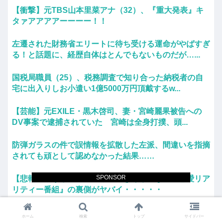
【衝撃】元TBS山本里菜アナ（32）、『重大発表』キ
タァアアアアーーーー！！
左遷された財務省エリートに待ち受ける運命がやばすぎ
る！と話題に、経歴自体はとんでもないものだが…...
国税局職員（25）、税務調査で知り合った納税者の自
宅に出入りしお小遣い1億5000万円頂戴するw...
【芸能】元EXILE・黒木啓司、妻・宮崎麗果被告への
DV事案で逮捕されていた 宮崎は全身打撲、頭...
防弾ガラスの件で誤情報を拡散した左派、間違いを指摘
されても頑として認めなかった結果……
SPONSOR
【悲報】ゆうちゃみの暴露で浮き彫りになる『恋愛リア
リティー番組』の裏側がヤバイ・・・・・
【悲報】タクシー運転手、儲かりまくることが判明ｗｗ
ホーム
検索
トップ
サイドバー