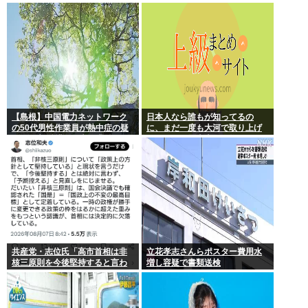
か
スを設計増殖に成功」技術が進
む程自ら破滅要因を増やす愚種
【島根】中国電力ネットワーク
日本人なら誰もが知ってるの
の50代男性作業員が熱中症の疑
に、まだ一度も大河で取り上げ
いで死亡 鉄塔の保守作業後に倒
られてない歴史上の人物
れる 邑南町
共産党・志位氏「高市首相は非
立花孝志さんらポスター費用水
核三原則を今後堅持すると言わ
増し容疑で書類送検
ない！」