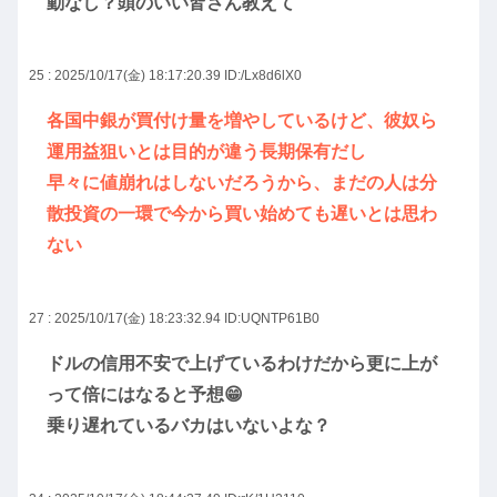
動なし？頭のいい皆さん教えて
25 : 2025/10/17(金) 18:17:20.39
ID:/Lx8d6lX0
各国中銀が買付け量を増やしているけど、彼奴ら
運用益狙いとは目的が違う長期保有だし
早々に値崩れはしないだろうから、まだの人は分
散投資の一環で今から買い始めても遅いとは思わ
ない
27 : 2025/10/17(金) 18:23:32.94
ID:UQNTP61B0
ドルの信用不安で上げているわけだから更に上が
って倍にはなると予想😁
乗り遅れているバカはいないよな？