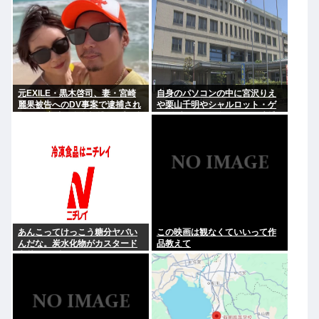
元EXILE・黒木啓司、妻・宮崎
自身のパソコンの中に宮沢りえ
麗果被告へのDV事案で逮捕され
や栗山千明やシャルロット・ゲ
ていた 宮崎は全身打撲、頭部裂
ンズブールを保存した男を逮捕
傷及び打撲、頸部損傷の怪我
あんこってけっこう糖分ヤバい
この映画は観なくていいって作
んだな。炭水化物がカスタード
品教えて
七越の1.8倍くらいあったぞ。