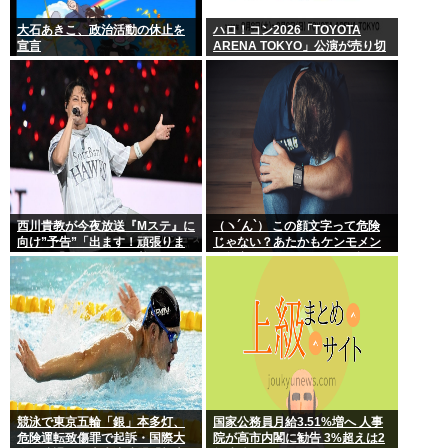
大石あきこ、政治活動の休止を
ハロ！コン2026「TOYOTA
宣言
ARENA TOKYO」公演が売り切
れない
西川貴教が今夜放送『Mステ』に
（ヽ´ん`） この顔文字って危険
向け”予告”「出ます！頑張りま
じゃない？あたかもケンモメン
す！」「恐らくアレも着ま
が無害で優しい一般人だと誤解
す！」期待膨らむ
させる恐れがある
競泳で東京五輪「銀」本多灯、
国家公務員月給3.51%増へ 人事
危険運転致傷罪で起訴・国際大
院が高市内閣に勧告 3%超えは2