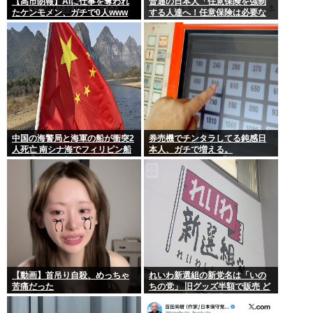
【高市朗報】AIに仕事を奪われ
普通の日本人「任意保険を強制
たケンモメン、ガチで0人www
する人達へ！任意保険は必要な
い。そもそも事故を起こしませ
ん」
中国の海警局と海軍の船が衝突2
券売機でチンタラしてる鈍感日
人死亡 南シナ海でフィリピン船
本人、ガチで増える。
を追跡中、公表までに1年
197cm57kgの俺が背後5cmまで
接近してるのに急ぎもしない
件。
【動画】首吊り自殺、めっちゃ
れいわ新選組の新党名は「いの
苦痛だった
ちの党」 旧グッズ半額で販売 ど
うなる秘書給与疑惑