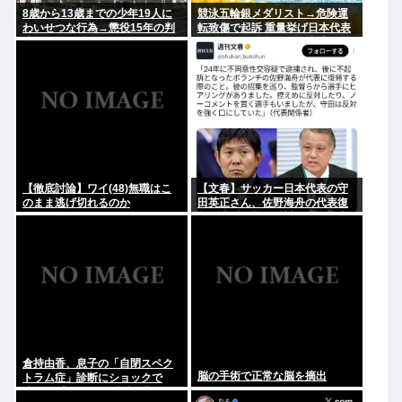
8歳から13歳までの少年19人に
競泳五輪銀メダリスト→危険運
わいせつな行為→懲役15年の判
転致傷で起訴 重量挙げ日本代表
決
→万引きで強盗致傷で逮捕 脳筋
ヤバない？
【徹底討論】ワイ(48)無職はこ
【文春】サッカー日本代表の守
のまま逃げ切れるのか
田英正さん、佐野海舟の代表復
帰について強く反対していた事
が判明
倉持由香、息子の「自閉スペク
脳の手術で正常な脳を摘出
トラム症」診断にショックで
涙… 見逃していた乳幼児期のサ