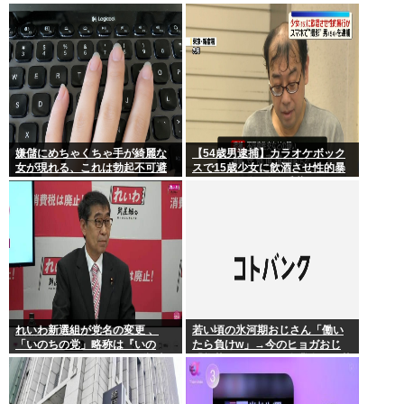
会を辞退…日本水泳連盟「報告
年連続
が遅れお詫び」
嫌儲にめちゃくちゃ手が綺麗な
【54歳男逮捕】カラオケボック
女が現れる、これは勃起不可避
スで15歳少女に飲酒させ性的暴
行 スマホで撮影か 千葉
れいわ新選組が党名の変更 、
若い頃の氷河期おじさん「働い
「いのちの党」略称は『いの
たら負けw」→今のヒョガおじ
ち』 SNSではTIM・ゴルゴ松本
「惣菜たけぇよ..」 自業自得で草
に言及「ゴルゴ出馬確定」「党
首は決まり」