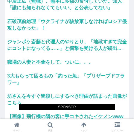
中居正広（無職）、熊本に多額の寄付していた。知人
「誰にも知られなくてもいい、と公表してない」
石破茂前総理「ウクライナが核放棄しなければロシア侵
攻しなかった」！
ジャンポケ斎藤と代理人のやりとり、「地獄すぎて完全
にコントになってる……」と衝撃を受ける人が続出...
職場の人妻と不倫をして、ついに、、、
3大もらって困るもの「釣った魚」「プリザーブドフラ
ワー」
坊さんを今すぐ皆殺しにするべき理由が詰まった画像が
こちら
SPONSOR
【画像】飛行機の隣の客に手コキされたイケメンwww
券売機でチンタラしてる鈍感日本人、ガチで増える。
ホーム
検索
トップ
サイドバー