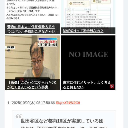
普通の日本人「任意保険入るや
MARCHって高学歴なの？
つはバカ、事故起こさなきゃい
いだけ」
【画像】このハゲにやられたJK
東京に住むメリット、よく考え
がたくさんいるという事実
ると何もない
1 : 2025/10/09(木) 08:17:50.66
ID:p+X3VN9C9
世田谷区など都内16区が実施している団