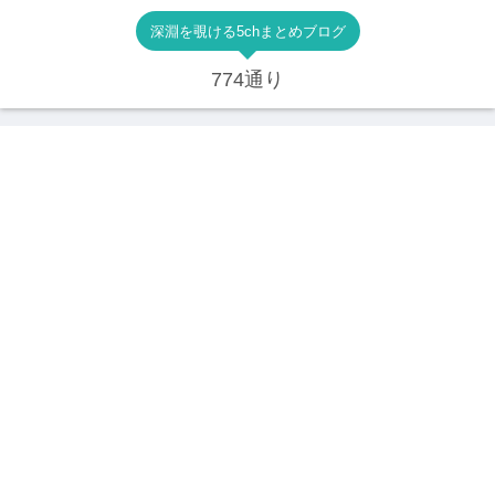
深淵を覗ける5chまとめブログ
774通り