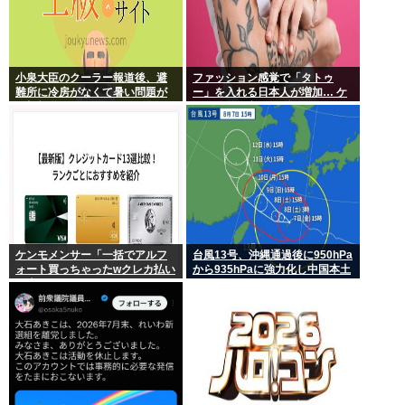
小泉大臣のクーラー報道後、避
ファッション感覚で「タトゥ
難所に冷房がなくて暑い問題が
ー」を入れる日本人が増加… ケ
一切報道されなくなる。問題解
ンモメンの意見を聞きたい。
決したの？
ケンモメンサー「一括でアルフ
台風13号、沖縄通過後に950hPa
ォート買っちゃったwクレカ払い
から935hPaに強力化し中国本土
で来月の俺ごめんねー」銀行
へwww
「デビットカードなんで即時引
き落としです」