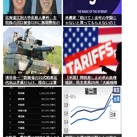
北海道江別大学生殺人事件、主
米農家「助けて！去年の半額じ
犯格の川口被告(19)に無期懲役の
ゃないと買ってもらえないの！
判決
作れば作るほど赤字で死にそ
う！」
清谷信一「防衛省の10式戦車近
【米国】関税差し止め求め政権
代化は矛盾だらけ。陸自には運
提訴、民主党系25州「大統領権
用理念もコスト意識もない」
限逸脱」