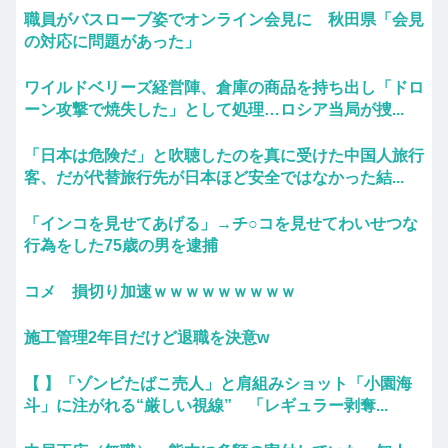
職員がバスローブ姿でオンライン会見に 秋田県「会見
の対応に問題があった」
ワイルドベリーズ経営陣、倉庫の商品を持ち出し「ドロ
ーン攻撃で焼失した」として処理…ロシア当局が捜...
「日本は危険だ」と吹聴したのを真に受けた中国人旅行
客、だが代替旅行先が日本ほど安全ではなかった結...
「インコを見せてあげる」→チ○コを見せてわいせつな
行為をした75歳の男を逮捕
コメ 損切り加速ｗｗｗｗｗｗｗｗｗ
施工管理2年目だけど退職を決意w
【 】「ゾンビたばこ売人」と肩組みショット「小園海
斗」に注がれる“厳しい視線” 「レギュラー剥奪...