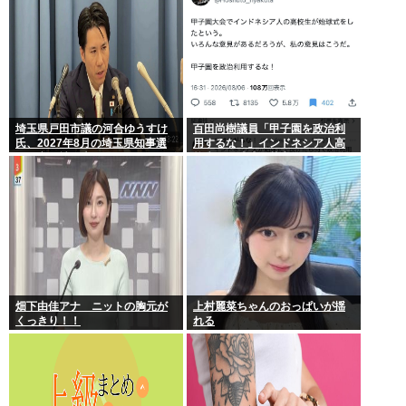
埼玉県戸田市議の河合ゆうすけ
百田尚樹議員「甲子園を政治利
氏、2027年8月の埼玉県知事選
用するな！」インドネシア人高
への立候補を表明
校生の始球式に苦言www
畑下由佳アナ ニットの胸元が
上村麗菜ちゃんのおっぱいが揺
くっきり！！
れる