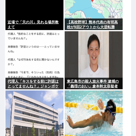
近場で「天の川」見れる場所教
【高校野球】熊本代表の有明高
えて
校が9回2アウトから大逆転勝
利！！！感動をありがとう
代理人「キスをする前に許諾は
東広島市の殺人放火事件 逮捕の
とってませんね？」ジャンポケ
「義理のおい」倉本幹太容疑者
斎藤「今までこれからキスしま
夫婦への殺人や殺人未遂容疑に
すなんて宣言することなかった
ついては不起訴 放火などの罪で
ので」
は起訴