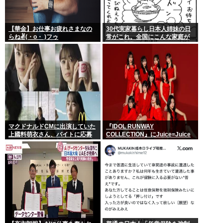
【華金】お仕事お疲れさまなの
30代実家暮らし日本人姉妹の日
らね✌(・o・ )フゥ
常がこれ。全国にこんな家庭が
400万世帯ある。
マクドナルドCMに出演していた
『IDOL RUNWAY
上國料萌衣さん、バイトに応募
COLLECTION』にJuice=Juice
するも書類選考で落ちる
の出演決定