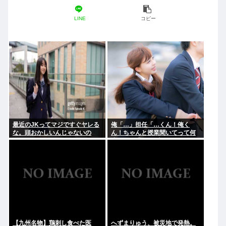
LINE
コピー
最近のJKってマジですぐヤレる
俺「…」担任「…くん！俺く
な。頭おかしいんじゃないの
ん！ちゃんと授業聞いてって何
度m」俺「(───来るッ！)」
【九州名物】鶏刺し食べた医
へずまりゅう、被災地で発熱。