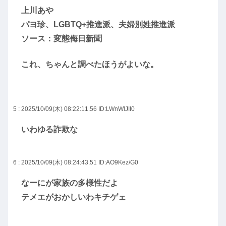
上川あや
パヨ珍、LGBTQ+推進派、夫婦別姓推進派
ソース：変態侮日新聞
これ、ちゃんと調べたほうがよいな。
5 : 2025/10/09(木) 08:22:11.56
ID:LWnWlJII0
いわゆる詐欺な
6 : 2025/10/09(木) 08:24:43.51
ID:AO9Kez/G0
なーにが家族の多様性だよ
テメエがおかしいわキチゲェ