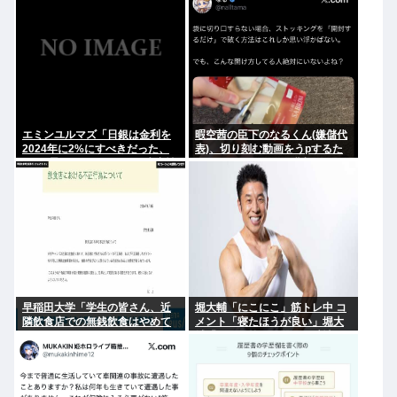
インとは
エミンユルマズ「日銀は金利を
暇空茜の臣下のなるくん(嫌儲代
2024年に2%にすべきだった、
表)、切り刻む動画をうpするた
2%で景気が悪くなるなら生産性
めにストッキングを購入、ハサ
が低い利益が出せない企業、潰
ミを入れて感触を楽しむ
れろ
早稲田大学「学生の皆さん、近
堀大輔「にこにこ」筋トレ中 コ
隣飲食店での無銭飲食はやめて
メント「寝たほうが良い」堀大
ください」
輔「！！」筋トレ器具を破壊