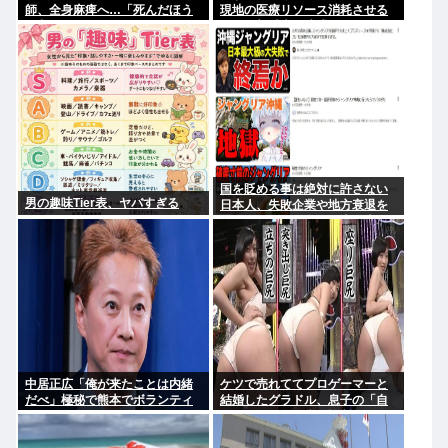
師、全身麻痺へ…「死んだほう
現地の医療リソース消耗させる
が良い」
とか予想以上に迷惑だったな
国を貶める事は絶対に許さない
男の趣味Tier表、ヤバすぎる
日本人、失敗企業や地方衰退を
エンタメ化して楽しむ事は大好
きだったと判明www
中居正広「俺が来たことは内緒
ケツで売れててプロゲーマーと
だべ」極秘で熊本でボランティ
結婚したグラドル、息子の「自
アをしていたwww
閉スペクトラム症」診断にショ
ックで泣く