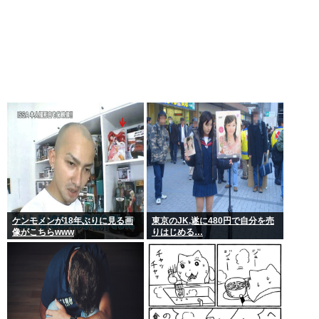
ケンモメンが18年ぶりに見る画
東京のJK,遂に480円で自分を売
像がこちらwww
りはじめる…