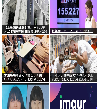
【上級国民速報】夏ボーナス平
堤礼実アナ ノースリーブ！！
均104万円突破 建設業は平均200
万円超 なお対象は大手163社93
万人、全就業者の1%強
末期癌患者さん「苦しい！痛
ドイツ、熱中症で10,000人以上
い！しんどい！」と投稿した5日
死亡、ほとんどがおまえらと同
後に穏やかに旅立つ
年代、若者は元気