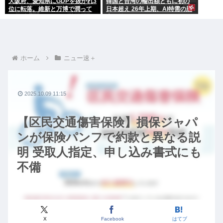
大阪府、愛知県にGDPを抜かれ3
韓国と台湾の輸出額ともに初の
位に転落。維新と万博で潤って
日本超え 26年上期、AI特需の恩
るはずじゃ…
恵で差
ホーム
ニュー速＋
2025.10.09 11:15
【区民交通傷害保険】損保ジャパ
ンが保険パンフで約款と異なる説
明 受取人指定、申し込み書式にも
不備
X
Facebook
はてブ