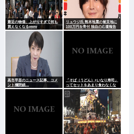
最近の物価、上がりすぎて何も
リュウジ氏 熊本地震の被災地に
買えなくなるwww
100万円を寄付 独自の応援報告
「料理研究家に出来るのはこれ
くらい」
高市早苗のニュース記事、コメ
「そば（うどん）+いなり寿司」
ント欄閉鎖…
ってセットをあまり食わなくな
った理由。