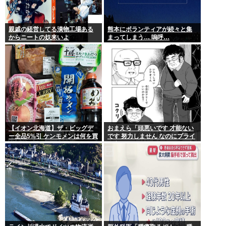
親戚の経営してる漬物工場ある
熊本にボランティアが続々と集
からニートの奴来いよ
まってしまう… 嗚呼…
【イオン北海道】ザ・ビッグデ
おまえら「頭悪いです 才能ない
ー全品5%引 ケンモメンは何を買
です 努力しません なのにプライ
うの？
ド高いです ネットに偉そうな事
書きます」←これなんで？