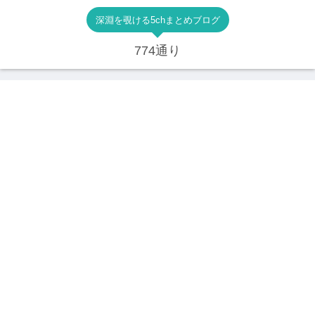
深淵を覗ける5chまとめブログ
774通り