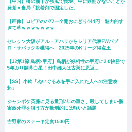
【中国】橋の欄干が強風で倒壊、中に鉄筋がないことが
発覚＝当局「接着剤で固定した」
【画像】ロピアのパワー全開おにぎり444円 魅力的す
ぎて草ｗｗｗｗｗｗｗ
セレッソ大阪がアル・アハリからシリア代表FWパブ
ロ・サバックを獲得へ 2025年のKリーグ得点王
【J2第1節 鳥栖×甲府】鳥栖が好相性の甲府に2-0快勝で
5年ぶり開幕白星！田中雄大は古巣に恩返...
【SS】小鈴「ぬいぐるみを手に入れた人への注意喚
起」
ジャンポケ斉藤に見る量刑7年の重さ、殺してしまい傷
害致死罪を狙う方が量刑的には軽いと話題
吉野家のステーキ定食1500円