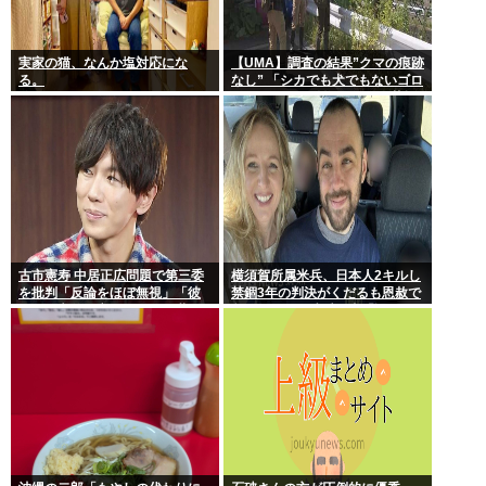
実家の猫、なんか塩対応にな
【UMA】調査の結果”クマの痕跡
る。
なし” 「シカでも犬でもないゴロ
ンとして黒い動物を見た」 札幌
市清田区
古市憲寿 中居正広問題で第三委
横須賀所属米兵、日本人2キルし
を批判「反論をほぼ無視」「彼
禁錮3年の判決がくだるも恩赦で
らが一方的に言ったことが世の
釈放！ニュー速愛国者「辺野
中に定着してしまう」橋下徹も
古！」
同調