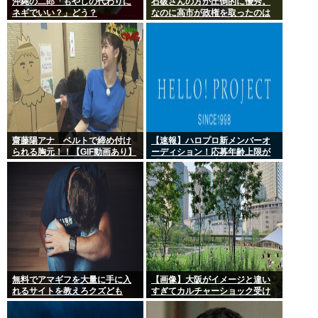
沖縄の二郎「もやしの代わりに
石破さんの方が圧倒的に優秀。
ネギでいい？」どう？
なのに高市が政権を取ったのは
おかしい
齋藤陽アナ ベルトで締め付け
【速報】ハロプロ新メンバーオ
られる胸元！！【GIF動画あり】
ーディション！応募年齢上限が
『22歳』に引き上げられる
無料でアマギフを大量に手に入
【画像】大阪がイメージと違い
れるサイトを教えろクズども
すぎてカルチャーショック受け
てる