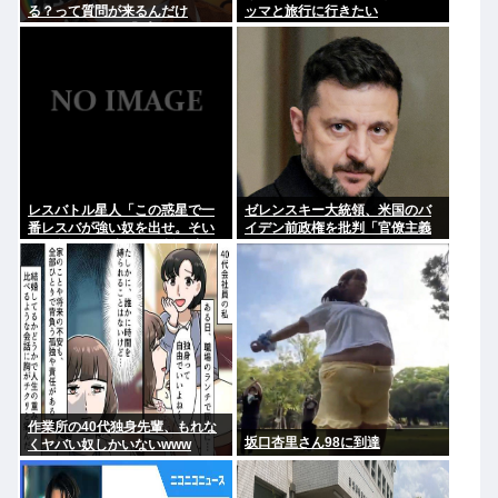
る？って質問が来るんだけ
ッマと旅行に行きたい
ど…」 ネット民「プークスクス
w」 ヒカキン「…！？」
レスバトル星人「この惑星で一
ゼレンスキー大統領、米国のバ
番レスバが強い奴を出せ。そい
イデン前政権を批判「官僚主義
つが負けたら滅ぼす」 誰を出
だった」
す？
作業所の40代独身先輩、もれな
坂口杏里さん98に到達
くヤバい奴しかいないwww