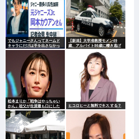
でもジャニーさんってネームド
【新潟】大学准教授モメン49
キャラにだけは手を出さなかっ
歳、アルバイト86歳に轢き逃げ
た星人だよな
され死亡
松本まりか「戦争はやっちゃい
ヒコロヒーと無料でキス する？
かん」祖父が生涯最も口にした
言葉を紹介 平和への思いをつづ
る