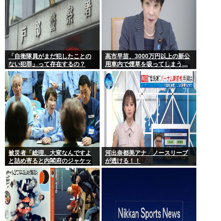
「自衛隊員がまだ犯したことの
高市早苗、3000万円以上の新公
ない犯罪」って存在するの？
用車内で煙草を吸ってしまう…
被災者「総理、大変なんですよ
河出奈都美アナ ノースリーブ
と詰め寄ると内閣府のジャケッ
が透ける！！
トを着た人に『静かに 』とすご
まれた」