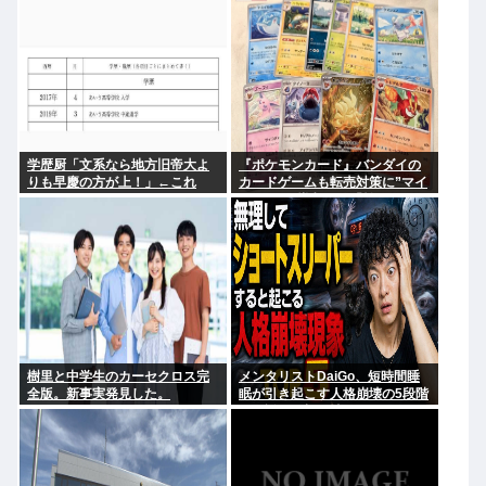
学歴厨「文系なら地方旧帝大よ
『ポケモンカード』バンダイの
りも早慶の方が上！」←これ
カードゲームも転売対策に”マイ
ナンバー”導入開始「効果テキメ
ン」
樹里と中学生のカーセクロス完
メンタリストDaiGo、短時間睡
全版。新事実発見した。
眠が引き起こす人格崩壊の5段階
を解説…最初に壊れるのは眠気
ではなく「心の余白」