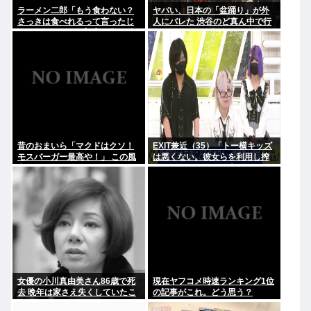
ラーメン二郎「もう食わない？
ヤバい、日本の「盆踊り」が外
さっきは食べれるって言ったじ
人にバレた 渋谷のど真ん中で行
ゃねーか！」（ヽ´ん`）「」 反
われた盆踊り参加者67000人の
論できる？
うち20000人が外人、ダンシン
グヒーローに熱狂
昔のおまいら「マクドはクソ！
EXIT兼近（35）「トー横キッズ
モスバーガー最高や！」 この風
は悪くない。彼女らを利用し搾
潮はもう無くなった？
取しようとする悪い大人たちが
問題」
女優の小川真由美さん86歳で死
現在ヤフコメ時速ランキング1位
去 晩年は家さえ失くしていたこ
の記事がこれ。どう思う？
とが判明