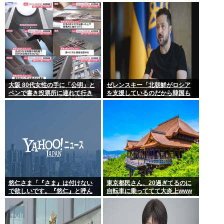
ピニング・トー・ホールドも流
体的に何もしてくれない。結果
れる
的に傷つく。福祉は自由が奪わ
れる」
大阪 80代女性の手に「公明」と
ゼレンスキー「北朝鮮がロシア
ペンで書き投票所に連れて行き
を支援しているのだから韓国も
投票干渉 60女を送検【いさ酒
ウクライナを支援しろ」
場】
悠仁さま「『さま』は付けない
東京都民さん、20過ぎてるのに
で欲しいです。『悠仁』と呼ん
自転車に乗っててて大炎上www
でください」
女「いい歳した男で自転車に乗
るのは知的障がい者だけだよ？