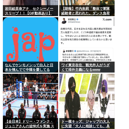
岩田絵里奈アナ セクシーノー
【朗報】竹内朱莉「整体で軍隊
スリーブ！！【GIF動画あり】
経験者と思われた。ダンス負荷
で、私の骨と筋肉はもうグチャ
グチャになってい
なんでケンモメンって白人と日
ワイ東京在住、観光外人がうざ
本を憎んでて中韓を愛してる
くて排外主義になるwww
の？
【全日本】ドリー・ファンク・
トー横キッズ、ジャップの大人
ジュニアさんの追悼式を実施 ス
に失望「大人に相談しても、具