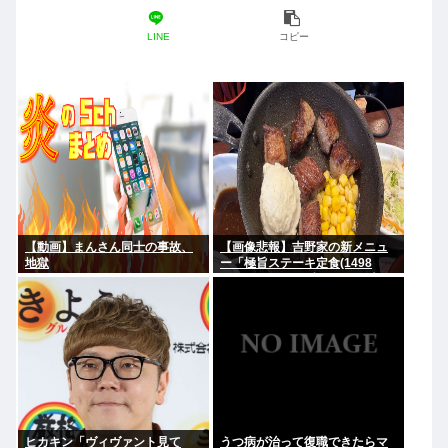
LINE
コピー
【動画】まんさん同士の事故、
【画像悲報】吉野家の新メニュ
地獄
ー「極旨ステーキ定食(1498
円)」、肉の量が少なすぎて大炎
上してしまう…
ヒカキン「ヴィヴァント見て
うつ病が治って復職できたらマ