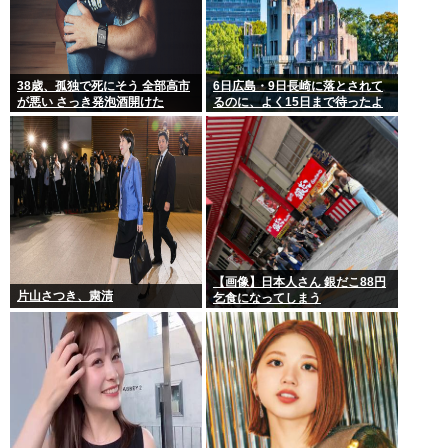
38歳、孤独で死にそう 全部高市
6日広島・9日長崎に落とされて
が悪い さっき発泡酒開けた
るのに、よく15日まで待ったよ
な
【画像】日本人さん 銀だこ88円
片山さつき、粛清
乞食になってしまう