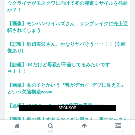
ウクライナがモスクワに向けて初の弾道ミサイルを発射
か？！
【画像】モンハンワイルズさん、サンブレイクに売上逆
転されてしまう
【悲報】浜辺美波さん、かなりヤバそう････！！ (※画
像あり)
【悲報】JKだけど母親が不倫してるみたいです
⇒！！！
【画像】女の子とかいう『乳がデカイ=デブに見える』
という欠陥構造www
【速報】USスチール、1800億円の黒字www
SPONSOR
【画像】例の美人すぎるおにぎり屋さん、裏でおっさん
が握っていたwww
ホーム
検索
トップ
サイドバー