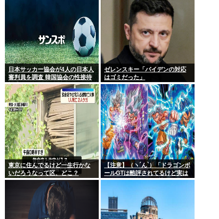
日本サッカー協会が4人の日本人
ゼレンスキー「バイデンの対応
審判員を調査 韓国協会の性接待
はゴミだった」
疑惑で
東京に住んでるけど一生行かな
【注意】（ヽ´ん`）「ドラゴンボ
いだろうなって区、どこ？
ールGTは酷評されてるけど実は
面白い」嫌儲民の悪質なデマに
ご注意ください