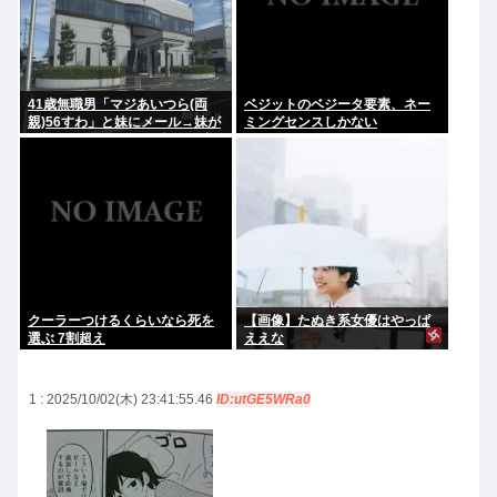
41歳無職男「マジあいつら(両
ベジットのベジータ要素、ネー
親)56すわ」と妹にメール→妹が
ミングセンスしかない
両親にメール転送→両親が警察
に相談→無職おじ逮捕
クーラーつけるくらいなら死を
【画像】たぬき系女優はやっぱ
選ぶ 7割超え
ええな
1 : 2025/10/02(木) 23:41:55.46
ID:utGE5WRa0