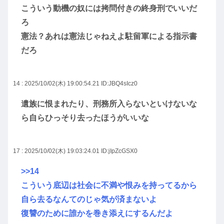
こういう動機の奴には拷問付きの終身刑でいいだ
ろ
憲法？あれは憲法じゃねえよ駐留軍による指示書
だろ
14 : 2025/10/02(木) 19:00:54.21
ID:JBQ4sIcz0
遺族に恨まれたり、刑務所入らないといけないな
ら自らひっそり去ったほうがいいな
17 : 2025/10/02(木) 19:03:24.01
ID:jIpZcGSX0
>>14
こういう底辺は社会に不満や恨みを持ってるから
自ら去るなんてのじゃ気が済まないよ
復讐のために誰かを巻き添えにするんだよ