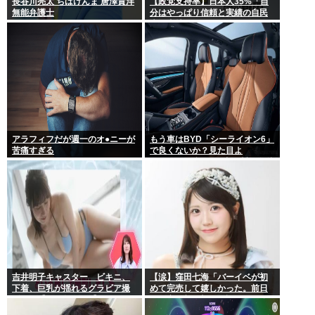
長谷川亮太 ちばけんま 唐澤貴洋
【政党支持率】日本人35%「自
無能弁護士
分はやっぱり信頼と実績の自民
党を支持します」
アラフィフだが週一のオ●ニーが
もう車はBYD「シーライオン6」
苦痛すぎる
で良くないか？見た目よ
し.PH.EV.保証長い.中国製…嫌儲
民が求めるものが全てある
吉井明子キャスター ビキニ、
【涙】窪田七海「バーイベが初
下着、巨乳が揺れるグラビア撮
めて完売して嬉しかった。前日
影！！【GIF動画あり】
は不安で朝4時まで泣いてた」