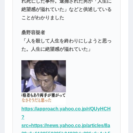
れ死亡した事件。逮捕された男が「人生に
絶望感が溢れていた」などと供述している
ことがわかりました
桑野容疑者
「人を殺して人生を終わりにしようと思っ
た。人生に絶望感が溢れていた」
https://approach.yahoo.co.jp/r/QUyHCH
?
src=https://news.yahoo.co.jp/articles/8a