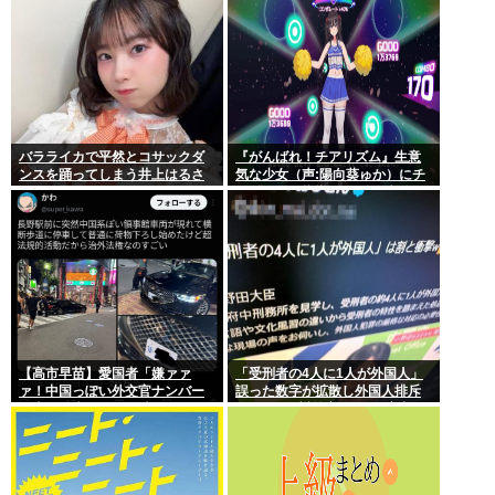
バラライカで平然とコサックダ
『がんばれ！チアリズム』生意
ンスを踊ってしまう井上はるさ
気な少女（声:陽向葵ゅか）にチ
んw
アダンスを指導する”全年齢向
け”フィットネスリズムアクショ
ン。
【高市早苗】愛国者「嫌ァァ
「受刑者の4人に1人が外国人」
ァ！中国っぽい外交官ナンバー
誤った数字が拡散し外国人排斥
の車が日本のルール破ってるぅ
に… “国際対策室”のある府中刑
ぅぅ！」オーストラリア領事館
務所の数字が独り歩き
の車でした