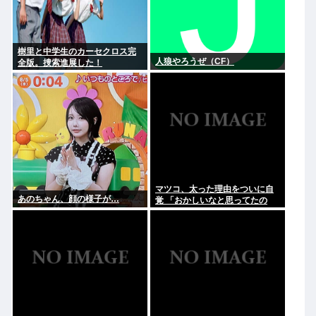
樹里と中学生のカーセクロス完
人狼やろうぜ（CF）
全版。捜索進展した！
マツコ、太った理由をついに自
あのちゃん、顔の様子が…
覚 「おかしいなと思ってたの
よ、なんで？って」