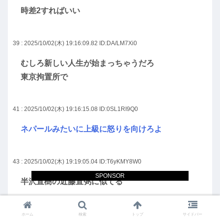
時差2すればいい
39 : 2025/10/02(木) 19:16:09.82
ID:DA/LM7Xi0
むしろ新しい人生が始まっちゃうだろ
東京拘置所で
41 : 2025/10/02(木) 19:16:15.08
ID:0SL1RI9Q0
ネパールみたいに上級に怒りを向けろよ
43 : 2025/10/02(木) 19:19:05.04
ID:T6yKMY8W0
SPONSOR
半沢直樹の近藤直弼に似てる
44 : 2025/10/02(木) 19:19:31.42
ID:LJYTJmNF0
ホーム
検索
トップ
サイドバー