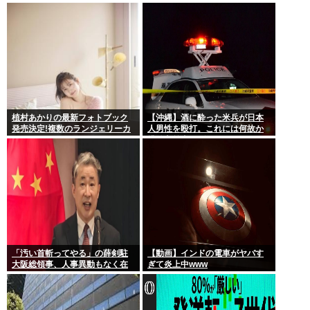
チョコミントは好きなのでまぁ
いいかと思ってる
植村あかりの最新フォトブック
【沖縄】酒に酔った米兵が日本
発売決定!複数のランジェリーカ
人男性を殴打。これには何故か
ットあり
排外主義者もダンマリ
「汚い首斬ってやる」の薛剣駐
【動画】インドの電車がヤバす
大阪総領事、人事異動もなく在
ぎて炎上中www
任6年で歴代最長