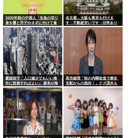
3000年前の中国人「生魚の切り
名古屋←大阪も東京も行けま
身を醤と芥子やネギに付けて食
す・不動産安いです・旧帝あり
うと美味い」日本人は何故ずっ
ます・空港あります 不人気な理
とこのレベルで足踏みしてるの
由
か
愛国保守「人口減少でもいい海
高市総理「秋の内閣改造で麻生
外に投資すればよい」 資本が海
支配からの脱却！」クズ茂木も
外流出し賃金もGDPも上がらず
壺ホークもクビの一方で壺萩生
海外が成長
田が復権へ