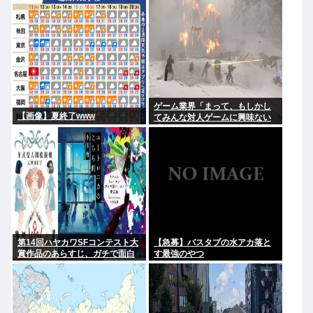
してどう終着するのか？
ゲーム業界「まって、もしかし
【画像】夏終了www
てみんな対人ゲームに興味ない
感じ…？」
第14回ハヤカワSFコンテスト大
【急募】バスタブの水アカ落と
賞作品のあらすじ、ガチで面白
す最強のやつ
そうと話題に