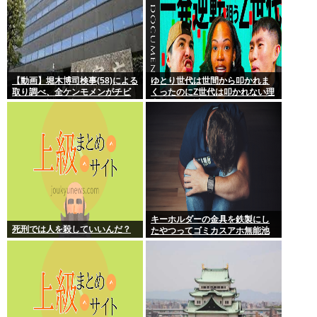
【動画】堀木博司検事(58)による
ゆとり世代は世間から叩かれま
取り調べ、全ケンモメンがチビ
くったのにZ世代は叩かれない理
るくらい怖いと話題に
由、マジで謎
キーホルダーの金具を鉄製にし
死刑では人を殺していいんだ？
たやつってゴミカスアホ無能池
沼？