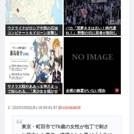
ウクライナがロシア中部の石油
バカ「淫夢ネタは古い！時代遅
コンビナートをドローン攻撃し
れ！」 野獣の日に若者が殺到し
て13人死亡 ロシア外務省「戦争
新規ファン層の存在が証明され
犯罪だ！」
る
サクラ大戦やああっ女神さまっ
全裸の幽霊がいない理由
で知られる、「美少女を描かせ
たら十傑」のひとり、藤島康介
氏のデビュー40周年を記念した
原画展が開催！
1 : 2025/10/02(木) 18:56:41.87
ID:c1rdvdtJ0
東京・町田市で76歳の女性が包丁で刺さ