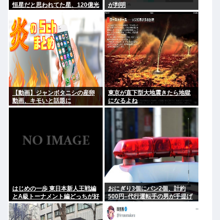
恒星だと思われてた星、120億光
が判明
年先にある太陽の500兆倍明るい
星だと判明。
【動画】ジャンボタニシの産卵
東京が直下型大地震きたら地獄
動画、キモいと話題に
になるよね
はじめの一歩 東日本新人王戦編
おにぎり3個にパン2個、計約
とA級トーナメント編どっちが好
500円–代行運転手の男が手提げ
き？
バッグに入れて盗んだ疑いで逮
捕 鹿児島