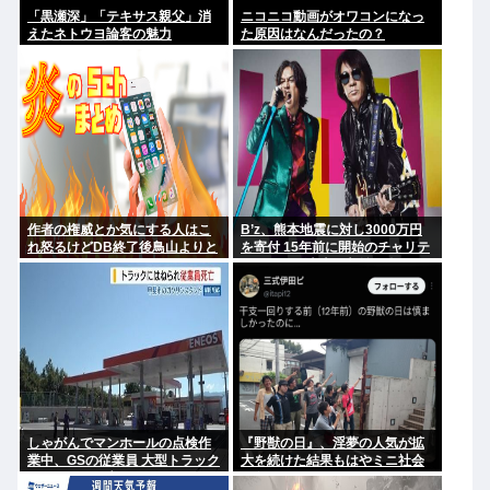
「黒瀬深」「テキサス親父」消
ニコニコ動画がオワコンになっ
えたネトウヨ論客の魅力
た原因はなんだったの？
作者の権威とか気にする人はこ
B’z、熊本地震に対し3000万円
れ怒るけどDB終了後鳥山よりと
を寄付 15年前に開始のチャリテ
よたろうのほうがデザインカッ
ィーグッズ売上の収益も含まれ
コいいよな
る
しゃがんでマンホールの点検作
『野獣の日』、淫夢の人気が拡
業中、GSの従業員 大型トラック
大を続けた結果もはやミニ社会
にはねられ死亡
現象レベルになってしまう 果た