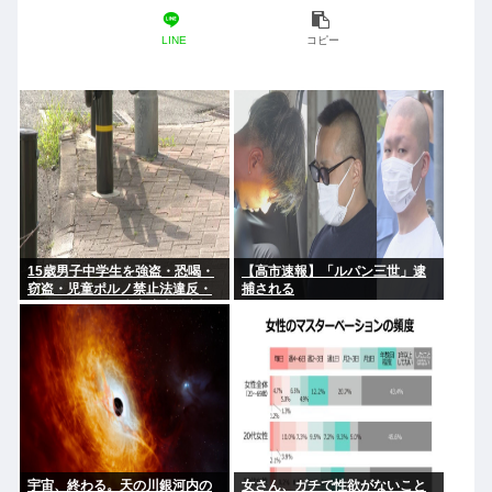
LINE
コピー
15歳男子中学生を強盗・恐喝・
【高市速報】「ルパン三世」逮
窃盗・児童ポルノ禁止法違反・
捕される
リベンジポルノ防止法違反容疑
で逮捕
宇宙、終わる。天の川銀河内の
女さん、ガチで性欲がないこと