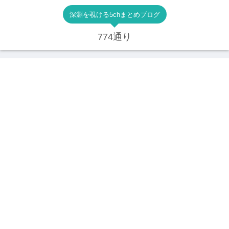
深淵を覗ける5chまとめブログ
774通り