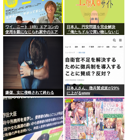
ワイ、ニート（49）エアコンの
日本人、円安問題を完全解決
使用を親になじられ家中のエア
「俺たちドルで買い物しないじ
コンを破壊
ゃないですか？」輸入物価とい
う概念、消滅へ
日本人さん、徴兵賛成派が29%
嫌儲、女に侵略されて終わる
に上がるwww