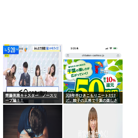
齊藤美雅キャスター ノースリ
元8年半ひきこもりニートだけ
ーブ脇！！
ど、餃子の王将で千葉の楽しさ
広げてみた