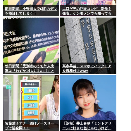
朝日新聞、小野田大臣(35)のデマ
エ口ゲ界の巨匠コンビ、新作を
を検証してしまう
発表。ケンモメンでも知ってる
レベルの原画と作家
朝日新聞「受刑者のうち外人比
高市早苗、スマホにバックドア
率は『わずか14人に1人』!」と
を義務付けwww
皆をビビらせる 受刑者の7%が外
人…
皆藤愛子アナ 透けノースリー
【朗報】井上春華「ミントグリ
ブで脇全開！！
ーンは好きな色じゃないけど、