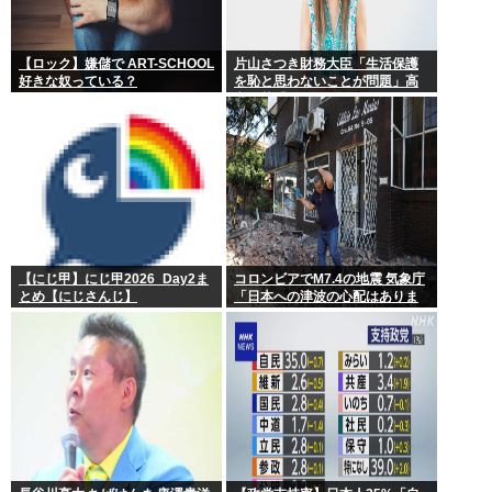
【ロック】嫌儲で ART-SCHOOL
片山さつき財務大臣「生活保護
好きな奴っている？
を恥と思わないことが問題」高
市早苗「さもしい人のせいで国
が滅びる」
【にじ甲】にじ甲2026_Day2ま
コロンビアでM7.4の地震 気象庁
とめ【にじさんじ】
「日本への津波の心配はありま
せん」