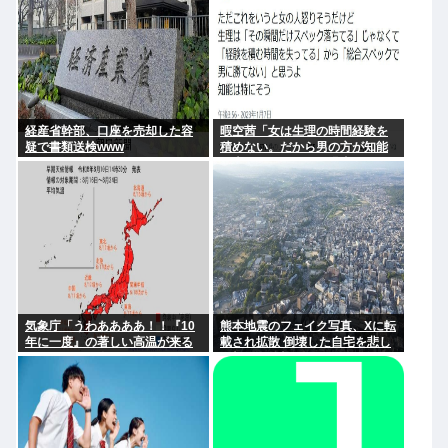
経産省幹部、口座を売却した容
暇空茜「女は生理の時間経験を
疑で書類送検www
積めない。だから男の方が知能
が上w」 こいつって過去に何か
あったのか？
気象庁「うわああああ！！『10
熊本地震のフェイク写真、Xに転
年に一度』の著しい高温が来る
載され拡散 倒壊した自宅を悲し
ぞ！！ヤバい今回はヤバ
む顔を、笑顔でピースサインに
い！！」
AI加工