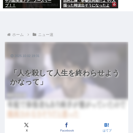
中川絵美里アナ ノースリー
西村乙輝「研修生同期だよ ✨7人
ブ！！
揃った時涙出そうになったよ
ね」
ホーム
ニュー速
2025.10.02 19:31
「人を殺して人生を終わらせよう
かなって」
X
Facebook
はてブ