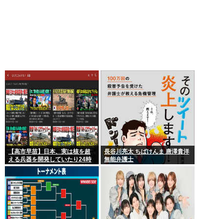
【高市早苗】日本、実は核を超
長谷川亮太 ちばけんま 唐澤貴洋
える兵器を開発していたり24時
無能弁護士
間で核兵器が作れたりする模様