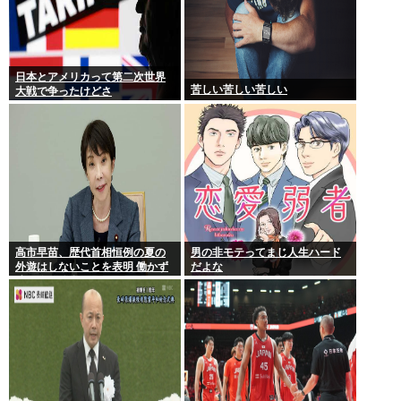
日本とアメリカって第二次世界
苦しい苦しい苦しい
大戦で争ったけどさ
高市早苗、歴代首相恒例の夏の
男の非モテってまじ人生ハード
外遊はしないことを表明 働かず
だよな
連日終日公邸のもよう