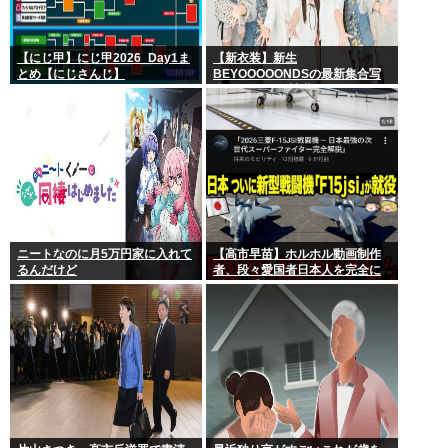
【にじ甲】にじ甲2026_Day1ま
【新衣装】新生
とめ【にじさんじ】
BEYOOOOONDSの最新集合写
真ｷﾀ━━━━(ﾟ∀ﾟ)━━━━!!
ニートなのに月5万円家に入れて
【高市早苗】ホルホル動画制作
るんだけど
者、段々愛国者日本人を完全に
舐めて手抜き動画を乱発し始め
る