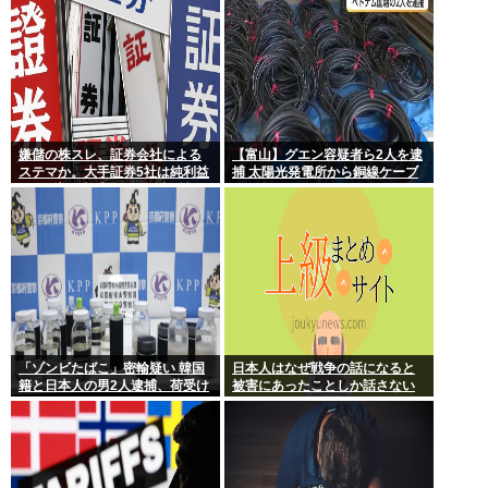
嫌儲の株スレ、証券会社による
【富山】グエン容疑者ら2人を逮
ステマか。大手証券5社は純利益
捕 太陽光発電所から銅線ケーブ
+60%増、大手ネット証券4社は
ルを盗む
純利益+230%
「ゾンビたばこ」密輸疑い 韓国
日本人はなぜ戦争の話になると
籍と日本人の男2人逮捕、荷受け
被害にあったことしか話さない
役か
のか？