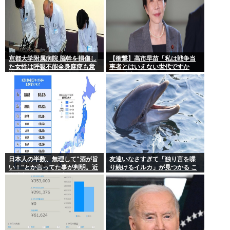
京都大学附属病院 脳幹を損傷し
【衝撃】高市早苗「私は戦争当
た女性は呼吸不能全身麻痺も意
事者とはいえない世代ですか
識は正常 やったね、たえちゃ
ら、反省なんかしておりません
ん！
（笑）」河野洋平「私は議員と
違う価値基準だ」
日本人の半数、無理して"酒が旨
友達いなさすぎて「独り言を喋
い！"とか言ってた事が判明。近
り続けるイルカ」が見つかる こ
畿地方に関しては6割が下戸
れぼく