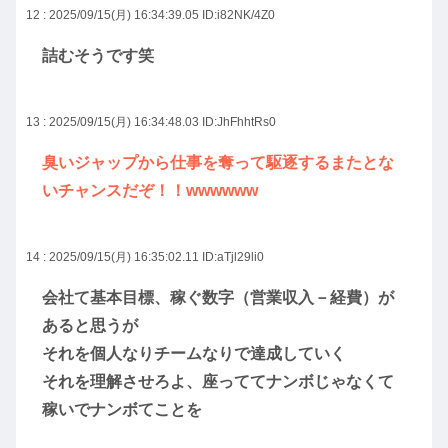
12 : 2025/09/15(月) 16:34:39.05
ID:i82NK/4Z0
詰むそうです笑
13 : 2025/09/15(月) 16:34:48.03
ID:JhFhhtRs0
臭いジャップから仕事を奪って駆逐するまたとな
いチャンスだぞ！！wwwwww
14 : 2025/09/15(月) 16:35:02.11
ID:aTjl29li0
会社て基本目標、稼ぐ数字（営業収入－経費）が
あると思うが
それを個人なりチームなりで達成していく
それを理解させろよ、座っててナンボじゃなくて
稼いでナンボてことを