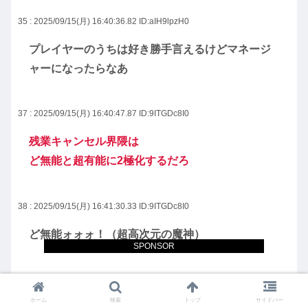
35 : 2025/09/15(月) 16:40:36.82
ID:aIH9lpzH0
プレイヤーのうちは好き勝手言えるけどマネージ
ャーになったらなあ
37 : 2025/09/15(月) 16:40:47.87
ID:9ITGDc8I0
残業キャンセル界隈は
ど無能と超有能に2極化するだろ
38 : 2025/09/15(月) 16:41:30.33
ID:9ITGDc8I0
ど無能ォォォ！（超高次元の魔神）
SPONSOR
39 : 2025/09/15(月) 16:41:44.14
ID:MImhgkZz0
ホーム
検索
トップ
サイドバー
逆に出世するよ