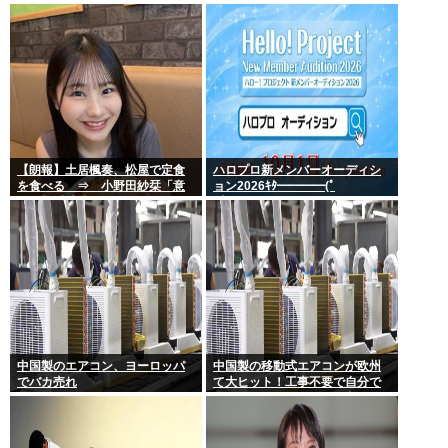
として話題にせず… どの掲示板
もSNSもトレンドなのにどうし
て
【朗報】土居楓奏、松屋で定食
ハロプロ新メンバーオーディシ
を食べる ⇒ 小野田紗栞「意
ョン2026ｷﾀ━━━━(ﾟ
外！親近感持った」
∀ﾟ)━━━━!!
中国製のエアコン、ヨーロッパ
中国製の移動式エアコンが欧州
でバカ売れ
て大ヒット！工事不要で自分で
取り付け可、もうこれで良く
ね？