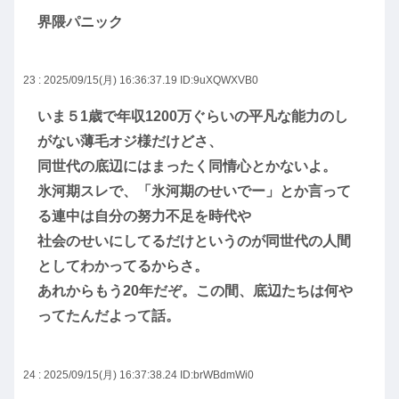
界隈パニック
23 : 2025/09/15(月) 16:36:37.19
ID:9uXQWXVB0
いま５1歳で年収1200万ぐらいの平凡な能力のし
がない薄毛オジ様だけどさ、
同世代の底辺にはまったく同情心とかないよ。
氷河期スレで、「氷河期のせいでー」とか言って
る連中は自分の努力不足を時代や
社会のせいにしてるだけというのが同世代の人間
としてわかってるからさ。
あれからもう20年だぞ。この間、底辺たちは何や
ってたんだよって話。
24 : 2025/09/15(月) 16:37:38.24
ID:brWBdmWi0