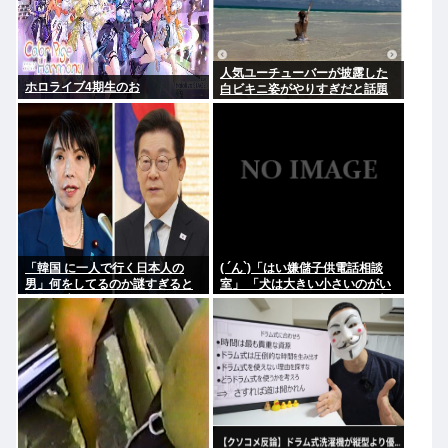
人気ユーチューバーが披露した
ホロライブ4期生のお
白ビキニ姿がやりすぎだと話題
に
「韓国 に一人で行く日本人の
( ´ん`)「はい嫌儲子供電話相談
男」何をしてるのか謎すぎると
室」 「犬は大きい小さいのがい
話題に 言われてみれば確かにそ
るのになんで猫はみんな同じ大
うだよな…
きさなの？」