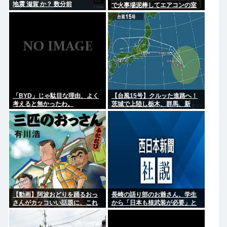
地震 滋賀 か？ 数分前
で火事場泥棒してエアコンの室
外機盗んだのはベトナム人！」
日本人でした
「BYD」じゃ駄目な理由、よく
【台風15号】クルッた進路へ！
考えると無かったわ。
茨城で上陸し栃木、群馬、新
潟、富山、石川を蹂躙して日本
海へ
【動画】阿波おどりを踊るおっ
長崎の語り部のお爺さん、学生
さんがカッコいい話題に、これ
から「日本も核武装が必要」と
が真の阿波おどりなのか…
言われ発狂