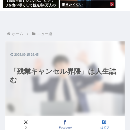
【高市早苗】シカさん、ヒマワ
働きたくない
リを食べ尽くして観光客6万人の
イベントが中止になる…さらに
コスモス畑も食べ尽くす
ホーム
ニュー速＋
2025.09.15 16:45
「残業キャンセル界隈」は人生詰
む
X
Facebook
はてブ