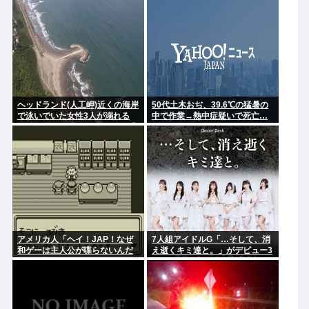
迷惑らしい」
ヘッドランド(人工岬)近くの海岸
50代土木おぢ、39.6℃の猛暑の
で泳いでいた女性3人が溺れる
中で作業→熱中症疑いで死亡…
23歳女性が死亡、24歳女性が重
体
アメリカ人「ヘイ！JAP！なぜ
7人組アイドルG「…そして、消
和ゲーは主人公が喋らないんだ
え逝くキミ達と。」がデビュー3
い？異様だよ？」
か月で解散 事務所が事業継続困
難なため