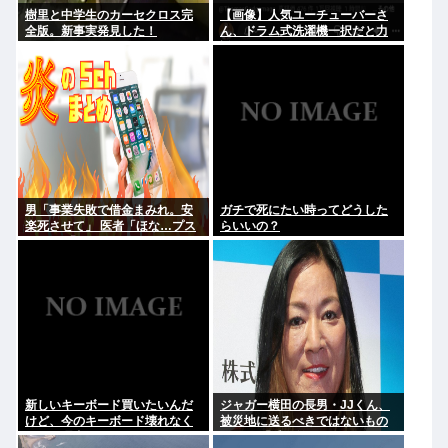
樹里と中学生のカーセクロス完
【画像】人気ユーチューバーさ
全版。新事実発見した！
ん、ドラム式洗濯機一択だと力
説する
男「事業失敗で借金まみれ。安
ガチで死にたい時ってどうした
楽死させて」 医者「ほな…プス
らいいの？
ッ」→ 「やっぱ死にたくないよ
ぉ」 医者「えぇ…」 死亡
新しいキーボード買いたいんだ
ジャガー横田の長男・JJくん、
けど、今のキーボード壊れなく
被災地に送るべきではないもの
て買う理由が見つからない
とは？ 「千羽鶴… めちゃくちゃ