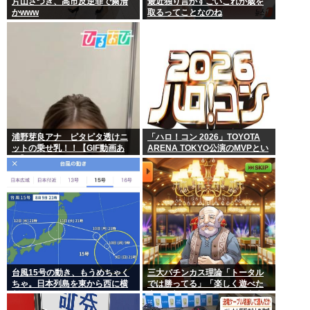
片山さつき、高市反逆罪で粛清
最近独り言がすごいこれが歳を
かwww
取るってことなのね
浦野芽良アナ ピタピタ透けニ
「ハロ！コン 2026」TOYOTA
ットの乗せ乳！！【GIF動画あ
ARENA TOKYO公演のMVPとい
り】
えば？
台風15号の動き、もうめちゃく
三大パチンカス理論「トータル
ちゃ。日本列島を東から西に横
では勝ってる」「楽しく遊べた
断
上に一部還元なんてむしろ良心
的」