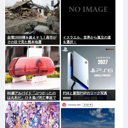
全壊1000棟を超えそう！高市が
イスラエル、世界から孤立の道
その目で見た熊本地震
を選択！
86歳アルバイト「ぶつかったの
PS6と新型PSPのリーク写真
は大木だ」 ひき逃げ死亡事故で
www
逮捕