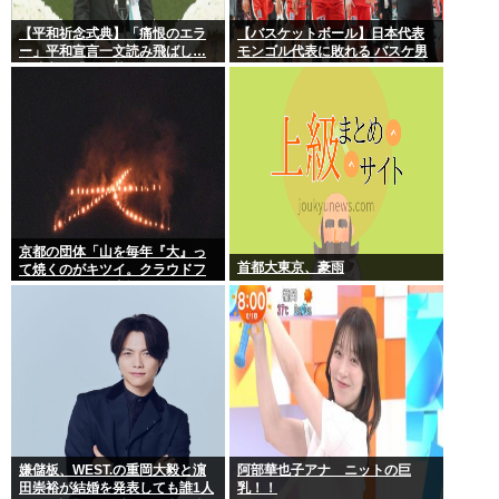
【平和祈念式典】「痛恨のエラ
【バスケットボール】日本代表
ー」平和宣言一文読み飛ばし…
モンゴル代表に敗れる バスケ男
長崎市長「つい熱くなって」
子
NPT義務履行求める重要一文
京都の団体「山を毎年『大』っ
首都大東京、豪雨
て焼くのがキツイ。クラウドフ
ァンディングで支援してくださ
い」
嫌儲板、WEST.の重岡大毅と濵
阿部華也子アナ ニットの巨
田崇裕が結婚を発表しても誰1人
乳！！