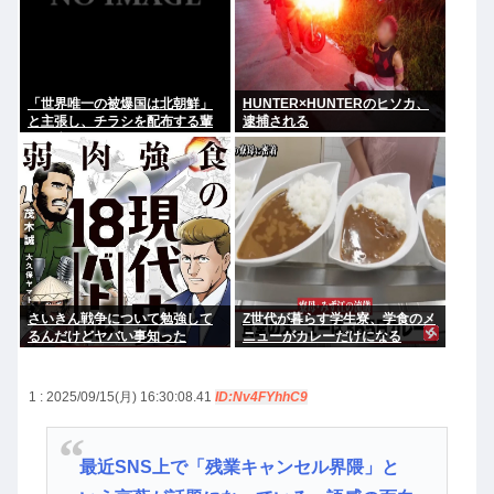
「世界唯一の被爆国は北朝鮮」
HUNTER×HUNTERのヒソカ、
と主張し、チラシを配布する輩
逮捕される
が発生
さいきん戦争について勉強して
Z世代が暮らす学生寮、学食のメ
るんだけどヤバい事知った
ニューがカレーだけになる
1 : 2025/09/15(月) 16:30:08.41
ID:Nv4FYhhC9
最近SNS上で「残業キャンセル界隈」と