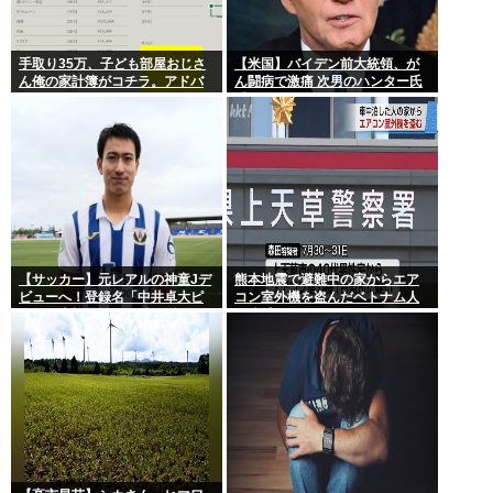
手取り35万、子ども部屋おじさ
【米国】バイデン前大統領、が
ん俺の家計簿がコチラ。アドバ
ん闘病で激痛 次男のハンター氏
イスをくれ
「見ていてとてもつらい」
【サッカー】元レアルの神童Jデ
熊本地震で避難中の家からエア
ビューへ！登録名「中井卓大ピ
コン室外機を盗んだベトナム人
ピ」日本初挑戦の22歳今治MFが
を逮捕
開幕戦に先発