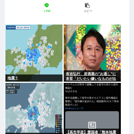
LINE
コピー
有吉弘行、居酒屋の”お通し”に
地震？
本音「だいたい嫌いなものが出
てくる」「お通しカットしても
らえますかって言ったことあ
る」
【高市早苗】愛国者「熊本地震