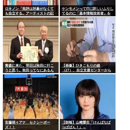
ロキノン「批評は対象がなくて
ケンモメンってITに詳しいふりし
も自立する。アーティストの記
てるのに「基本情報技術者」を
事に自分語りしか書かなくても
難しいって言ってて笑ったわ
OK」 これさぁ…
青森に来た。明日は秋田に行こ
【画像】ひきこもりの娘
うと思う。秋田ってなにあるん
（27）、自立支援センターから
だ？
酷いスパルタ指導を受けてしま
う
安藤萌々アナ セクシーポー
【朗報】山﨑愛生「けんぱなぱ
ズ！！
っぱぱん！」←