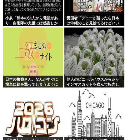
小泉「熊本の知人から電話があ
愛国者「デニーが勝ったら日本
り、自衛隊の支援には感謝しか
は沖縄のこと見捨てるけどいい
ない、自衛隊のファンが増えて
の？」
るとのこと 」
日本の警察さん、なんかすぐに
他人のビニールハウスからシャ
簡単に銃を撃ってしまうように
インマスカットを盗んで転売し
なる…
ていた無職逮捕！被害100万円ほ
どに