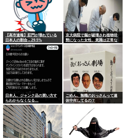
【高市速報】肛門が壊れている
京大病院で脳が破壊され植物状
日本人の割合→29.5%
態になった女性、意識は正常な
ことが確認されおわる
日本人、ジャンク品の買い方す
ごめん、無職のおっさんって連
らわからなくなる…
休中何してるの？