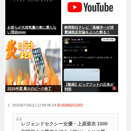
お前らが大排気量の車に乗らな
静岡朝日テレビ「高橋洋一が消
い理由www
費減税反対論をぶった斬る！
『財源ない』を完全論破」
【動画】ビッグフットの正体が
2026年度 暑さのピーク終了
判明
1 : 2025/07/19(土) 12:50:46.54
ID:AbMQCc2F0
レジェンドセクシー女優・上原亜衣 1000