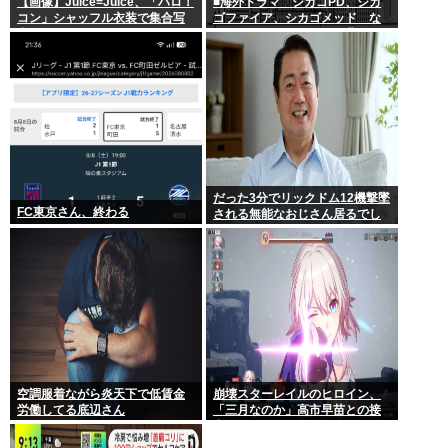
【画像】Juice=Juice、「ハロ！
■海外ドラマ シカゴPD、シカ
コン」シャッフル衣装で集合写
ゴファイア、シカゴメッド な
真
ぜあの人は、あそこまで背負う
のか
だった3分でリックドム12機撃墜
FC東京さん、終わる
される無能なおじさん居るでし
ょ
空調服着ながら炎天下で低賃金
崩壊スターレイルのヒロイン、
労働してる底辺さん
「三月なのか」高市早苗との接
点があまりにも多すぎる。もし
かして早苗がモデル？