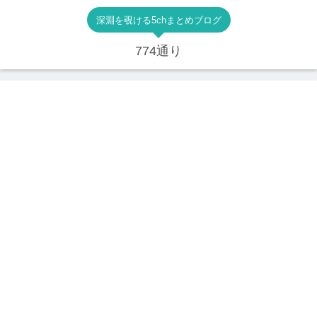
深淵を覗ける5chまとめブログ
774通り