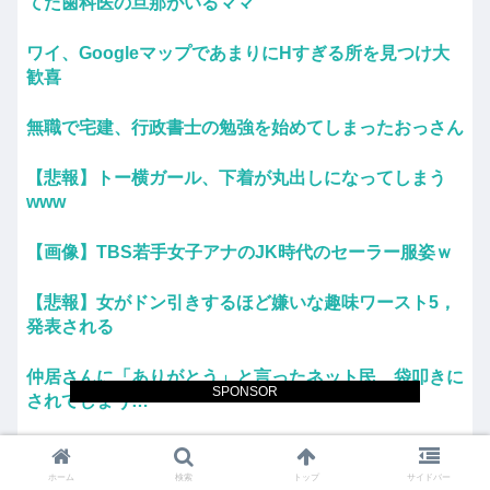
てた歯科医の旦那がいるママ
ワイ、GoogleマップであまりにΗすぎる所を見つけ大
歓喜
無職で宅建、行政書士の勉強を始めてしまったおっさん
【悲報】トー横ガール、下着が丸出しになってしまう
www
【画像】TBS若手女子アナのJK時代のセーラー服姿ｗ
【悲報】女がドン引きするほど嫌いな趣味ワースト5，
発表される
仲居さんに「ありがとう」と言ったネット民、袋叩きに
SPONSOR
されてしまう…
【悲報】ジャンポケ斎藤さん、壊れる
ホーム
検索
トップ
サイドバー