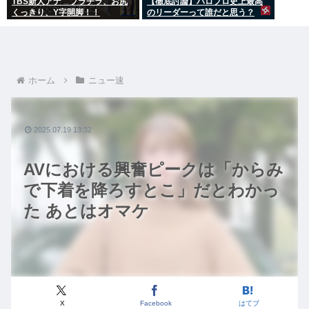
TBS新人アナ ブラチラ、お尻
【徹底討論】ハロプロ史上最高
くっきり、Y字開脚！！
のリーダーって誰だと思う？
ホーム
ニュー速
2025.07.19 13:32
AVにおける興奮ピークは「からみ
で下着を降ろすとこ」だとわかっ
た あとはオマケ
X
Facebook
はてブ