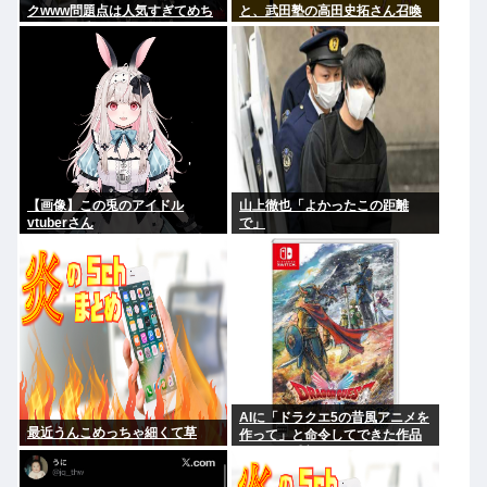
クwww問題点は人気すぎてめち
と、武田塾の高田史拓さん召喚
ゃくちゃ乗ってるやついるwww
スレ
【画像】この兎のアイドル
山上徹也「よかったこの距離
vtuberさん
で」
AIに「ドラクエ5の昔風アニメを
最近うんこめっちゃ細くて草
作って」と命令してできた作品
がこれ、感想よろ