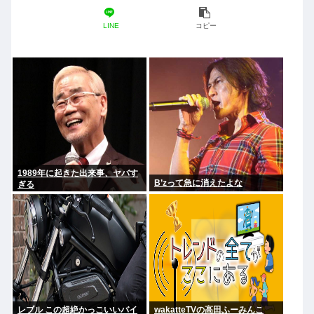
LINE
コピー
1989年に起きた出来事、ヤバす
B’zって急に消えたよな
ぎる
レブル この超絶かっこいいバイ
wakatteTVの高田ふーみんこ