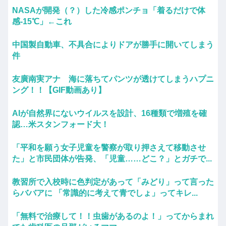
NASAが開発（？）した冷感ポンチョ「着るだけで体
感-15℃」←これ
中国製自動車、不具合によりドアが勝手に開いてしまう
件
友廣南実アナ 海に落ちてパンツが透けてしまうハプニ
ング！！【GIF動画あり】
AIが自然界にないウイルスを設計、16種類で増殖を確
認…米スタンフォード大！
「平和を願う女子児童を警察が取り押さえて移動させ
た」と市民団体が告発、「児童……どこ？」とガチで...
教習所で入校時に色判定があって「みどり」って言った
らババアに 「常識的に考えて青でしょ」ってキレ...
「無料で治療して！！虫歯があるのよ！」ってからまれ