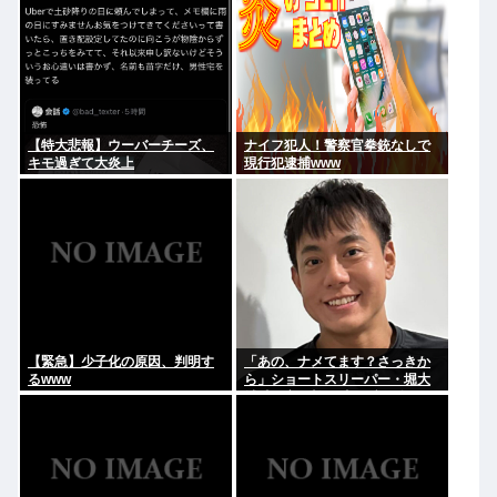
【特大悲報】ウーバーチーズ、
ナイフ犯人！警察官拳銃なしで
キモ過ぎて大炎上
現行犯逮捕www
【緊急】少子化の原因、判明す
「あの、ナメてます？さっきか
るwww
ら」ショートスリーパー・堀大
輔氏が高須幹弥氏にブチギレ