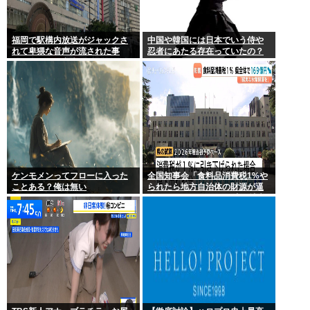
福岡で駅構内放送がジャックさ
中国や韓国には日本でいう侍や
れて卑猥な音声が流された事
忍者にあたる存在っていたの？
件、やはり元音声は動ありの動
画だった
ケンモメンってフローに入った
全国知事会「食料品消費税1%や
ことある？俺は無い
られたら地方自治体の財源が逼
迫してしまう 」…この流れ地方
税増税するしかないよ、もう