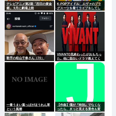
テレビアニメ第2期「烈日の黄金
K-POPアイドル、エヴァのプラ
郷」 9月に劇場上映
グスーツを着てライブをしてし
まう…これは非常にえちち
VIVANTO見終わったがおもろっ
歌手の松山千春さん（70）
た。他に面白いドラマ教えてく
れ
一番うまい葉っぱがほうれん草
【作曲】僕が『特別』でなくな
という風潮
ったら、きっと見える景色も変
わってしまう。⋯だから曖昧で