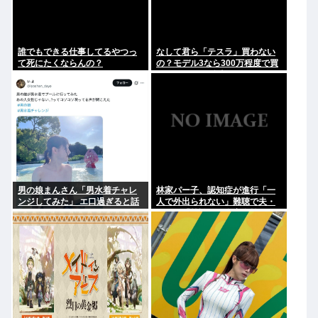
誰でもできる仕事してるやつっ
なして君ら「テスラ」買わない
て死にたくならんの？
の？モデル3なら300万程度で買
える.コスパ最強車がここにある
のに
男の娘まんさん「男水着チャレ
林家パー子、認知症が進行「一
ンジしてみた」 エ口過ぎると話
人で外出られない」難聴で夫・
題に
ペーと「筆談」…自宅全焼から
約1年