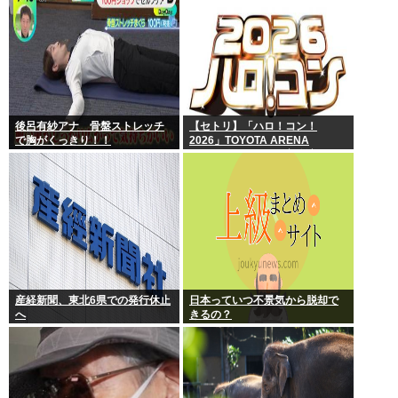
後呂有紗アナ 骨盤ストレッチ
【セトリ】「ハロ！コン！
で胸がくっきり！！
2026」TOYOTA ARENA
TOKYO 8月8日昼・夜公演セッ
トリス
産経新聞、東北6県での発行休止
日本っていつ不景気から脱却で
へ
きるの？