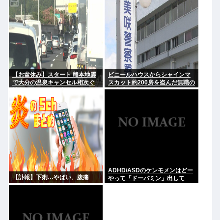
いい。どうか、白黒ハッキリさ
せないで
【お盆休み】スタート 熊本地震
ビニールハウスからシャインマ
で大分の温泉キャンセル相次ぐ
スカット約200房を盗んだ無職の
被害なしでも旅行先変更
男逮捕 岡山
ADHD/ASDのケンモメンはどー
【訃報】下痢…やばい、腹痛
やって「ドーパミン」出して
る？？助けて…