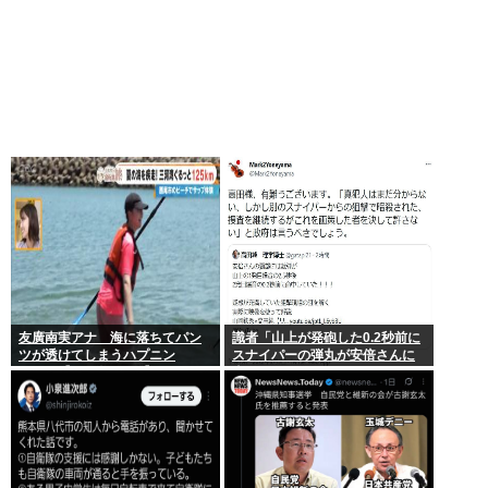
友廣南実アナ 海に落ちてパン
識者「山上が発砲した0.2秒前に
ツが透けてしまうハプニン
スナイパーの弾丸が安倍さんに
グ！！【GIF動画あり】
当たっていた！」 これ。