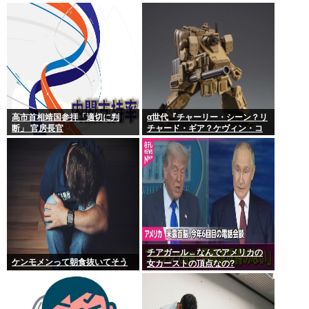
高市首相靖国参拝「適切に判
α世代『チャーリー・シーン？リ
断」 官房長官
チャード・ギア？ケヴィン・コ
スナー？誰ですかそれ？？』何
故なのか
チアガール←なんでアメリカの
ケンモメンって朝食抜いてそう
女カーストの頂点なの?