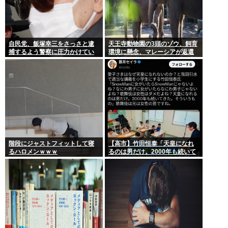
自民党、飯塚幸三をさっさと逮
天王寺動物園の3頭のゾウ、飼育
捕するよう警察に圧力かけてい
環境に懸念、マレーシアが返還
たwww
要求署名17万人。酷すぎる日本
の動物園
階段にジャストフィットして寝
【高市】竹田恒泰「天皇になれ
るハロメンｗｗｗ
るのは男だけ。2000年も続いて
きた伝統。歌舞伎も女は駄目だ
よね？」