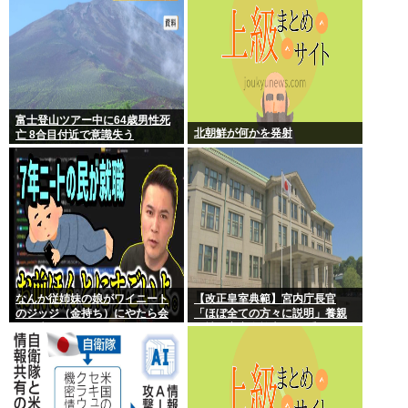
富士登山ツアー中に64歳男性死
北朝鮮が何かを発射
亡 8合目付近で意識失う
なんか従姉妹の娘がワイニート
【改正皇室典範】宮内庁長官
のジッジ（金持ち）にやたら会
「ほぼ全ての方々に説明」養親
いに来るんやが
候補の宮家皇族方に 男系男子の
養子候補は「把握せず」