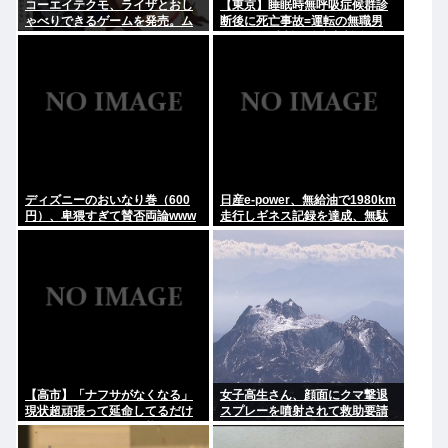
コーエイテクモ、ライザとおし
【東京】睡眠時無呼吸症候群診
ゃべりできるゲームを発売。ム
断後に死亡事故=運転の無職男
チムチムワァ
（34）、独断で治療中断-危険運
転致死罪適用も
ディズニーのおいなり巻（600
日産e-power、無給油で1980km
円）、卑猥すぎて賛否両論www
走行しギネス記録を達成、無駄
な発電や送電ロスなくEVよりエ
コを証明
【高市】「ナフサがなくなる」
女子高生さん、顔面にクマ撃退
現状超頑張って延命してるだけ
スプレーを噴射されて救助要請
でどんどん不足してる状況は改
してしまう
善してないのにもうナフサある