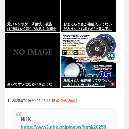
元ジャンポケ・斉藤慎二被告
おまえらまさか銀歯入ってない
は”無罪を立証”できる？ 弁護士
だろうな？お前らが中身以下に
が解説
評価される原因は口開けた時に
見える銀歯
最近冷たい空調服ってやつが出
男ってマゾになるべきだよな
てるらしくめっちゃ欲しい
1 : 2025/07/19(土) 06:46:42.45
ID:2nKUfeft9
NHK
https://www3.nhk.or.jp/news/html/20250