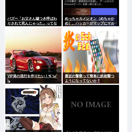
パズー「お父さん嘘つき呼ばわ
めっちゃカメレオン（めちゃか
りされて死んじゃった」ってセ
め）、ハッカーがマップにマル
リフあるけど、どんな自殺方法
ウェア埋込み、大炎上www
だったの？
VIP発の流行を作りたい！٩( ‘ω’
最近の警察って簡単に鉄砲撃つ
)و
ようになってないか？