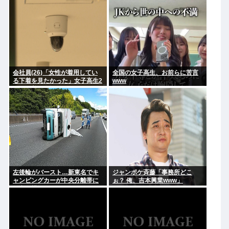
ことになった理由
会社員(26)「女性が着用してい
全国の女子高生、お前らに苦言
る下着を見たかった」女子高生2
www
人の下着を盗撮
左後輪がバースト…新東名でキ
ジャンポケ斉藤「事務所どこ
ャンピングカーが中央分離帯に
ぉ？ 俺、吉本興業www」
衝突し横転