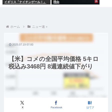
イギリス「ナイチンゲール！」
理由
インド「マザーテレサ！」日本
「…」
ホーム
ニュー速＋
2025.07.19 07:00
【米】コメの全国平均価格 5キロ
税込み3468円 8週連続値下がり
X
Facebook
はてブ