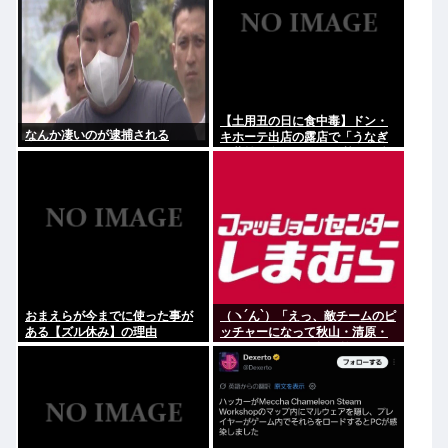
【土用丑の日に食中毒】ドン・
なんか凄いのが逮捕される
キホーテ出店の露店で「うなぎ
の蒲焼」食べ14人が発熱や下痢
おまえらが今までに使った事が
（ヽ´ん`）「えっ、敵チームのピ
ある【ズル休み】の理由
ッチャーになって秋山・清原・
デストラーデを三振に抑えたら
一億ですか？」→どうする？