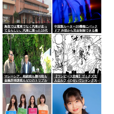
鳥取では電車でなく汽車が走っ
中国製ルーター20機種にバック
てるらしい。汽車に乗った10代
ドア 外部から完全制御できる機
女性が意識失う。汽車汽車ぽっ
能が仕込まれていた
ぽぽっぽ
マレーシア、相続税も贈与税も
【ワンピース悲報】ゴミクズ主
金融所得課税もゼロのトリプル
人公ルフィのせいでシャンクス
ゼロで優秀な移民を海外から集
に続きギャバンの腕も無くなる
めてしまう…
www