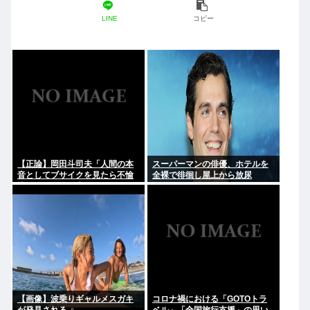
LINE
コピー
【正論】岡田斗司夫「人間の本
スーパーマンの俳優、ホテルを
音としてブサイクを見たら不愉
全裸で徘徊し屋上から放尿
快になる。この責任をどうとる
んだ」
【画像】波乗りギャルメスガキ
コロナ禍における「GOTOトラ