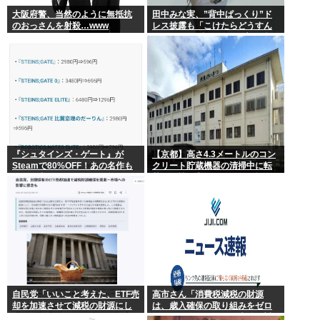
大阪府警、当然のように無抵抗
田中みな実、”背中ぱっくり”ド
のおっさんを射殺…www
レス披露も「こけたらどうすん
の？」10cm超ヒールに心配続
出…妊婦期間も”おしゃれ優
先”で問われた意識
『シュタインズ・ゲート』が
【京都】高さ4.3メートルのコン
Steamで80%OFF！あの名作も
クリート貯蔵機器の清掃中に転
セール中！ケンモメン…急
落し男性死亡、伏見区の工場
げ…！
自民党「いいこと考えた、ETF売
高市さん「消費税減税の財源
却を加速させて減税の財源にし
は、歳入確保の取り組みをゼロ
よう」
ベースで進めることで十分に対