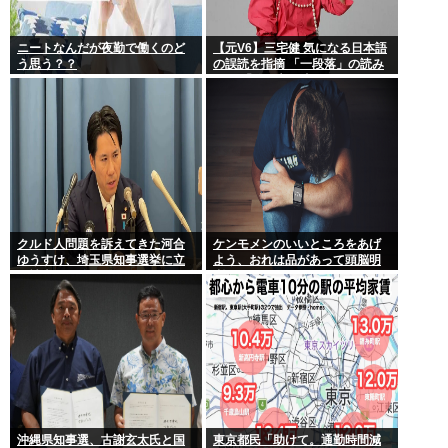
ニートなんだが夜勤で働くのど
【元V6】三宅健 気になる日本語
う思う？？
の誤読を指摘 「一段落」の読み
は？ 「使い方間違ってるんだよ
なとか」
クルド人問題を訴えてきた河合
ケンモメンのいいところをあげ
ゆうすけ、埼玉県知事選挙に立
よう、おれは品があって頭脳明
候補表明www
晰だとおもう
沖縄県知事選、古謝玄太氏と国
東京都民「助けて。通勤時間減