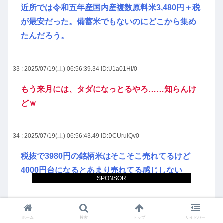
近所では令和五年産国内産複数原料米3,480円＋税
が最安だった。備蓄米でもないのにどこから集め
たんだろう。
33 : 2025/07/19(土) 06:56:39.34
ID:U1a01HI/0
もう来月には、タダになっとるやろ……知らんけ
どｗ
34 : 2025/07/19(土) 06:56:43.49
ID:DCUruIQv0
税抜で3980円の銘柄米はそこそこ売れてるけど
4000円台になるとあまり売れてる感じしない
SPONSOR
35 : 2025/07/19(土) 06:56:46.84
ID:jKO8Qp9z0
ホーム
検索
トップ
サイドバー
新米出た後どうなるんだろうね。消費者の食い控