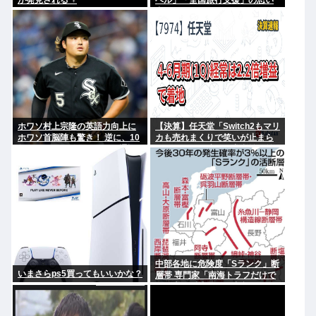
が発見される ‍♀
ベル」「全国旅行支援」の思い
出
ホワソ村上宗隆の英語力向上に
【決算】任天堂「Switch2もマリ
ホワソ首脳陣も驚き！ 逆に、10
カも売れまくりで笑いが止まら
年メジャーにいてもいまだ通訳
んどすえ！」連結経常利益は前
ついてるやついるよな
年同期比2.2倍の2061億円に
中部各地に危険度「Sランク」断
いまさらps5買ってもいいかな？
層帯 専門家「南海トラフだけで
なく直下型地震にも注意を」