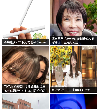
応できる」サナ、有能
高市早苗「2年後には消費税を必
今時紙タバコ吸ってるやつwww
ず戻す」大増税へ…
TikTokで無双してる遠藤彩加里
透け透け！！ 安藤萌々アナ
と林仁愛のハロショ大阪イベが
全然売り切れないのは何故？ボ
トム2の有