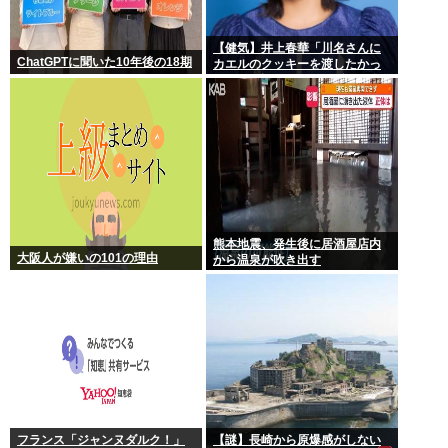
【健気】井上春華「川名さんに
ChatGPTに聞いた10年後の18期
カエルのクッキーを渡したかっ
たけど、話しかけられず結局自
分で食べた」
熊本地震、発生後に居酒屋店内
大阪人が嫌いの101の理由
から温泉が吹き出す
フランス「ジャンヌダルク！」
【謎】長崎から原爆感がしない