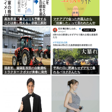
高市早苗「書きぶりを予断する
マチアプで会った外国人から
ことは差し控える」非核三原則
「妊娠した」って言われたんや
見直しについて
が
国産初、遠隔監視型の自動運転
平和の日に黙祷もせずデモで暴
トラクター クボタが来春に発売
れるパヨクさんたち