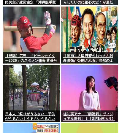
民民主が政策協定 「沖縄版手取
らしたいのに都心の近くが最低
りを増やす政策」など5項目
10万払わないと住めないの」
【野球】広島、「ピースナイタ
【動画】大阪府警のおっさん射
ー2026」のスタメン発表 背番号
殺映像が公開される。当然のよ
「86」で統一 秋山がカープ移籍
うに無抵抗だったことが発覚
後初の4番 小園は6番
日本人「祭りがうるさい！子供
堤礼実アナ 「朗読劇」ヴィジ
がうるさい！うるさいうるさい
ュアル撮影！！【GIF動画あり】
うるさい！日本を無音の世界に
しろ」