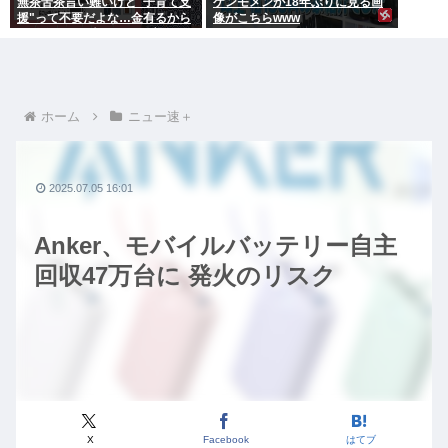
無茶苦茶言い難いけど"子育て支
ケンモメンが18年ぶりに見る画
援"って不要だよな…金有るから
像がこちらwww
子供作ってる癖に更に政府から
たんまり金貰う屑だよ
ホーム
ニュー速＋
2025.07.05 16:01
Anker、モバイルバッテリー自主
回収47万台に 発火のリスク
X
Facebook
はてブ