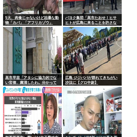
5大、肉食じゃないけど凶暴な動
パヨク集団「高市たおせ！ヒサ
物「カバ」「アフリカゾウ」
ヒトが広島に来ることを許さな
「バッファロー」「コーカサス
い！天皇制打倒！」
オオカブト」
高市早苗「アタシに協力的でな
広島 ジジババが群れてきちがい
い官僚、粛清したわ。分かって
沙汰に【グロ中尉】
るわね？」他の官僚「(ブルブ
ル)」