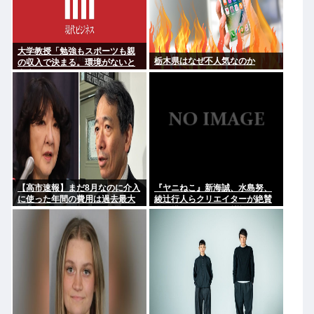
大学教授「勉強もスポーツも親
栃木県はなぜ不人気なのか
の収入で決まる。環境がないと
出来るわけがない」
【高市速報】まだ8月なのに介入
『ヤニねこ』新海誠、水島努、
に使った年間の費用は過去最大
綾辻行人らクリエイターが絶賛
と判明
過激描写はBPOでも議論に