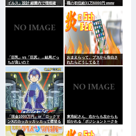
イルス」設計 細菌内で増殖確
職の初任給31万6000円 www
認、米大学が研究
「巨乳」vs「巨尻」→結局どっ
おまえらって、ブスから告白さ
ちが良いの？
れたらどうしてる？
「現金1000万円」or「ロックマ
東浩紀さん、右からも左からも
ンXのカッカッカッカって壁登る
叩かれる「ポジショントークを
能力」
しないからこそ信頼できる」と
擁護されるwww