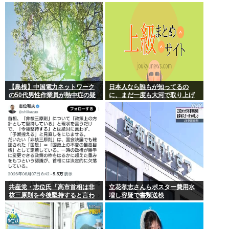
か
スを設計増殖に成功」技術が進
む程自ら破滅要因を増やす愚種
【島根】中国電力ネットワーク
日本人なら誰もが知ってるの
の50代男性作業員が熱中症の疑
に、まだ一度も大河で取り上げ
いで死亡 鉄塔の保守作業後に倒
られてない歴史上の人物
れる 邑南町
共産党・志位氏「高市首相は非
立花孝志さんらポスター費用水
核三原則を今後堅持すると言わ
増し容疑で書類送検
ない！」