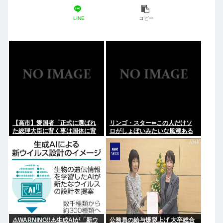
LINE
コピー
【高市】愛国者「正式に選ばれ
リンゴ・スター⬅︎この人だけソ
た総理大臣に背く事は国体に背
ロがしょぼいみたいな風潮ある
く事に等しい。誰が主人かハッ
じゃないですか
キリさせるべき」
⚠WARNING!!⚠生成AIが「新ウ
公務員の給与爆裂上げ 大卒総合