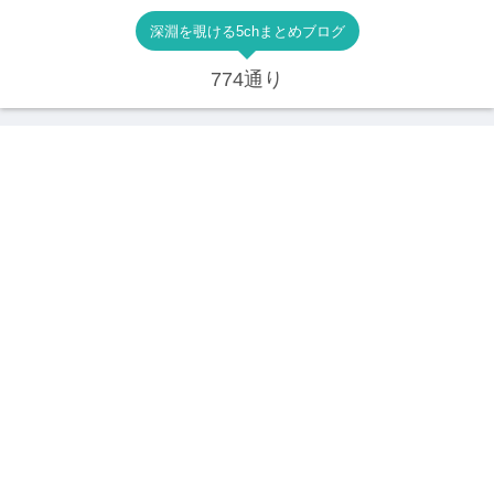
深淵を覗ける5chまとめブログ
774通り