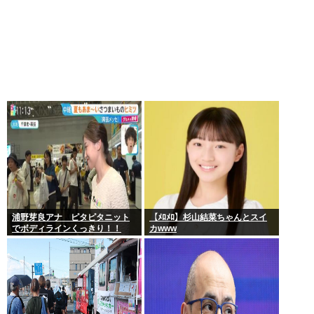
浦野芽良アナ ピタピタニット
【ﾒﾛﾒﾛ】杉山結菜ちゃんとスイ
でボディラインくっきり！！
カwww