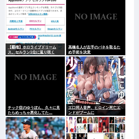
【覇権】ホロライブドリーム
高橋名人が左手のバネを取るた
ス、セルラン1位に返り咲く
め手術を決意
WIWIWIWIWIWIWIWIWIWIWIWI
WIWIWIWIWIWI
チック症のゆうぽん、久々に見
エ口同人音声、ヒロイン死亡エ
たらめっちゃ悪化してた…
ンドがブームに