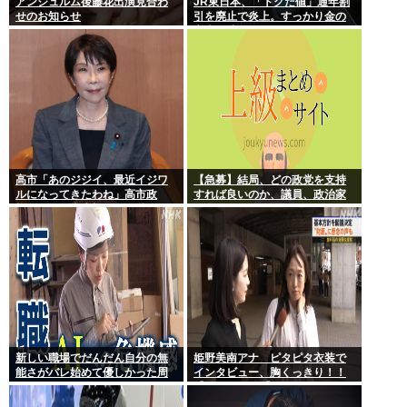
アンジュルム後藤花出演見合わ
JR東日本、「トクだ値」通年割
せのお知らせ
引を廃止で炎上。すっかり金の
亡者と成り下がったな
高市「あのジジイ、最近イジワ
【急募】結局、どの政党を支持
ルになってきたわね」高市政
すれば良いのか、議員、政治家
権、ついに麻生切り！嫌儲はど
は全員悪か
っちにつくの
新しい職場でだんだん自分の無
姫野美南アナ ピタピタ衣装で
能さがバレ始めて優しかった周
インタビュー、胸くっきり！！
りの人たちが徐々に冷たくなっ
【GIF動画あり】
ていく時ってゾクゾクするよな