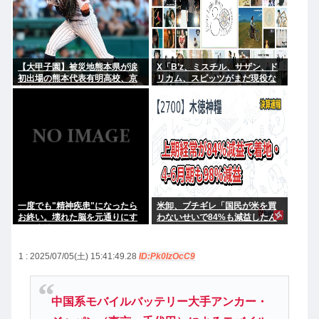
【大甲子園】被災地熊本県が涙
X「B’z、ミスチル、サザン、ド
初出場の熊本代表有明高校、京
リカム、スピッツがまだ現役な
都立命館に9回裏2アウトから逆
の凄いよな。今の歌手が30年後
転勝利
にやれてるだろうか？」
一度でも"精神疾患"になったら
米卸、ブチギレ「国民が米を買
お終い。壊れた脳を元通りにす
わないせいで84%も減益したん
る医療技術は無い。
だが？」
1 : 2025/07/05(土) 15:41:49.28
ID:Pk0IzOcC9
中国系モバイルバッテリー大手アンカー・