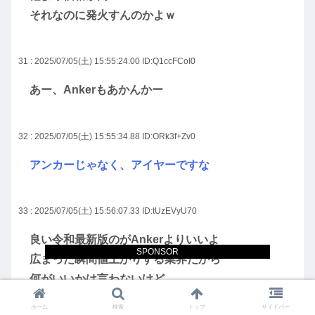
それなのに発火すんのかよｗ
31 : 2025/07/05(土) 15:55:24.00
ID:Q1ccFCoI0
あー、Ankerもあかんかー
32 : 2025/07/05(土) 15:55:34.88
ID:ORk3f+Zv0
アンカーじゃなく、アイヤーですな
33 : 2025/07/05(土) 15:56:07.33
ID:tUzEVyU70
良い令和最新版のがAnkerよりいいよ
SPONSOR
広まった瞬間値上がりする業界だから
何がいいかは言わないけど
ホーム
検索
トップ
サイドバー