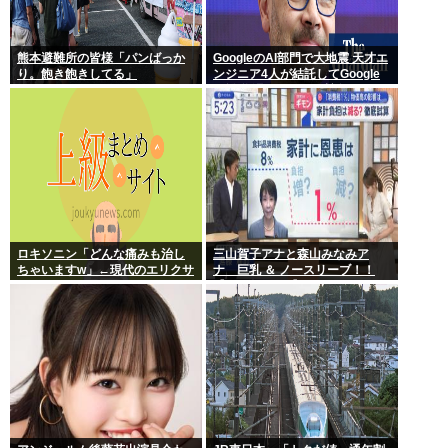
熊本避難所の皆様「パンばっか
GoogleのAI部門で大地震 天才エ
り。飽き飽きしてる」
ンジニア4人が結託してGoogle
を離脱 遅れを取るAI競争さらに
苦しく 株価に影響大
ロキソニン「どんな痛みも治し
三山賀子アナと森山みなみア
ちゃいますw」←現代のエリクサ
ナ 巨乳 ＆ ノースリーブ！！
ーやろ…
【GIF動画あり】