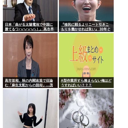
日本「曲がる太陽電池で中国に
『移民に頼るよりニート引きこ
勝てるワハハハハハ！」 高市早
もりを働かせれば良い』 30年ぐ
苗「勝てる！ ガハハハハハ
らい言ってるけど絶対に実現し
ハ！」
ない理由www
高市首相、秋の内閣改造で目論
A型作業所すら務まらない俺はど
む「麻生支配からの脱却」…茂
うすればいい？？？
木敏充氏も小林鷹之氏もクビ