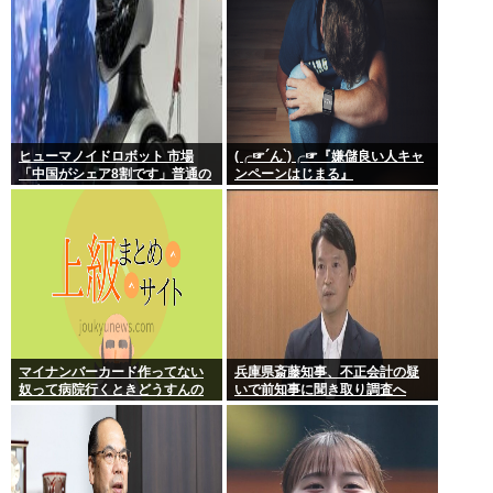
ヒューマノイドロボット 市場
(╭☞´ん`)╭☞『嫌儲良い人キャ
「中国がシェア8割です」普通の
ンペーンはじまる』
日本人怒りのフェイクニュース
認定へ…
マイナンバーカード作ってない
兵庫県斎藤知事、不正会計の疑
奴って病院行くときどうすんの
いで前知事に聞き取り調査へ