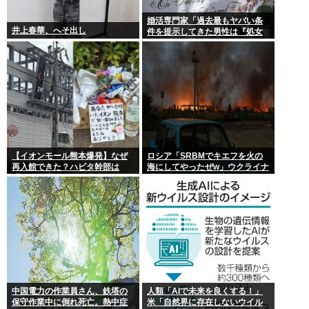
婚活専門家「過去最もヤバい条
井上春華、へそ出し
件を提示してきた男性は『処女
信仰』」ケンモメン…
【イオンモール熊本爆発】なぜ
ロシア「SRBMでキエフを火の
再入館できた？ハビタ幹部は
海にしてやったぜw」ウクライナ
「モール職員は引き止めなかっ
「我々もSRBMで反撃する
た」イオン「運用を徹底できな
ぞ！」
かった可能性」
中国電力の作業員さん、鉄塔の
人類「AIで未来を良くする！」
保守作業中に倒れ死亡。熱中症
米「自然界に存在しないウイル