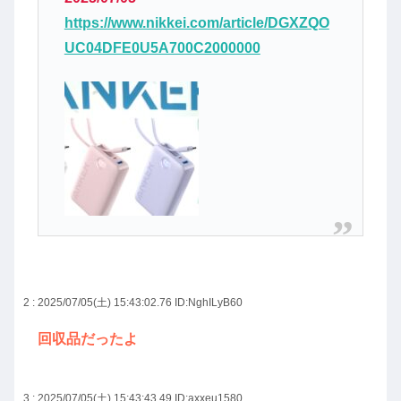
https://www.nikkei.com/article/DGXZQO
UC04DFE0U5A700C2000000
2 : 2025/07/05(土) 15:43:02.76
ID:NghILyB60
回収品だったよ
3 : 2025/07/05(土) 15:43:43.49
ID:axxeu1580