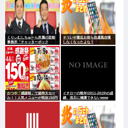
くりぃむしちゅーら所属の芸能
そういや最近お前ら自虐風自慢
事務所「チャッターボック
しなくなったよな？
ス」、熊本地震被災地に災害義
援金寄付を発表
かつや「感謝祭」で超特大セー
イチローの晩年(2011-2019)の成
ル！！人気メニューが税抜150円
績、流石に擁護できないwww
引き！！！