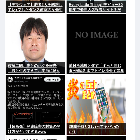
【デラウェア】若者2人を誘惑し
Every Little Thingがデビュー30
てレ●プしたダンス教室の女先生
周年で楽曲人気投票サイトを開
逮捕
設 俺はもちろんFace the
Changeに入れてきたぞ
佐藤二朗、妻とのハグを報告
避難所地獄と化す「ずっと同じ
「君と生きてきて、本当に良か
食べ物&断水でトイレ流せず悪臭
った」「文〇砲より遥かに威力
&床に直接就寝&コロナ感染」
は弱いが、僕のノロケ砲をお見
舞いする」
【超画像】発達障害の封筒の開
39歳手取り21万ってヤバいの
け方がヤバすぎるwww
か？