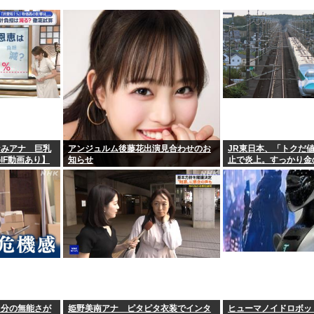
なみアナ 巨乳
アンジュルム後藤花出演見合わせのお
JR東日本、「トクだ
IF動画あり】
知らせ
止で炎上。すっかり金
がったな
自分の無能さが
姫野美南アナ ピタピタ衣装でインタ
ヒューマノイドロボッ