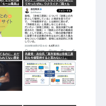
発】なぜ再入館
ロシア「SRBMでキエフを火の海にし
「モール職員は
てやったぜw」ウクライナ「我々も
オン「運用を徹
SRBMで反撃するぞ！」
」
てるのに、まだ
共産党・志位氏「高市首相は非核三原
られてない歴史
則を今後堅持すると言わない！」