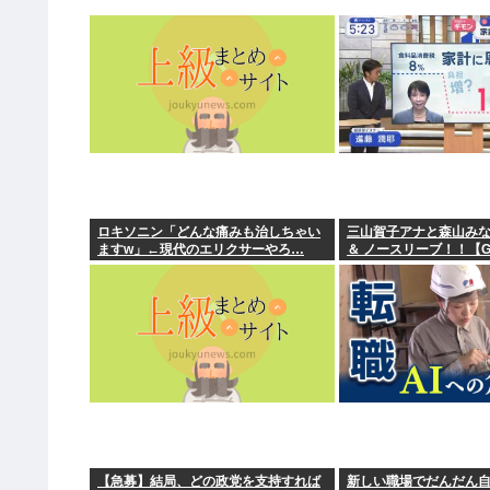
ロキソニン「どんな痛みも治しちゃい
三山賀子アナと森山み
ますw」←現代のエリクサーやろ…
＆ ノースリーブ！！【G
【急募】結局、どの政党を支持すれば
新しい職場でだんだん