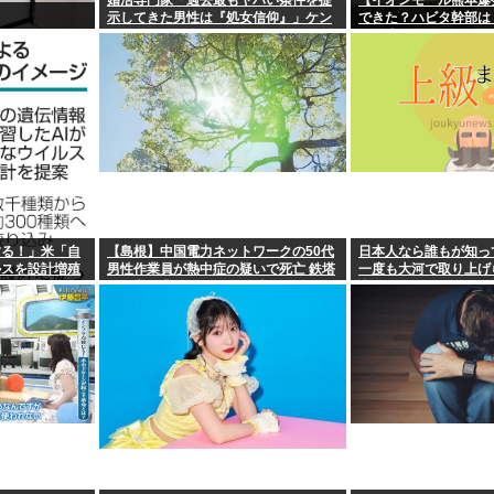
婚活専門家「過去最もヤバい条件を提
【イオンモール熊本爆
示してきた男性は『処女信仰』」ケン
できた？ハビタ幹部は
モメン…
引き止めなかった」イ
底できなかった可能性
する！」米「自
【島根】中国電力ネットワークの50代
日本人なら誰もが知っ
ルスを設計増殖
男性作業員が熱中症の疑いで死亡 鉄塔
一度も大河で取り上げ
自ら破滅要因を
の保守作業後に倒れる 邑南町
上の人物