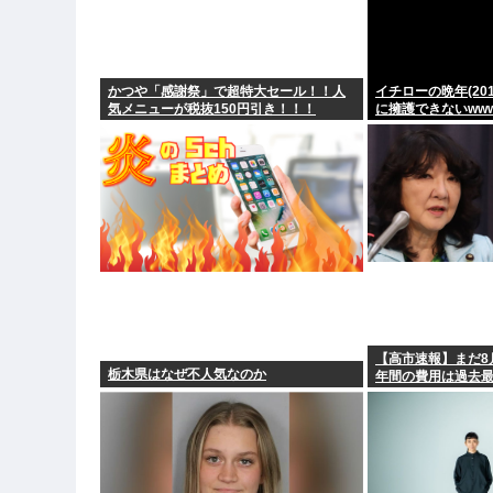
かつや「感謝祭」で超特大セール！！人
イチローの晩年(201
気メニューが税抜150円引き！！！
に擁護できないww
【高市速報】まだ8
栃木県はなぜ不人気なのか
年間の費用は過去