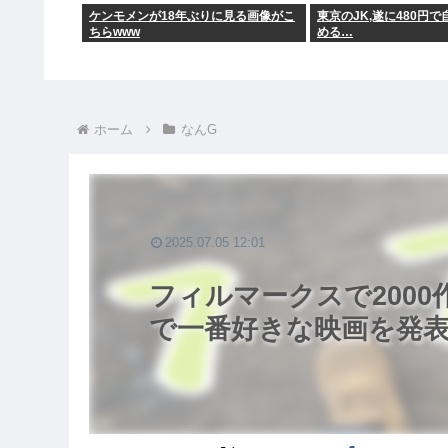
ケンモメンが18年ぶりに見る画像がこ
東京のJK,遂に480円
ちらwww
める…
ホーム
なんG
2025.07.05 12:01
フィルマークスで200
で一番好きな映画を発