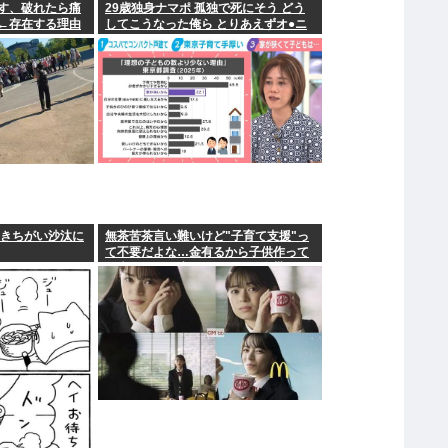
す、破れたら痛
29歳独身ナマポ 孤独で死にそう どう
←存在する理由
してこうなった俺ら とりあえずオ●ニ
ーしてきた
てきちがい沙汰に
無茶苦茶言い難いけど"子育て支援"っ
て不要だよな…金有るから子供作って
る癖に更に政府からたんまり金貰う屑
だよ