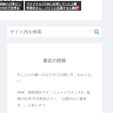
人姉妹の日常がこ
マクドナルドCMに出演していた上國
400万世帯あ
料萌衣さん、バイトに応募するも書類
選考で落ちる
最近の投稿
久しぶりの嫁へのセクロスの誘い方、わからな
い
NHK・林田理沙アナ『ニュースウオッチ9』最
後の出演 今月産休入りへ 「心穏やかに週末
を…」とあいさつ