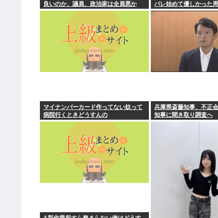
良いのか、議員、政治家は全員悪か
バレ始めて優しかった
徐々に冷たくなってい
クするよな
マイナンバーカード作ってない奴って
兵庫県斎藤知事、不正
病院行くときどうすんの
知事に聞き取り調査へ