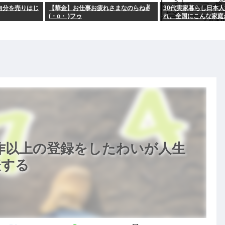
で自分を売りはじ
【華金】お仕事お疲れさまなのらね✌
30代実家暮らし日本
(・o・ )フゥ
れ。全国にこんな家庭が
る。
0作以上の登録をしたわいが人生
表する