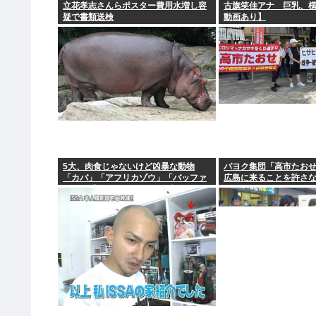
立花孝志さんらポスター費用水増し容
古旗笑佳アナ 巨乳、横
疑で書類送検
動画あり】
5大、肉食じゃないけど凶暴な動物
パヨク集団「高市たお
「カバ」「アフリカゾウ」「バッファ
広島に来ることを許さ
ロー」「コーカサスオオカブト」
倒！」