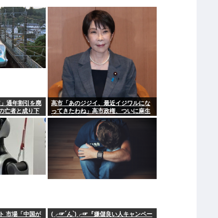
値」通年割引を廃
高市「あのジジイ、最近イジワルにな
の亡者と成り下
ってきたわね」高市政権、ついに麻生
切り！嫌儲はどっちにつくの
ト 市場「中国が
(╭☞´ん`)╭☞『嫌儲良い人キャンペー