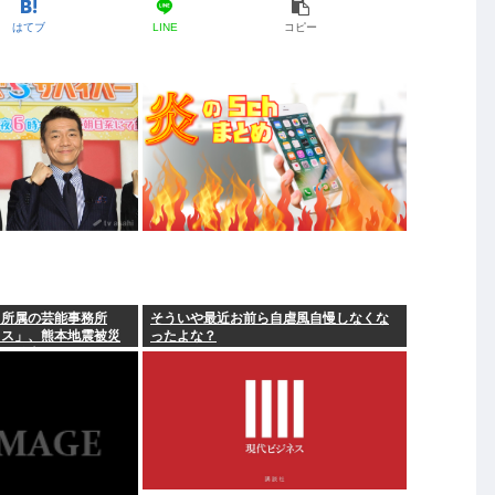
はてブ
LINE
コピー
ら所属の芸能事務所
そういや最近お前ら自虐風自慢しなくな
クス」、熊本地震被災
ったよな？
付を発表