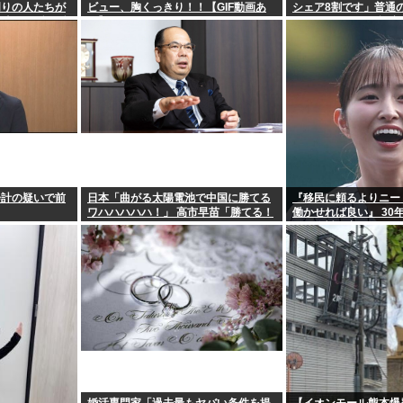
周りの人たちが
ビュー、胸くっきり！！【GIF動画あ
シェア8割です」普通
く時ってゾクゾ
り】
フェイクニュース認定
会計の疑いで前
日本「曲がる太陽電池で中国に勝てる
『移民に頼るよりニー
ワハハハハハ！」 高市早苗「勝てる！
働かせれば良い』 30
ガハハハハハハ！」
けど絶対に実現しない