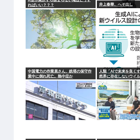
A型作業所すら務まらない俺はどうす
井上春華、へそ出し
ればいい？？？
中国電力の作業員さん、鉄塔の保守作
人類「AIで未来を良く
業中に倒れ死亡。熱中症か
然界に存在しないウイ
に成功」技術が進む程
増やす愚種