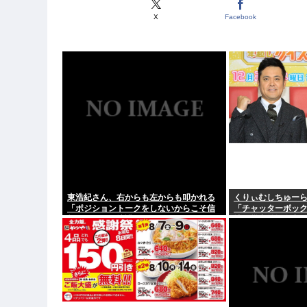
X
Facebook
東浩紀さん、右からも左からも叩かれる
くりぃむしちゅー
「ポジショントークをしないからこそ信
「チャッターボッ
頼できる」と擁護されるwww
地に災害義援金寄