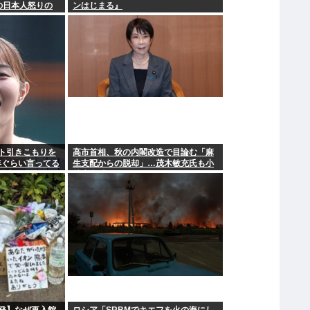
の日本人怒りの
ンはじまる』
へ…
ト引きこもりを
高市首相、秋の内閣改造で目論む「麻
年ぐらい言ってる
生支配からの脱却」…茂木敏充氏も小
理由www
林鷹之氏もクビ