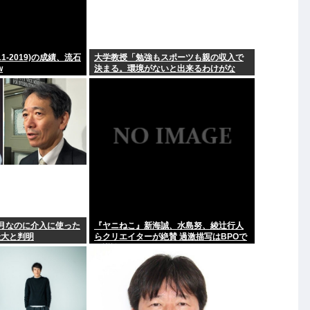
1-2019)の成績、流石
大学教授「勉強もスポーツも親の収入で
w
決まる。環境がないと出来るわけがな
い」
月なのに介入に使った
『ヤニねこ』新海誠、水島努、綾辻行人
最大と判明
らクリエイターが絶賛 過激描写はBPOで
も議論に