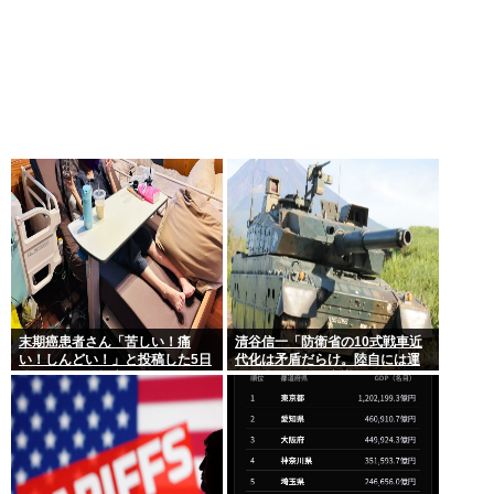
末期癌患者さん「苦しい！痛
清谷信一「防衛省の10式戦車近
い！しんどい！」と投稿した5日
代化は矛盾だらけ。陸自には運
後に穏やかに旅立つ
用理念もコスト意識もない」