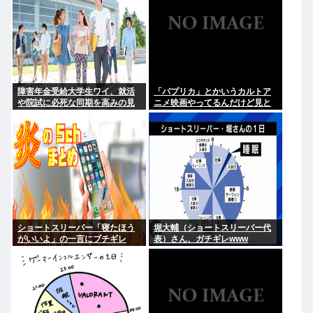
障害年金受給大学生ワイ、就活
「パプリカ」とかいうカルトア
や院試に必死な同期を高みの見
ニメ映画やってるんだけど見と
物www
くべき？
ショートスリーパー「寝たほう
堀大輔（ショートスリーパー代
がいいよ」の一言にブチギレ
表）さん、ガチギレwww