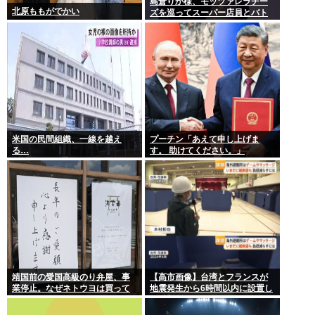
島倉りか様、モッツァレラチー
北原ももがでかい
ズを巡ってスーパー店員とバト
ル勃発ｗｗｗ
米国の民間組織、一線を越え
プーチン「あえて申し上げま
る…
す。 助けてください。」
靖国前の愛国高級のり弁屋、事
【高市画像】台湾とフランスが
業停止。なぜネトウヨは買って
地震発生から6時間以内に設置し
あげなかったの？
た避難所がこれwww