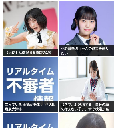
除しました！」広島市民「広島
から出てけ！」結局ヤジが飛ぶ
小野田華凛ちゃんの魅力を語り
【天使】江端妃咲＠奇跡の1枚
たい
立っている 全裸が発生 。 ※大阪
【スマホ】急増する「自分の頭
府泉大津市
で考えない子」。すぐ検索が当
たり前に 「タイパ」至上主義