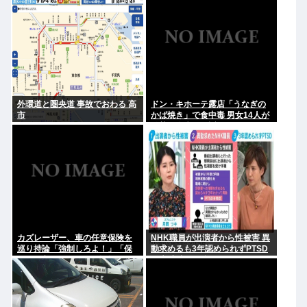
まで1年かけてリリース当時の日
日は未定です」
付に順次配信予定
外環道と圏央道 事故でおわる 高
ドン・キホーテ露店「うなぎの
市
かば焼き」で食中毒 男女14人が
発熱や腹痛など訴え…サルモネ
ラ属の菌検出
カズレーザー、車の任意保険を
NHK職員が出演者から性被害 異
巡り持論「強制しろよ！」「保
動求めるも3年認められずPTSD
険にも入れないヤツは運転すん
に 加害者側が釈明も… 月岡ツキ
なよ」
「納得がいかない」