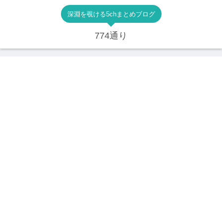
深淵を覗ける5chまとめブログ
774通り