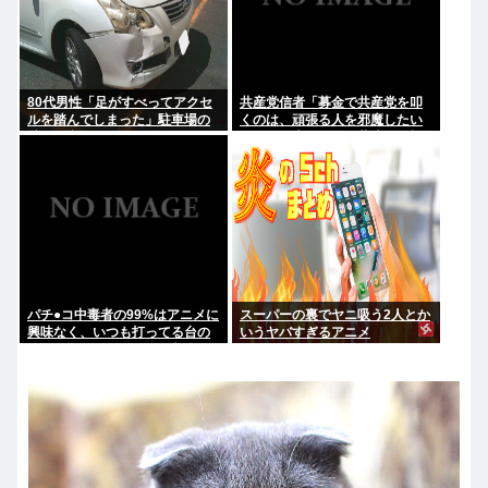
80代男性「足がすべってアクセ
共産党信者「募金で共産党を叩
ルを踏んでしまった」駐車場の
くのは、頑張る人を邪魔したい
壁に衝突
という日本人らしい薄暗い欲望
のせい」
パチ●コ中毒者の99%はアニメに
スーパーの裏でヤニ吸う2人とか
興味なく、いつも打ってる台の
いうヤバすぎるアニメ
原作も知らないという不都合な
真実