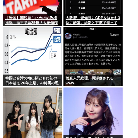
【米国】関税差し止め求め政権
大阪府、愛知県にGDPを抜かれ3
提訴、民主党系25州「大統領権
位に転落。維新と万博で潤って
限逸脱」
るはずじゃ…
韓国と台湾の輸出額ともに初の
菅直人元総理、再評価される
日本超え 26年上期、AI特需の恩
www
恵で差