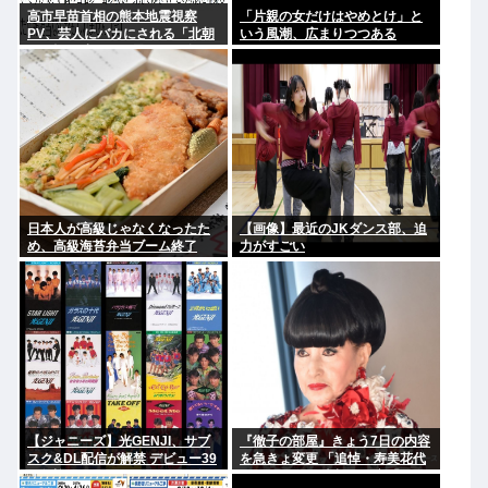
高市早苗首相の熊本地震視察
「片親の女だけはやめとけ」と
PV、芸人にバカにされる「北朝
いう風潮、広まりつつある
鮮の記録映画かと思った。金正
恩ですら盛りすぎって言うぞ」
日本人が高級じゃなくなったた
【画像】最近のJKダンス部、迫
め、高級海苔弁当ブーム終了
力がすごい
www
【ジャニーズ】光GENJI、サブ
『徹子の部屋』きょう7日の内容
スク&DL配信が解禁 デビュー39
を急きょ変更 「追悼・寿美花代
周年迎える8月19日から40周年
さん」放送へ 当初の予定「放送