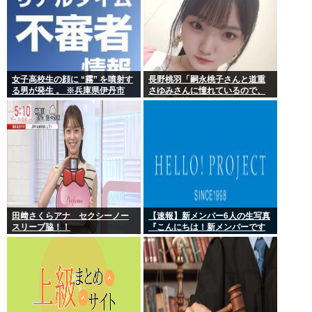
女子高校生の顔に “霧” を噴射す
長野桃羽「嗣永桃子さんと道重
る男が発生 。 ※兵庫県伊丹市
さゆみさんに憧れているので、
ふたりの憧れの部分をぎゅっと
集めた存在になり
田﨑さくらアナ セクシーノー
【速報】新メンバー6人の生写真
スリーブ脇！！
『こんにちは！新メンバーです
☆』