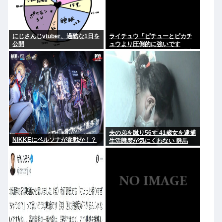
にじさんじvtuber、過酷な1日を
ライチュウ「ピチューとピカチ
公開
ュウより圧倒的に強いです
www」←こいつが不人気な理由
夫の弟を蹴り56す 41歳女を逮捕
NIKKEにペルソナが参戦か！？
生活態度が気にくわない 群馬