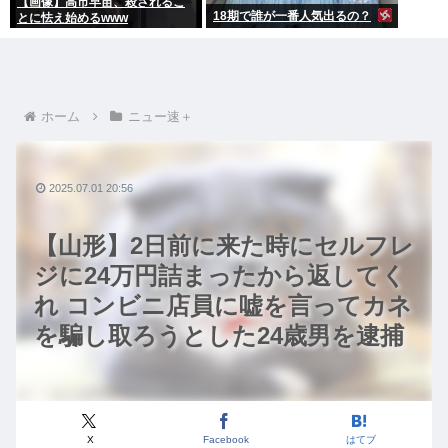
【画像】高市早苗、殺されるこ
18期で誰が一番人気出るの？
とに怯え始めるwww
ホーム
ニュー速＋
2025.07.01 20:56
【山形】2日前に来た時にセルフレ
ジに24万円詰まったから返してく
れ コンビニ店員に嘘を言ってカネ
を騙し取ろうとした24歳男を逮捕
X
Facebook
はてブ