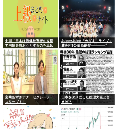
中国「日本は原爆被害者の立場
Juice=Juice「めざましライブ」
で同情を買おうとするのを止め
豊洲PIT公演画像ｷﾀ━━━━(ﾟ
ろ」
∀ﾟ)━━━━!!
宮﨑あずさアナ セクシーノー
日本をダメにした総理大臣と言
スリーブ！！
えば？