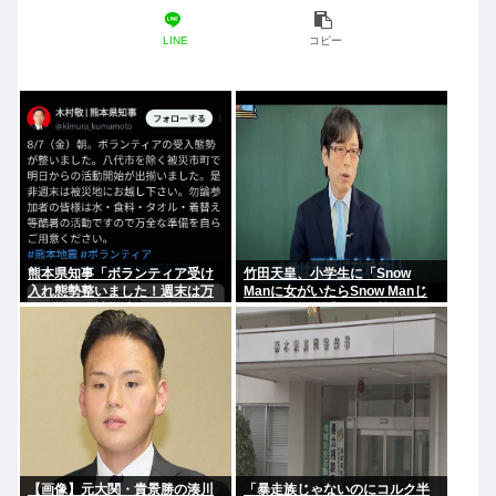
LINE
コピー
熊本県知事「ボランティア受け
竹田天皇、小学生に「Snow
入れ態勢整いました！週末は万
Manに女がいたらSnow Manじ
全な準備で被災地へお越しくだ
ゃない」で男系天皇を熱弁www
さい！」ケンモ、行くぞ
【画像】元大関・貴景勝の湊川
「暴走族じゃないのにコルク半