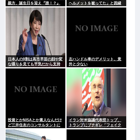
親方、誕生日を迎え『誰！？』
ヘルメットを被ってた」と因縁
と話題に
つけて暴行 少年らと父親(37)逮
捕
日本人の9割は高市早苗の顔や変
左ハンドル車のデメリット、意
な喋りを見ても平気だから支持
外と少ない
率9割。学校の美術科と音楽科は
しっかりして！
投資とかNISAとか素人なんだけ
イラン対米協議代表団トップ、
ど三井住友のコンサルタントに
トランプにブチギレ「フェイク
相談した方がいいのか？
ニュースばかり、約束を守れ。
劇場型はもうたくさん」