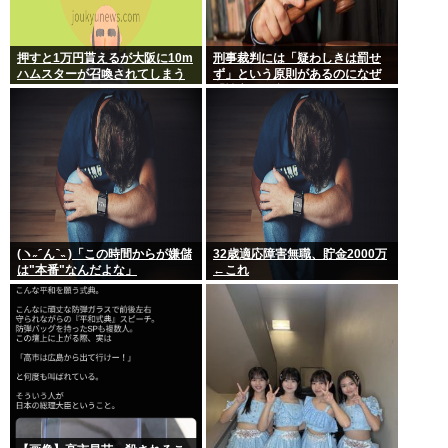
押すと1万円貰えるが大阪に10m
刑事裁判には「疑わしきは罰せ
ハムスターが召喚されてしまう
ず」という原則があるのになぜ
ボタン
「性交の同意がなかった」とい
う確かめようが無いもので有罪
になるの？
(ヽ˶ ᷇ ん ᷆ ˵ )「この時間からが嫌儲
32歳適応障害無職、貯金2000万
は"本番"なんだよな」
←これ