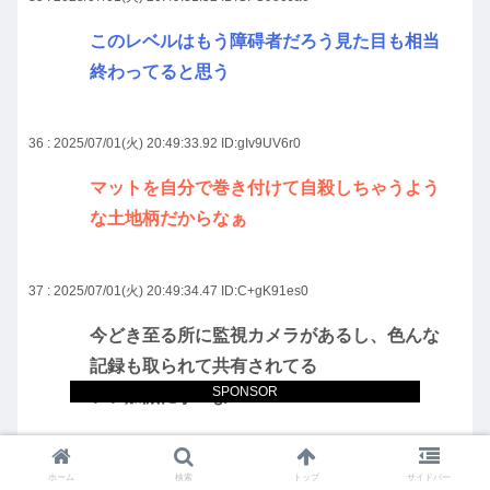
このレベルはもう障碍者だろう見た目も相当
終わってると思う
36 : 2025/07/01(火) 20:49:33.92
ID:gIv9UV6r0
マットを自分で巻き付けて自殺しちゃうよう
な土地柄だからなぁ
37 : 2025/07/01(火) 20:49:34.47
ID:C+gK91es0
今どき至る所に監視カメラがあるし、色んな
記録も取られて共有されてる
SPONSOR
いい加減に学べよ
38 : 2025/07/01(火) 20:50:17.30
ID:cx1tTSY/0
ホーム
検索
トップ
サイドバー