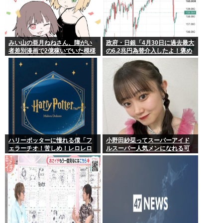
みい山の亜月ねねさん、障がい
政府・日銀「4月30日に過去最大
者差別漫画で2億稼いでいた模様
の6.2兆円為替介入したよ！褒め
www
てよ！」
ハリーポッターに憧れる僕「フ
小野田紗栞ってスーパーアイド
ェラーチオ！苦しめ！レロレロ
ルスーパー人気メンになれる可
レロ」敵「うっ 」
能性あったよな？