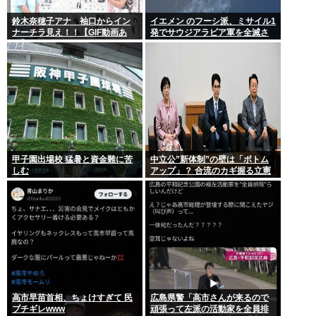
鈴木奈穂子アナ 袖口からイン
イエメン のフーシ派、ミサイル1
ナーチラ見え！！【GIF動画あ
発でサウジアラビア軍を全滅さ
り】
せてしまうww
甲子園出場校 猛暑と資金難に苦
中立公”新体制”の壁は「ボトム
しむ
アップ」？ 合流のカギ握る立憲
高市早苗首相、ちょけすぎて 民
広島県警「高市さんが来るので
ブチギレwww
頑張って左派の活動家を全員排