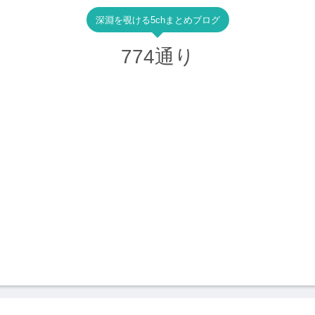
深淵を覗ける5chまとめブログ
774通り