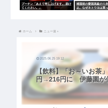
プーチン「あえて申し上げます。 助け
靖国前の愛国高級のり
てください。」
止。なぜネトウヨは買
たの？
ホーム
ニュー速＋
2025.06.25 19:12
【飲料】「お～いお茶」6
円→216円に 伊藤園