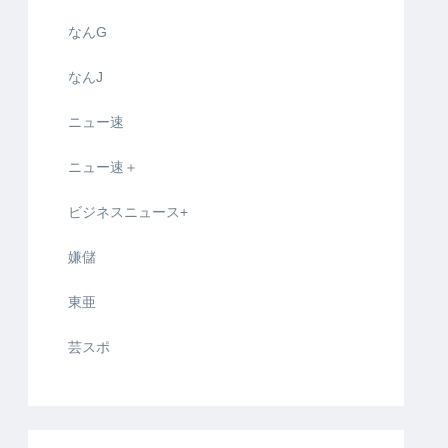
なんG
なんJ
ニュー速
ニュー速＋
ビジネスニュース+
嫌儲
東亜
芸スポ