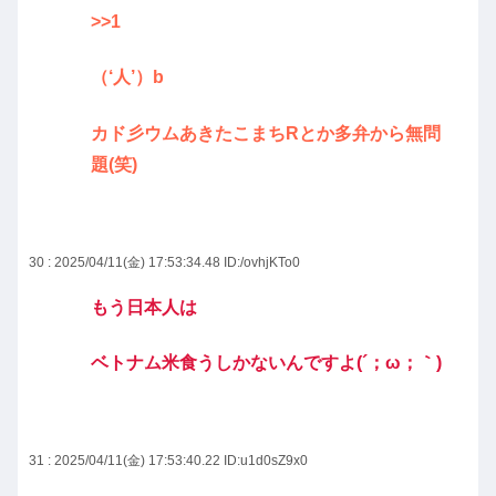
>>1
（‘人’）b
カド彡ウムあきたこまちRとか多弁から無問
題(笑)
30 : 2025/04/11(金) 17:53:34.48
ID:/ovhjKTo0
もう日本人は
ベトナム米食うしかないんですよ(´；ω；｀)
31 : 2025/04/11(金) 17:53:40.22
ID:u1d0sZ9x0