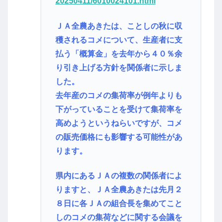
20250411/6010024101.html
ＪＡ全農あきたは、ことしの秋に収
穫されるコメについて、生産者に支
払う「概算金」を去年から４０％余
り引き上げる方針を関係者に示しま
した。
去年産のコメの集荷率が例年よりも
下がっていることを受けて集荷率を
高めようというねらいですが、コメ
の販売価格にも影響する可能性があ
ります。
県内にあるＪＡの複数の関係者によ
りますと、ＪＡ全農あきたは先月２
８日に各ＪＡの組合長を集めてこと
しのコメの集荷などに関する会議を