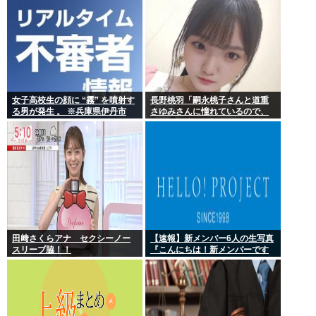
女子高校生の顔に “霧” を噴射す
長野桃羽「嗣永桃子さんと道重
る男が発生 。 ※兵庫県伊丹市
さゆみさんに憧れているので、
ふたりの憧れの部分をぎゅっと
集めた存在になり
田﨑さくらアナ セクシーノー
【速報】新メンバー6人の生写真
スリーブ脇！！
『こんにちは！新メンバーです
☆』