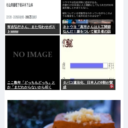
有吉弘行さん、また匂わせポス
ネトウヨ「高市さんは人工関節
トwww
なんだ！膝をついて被災者の話
聞くとか拷問だろ！」⇒高市の
膝に人工関節の手術痕が見当た
らない
ここ数年「どっちもどっち」と
タバコ違法化、日本人の9割が賛
か「まだわからないから叩く
成
な」とかゆうチキン野郎が増え
たけどどっから来たの？(´・ω・
`)