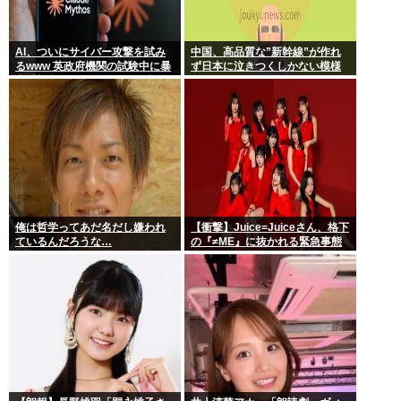
AI、ついにサイバー攻撃を試み
中国、高品質な”新幹線”が作れ
るwww 英政府機関の試験中に暴
ず日本に泣きつくしかない模様
走「架空人物になり承認要求」
www
俺は哲学ってあだ名だし嫌われ
【衝撃】Juice=Juiceさん、格下
ているんだろうな…
の『≠ME』に抜かれる緊急事態
ｗｗｗｗｗｗｗｗｗｗｗｗ