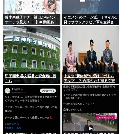
鈴木奈穂子アナ 袖口からイン
イエメン のフーシ派、ミサイル1
ナーチラ見え！！【GIF動画あ
発でサウジアラビア軍を全滅さ
り】
せてしまうww
甲子園出場校 猛暑と資金難に苦
中立公”新体制”の壁は「ボトム
しむ
アップ」？ 合流のカギ握る立憲