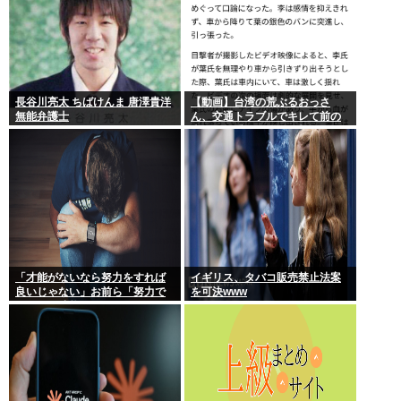
長谷川亮太 ちばけんま 唐澤貴洋
【動画】台湾の荒ぶるおっさ
無能弁護士
ん、交通トラブルでキレて前の
車の運転手をナイフで斬りつけ
るも壮絶な返り討ちにあう
「才能がないなら努力をすれば
イギリス、タバコ販売禁止法案
良いじゃない」お前ら「努力で
を可決www
きるのも才能だよ」←は？