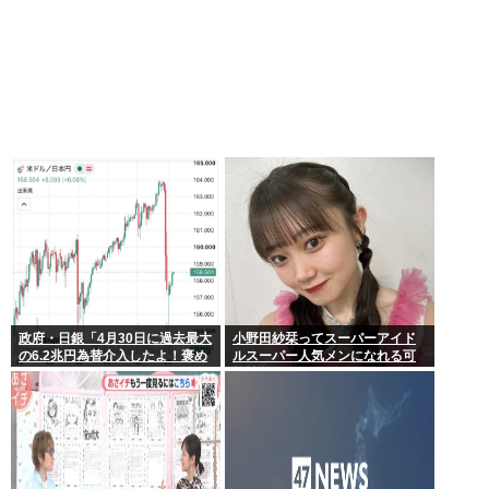
政府・日銀「4月30日に過去最大
小野田紗栞ってスーパーアイド
の6.2兆円為替介入したよ！褒め
ルスーパー人気メンになれる可
てよ！」
能性あったよな？