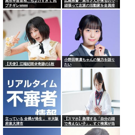
高市早苗首相、ちょけすぎて 民
広島県警「高市さんが来るので
ブチギレwww
頑張って左派の活動家を全員排
除しました！」広島市民「広島
から出てけ！」結局ヤジが飛ぶ
小野田華凛ちゃんの魅力を語り
【天使】江端妃咲＠奇跡の1枚
たい
立っている 全裸が発生 。 ※大阪
【スマホ】急増する「自分の頭
府泉大津市
で考えない子」。すぐ検索が当
たり前に 「タイパ」至上主義