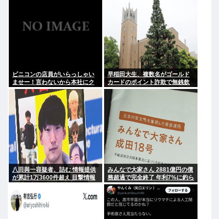
ビニコンの店員がいらっしゃい
早稲田大生、複数名がゴールド
ませー！言わないから本社にク
カードのポイント詐欺で無銭飲
レームいれてやりましたよ！
食
www
八田與一容疑者、詰む 情報提供
みんなで大家さん 2881億円の債
が累計1万3600件超え 目撃情報
務超過で完全終了 年利7%に釣ら
は「関東」が最多
れた3万人超の弱者の老後資金
2000億円が消滅