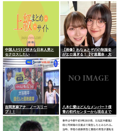
者に寄ってそのまま帰宅
論上可能？
中国人だけど好きな日本人男と
【画像】れなぁとぞのの制服姿
セクロスしたい
がエロ過ぎる！【守屋麗奈・大
園玲】【櫻坂46】
吉岡恵麻アナ ノースリー
八木仁愛はどんなメンバー？僕
ブ！！
青の初代センターから現在まで
の活動を紹介