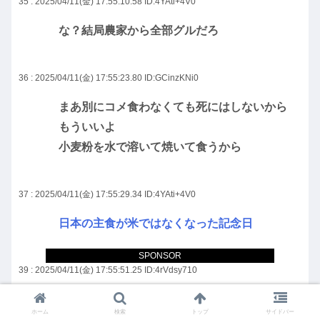
35 : 2025/04/11(金) 17:55:10.58
ID:4YAti+4V0
な？結局農家から全部グルだろ
36 : 2025/04/11(金) 17:55:23.80
ID:GCinzKNi0
まあ別にコメ食わなくても死にはしないから
もういいよ
小麦粉を水で溶いて焼いて食うから
37 : 2025/04/11(金) 17:55:29.34
ID:4YAti+4V0
日本の主食が米ではなくなった記念日
SPONSOR
39 : 2025/04/11(金) 17:55:51.25
ID:4rVdsy710
余って暴落すると思うけどね
ホーム
検索
トップ
サイドバー
JA大損