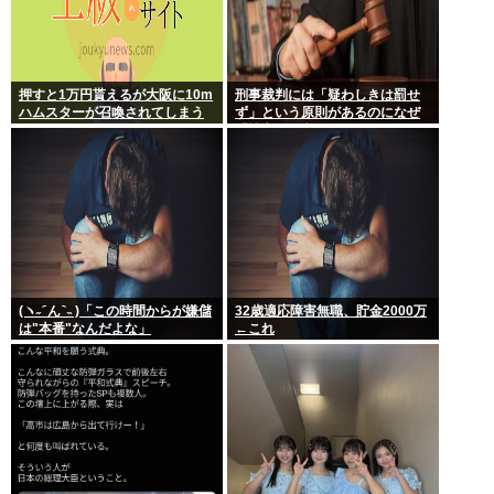
押すと1万円貰えるが大阪に10m
刑事裁判には「疑わしきは罰せ
ハムスターが召喚されてしまう
ず」という原則があるのになぜ
ボタン
「性交の同意がなかった」とい
う確かめようが無いもので有罪
になるの？
(ヽ˶ ᷇ ん ᷆ ˵ )「この時間からが嫌儲
32歳適応障害無職、貯金2000万
は"本番"なんだよな」
←これ