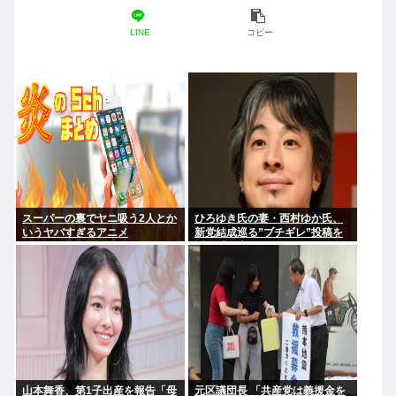
LINE
コピー
スーパーの裏でヤニ吸う2人とか
ひろゆき氏の妻・西村ゆか氏、
いうヤバすぎるアニメ
新党結成巡る”ブチギレ”投稿を
謝罪「配慮に欠けた行動でし
た」 夫婦で投稿
山本舞香、第1子出産を報告「母
元区議団長 「共産党は義援金を