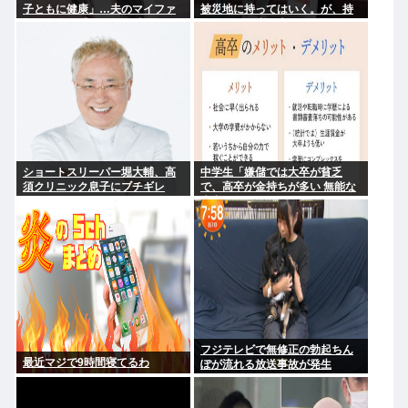
子ともに健康」…夫のマイファ
被災地に持ってはいく。が、持
ス・Hiroは「いいね」 森進一&
って行った先で党の活動のため
森昌子さんの孫
に使う」
ショートスリーパー堀大輔、高
中学生「嫌儲では大卒が貧乏
須クリニック息子にブチギレ
で、高卒が金持ちが多い 無能な
www
大卒の集まりw」エックスで一万
いいね
フジテレビで無修正の勃起ちん
最近マジで9時間寝てるわ
ぽが流れる放送事故が発生