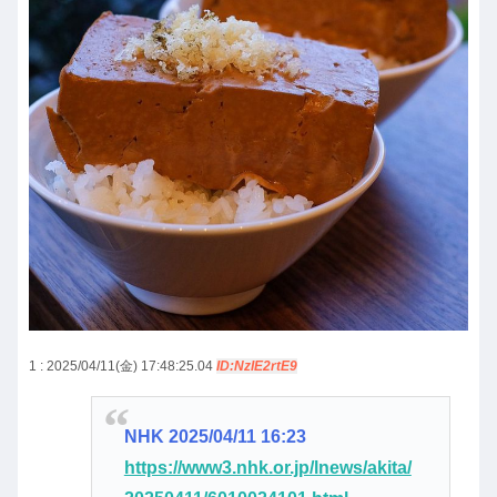
1 : 2025/04/11(金) 17:48:25.04
ID:NzIE2rtE9
NHK 2025/04/11 16:23
https://www3.nhk.or.jp/lnews/akita/