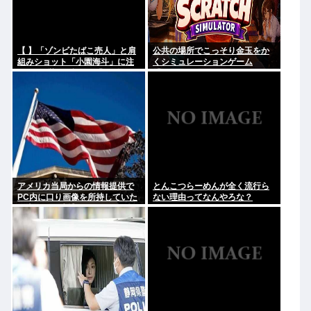
【 】「ゾンビたばこ売人」と肩
公共の場所でこっそり金玉をか
組みショット「小園海斗」に注
くシミュレーションゲーム
がれる”厳しい視線” 「レギュラ
「Ball Scratch Simulator」が
ー剥奪も選択肢のひとつに」
Steamで発表される
アメリカ当局からの情報提供で
とんこつらーめんが全く流行ら
PC内に口り画像を所持していた
ない理由ってなんやろな？
日本人男を逮捕