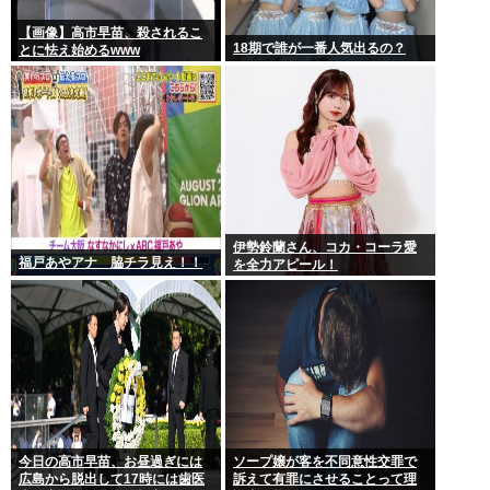
【画像】高市早苗、殺されるこ
18期で誰が一番人気出るの？
とに怯え始めるwww
伊勢鈴蘭さん、コカ・コーラ愛
福戸あやアナ 脇チラ見え！！
を全力アピール！
今日の高市早苗、お昼過ぎには
ソープ嬢が客を不同意性交罪で
広島から脱出して17時には歯医
訴えて有罪にさせることって理