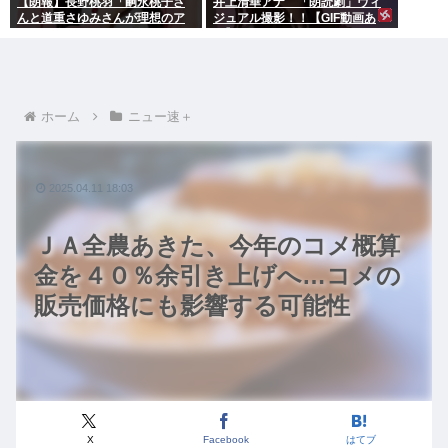
【朗報】長野桃羽「嗣永桃子さ
井上清華アナ 「朗読劇」ヴィ
んと道重さゆみさんが理想のア
ジュアル撮影！！【GIF動画あ
イドル像」
り】
ホーム
ニュー速＋
2025.04.11 18:03
ＪＡ全農あきた、今年のコメ概算
金を４０％余引き上げへ…コメの
販売価格にも影響する可能性
X
Facebook
はてブ