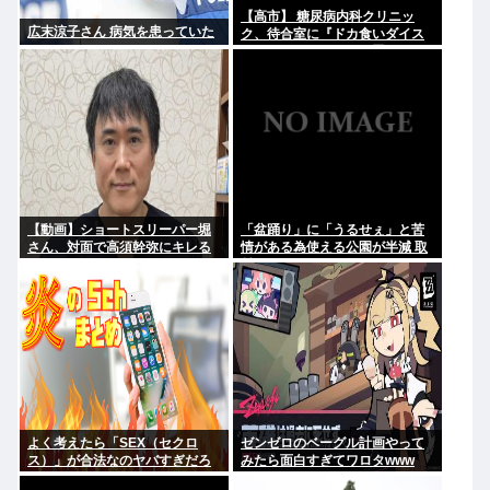
【高市】 糖尿病内科クリニッ
広末涼子さん 病気を患っていた
ク、待合室に『ドカ食いダイス
キ！もちづきさん』を置いてし
まい炎上
【動画】ショートスリーパー堀
「盆踊り」に「うるせぇ」と苦
さん、対面で高須幹弥にキレる
情がある為使える公園が半減 取
材ではうるさいと答える住民は
おらず こどおじみたいのが電話
してんだろな
よく考えたら「SEX（セクロ
ゼンゼロのベーグル計画やって
ス）」が合法なのヤバすぎだろ
みたら面白すぎてワロタwww