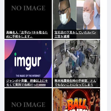
高橋名人「左手のバネを取るた
宝石店の下見をしていたルパン
めに手術をします」
三世を逮捕
ジャンポケ斉藤、想像以上にキ
熊本地震発生時の手術室、とん
モくて実刑で当然だったwww
でもないことになってしまう
www