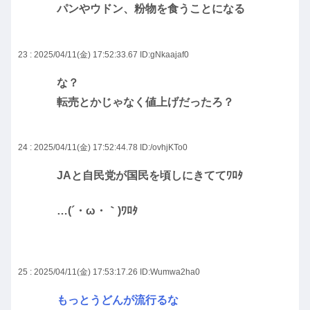
パンやウドン、粉物を食うことになる
23 : 2025/04/11(金) 17:52:33.67
ID:gNkaajaf0
な？
転売とかじゃなく値上げだったろ？
24 : 2025/04/11(金) 17:52:44.78
ID:/ovhjKTo0
JAと自民党が国民を頃しにきててﾜﾛﾀ
…(´・ω・｀)ﾜﾛﾀ
25 : 2025/04/11(金) 17:53:17.26
ID:Wumwa2ha0
もっとうどんが流行るな