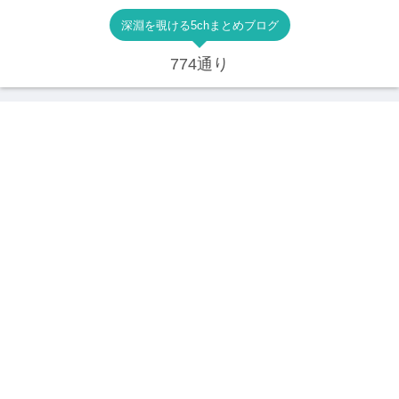
深淵を覗ける5chまとめブログ
774通り