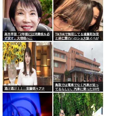
高市早苗「2年後には消費税を必
TikTokで無双してる遠藤彩加里
ず戻す」大増税へ…
と林仁愛のハロショ大阪イベが
全然売り切れないのは何故？ボ
トム2の有
鳥取では電車でなく汽車が走っ
透け透け！！ 安藤萌々アナ
てるらしい。汽車に乗った10代
女性が意識失う。汽車汽車ぽっ
ぽぽっぽ