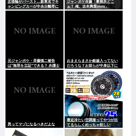
左後輪がバースト…新東名でキ
ジャンポケ斉藤「事務所どこ
ャンピングカーが中央分離帯に
ぉ？ 俺、吉本興業www」
衝突し横転
元ジャンポケ・斉藤慎二被告
おまえらまさか銀歯入ってない
は”無罪を立証”できる？ 弁護士
だろうな？お前らが中身以下に
が解説
評価される原因は口開けた時に
見える銀歯
最近冷たい空調服ってやつが出
男ってマゾになるべきだよな
てるらしくめっちゃ欲しい