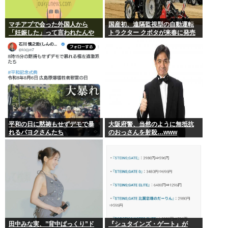
マチアプで会った外国人から
国産初、遠隔監視型の自動運転
「妊娠した」って言われたんや
トラクター クボタが来春に発売
が
平和の日に黙祷もせずデモで暴
大阪府警、当然のように無抵抗
れるパヨクさんたち
のおっさんを射殺…www
田中みな実、”背中ぱっくり”ド
『シュタインズ・ゲート』が