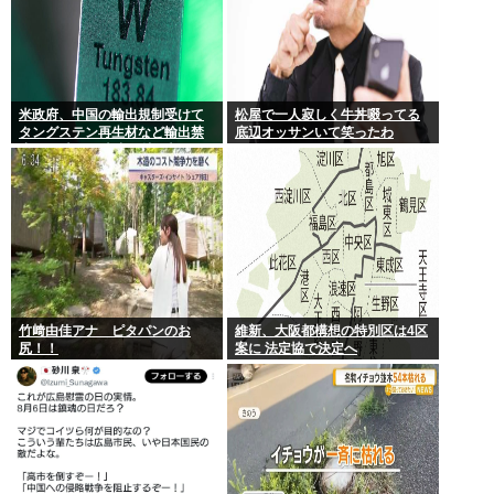
米政府、中国の輸出規制受けて
松屋で一人寂しく牛丼啜ってる
タングステン再生材など輸出禁
底辺オッサンいて笑ったわ
止へ 日本さん米中に挟み撃ちさ
れる形に
竹﨑由佳アナ ピタパンのお
維新、大阪都構想の特別区は4区
尻！！
案に 法定協で決定へ