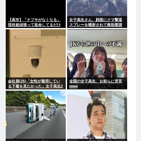
【高市】「ナフサがなくなる」
女子高生さん、顔面にクマ撃退
現状超頑張って延命してるだけ
スプレーを噴射されて救助要請
でどんどん不足してる状況は改
してしまう
善してないのにもうナフサある
ことになった理由
会社員(26)「女性が着用してい
全国の女子高生、お前らに苦言
る下着を見たかった」女子高生2
www
人の下着を盗撮