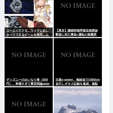
コーエイテクモ、ライザとおし
【東京】睡眠時無呼吸症候群診
ゃべりできるゲームを発売。ム
断後に死亡事故=運転の無職男
チムチムワァ
（34）、独断で治療中断-危険運
転致死罪適用も
ディズニーのおいなり巻（600
日産e-power、無給油で1980km
円）、卑猥すぎて賛否両論www
走行しギネス記録を達成、無駄
な発電や送電ロスなくEVよりエ
コを証明