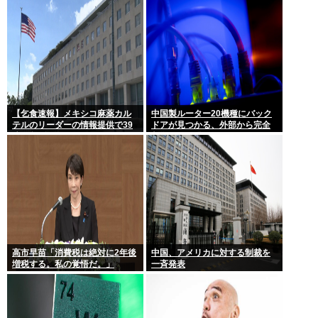
たが…」
【乞食速報】メキシコ麻薬カル
中国製ルーター20機種にバック
テルのリーダーの情報提供で39
ドアが見つかる、外部から完全
億円急げ！
制御される恐れ
高市早苗「消費税は絶対に2年後
中国、アメリカに対する制裁を
増税する。私の覚悟だ。」
一斉発表