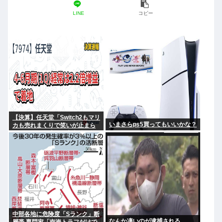
LINE
コピー
【決算】任天堂「Switch2もマリ
いまさらps5買ってもいいかな？
カも売れまくりで笑いが止まら
んどすえ！」連結経常利益は前
年同期比2.2倍の2061億円に
中部各地に危険度「Sランク」断
なんか凄いのが逮捕される