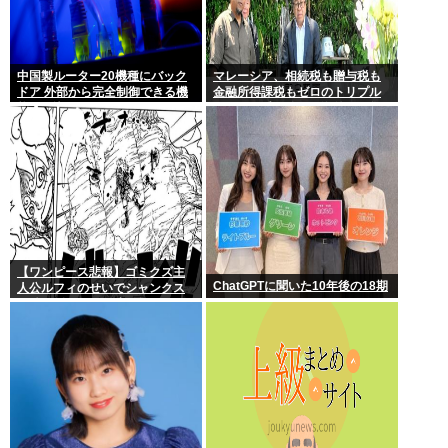
中国製ルーター20機種にバック
マレーシア、相続税も贈与税も
ドア 外部から完全制御できる機
金融所得課税もゼロのトリプル
能が仕込まれていた
ゼロで優秀な移民を海外から集
めてしまう…
【ワンピース悲報】ゴミクズ主
ChatGPTに聞いた10年後の18期
人公ルフィのせいでシャンクス
に続きギャバンの腕も無くなる
www