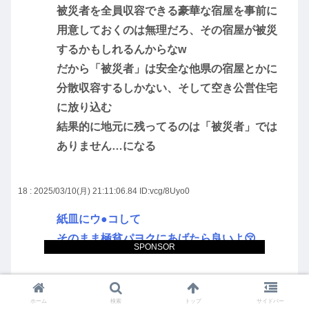
被災者を全員収容できる豪華な宿屋を事前に
用意しておくのは無理だろ、その宿屋が被災
するかもしれるんからなw
だから「被災者」は安全な他県の宿屋とかに
分散収容するしかない、そして空き公営住宅
に放り込む
結果的に地元に残ってるのは「被災者」では
ありません…になる
18 : 2025/03/10(月) 21:11:06.84
ID:vcg/8Uyo0
紙皿にウ●コして
そのまま極貧パヨクにあげたら良いよ😚
SPONSOR
20 : 2025/03/10(月) 21:12:18.27
ID:1ndvbsha0
ホーム
検索
トップ
サイドバー