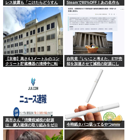
レス披露も「こけたらどうすん
Steamで80%OFF！あの名作も
の？」10cm超ヒールに心配続
セール中！ケンモメン…急
出…妊婦期間も”おしゃれ優
げ…！
先”で問われた意識
【京都】高さ4.3メートルのコン
自民党「いいこと考えた、ETF売
クリート貯蔵機器の清掃中に転
却を加速させて減税の財源にし
落し男性死亡、伏見区の工場
よう」
高市さん「消費税減税の財源
今時紙タバコ吸ってるやつwww
は、歳入確保の取り組みをゼロ
ベースで進めることで十分に対
応できる」サナ、有能