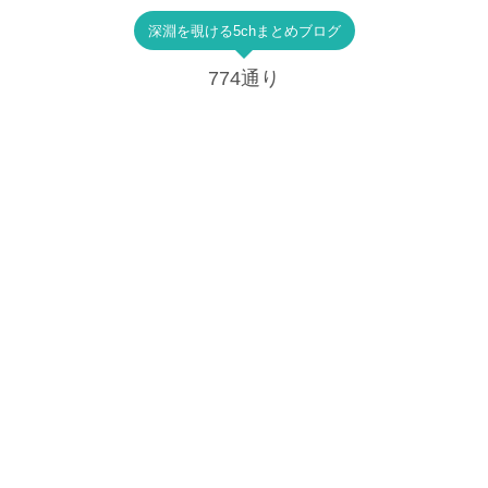
深淵を覗ける5chまとめブログ
774通り