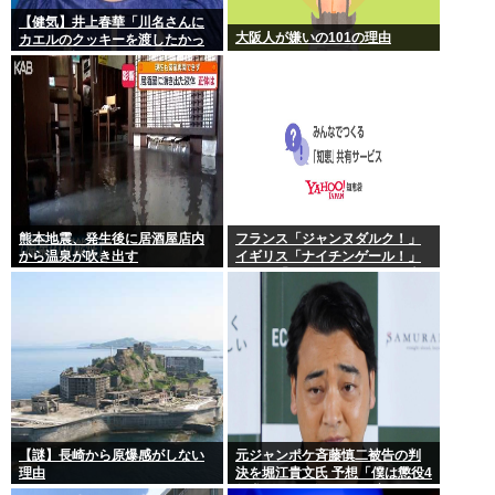
【健気】井上春華「川名さんに
大阪人が嫌いの101の理由
カエルのクッキーを渡したかっ
たけど、話しかけられず結局自
分で食べた」
熊本地震、発生後に居酒屋店内
フランス「ジャンヌダルク！」
から温泉が吹き出す
イギリス「ナイチンゲール！」
インド「マザーテレサ！」日本
「…」
【謎】長崎から原爆感がしない
元ジャンポケ斉藤慎二被告の判
理由
決を堀江貴文氏 予想「僕は懲役4
年求刑され 2年6か月の実刑だっ