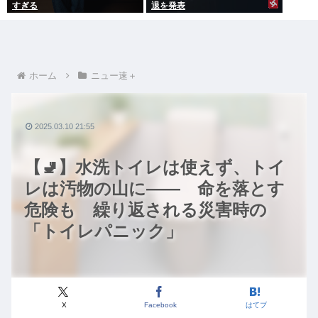
すぎる
退を発表
ホーム
ニュー速＋
2025.03.10 21:55
【🚽】水洗トイレは使えず、トイ
レは汚物の山に―― 命を落とす
危険も 繰り返される災害時の
「トイレパニック」
X
Facebook
はてブ