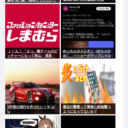
層帯 専門家「南海トラフだけで
なく直下型地震にも注意を」
（ヽ´ん`）「えっ、敵チームのピ
めっちゃカメレオン（めちゃか
ッチャーになって秋山・清原・
め）、ハッカーがマップにマル
デストラーデを三振に抑えたら
ウェア埋込み、大炎上www
一億ですか？」→どうする？
VIP発の流行を作りたい！٩( ‘ω’
最近の警察って簡単に鉄砲撃つ
)و
ようになってないか？