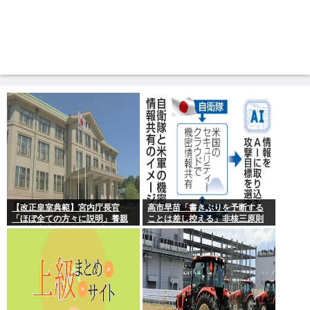
【改正皇室典範】宮内庁長官
高市早苗「書きぶりを予断する
「ほぼ全ての方々に説明」養親
ことは差し控える」非核三原則
候補の宮家皇族方に 男系男子の
見直しについて
養子候補は「把握せず」