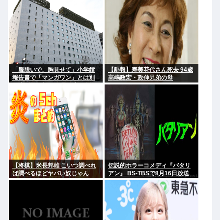
「服脱いで、胸見せて」小学館
【訃報】寿美花代さん死去 94歳
報告書で「マンガワン」とは別
高嶋政宏・政伸兄弟の母
の大問題が判明…週刊誌元編集
者がグラビア志望の女性に迫っ
た過激要求
【将棋】米長邦雄 こいつ調べれ
伝説的ホラーコメディ『バタリ
ば調べるほどヤバい奴じゃん
アン』 BS-TBSで8月16日放送