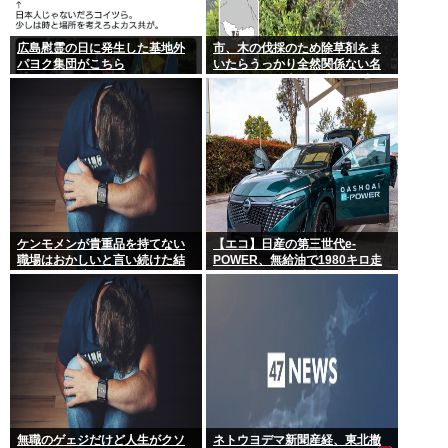
広島慰霊の日に発生した基地外
市、木の伐採のため除草剤をま
パヨク集団がこちら
いたらうっかり全然関係ない名
物イチョウ並木道54本を全滅さ
せてしまう(・ω<)
ケンモメンが貴重品を持てない
【エコ】日産の第三世代e-
職場はおかしいと言い続けた結
POWER、無給油で1980キロ走
果 ルールが変わり始めた件
ってギネス記録達成
無職のゲェジだけど人生がクソ
ネトウヨデマ新聞産経、東北撤