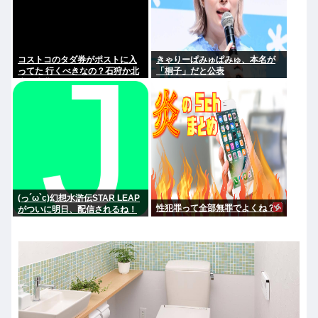
コストコのタダ券がポストに入
きゃりーぱみゅぱみゅ、本名が
ってた 行くべきなの？石狩か北
「桐子」だと公表
広島大曲だよな
(っ´ω`c)幻想水滸伝STAR LEAP
性犯罪って全部無罪でよくね？
がついに明日、配信されるね！