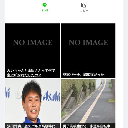
LINE
コピー
みいちゃんと山田さんって何で
林家パー子、認知症だった
急に叩かれだしたの？
浜田雅功、超スパルタ高校時代
男子高校生(15)、歩道を自転車