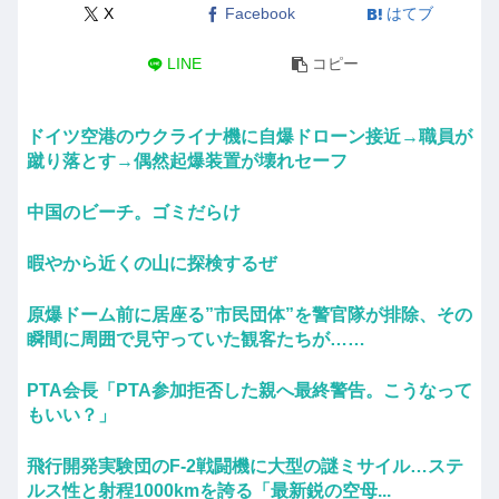
X
Facebook
はてブ
LINE
コピー
ドイツ空港のウクライナ機に自爆ドローン接近→職員が
蹴り落とす→偶然起爆装置が壊れセーフ
中国のビーチ。ゴミだらけ
暇やから近くの山に探検するぜ
原爆ドーム前に居座る”市民団体”を警官隊が排除、その
瞬間に周囲で見守っていた観客たちが……
PTA会長「PTA参加拒否した親へ最終警告。こうなって
もいい？」
飛行開発実験団のF-2戦闘機に大型の謎ミサイル…ステ
ルス性と射程1000kmを誇る「最新鋭の空母...