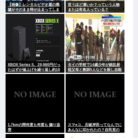
【画像】レンタルビデオ屋の廃
言うほど凄いか？っていう人物
墟がそのまま時が止まってしま
または有名人っている？
っていると話題に
XBOX Series S、29,980円だっ
タイの学校で14歳少年が銃乱射
たはずが値上げを繰り返し約10
祖父母と教師5人などを殺し自殺
万円弱
1.7kmの間何度も何度も 煽り追
スマ●コ、石破岸田ってなんでに
突
あんなに叩かれたの？自民党の
政治家だし普通に保守じゃん