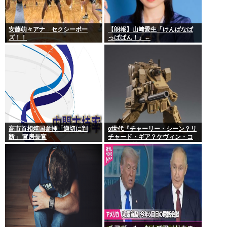
安藤萌々アナ セクシーポー
【朗報】山﨑愛生「けんぱなぱ
ズ！！
っぱぱん！」←
高市首相靖国参拝「適切に判
α世代『チャーリー・シーン？リ
断」 官房長官
チャード・ギア？ケヴィン・コ
スナー？誰ですかそれ？？』何
故なのか