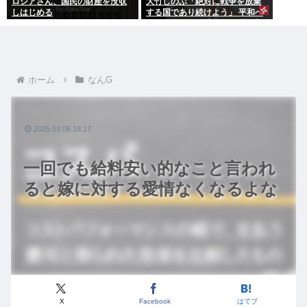
ロシアさん、国民の財産を没収
大竹しのぶ「絶対に戦争を放棄
しはじめる
する国であり続けよう」 平和へ
の思いをつづる 広島に原爆が投
下されてから81年
ホーム
なんG
2025.03.06 18:17
一回でも給料安い的なこと言われ
ると嫁に対する愛情なくなるよな
X
Facebook
はてブ