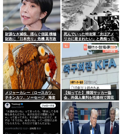
財源なき減税、揺らぐ信認 積極
死んでいった特攻隊「次はアメ
財政に「日本売り」危機 高市政
リカに産まれたい」と愚痴って
権「悲願」に固執〔深層探訪〕
いた
メジャーカレー（ロースカツ、
【知ってた】 韓国サッカー協
チキンカツ、ソーセージ、海老
会、外国人審判を性接待で買収
フライ、ゆで卵）ケンモメンな
していた事が判明
ら余裕でペロリだろ？