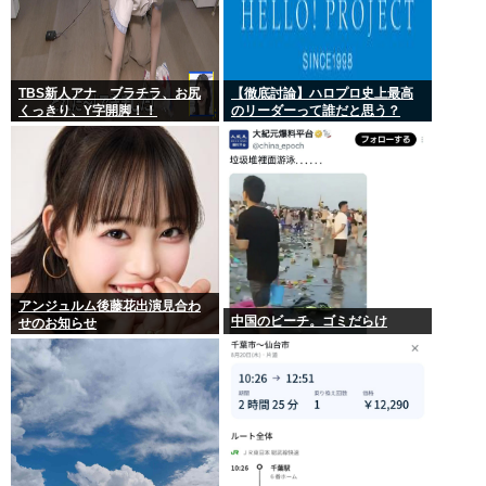
TBS新人アナ ブラチラ、お尻
【徹底討論】ハロプロ史上最高
くっきり、Y字開脚！！
のリーダーって誰だと思う？
アンジュルム後藤花出演見合わ
中国のビーチ。ゴミだらけ
せのお知らせ