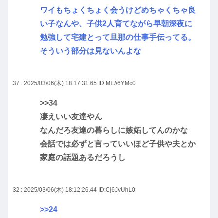
ワイもちょくちょく会うけどめちゃくちゃ良
い子なんや、子供2人育てながら早朝深夜に
勉強して宅建とって旦那の仕事手伝ってる。
そういう部分は見ないんよな
37 : 2025/03/06(木) 18:17:31.65
ID:ME//6YMc0
>>34
凄えいい友達やん
なんだろ友達の暮らしに嫉妬してんのかな
会話では必ずと言っていいほど子供や夫とか
家庭の話題あるだろうし
32 : 2025/03/06(木) 18:12:26.44
ID:Cj6JvUhL0
>>24