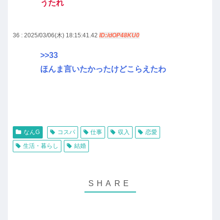
うたれ
36 : 2025/03/06(木) 18:15:41.42
ID:/dOP48KU0
>>33
ほんま言いたかったけどこらえたわ
なんG
コスパ
仕事
収入
恋愛
生活・暮らし
結婚