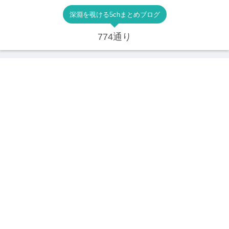
深淵を覗ける5chまとめブログ
774通り