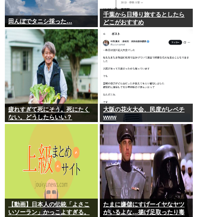
千葉から日帰り旅するとしたら
田んぼでタニシ採った…
どこがおすすめ
疲れすぎて死にそう。死にたく
大阪の花火大会、民度がレベチ
ない。どうしたらいい？
www
【動画】日本人の伝統「よさこ
たまに嫌儲にすげーイヤなヤツ
いソーラン」かっこよすぎる。
がいるよな…揚げ足取ったり毒