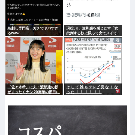
鳥刺し専門店、ガチでヤバすぎ
現役JK、違和感を感じだす「女
るwww
批判する奴に限って女でヌイて
たりするから意味わからなくな
ってきた 」
「佐々木希」に夫・渡部建の影
そ し て 誰 も テレビ 見 な く な
がまったくナシ 20周年の節目に
っ た ！ ！ ！ ！ ！ ！
俳優業活発化への舞台裏