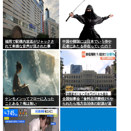
福岡で駅構内放送がジャックさ
中国や韓国には日本でいう侍や
れて卑猥な音声が流された事
忍者にあたる存在っていたの？
件、やはり元音声は動ありの動
画だった
ケンモメンってフローに入った
全国知事会「食料品消費税1%や
ことある？俺は無い
られたら地方自治体の財源が逼
迫してしまう 」…この流れ地方
税増税するしかないよ、もう