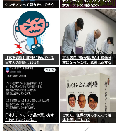
チアガール←なんでアメリカの
ケンモメンって朝食抜いてそう
女カーストの頂点なの?
【高市速報】肛門が壊れている
京大病院で脳が破壊され植物状
日本人の割合→29.5%
態になった女性、意識は正常な
ことが確認されおわる
日本人、ジャンク品の買い方す
ごめん、無職のおっさんって連
らわからなくなる…
休中何してるの？