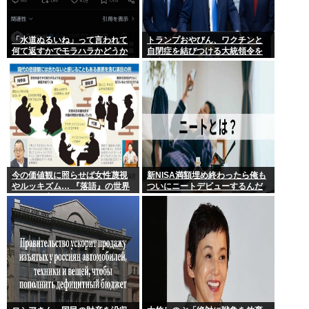
「水道ぬるいね」って言われて
トランプおやびん、ワクチンと
何て返すかでモラハラかどうか
自閉症を結びつける大統領令を
わかるらしいwww
発表へ、
今の価値観に照らせば女性蔑視
新NISA満額埋め終わったら俺も
やルッキズム… 『落語』の世界
ついにニートデビューするんだ
もセリフ変更や改作、現代にふ
がアドバイスある?
さわしい表現模索の動き