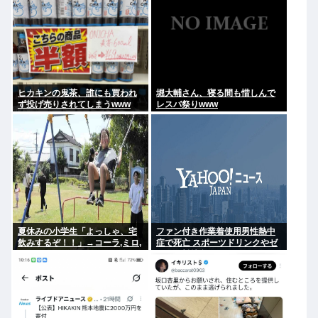
ヒカキンの鬼茶、誰にも買われ
堀大輔さん、寝る間も惜しんで
ず投げ売りされてしまうwww
レスバ祭りwww
夏休みの小学生「よっしゃ、宅
ファン付き作業着使用男性熱中
飲みするぞ！！」→コーラ,ミロ,
症で死亡 スポーツドリンクやゼ
カルピス！www
リー飲料持参も