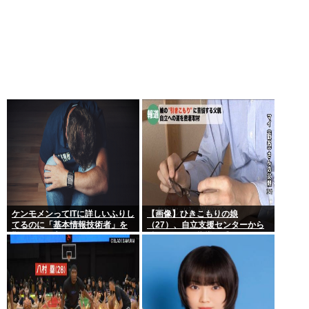
ケンモメンってITに詳しいふりし
【画像】ひきこもりの娘
てるのに「基本情報技術者」を
（27）、自立支援センターから
難しいって言ってて笑ったわ
酷いスパルタ指導を受けてしま
う