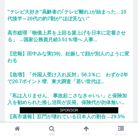
"テレビ大好き"高齢者の｢テレビ離れ｣が始まった…10
代後半～20代の約7割が"ほぼ見ない"
高市総理「物価上昇を上回る賃上げを日本に定着させ
る」 →国家公務員月給3.51％増へ 人事...
【悲報】田中みな実(39)、妊娠して顔が別人のように変
わる
【急増】「外国人受け入れ反対」56.3％に わずか2年
で20.7ポイント増、東大調査「若い世代ほ...
「私は入りません、 事故起こさなきゃいい」と保険加
入を勧められた推し活民が反発、保険代が勿体無い...
SPONSOR
【高市速報】肛門が壊れている日本人の割合→29.5%
佐藤二朗の新作映画が撮影中止お蔵入りwww
ホーム
検索
トップ
サイドバー