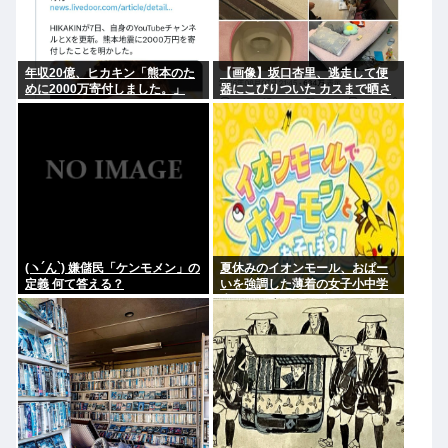
年収20億、ヒカキン「熊本のた
【画像】坂口杏里、逃走して便
めに2000万寄付しました。」
器にこびりついた カスまで晒さ
れるwww
(ヽ´ん`) 嫌儲民「ケンモメン」の
夏休みのイオンモール、おぱー
定義 何て答える？
いを強調した薄着の女子小中学
生だらけ。あれ恥ずかしくない
の？