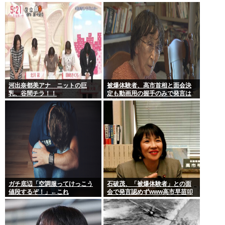
古来から我々のDNAに刻まれた
吐いたり…
踊り
河出奈都美アナ ニットの巨
被爆体験者、高市首相と面会決
乳、谷間チラ！！
定も動画用の握手のみで発言は
禁止www
ガチ底辺「空調服ってけっこう
石破茂、「被爆体験者」との面
値段するぞ！」←これ
会で発言認めずwww高市早苗叩
いてたケンモメンは革肉なもん
だねえ～w