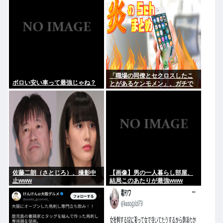
「職場の同僚とセクロスしたこ
ボロい安い車って最強じゃね？
とがあるケンモメン」、ガチで
一人も存在しないことが判明
佐藤二朗（さとじろ）、撮影中
【画像】男の一人暮らし部屋、
止www
結局このあたりが最強www