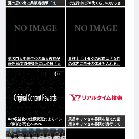
夏の思い出に共演者衝撃「え
で走行中に70代くらいのおっさ
え？」「それはかわいそう」
んに衝突し意識不明にさせてし
まう
英名門大学最年少の黒人教授が
弁護士「オタクの献血は『女性
辞任 論文盗作疑惑には必殺「人
の体内に自分の体液を入れる』
種差別ガー」で反撃
のが目的。場合によっては不同
意性交罪に当たる」
Xの収益化の仕様変更によりイン
風呂キャンセル界隈を超えた歯
プ稼ぎが死亡へwww
磨きキャンセル界隈が流行って
しまう。