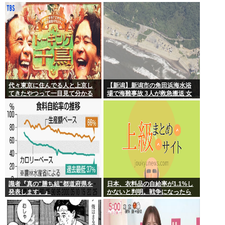
ら。
間、冷凍庫で保存
代々東京に住んでる人と上京し
【新潟】新潟市の角田浜海水浴
てきたやつって一目見て分かる
場で海難事故 3人が救急搬送 女
よね。あれなんで？
性と男児が心肺停止 男性は意識
あり
識者『真の"勝ち組"都道府県を
日本、衣料品の自給率が1.1%し
発表します。』
かないと判明。戦争になったら
裸で戦う模様www