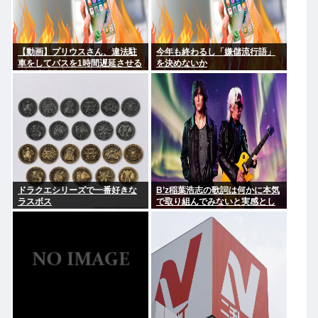
【動画】プリウスさん、違法駐
今年も終わるし「嫌儲流行語」
車をしてバスを1時間遅延させる
を決めないか
事に成功してしまうwww
ドラクエシリーズで一番好きな
B’z稲葉浩志の歌詞は何かに本気
ラスボス
で取り組んでみないと実感とし
てわからない