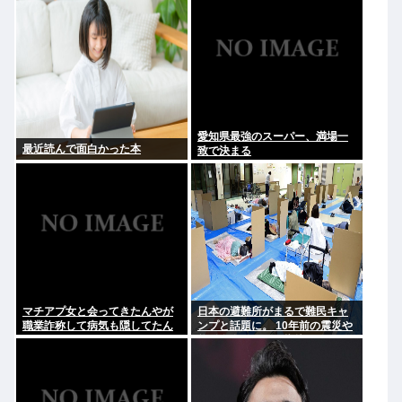
愛知県最強のスーパー、満場一
最近読んで面白かった本
致で決まる
マチアプ女と会ってきたんやが
日本の避難所がまるで難民キャ
職業詐称して病気も隠してたん
ンプと話題に。 10年前の震災や
やが
能登自身の頃から指摘されてた
のになぜ改善されないのか？