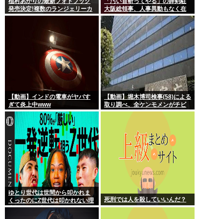
植村あかりの最新フォトブック
「汚い首斬ってやる」の薛剣駐
発売決定!複数のランジェリーカ
大阪総領事、人事異動もなく在
ットあり
任6年で歴代最長
【動画】インドの電車がヤバす
【動画】堀木博司検事(58)による
ぎて炎上中www
取り調べ、全ケンモメンがチビ
るくらい怖いと話題に
ゆとり世代は世間から叩かれま
死刑では人を殺していいんだ？
くったのにZ世代は叩かれない理
由、マジで謎