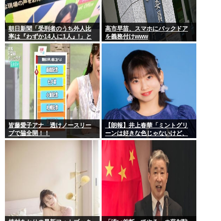
朝日新聞「受刑者のうち外人比
高市早苗、スマホにバックドア
率は『わずか14人に1人』!」と
を義務付けwww
皆をビビらせる 受刑者の7%が外
人…
皆藤愛子アナ 透けノースリー
【朗報】井上春華「ミントグリ
ブで脇全開！！
ーンは好きな色じゃないけど、
チョコミントは好きなのでまぁ
いいかと思ってる