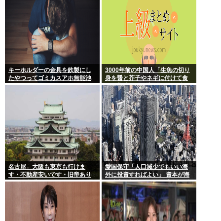
キーホルダーの金具を鉄製にし
3000年前の中国人「生魚の切り
たやつってゴミカスアホ無能池
身を醤と芥子やネギに付けて食
沼？
うと美味い」日本人は何故ずっ
とこのレベルで足踏みしてるの
か
名古屋←大阪も東京も行けま
愛国保守「人口減少でもいい海
す・不動産安いです・旧帝あり
外に投資すればよい」 資本が海
ます・空港あります 不人気な理
外流出し賃金もGDPも上がらず
由
海外が成長