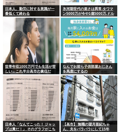
日本人、勤労に対する意識が一
氷河期世代の楽さは異常.タワマ
番低くて終わる
ン5000万が今や1億5000万.ドル
円80円で資産形成.マジで楽な世
代だったな
世帯年収1000万円でも生活が苦
なんでお前ら子供部屋おじさん
しい←これ半分高市の責任だ
を馬鹿にするの
ろ…
日本人「なんてこった！ ジャッ
【高市】 無職の望月亜紀ちゃ
プは糞だ！」 そのグラフがこち
ん、夫をバラバラにして15年