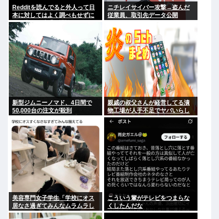
Redditを読んでると外人って日
ニチレイサイバー攻撃→盗んだ
本に対してはよく調べもせずに
従業員、取引先データ公開
思い込みで勝手に議論してるよ
な
新型ジムニーノマド、4日間で
親戚の叔父さんが経営してる漬
50,000台の注文が殺到
物工場が人手不足でヤバいらし
い
美容専門女子学生「学校にオス
こういう輩がテレビをつまらな
居なさ過ぎてみんなムラムラし
くしたんだな
てる 」