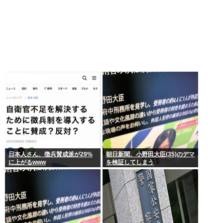
日本人さん、徴兵賛成派が29%
朝日新聞、小野田大臣(35)のデマ
に上がるwww
を検証してしまう