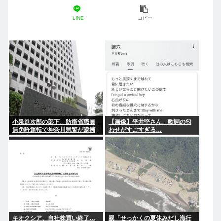
LINE
コピー
小泉進次郎の部下、防衛省職員
【画像】平井堅さん、歌詞の匂
無免許運転で神奈川県警が逮捕
わせがすごすぎる…
追突事故
キオクシア、自社株買い終了…
親「せっかくの夏休みだし海行