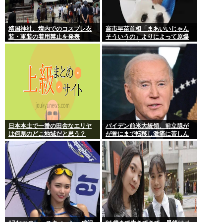
靖国神社、境内でのコスプレ衣
高市早苗首相「まあいいじゃん
装・軍装の着用禁止を発表
そういうの」よりによって原爆
の日に歯医者に行ってたことが
発覚し批判が殺到大炎上
日本本土で一番の田舎なエリヤ
バイデン前米大統領、前立腺が
は何県のどこ地域だと思う？
が骨にまで転移し激痛に苦しん
でるもよう