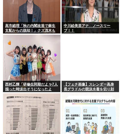
高市総理「秋の内閣改造で麻生
中川絵美里アナ ノースリー
支配からの脱却！」クズ茂木も
ブ！！
壺ホークもクビの一方で壺萩生
田が復権へ
西村乙輝「研修生同期だよ ✨7人
【フェチ画像】スレンダー高身
揃った時涙出そうになったよ
長グラドルの競泳水着を切り刻
ね」
むとヌルヌル 大開脚×マッサージ
【鹿】