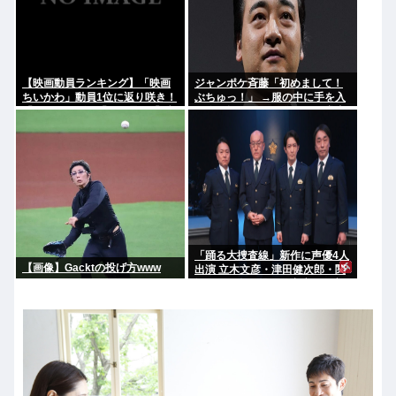
【映画動員ランキング】「映画
ジャンポケ斉藤「初めまして！
ちいかわ」動員1位に返り咲き！
ぶちゅっ！」 →服の中に手を入
「ミニオンズ」「あの星」「ブ
れ胸を揉み始める。 これ異常者
ルーロック」もランクイン
だろ(´・ω・`)
「踊る大捜査線」新作に声優4人
【画像】Gacktの投げ方www
出演 立木文彦・津田健次郎・関
智一・野島健児ら警察庁の最高
幹部役で