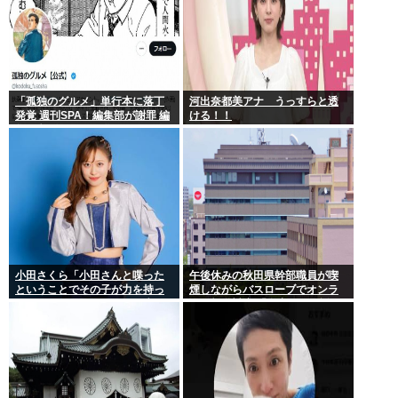
「孤独のグルメ」単行本に落丁
河出奈都美アナ うっすらと透
発覚 週刊SPA！編集部が謝罪 編
ける！！
集・印刷工程で不備
小田さくら「小田さんと喋った
午後休みの秋田県幹部職員が喫
ということでその子が力を持っ
煙しながらバスローブでオンラ
てしまわないように、研修生と
イン報道対応 「自宅」との説明
は喋らないように
に疑義 背景がラブホテルの客室
ような壁紙