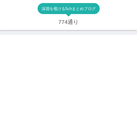
深淵を覗ける5chまとめブログ
774通り