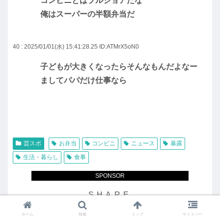
コンビニとはブルジョアだな
俺はスーパーの半額弁当だ
40 : 2025/01/01(水) 15:41:28.25
ID:ATMrX5oN0
子どもが大きくなったらそんなもんだよなー
ましてパパだけ仕事なら
芸スポ
お弁当
コンビニ
ニュース
暴露
生活・暮らし
食事
SPONSOR
ホーム
検索
トップ
サイドバー