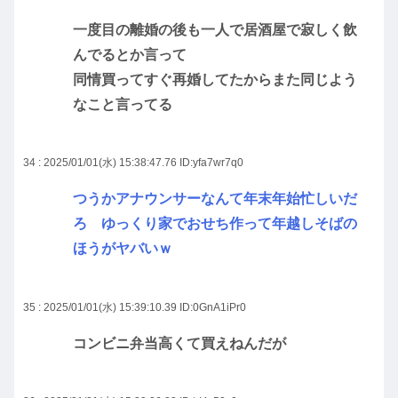
一度目の離婚の後も一人で居酒屋で寂しく飲
んでるとか言って
同情買ってすぐ再婚してたからまた同じよう
なこと言ってる
34 : 2025/01/01(水) 15:38:47.76
ID:yfa7wr7q0
つうかアナウンサーなんて年末年始忙しいだ
ろ ゆっくり家でおせち作って年越しそばの
ほうがヤバいｗ
35 : 2025/01/01(水) 15:39:10.39
ID:0GnA1iPr0
コンビニ弁当高くて買えねんだが