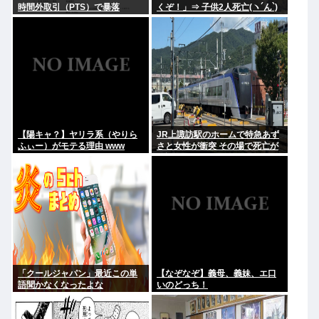
時間外取引（PTS）で暴落
くぞ！」⇒ 子供2人死亡(ヽ´ん`)
【陽キャ？】ヤリラ系（やりら
JR上諏訪駅のホームで特急あず
ふぃー）がモテる理由 www
さと女性が衝突 その場で死亡が
確認
「クールジャパン」最近この単
【なぞなぞ】義母、義妹、エ口
語聞かなくなったよな
いのどっち！