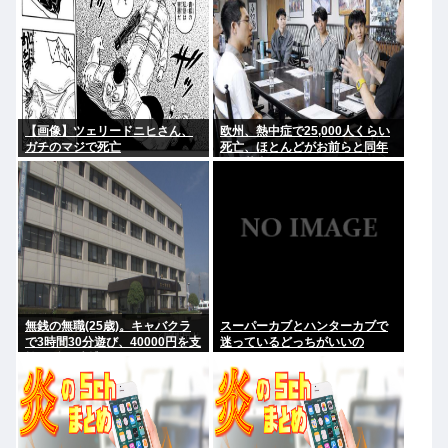
【画像】ツェリードニヒさん、
欧州、熱中症で25,000人くらい
ガチのマジで死亡
死亡、ほとんどがお前らと同年
代、若者は元気
無銭の無職(25歳)。キャバクラ
スーパーカブとハンターカブで
で3時間30分遊び、40000円を支
迷っているどっちがいいの
払わず。 逮捕