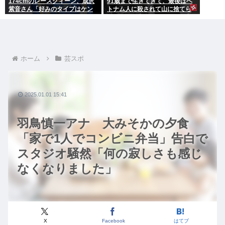
174cmのレースクィーン、成沢
91歳まで生きてきて、最後はベ
紫音さん「好みのタイプはケン
トナム人に殺されて山に捨てら
モメン」
れるって日本終わってんだろ高
市てめえ
ホーム
芸スポ
2025.01.01 15:41
羽鳥慎一アナ 大みそかの夕食
「家で1人でコンビニ弁当」告白で
スタジオ騒然「何の寂しさも感じ
なくなりました」
X
Facebook
はてブ