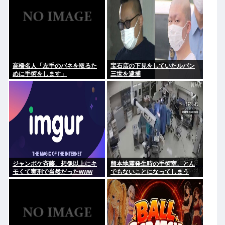
高橋名人「左手のバネを取るた
宝石店の下見をしていたルパン
めに手術をします」
三世を逮捕
ジャンポケ斉藤、想像以上にキ
熊本地震発生時の手術室、とん
モくて実刑で当然だったwww
でもないことになってしまう
www