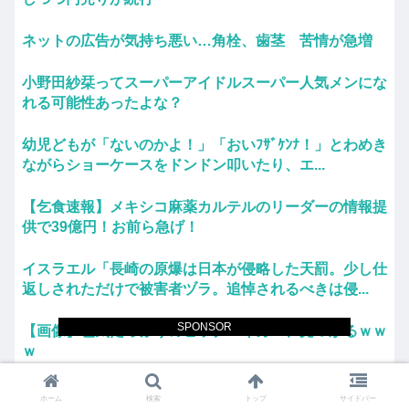
ネットの広告が気持ち悪い…角栓、歯茎 苦情が急増
小野田紗栞ってスーパーアイドルスーパー人気メンにな
れる可能性あったよな？
幼児どもが「ないのかよ！」「おいﾌｻﾞｹﾝﾅ！」とわめき
ながらショーケースをドンドン叩いたり、エ...
【乞食速報】メキシコ麻薬カルテルのリーダーの情報提
供で39億円！お前ら急げ！
イスラエル「長崎の原爆は日本が侵略した天罰。少し仕
返しされただけで被害者ヅラ。追悼されるべきは侵...
SPONSOR
【画像】色気たっぷりのヒッチハイカー、見つかるｗｗ
ｗ
ウイグル人の女優が美人すぎる
ホーム
検索
トップ
サイドバー