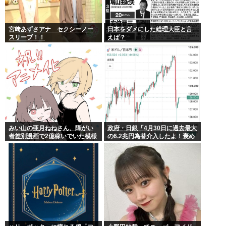
宮﨑あずさアナ セクシーノー
日本をダメにした総理大臣と言
スリーブ！！
えば？
みい山の亜月ねねさん、障がい
政府・日銀「4月30日に過去最大
者差別漫画で2億稼いでいた模様
の6.2兆円為替介入したよ！褒め
www
てよ！」