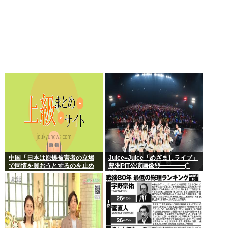
中国「日本は原爆被害者の立場
Juice=Juice「めざましライブ」
で同情を買おうとするのを止め
豊洲PIT公演画像ｷﾀ━━━━(ﾟ
ろ」
∀ﾟ)━━━━!!