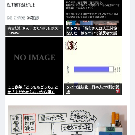
有吉弘行さん、また匂わせポス
ネトウヨ「高市さんは人工関節
トwww
なんだ！膝をついて被災者の話
聞くとか拷問だろ！」⇒高市の
膝に人工関節の手術痕が見当た
らない
ここ数年「どっちもどっち」と
タバコ違法化、日本人の9割が賛
か「まだわからないから叩く
成
な」とかゆうチキン野郎が増え
たけどどっから来たの？(´・ω・
`)