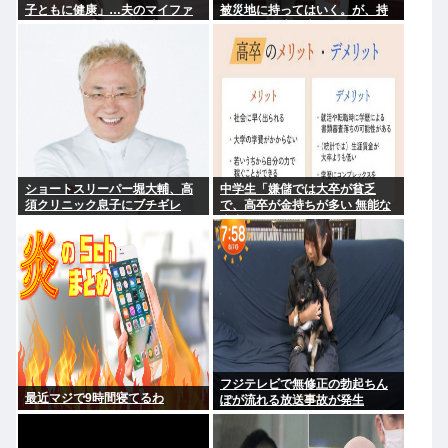
子ともに健康」…夫のマイファ
被災地に持ってはいく。が、持
ス・Hiroは「いいね」 森進一&
って行った先で党の活動のため
森昌子さんの孫
に使う」
ショートスリーパー堀大輔、高
中学生「嫌儲では大卒が貧乏
須クリニック息子にブチギレ
で、高卒が金持ちが多い 無能な
www
大卒の集まりw」エックスで一万
いいね
フジテレビで無修正の勃起ちん
最近マジで9時間寝てるわ
ぽが流れる放送事故が発生