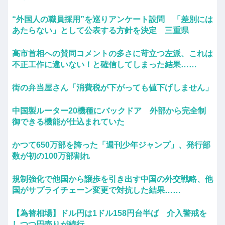
“外国人の職員採用”を巡りアンケート設問 「差別には
あたらない」として公表する方針を決定 三重県
高市首相への賛同コメントの多さに苛立つ左派、これは
不正工作に違いない！と確信してしまった結果……
街の弁当屋さん「消費税が下がっても値下げしません」
中国製ルーター20機種にバックドア 外部から完全制
御できる機能が仕込まれていた
かつて650万部を誇った「週刊少年ジャンプ」、発行部
数が初の100万部割れ
規制強化で他国から譲歩を引き出す中国の外交戦略、他
国がサプライチェーン変更で対抗した結果……
【為替相場】ドル円は1ドル158円台半ば 介入警戒を
しつつ円売りが続行