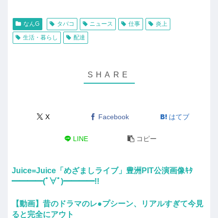
なんG
タバコ
ニュース
仕事
炎上
生活・暮らし
配達
X
Facebook
はてブ
LINE
コピー
Juice=Juice「めざましライブ」豊洲PIT公演画像ｷﾀ
━━━━(ﾟ∀ﾟ)━━━━!!
【動画】昔のドラマのレ●プシーン、リアルすぎて今見
ると完全にアウト