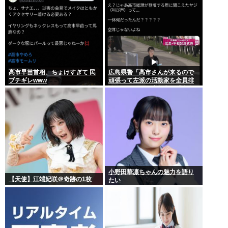
高市早苗首相、ちょけすぎて 民
広島県警「高市さんが来るので
ブチギレwww
頑張って左派の活動家を全員排
除しました！」広島市民「広島
から出てけ！」結局ヤジが飛ぶ
小野田華凛ちゃんの魅力を語り
【天使】江端妃咲＠奇跡の1枚
たい