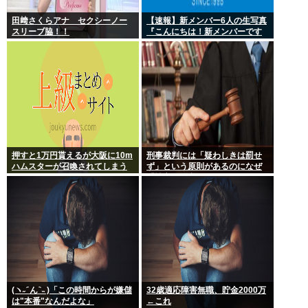
田﨑さくらアナ セクシーノー
【速報】新メンバー6人の生写真
スリーブ脇！！
『こんにちは！新メンバーです
☆』
押すと1万円貰えるが大阪に10m
刑事裁判には「疑わしきは罰せ
ハムスターが召喚されてしまう
ず」という原則があるのになぜ
ボタン
「性交の同意がなかった」とい
う確かめようが無いもので有罪
になるの？
(ヽ˶ ᷇ ん ᷆ ˵ )「この時間からが嫌儲
32歳適応障害無職、貯金2000万
は"本番"なんだよな」
←これ