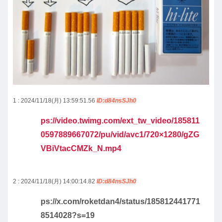
1 : 2024/11/18(月) 13:59:51.56
ID:d84nsSJh0
ps://video.twimg.com/ext_tw_video/185811
0597889667072/pu/vid/avc1/720×1280/gZG
VBiVtacCMZk_N.mp4
2 : 2024/11/18(月) 14:00:14.82
ID:d84nsSJh0
ps://x.com/roketdan4/status/185812441771
8514028?s=19