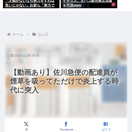
「才能がないなら努力をすれば
イギリス、タバコ販売禁止法案
良いじゃない」お前ら「努力で
を可決www
きるのも才能だよ」←は？
ホーム
なんG
2024.11.18 14:26
【動画あり】佐川急便の配達員が
煙草を吸ってただけで炎上する時
代に突入
X
Facebook
はてブ