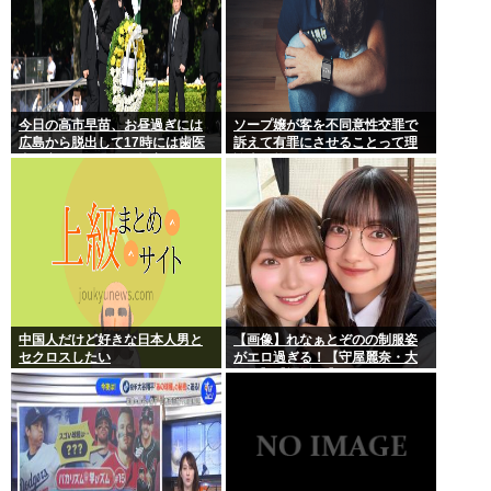
今日の高市早苗、お昼過ぎには
ソープ嬢が客を不同意性交罪で
広島から脱出して17時には歯医
訴えて有罪にさせることって理
者に寄ってそのまま帰宅
論上可能？
中国人だけど好きな日本人男と
【画像】れなぁとぞのの制服姿
セクロスしたい
がエロ過ぎる！【守屋麗奈・大
園玲】【櫻坂46】