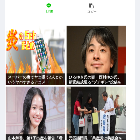
LINE
コピー
スーパーの裏でヤニ吸う2人とか
ひろゆき氏の妻・西村ゆか氏、
いうヤバすぎるアニメ
新党結成巡る”ブチギレ”投稿を
謝罪「配慮に欠けた行動でし
た」 夫婦で投稿
山本舞香、第1子出産を報告「母
元区議団長 「共産党は義援金を