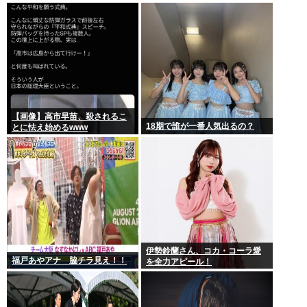
【画像】高市早苗、殺されるこ
18期で誰が一番人気出るの？
とに怯え始めるwww
伊勢鈴蘭さん、コカ・コーラ愛
福戸あやアナ 脇チラ見え！！
を全力アピール！