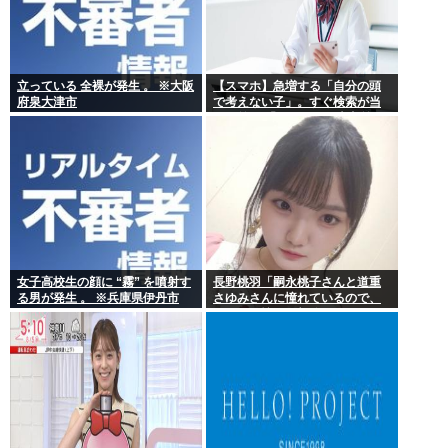
立っている 全裸が発生 。 ※大阪
【スマホ】急増する「自分の頭
府泉大津市
で考えない子」。すぐ検索が当
たり前に 「タイパ」至上主義
女子高校生の顔に “霧” を噴射す
長野桃羽「嗣永桃子さんと道重
る男が発生 。 ※兵庫県伊丹市
さゆみさんに憧れているので、
ふたりの憧れの部分をぎゅっと
集めた存在になり