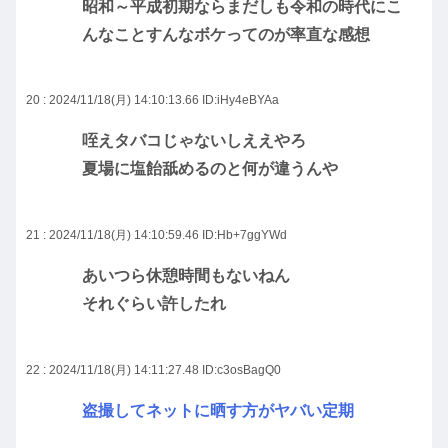
昭和～平成初期ならまだしも令和の時代にこ
んなことすんなボケってのが率直な感想
20 : 2024/11/18(月) 14:10:13.66
ID:iHy4eBYAa
咥えタバコじゃないしええやろ
夏場に塩飴舐めるのと何が違うんや
21 : 2024/11/18(月) 14:10:59.46
ID:Hb+7ggYWd
あいつら休憩時間もないねん
それぐらい許したれ
22 : 2024/11/18(月) 14:11:27.48
ID:c3osBagQ0
盗撮してネットに晒す方がヤバい定期