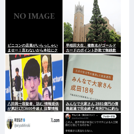
ビニコンの店員がいらっしゃい
早稲田大生、複数名がゴールド
ませー！言わないから本社にク
カードのポイント詐欺で無銭飲
レームいれてやりましたよ！
食
www
八田與一容疑者、詰む 情報提供
みんなで大家さん 2881億円の債
が累計1万3600件超え 目撃情報
務超過で完全終了 年利7%に釣ら
は「関東」が最多
れた3万人超の弱者の老後資金
2000億円が消滅