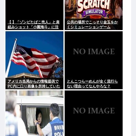
【 】「ゾンビたばこ売人」と肩
公共の場所でこっそり金玉をか
組みショット「小園海斗」に注
くシミュレーションゲーム
がれる”厳しい視線” 「レギュラ
「Ball Scratch Simulator」が
ー剥奪も選択肢のひとつに」
Steamで発表される
アメリカ当局からの情報提供で
とんこつらーめんが全く流行ら
PC内に口り画像を所持していた
ない理由ってなんやろな？
日本人男を逮捕