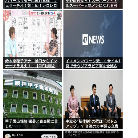
ハリーポッターに憧れる僕「フ
小野田紗栞ってスーパーアイド
ェラーチオ！苦しめ！レロレロ
ルスーパー人気メンになれる可
レロ」敵「うっ 」
能性あったよな？
鈴木奈穂子アナ 袖口からイン
イエメン のフーシ派、ミサイル1
ナーチラ見え！！【GIF動画あ
発でサウジアラビア軍を全滅さ
り】
せてしまうww
甲子園出場校 猛暑と資金難に苦
中立公”新体制”の壁は「ボトム
しむ
アップ」？ 合流のカギ握る立憲