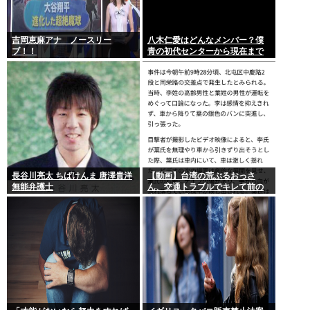
吉岡恵麻アナ ノースリー
八木仁愛はどんなメンバー？僕
ブ！！
青の初代センターから現在まで
の活動を紹介
長谷川亮太 ちばけんま 唐澤貴洋
【動画】台湾の荒ぶるおっさ
無能弁護士
ん、交通トラブルでキレて前の
車の運転手をナイフで斬りつけ
るも壮絶な返り討ちにあう