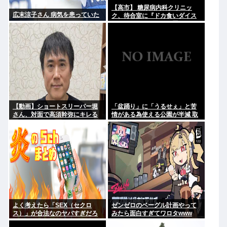
【高市】 糖尿病内科クリニッ
広末涼子さん 病気を患っていた
ク、待合室に『ドカ食いダイス
キ！もちづきさん』を置いてし
まい炎上
【動画】ショートスリーパー堀
「盆踊り」に「うるせぇ」と苦
さん、対面で高須幹弥にキレる
情がある為使える公園が半減 取
材ではうるさいと答える住民は
おらず こどおじみたいのが電話
してんだろな
よく考えたら「SEX（セクロ
ゼンゼロのベーグル計画やって
ス）」が合法なのヤバすぎだろ
みたら面白すぎてワロタwww