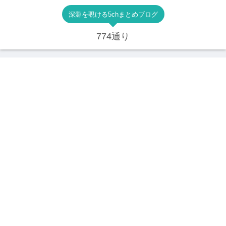
深淵を覗ける5chまとめブログ
774通り