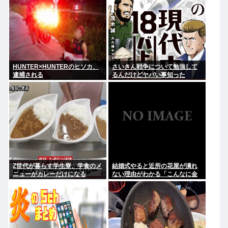
HUNTER×HUNTERのヒソカ、
さいきん戦争について勉強して
逮捕される
るんだけどヤバい事知った
Z世代が暮らす学生寮、学食のメ
結婚式やると近所の花屋が潰れ
ニューがカレーだけになる
ない理由がわかる「こんなに金
取るのかよ！？」って驚くぞ