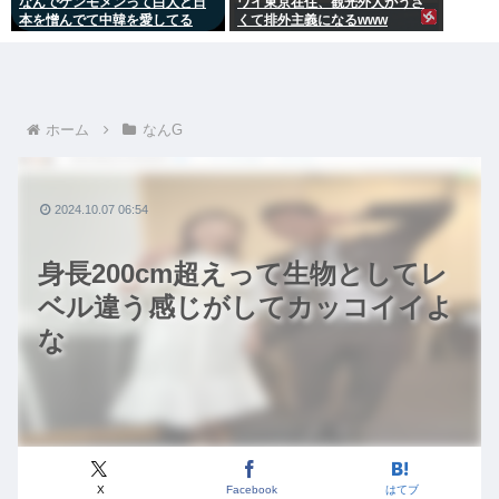
なんでケンモメンって白人と日
ワイ東京在住、観光外人がうざ
本を憎んでて中韓を愛してる
くて排外主義になるwww
の？
ホーム
なんG
2024.10.07 06:54
身長200cm超えって生物としてレ
ベル違う感じがしてカッコイイよ
な
X
Facebook
はてブ