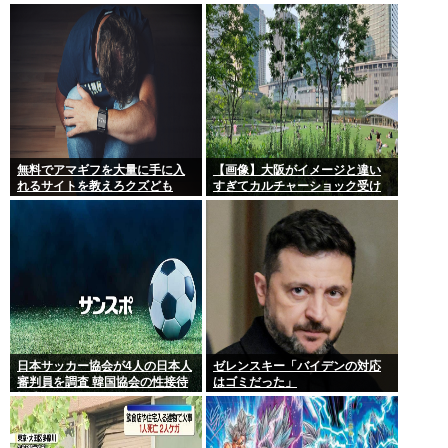
『22歳』に引き上げられる
無料でアマギフを大量に手に入
【画像】大阪がイメージと違い
れるサイトを教えろクズども
すぎてカルチャーショック受け
てる
日本サッカー協会が4人の日本人
ゼレンスキー「バイデンの対応
審判員を調査 韓国協会の性接待
はゴミだった」
疑惑で