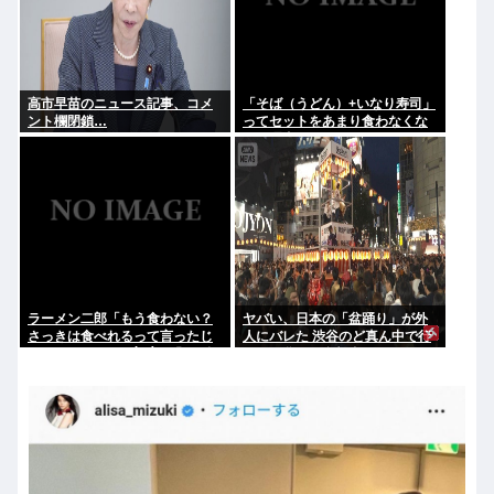
高市早苗のニュース記事、コメ
「そば（うどん）+いなり寿司」
ント欄閉鎖…
ってセットをあまり食わなくな
った理由。
ラーメン二郎「もう食わない？
ヤバい、日本の「盆踊り」が外
さっきは食べれるって言ったじ
人にバレた 渋谷のど真ん中で行
ゃねーか！」（ヽ´ん`）「」 反
われた盆踊り参加者67000人の
論できる？
うち20000人が外人、ダンシン
グヒーローに熱狂