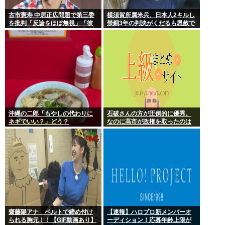
古市憲寿 中居正広問題で第三委
横須賀所属米兵、日本人2キルし
を批判「反論をほぼ無視」「彼
禁錮3年の判決がくだるも恩赦で
らが一方的に言ったことが世の
釈放！ニュー速愛国者「辺野
中に定着してしまう」橋下徹も
古！」
同調
沖縄の二郎「もやしの代わりに
石破さんの方が圧倒的に優秀。
ネギでいい？」どう？
なのに高市が政権を取ったのは
おかしい
齋藤陽アナ ベルトで締め付け
【速報】ハロプロ新メンバーオ
られる胸元！！【GIF動画あり】
ーディション！応募年齢上限が