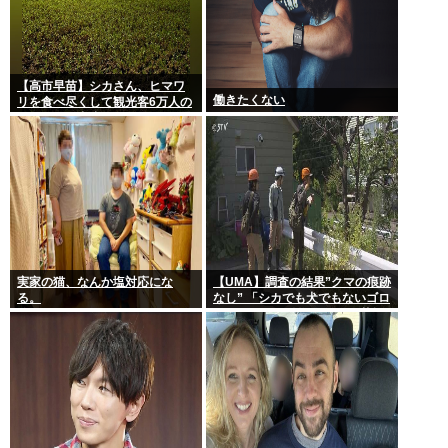
【高市早苗】シカさん、ヒマワ
働きたくない
リを食べ尽くして観光客6万人の
イベントが中止になる…さらに
コスモス畑も食べ尽くす
実家の猫、なんか塩対応にな
【UMA】調査の結果”クマの痕跡
る。
なし” 「シカでも犬でもないゴロ
ンとして黒い動物を見た」 札幌
市清田区