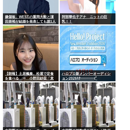
嫌儲板、WEST.の重岡大毅と濵
阿部華也子アナ ニットの巨
田崇裕が結婚を発表しても誰1人
乳！！
として話題にせず… どの掲示板
もSNSもトレンドなのにどうし
て
【朗報】土居楓奏、松屋で定食
ハロプロ新メンバーオーディシ
を食べる ⇒ 小野田紗栞「意
ョン2026ｷﾀ━━━━(ﾟ
外！親近感持った」
∀ﾟ)━━━━!!