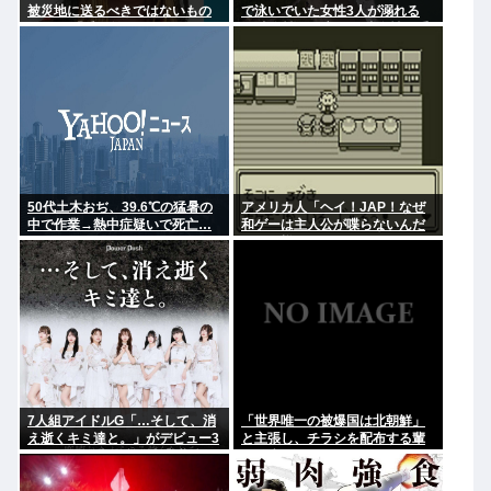
被災地に送るべきではないもの
で泳いでいた女性3人が溺れる
とは？ 「千羽鶴… めちゃくちゃ
23歳女性が死亡、24歳女性が重
迷惑らしい」
体
50代土木おぢ、39.6℃の猛暑の
アメリカ人「ヘイ！JAP！なぜ
中で作業→熱中症疑いで死亡…
和ゲーは主人公が喋らないんだ
い？異様だよ？」
7人組アイドルG「…そして、消
「世界唯一の被爆国は北朝鮮」
え逝くキミ達と。」がデビュー3
と主張し、チラシを配布する輩
か月で解散 事務所が事業継続困
が発生
難なため