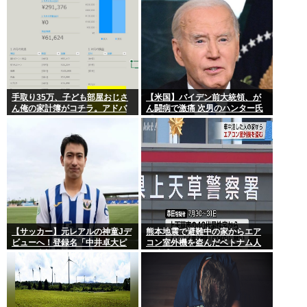
手取り35万、子ども部屋おじさ
【米国】バイデン前大統領、が
ん俺の家計簿がコチラ。アドバ
ん闘病で激痛 次男のハンター氏
イスをくれ
「見ていてとてもつらい」
【サッカー】元レアルの神童Jデ
熊本地震で避難中の家からエア
ビューへ！登録名「中井卓大ピ
コン室外機を盗んだベトナム人
ピ」日本初挑戦の22歳今治MFが
を逮捕
開幕戦に先発