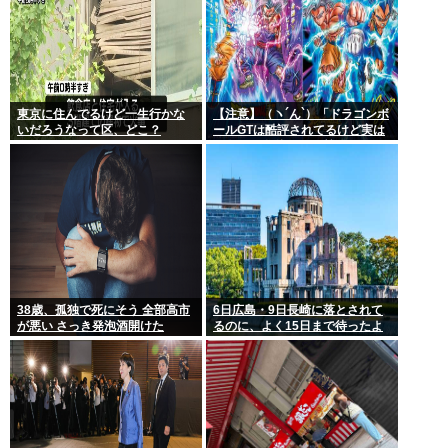
東京に住んでるけど一生行かな
【注意】（ヽ´ん`）「ドラゴンボ
いだろうなって区、どこ？
ールGTは酷評されてるけど実は
面白い」嫌儲民の悪質なデマに
ご注意ください
38歳、孤独で死にそう 全部高市
6日広島・9日長崎に落とされて
が悪い さっき発泡酒開けた
るのに、よく15日まで待ったよ
な