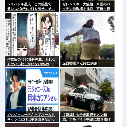
レスバトル星人「この惑星で一
ゼレンスキー大統領、米国のバ
番レスバが強い奴を出せ。そい
イデン前政権を批判「官僚主義
つが負けたら滅ぼす」 誰を出
だった」
す？
作業所の40代独身先輩、もれな
坂口杏里さん98に到達
くヤバい奴しかいないwww
でもジャニーさんってネームド
【新潟】大学准教授モメン49
キャラにだけは手を出さなかっ
歳、アルバイト86歳に轢き逃げ
た星人だよな
され死亡