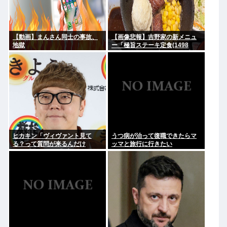
【動画】まんさん同士の事故、
【画像悲報】吉野家の新メニュ
地獄
ー「極旨ステーキ定食(1498
円)」、肉の量が少なすぎて大炎
上してしまう…
ヒカキン「ヴィヴァント見て
うつ病が治って復職できたらマ
る？って質問が来るんだけ
ッマと旅行に行きたい
ど…」 ネット民「プークスクス
w」 ヒカキン「…！？」