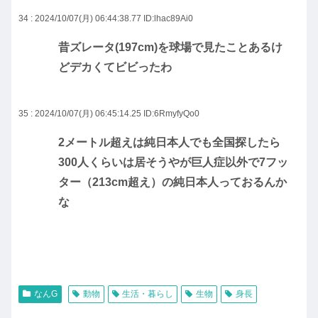
34 : 2024/10/07(月) 06:44:38.77
ID:lhac89Ai0
昔ズレータ(197cm)を球場で見たことあるけ
どデカくてビビったわ
35 : 2024/10/07(月) 06:45:14.25
ID:6RmyfyQo0
2メートル超えは純日本人でも全国探したら
300人くらいは居そうやが巨人症以外で7フッ
ター（213cm超え）の純日本人っておるんか
な
なんG
動物
生活・暮らし
生物
身長