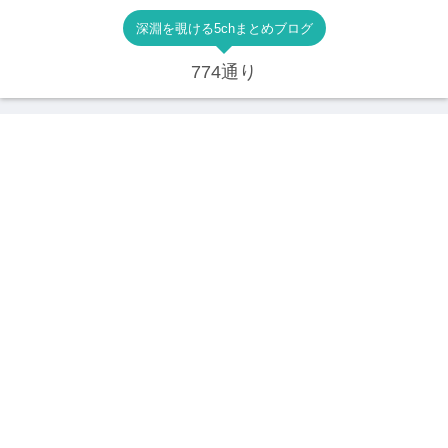
深淵を覗ける5chまとめブログ
774通り