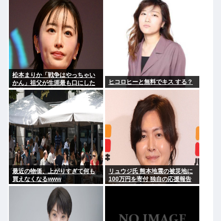
松本まりか「戦争はやっちゃい
ヒコロヒーと無料でキス する？
かん」祖父が生涯最も口にした
言葉を紹介 平和への思いをつづ
る
最近の物価、上がりすぎて何も
リュウジ氏 熊本地震の被災地に
買えなくなるwww
100万円を寄付 独自の応援報告
「料理研究家に出来るのはこれ
くらい」