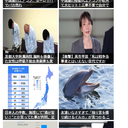
中国製のエアコン、ヨーロッパ
中国製の移動式エアコンが欧州
でバカ売れ
て大ヒット！工事不要で自分で
取り付け可、もうこれで良く
ね？
京都大学附属病院 脳幹を損傷し
【衝撃】高市早苗「私は戦争当
た女性は呼吸不能全身麻痺も意
事者とはいえない世代ですか
識は正常 やったね、たえちゃ
ら、反省なんかしておりません
ん！
（笑）」河野洋平「私は議員と
違う価値基準だ」
日本人の半数、無理して"酒が旨
友達いなさすぎて「独り言を喋
い！"とか言ってた事が判明。近
り続けるイルカ」が見つかる こ
畿地方に関しては6割が下戸
れぼく