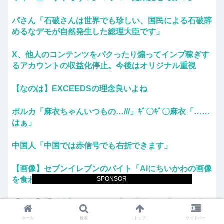
パさん「石破さんは世界でも珍しい、国民による石破辞
めるなデモが自然発生した総理大臣です」
X、他人のコンテンツをパクったり煽ってインプ稼ぎす
るアカウントの収益化停止。今後はオリジナル重視
【なのは】EXCEEDSの理念良いよね
ポルカ「麻衣ちゃんいつもの…///」ｷﾞ〇ｷﾞ〇麻衣「……
はぁ」
中国人「中国では赤信号でも右折できます」
【画像】セブンイレブンのバイト「AIにちいかわの画像
SPONSOR
を食わせてっと…できた！」⇒！
【祝福】重岡大毅がパパに！濵田崇裕と同時結婚発表で
ファン歓喜
ホーム
検索
トップ
サイドバー