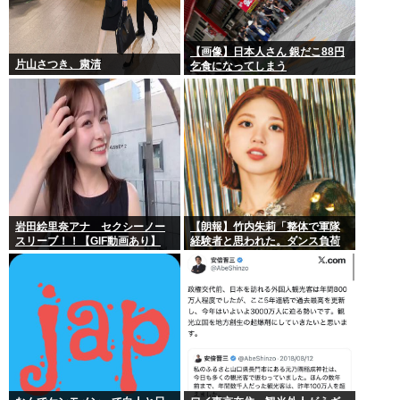
【画像】日本人さん 銀だこ88円
片山さつき、粛清
乞食になってしまう
岩田絵里奈アナ セクシーノー
【朗報】竹内朱莉「整体で軍隊
スリーブ！！【GIF動画あり】
経験者と思われた。ダンス負荷
で、私の骨と筋肉はもうグチャ
グチャになってい