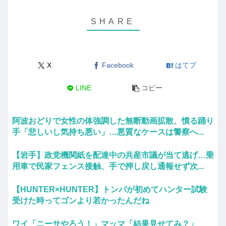
X
Facebook
はてブ
LINE
コピー
阿波おどりで女性の体強調した無断動画拡散、憤る踊り
手「悲しいし気持ち悪い」…悪質なケースは警察へ...
【岩手】政党機関紙を配達中の共産市議が当て逃げ…乗
用車で民家フェンス接触、手で押し戻し通報せず次...
【HUNTER×HUNTER】トンパが初めてハンター試験
受けた時ってゴンより若かったんだね
ワイ「ニーサやろう！」マッマ「結果見せてみ？」