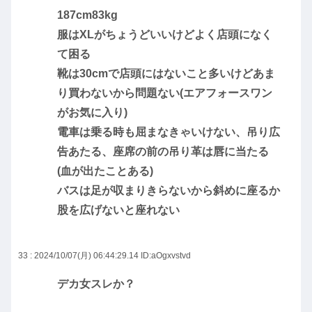
187cm83kg
服はXLがちょうどいいけどよく店頭になく
て困る
靴は30cmで店頭にはないこと多いけどあま
り買わないから問題ない(エアフォースワン
がお気に入り)
電車は乗る時も屈まなきゃいけない、吊り広
告あたる、座席の前の吊り革は唇に当たる
(血が出たことある)
バスは足が収まりきらないから斜めに座るか
股を広げないと座れない
33 : 2024/10/07(月) 06:44:29.14
ID:aOgxvstvd
デカ女スレか？