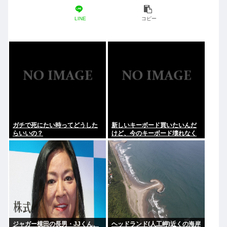
LINE
コピー
ガチで死にたい時ってどうした
新しいキーボード買いたいんだ
らいいの？
けど、今のキーボード壊れなく
て買う理由が見つからない
ジャガー横田の長男・JJくん、
ヘッドランド(人工岬)近くの海岸